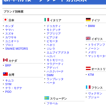
ブランド別検索
日本
イタリア
ドイツ
ホンダ
ドゥカティ
BMW
ヤマハ
モトグッチ
スズキ
アプリリア
カワサキ
ピアジオ
イギリス
ユニオート
ビモータ
トライアンフ
プロト
ベネリ
ノートン
SNAKE MOTORS
ジレラ
メガリ
エムブイアグスタ
マットモータ
べスパ
モトモリーニ
カナダ
マラグーティ
BRP
アディバ
オーストリ
ハスクバーナ
台湾
KTM
SWM
ランブレッタ
キムコ
ベータ
SYM
フランス
テラ・モデナ
PGO
ヴォクサン
プジョー
スウェーデン
フサベル