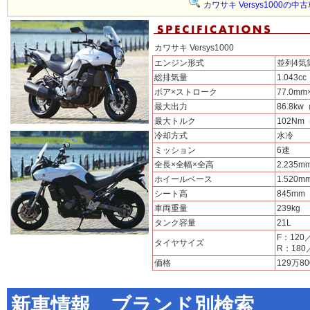
カワサキ Versys1000の中
カワサキ Versys1000
エンジン形式
並列4気
総排気量
1.043cc
ボア×ストローク
77.0mm
最大出力
86.8kw
最大トルク
102Nm（
冷却方式
水冷
ミッション
6速
全長×全幅×全高
2.235m
ホイールベース
1.520m
シート高
845mm
車両重量
239kg
タンク容量
21L
F：120
タイヤサイズ
R：180
価格
129万8
新車情報 ブランド別検索