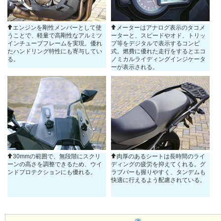
エンジンを剛性メンバーとして使
メーターはアナログ表示のタコメ
うことで、軽量で高剛性なアルミツ
ーターと、スピードやオド、トリッ
インチューブフレームを実現。優れ
プ等をデジタルで表示するコンビ
たハンドリング特性にも寄与してい
式。燃費に優れた走行をするとエコ
る。
ノミカルライディングインジケータ
ーが表示される。
30mmの範囲で、無段階にスクリ
肉厚のあるシートは長時間のライ
ーンの高さを調整できるため、ウイ
ディングの疲労を抑えてくれる。グ
ンドプロテクションにも優れる。
ラブバーも握りやすく、タンデムも
快適に行えるよう配慮されている。