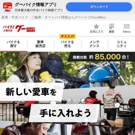
グーバイク情報アプリ
ダウンロード
日本最大級の中古バイク検索アプリ
新車・中古バイク・二輪車・オートバイ情報ならグーバイク(GooBike)
バイクを
新車
バイクを
メンテ
コミュ
探す
販売店
売る
ナンス
ニティ