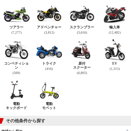
ツアラー
アドベンチャー
スクランブラー
輸入車
(7,277)
(3,812)
(3,616)
(12,482)
コンペティショ
トライク
原付
EV
ン
スクーター
(416)
(1,315)
(509)
(6,805)
電動
電動
キックボード
モペット
その他条件から探す