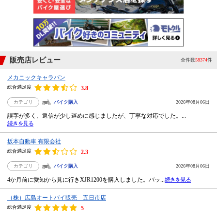
販売店レビュー
全件数
58374
件
メカニックキャラバン
総合満足度
3.8
カテゴリ
バイク購入
2026年08月06日
誤字が多く、返信が少し遅めに感じましたが、丁寧な対応でした。...
続きを見る
坂本自動車 有限会社
総合満足度
2.3
カテゴリ
バイク購入
2026年08月06日
4か月前に愛知から見に行きXJR1200を購入しました。バッ...
続きを見る
（株）広島オートバイ販売 五日市店
総合満足度
5