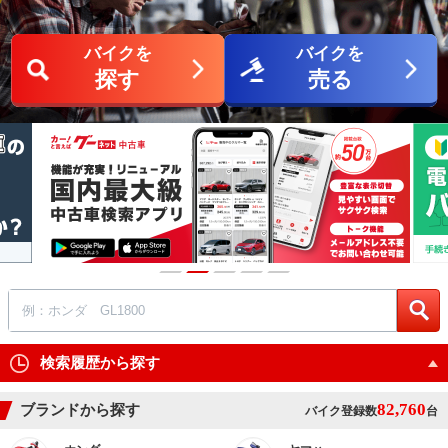
バイクを
バイクを
探す
売る
検索履歴から探す
82,760
ブランドから探す
バイク登録数
台