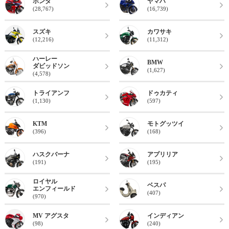
ホンダ
ヤマハ
(28,767)
(16,739)
スズキ
カワサキ
(12,216)
(11,312)
ハーレー
BMW
ダビッドソン
(1,627)
(4,578)
トライアンフ
ドゥカティ
(1,130)
(597)
KTM
モトグッツイ
(396)
(168)
ハスクバーナ
アプリリア
(191)
(195)
ロイヤル
ベスパ
エンフィールド
(407)
(970)
MV アグスタ
インディアン
(98)
(240)