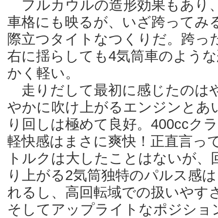
フルカウルの造形効果もあり、
車格にも映るが、いざ跨ってみ
際立つタイトなつくりだ。跨っ
右に揺らしても4気筒車のよう
かく軽い。
走りだして最初に感じたのはや
やかに吹け上がるエンジンとあ
り回しは極めて良好。400cc
軽快感はまさに爽快！正直言っ
トルクは大したことはないが、
り上がる2気筒独特のパルス感
れるし、高回転域での扱いやす
そしてアップライトなポジショ