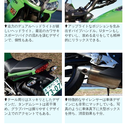
迫力のデュアルヘッドライトが嬉
アップライトなポジションを生み
しいヘッドライト。最近のカワサキ
出すパイプハンドル。Uターンもし
スポーツバイクの流れを汲むデザイ
やすいし、攻める走りをしても精神
ンで、個性もある。
的にリラックスできる。
テール周りはスッキリとしたデザ
特徴的なサイレンサーは車体デザ
インだ。タンデムシートは若干薄
インにも非常にマッチしている。写
め。グラブバーは握りやすくデザイ
真のように車体真下に大型ボックス
ン上でのアクセントでもある。
を持ち、消音効果も十分。