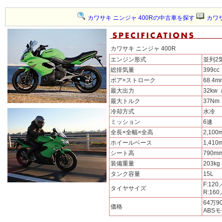
カワサキ ニンジャ 400Rの中古車を探す
カワサ
カワサキ ニンジャ 400R
エンジン形式
並列2
総排気量
399cc
ボア×ストローク
68.4m
最大出力
32kw（
最大トルク
37Nm（
冷却方式
水冷
ミッション
6速
全長×全幅×全高
2,100
ホイールベース
1,410
シート高
790m
装備重量
203k
タンク容量
15L
F:120
タイヤサイズ
R:160
64万9
価格
ABSモ