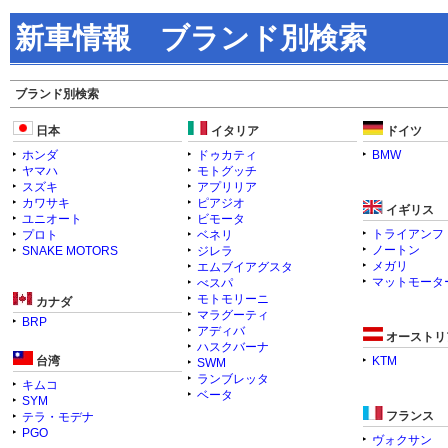
新車情報 ブランド別検索
ブランド別検索
日本
イタリア
ドイツ
ホンダ
ドゥカティ
BMW
ヤマハ
モトグッチ
スズキ
アプリリア
カワサキ
ピアジオ
イギリス
ユニオート
ビモータ
トライアンフ
プロト
ベネリ
ノートン
SNAKE MOTORS
ジレラ
メガリ
エムブイアグスタ
マットモータ
べスパ
モトモリーニ
カナダ
マラグーティ
BRP
アディバ
オーストリ
ハスクバーナ
台湾
KTM
SWM
ランブレッタ
キムコ
ベータ
SYM
フランス
テラ・モデナ
PGO
ヴォクサン