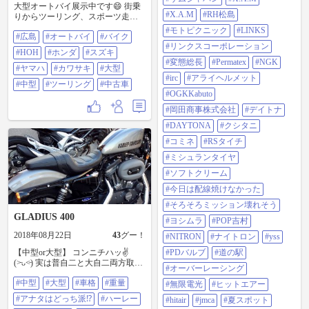
大型オートバイ展示中です😄 街乗
#X.A.M
#RH松島
りからツーリング、スポーツ走行
まで何でもあります😄 是非お近く
#モトピクニック
#LINKS
#広島
#オートバイ
#バイク
を通る際はお立ち寄りください😌 #
#リンクスコーポレーション
広島#オートバイ#バイク #HOH#ホ
#HOH
#ホンダ
#スズキ
ンダ#スズキ#ヤマハ#カワサキ #大
#変態総長
#Permatex
#NGK
型#中型#ツーリング#中古車
#ヤマハ
#カワサキ
#大型
#irc
#アライヘルメット
#中型
#ツーリング
#中古車
#OGKKabuto
#岡田商事株式会社
#デイトナ
#DAYTONA
#クシタニ
#コミネ
#RSタイチ
#ミシュランタイヤ
#ソフトクリーム
#今日は配線焼けなかった
#そろそろミッション壊れそう
GLADIUS 400
#ヨシムラ
#POP吉村
2018年08月22日
43
グー！
#NITRON
#ナイトロン
#yss
【中型or大型】 コンニチハッ✌️
#PDバルブ
#道の駅
(˃̵ᴗ˂̵) 実は普自二と大自二両方取得
#オーバーレーシング
済のなかやんです！ ※それについ
#中型
#大型
#車格
#重量
てはプチエピソードがある為また
#無限電光
#ヒットエアー
後日語ります(笑) やはり、実際並べ
#アナタはどっち派⁉︎
#ハーレー
#hitair
#jmca
#夏スポット
てみると圧倒的な違いですね💦 ホ