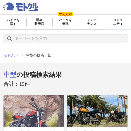
バイクを
新車
バイクを
メンテ
コミュ
探す
販売店
売る
ナンス
ニティ
モトクル
中型の投稿一覧
中型
の投稿検索結果
合計：15件