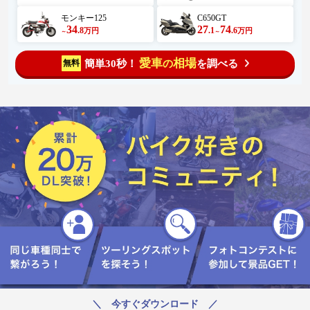
モンキー125
C650GT
34
27
74
.8
.1
.6
万円
万円
～
～
愛車
相場
簡単30秒！
を調べる
無料
の
＼ 今すぐダウンロード ／