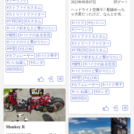
#ツーリング
2022年09月07日
57
グー！
#ストリートファイター #vtr250 #カ
スタム #バイク好きな人と繋がりた
#ストファイカスタム
ヘッドライト交換💡⠜ 配線めっち
い #個性 #ばいくのある生活 #ばい
ゃ大変だったけど、なんとか光っ
#ストリートファイター
くのりと繋がりたい #中型 #えひめ
てくれましたw 高校が工業でよか
#カフェレーサー #バイク男子 #い
#VTR250
#カスタム
#バイク
#セパハン
ったε-(´∀｀*)ホッ もぅ配線いじり
いね返し #ホンダ #HONDA
はしたくないですw #バイク #セパ
#バイク好きな人と繋がりたい
#ツーリング
ハン #ツーリング #ストファイカス
#個性
#バイクのある生活
タム #ストリートファイター
#ストファイカスタム
#vtr250 #カスタム #バイク好きな人
#バイクのりと繋がりたい
#ストリートファイター
と繋がりたい #個性 #ばいくのある
#中型
#えひめ
生活 #ばいくのりと繋がりたい #中
#VTR250
#カスタム
型 #えひめ #カフェレーサー #バイ
#カフェレーサー
#バイク男子
#バイク好きな人と繋がりたい
ク男子 #いいね返し #ホンダ
#いいね返し
#ホンダ
#HONDA
#個性
#バイクのある生活
#HONDA
#バイクのりと繋がりたい
#中型
#えひめ
#カフェレーサー
#バイク男子
#いいね返し
#ホンダ
#HONDA
Monkey R