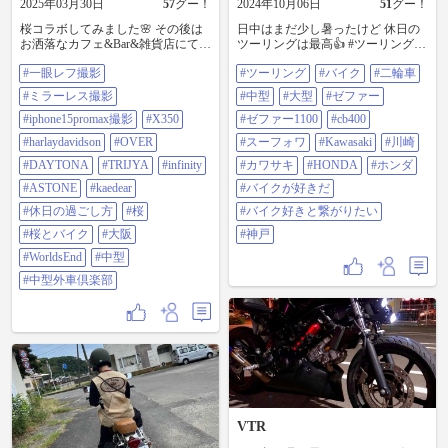
2025年03月30日
57
グー！
2024年10月06日
51
グー！
桜コラボしてみました🌸 その後は
日中はまだ少し暑ったけど 休日の
お洒落なカフェ&Bar&雑貨店にてブ
ツーリングは最高👍 #ツーリング #
ランチを頂きました。オーナーさ
バイク#二輪車#中型#大型 #ゼファ
#一眼レフ撮影
#ツーリング
#バイク
#二輪車
んと楽しくお話して2時間〜 ゆっく
ー#ゼファー1100 #CB400#スーフォ
りとした休日 さー帰ろうっと #一
ワ #kawasaki#川崎#カワサキ
#ミラーレス撮影
#中型
#大型
#ゼファー
眼レフ撮影#ミラーレス撮影
#HONDA#ホンダ #バイクが好きだ
#iphone15promax撮影
#iphone15promax撮影
#X350
#バイク好きと繋がりたい #神戸
#ゼファー1100
#cb400
#x350#harlaydavidson #over#daytona
#harlaydavidson
#OVER
#スーフォワ
#Kawasaki
#川崎
#trijya #infinity #astone#kaedear #休日
の過ごし方#桜 #桜とバイク #大阪
#DAYTONA
#TRIJYA
#infinity
#カワサキ
#HONDA
#ホンダ
#WorldsEnd#中型#中型外車倶楽部
#ASTONE
#kaedear
#バイクが好きだ
#休日の過ごし方
#桜
#バイク好きと繋がりたい
#桜とバイク
#大阪
#神戸
#WorldsEnd
#中型
#中型外車倶楽部
VTR