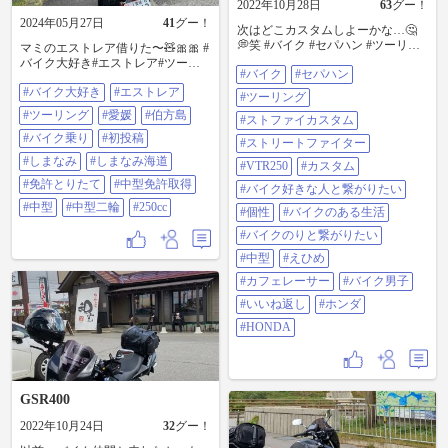
2022年10月28日
63
グー！
2024年05月27日
41
グー！
次はどこカスタムしよーかな…🤔
💭笑 #バイク #セパハン #ツーリン
マミのエストレア借りた〜🧸🎀🎀 #
グ #ストファイカスタム #ストリー
バイク大好き#エストレア#ツーリ
#バイク
#セパハン
トファイター #vtr250 #カスタム #バ
ング#愛媛#伯方島#バイク乗り#初
イク好きな人と繋がりたい #個性 #
#バイク大好き
#エストレア
投稿#しまなみ#しまなみ海道 #免許
#ツーリング
ばいくのある生活 #ばいくのりと繋
とりたて#中型免許取得#中型#中型
#ツーリング
#愛媛
#伯方島
がりたい #中型 #えひめ #カフェレ
#ストファイカスタム
二輪#250cc
ーサー #バイク男子 #いいね返し #
#バイク乗り
#初投稿
#ストリートファイター
ホンダ #HONDA
#しまなみ
#しまなみ海道
#VTR250
#カスタム
#免許とりたて
#中型免許取得
#バイク好きな人と繋がりたい
#中型
#中型二輪
#250cc
#個性
#バイクのある生活
#バイクのりと繋がりたい
#中型
#えひめ
#カフェレーサー
#バイク男子
#いいね返し
#ホンダ
#HONDA
GSR400
2022年10月24日
32
グー！