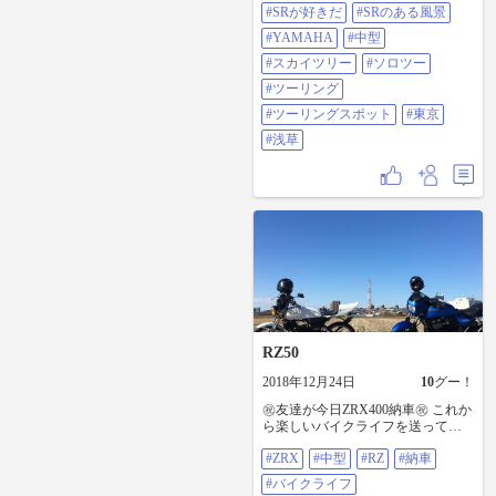
リング#ツーリングスポット#東京#
#SRが好きだ
#SRのある風景
浅草
#YAMAHA
#中型
#スカイツリー
#ソロツー
#ツーリング
#ツーリングスポット
#東京
#浅草
RZ50
2018年12月24日
10
グー！
㊗️友達が今日ZRX400納車㊗️ これか
ら楽しいバイクライフを送ってく
だい 俺も早く中型とってZRX乗り
#ZRX
#中型
#RZ
#納車
たいな〜 ＃ZRX ＃中型 #RZ #納車
#バイクライフ
#バイクライフ