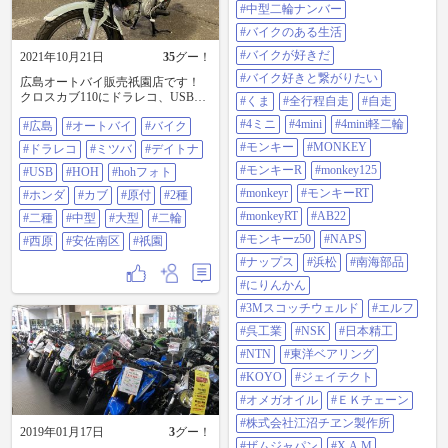
国税局 #国税庁#保安基準適合#改造
#中型二輪ナンバー
申請#中型自動二輪免許#納税#大型
#バイクのある生活
#自動二輪免許
#バイクが好きだ
2021年10月21日
35
グー！
#バイク好きと繋がりたい
広島オートバイ販売祇園店です！
クロスカブ110にドラレコ、USB取
#くま
#全行程自走
#自走
り付け！ 原付〜大型バイクまで取
#4ミニ
#4mini
#4mini軽二輪
#広島
#オートバイ
#バイク
り付け対応しております😊 安心、
安全を提供できるよう頑張りま
#モンキー
#MONKEY
#ドラレコ
#ミツバ
#デイトナ
す！ #広島 #オートバイ #バイ
#モンキーR
#monkey125
ク #ドラレコ #ミツバ #デイト
#USB
#HOH
#hohフォト
ナ #USB #hoh #hohフォト #ホン
#monkeyr
#モンキーRT
#ホンダ
#カブ
#原付
#2種
ダ #カブ #原付 #2種 #二種
#monkeyRT
#AB22
#中型 #大型 #二輪 #西原 #安佐
#二種
#中型
#大型
#二輪
南区 #祇園
#モンキーz50
#NAPS
#西原
#安佐南区
#祇園
#ナップス
#浜松
#南海部品
#にりんかん
#3Mスコッチウェルド
#エルフ
#呉工業
#NSK
#日本精工
#NTN
#東洋ベアリング
#KOYO
#ジェイテクト
#オメガオイル
#ＥＫチェーン
#株式会社江沼チヱン製作所
2019年01月17日
3
グー！
#ザムジャパン
#X.A.M