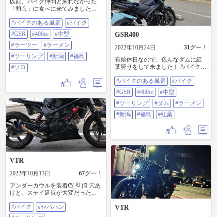
以前、バイク仲間と来れなかった
「和玄」に食べに来てみました！ #
バイクのある風景 #バイク #GSR
#バイクのある風景
#バイク
#400cc #中型 #ラーツー #ラーメン #
ツーリング #新潟 #福島 #ソロ
#GSR
#400cc
#中型
GSR400
#ラーツー
#ラーメン
2022年10月24日
31
グー！
#ツーリング
#新潟
#福島
有給休日なので、色んなダムに紅
葉狩りをして来ました！ #バイクの
#ソロ
ある風景 #バイク #GSR #400cc #中
#バイクのある風景
#バイク
型 #ツーリング #ダム #ラーメン #
新潟 #福島 #紅葉
#GSR
#400cc
#中型
#ツーリング
#ダム
#ラーメン
#新潟
#福島
#紅葉
VTR
2022年10月13日
67
グー！
アンダーカウルを装着ᕦ( ᐛ )ᕡ 穴あ
けと、ステイ延長が大変だったけ
ど何とか👊( ¨̮💪) どんどんかっこよ
#バイク
#セパハン
くなってるぞ😂 #バイク #セパハン
VTR
#ツーリング #ストファイカスタム