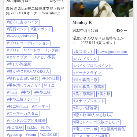
2022年08月14日
40
グー！
魔改造 232cc 軽二輪陸運支局正規登
録 ZOOMERオーナー YouTuberはっ
ちゃん8号 さんにナンパされた。
#前方に走るバイク
おっさんにナンパされても、ちっ
Monkey R
とも嬉しく無い。😆 #前方に走るバ
#変態マシン
#夏スポット
2022年08月12日
45
グー！
イク #変態マシン ビーナスライン
弾丸ツアー https://youtu.be/BREhB-
#www.goobike.com
湿度がさわやか♫ 超気持ちよか
dMnfw 🐵配線焼そばマン🐵は12:10
～。 2022.8.11 #夏スポット
#プロトコーポレーション
から はっちゃん8号チャンネル
#www.goobike.com#ハンドリング#
https://youtube.com/channel/UCSqq0W
#プロト
#プロトツーリング部
#夏スポット
#www.goobike.com
バイクブロスポイント #ビーナスラ
fp33syTYlZMz26Dyg #夏スポット
イン#道の駅美ヶ原#道の駅美ヶ原
#タケコプター
#アヒル隊長
#ハンドリング
#www.goobike.com#プロトコーポレ
高原 #美ヶ原高原#美ヶ原#スナップ
ーション#プロト#プロトツーリン
#卑しい評論家
ショット#卑しい評論家#聴く奴100
#バイクブロスポイント
グ部#タケコプター#アヒル隊長#卑
人やる奴1人#同じレベルの失敗は
#聴くやつ100人やる奴1人
しい評論家#聴くやつ100人やる奴1
#ビーナスライン
しない#壊してナンボ#企業案件募
人#壊れる迄追い込む#RTの仕様#手
#壊れる迄追い込む
#RTの仕様
集#テストサンプル募集#モトクル#
#道の駅美ヶ原
を汚してみたか?#4ミニ#4mini#中型
バイク王#プロト#プロトコーポレ
#手を汚してみたか?
#4ミニ
#中型二輪#中型二輪ナンバー#軽二
#道の駅美ヶ原高原
ーション#プロトツーリング部#RT
輪4mini#ズーマー#ズーマーカスタ
#4mini
#中型
#中型二輪
の仕様#壊れる迄追い込む#SP武川#
#美ヶ原高原
#美ヶ原
ム#ハンドルにアヒル隊長
ほんだのばいく
#中型二輪ナンバー
#honda#232cc#gy6#gy6swap#zoom#zo
#スナップショット
#HRC#NSR50#NSR80#nsf100#Ｎチ
omer#ruckus#zoomania#tokyoparts#tai
#軽二輪4mini
#ズーマー
ビ #SHIFTUP#1P62YML-2#中国産#
#卑しい評論家
da#YouTuber#YouTube#動画
中華エンジン#zongshen#バケモノエ
#ズーマーカスタム
#taidamoter#hondaruckus#motorcycle#
#聴く奴100人やる奴1人
ンジン#w190#w212#ボアアップ#再
バイクのある風景#バイク#ツーリ
#ハンドルにアヒル隊長
メッキ#硬質クロムめっき
#同じレベルの失敗はしない
ング#ホンダ#エンジンスワップ#軽
#honda#65.5mm#piston#208.9cc#所詮
#HONDA
#232cc
#GY6
二輪#中国産#バケモノエンジン#変
#壊してナンボ
#企業案件募集
200程度なので、遅いです。
態総長 #バイクのある生活#バイク
#gy6swap
#zoom
#ZOOMER
#motorcycle#バイクのある風景#バイ
#テストサンプル募集