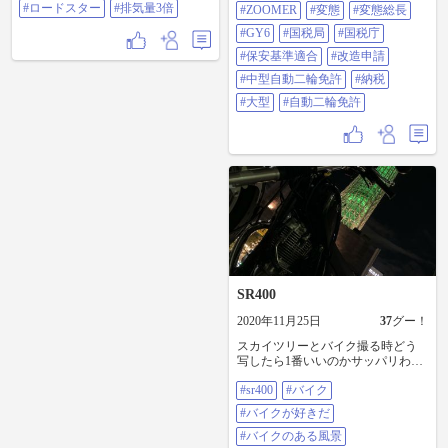
イールから何から迫力があります
#ロードスター
#排気量3倍
#ZOOMER
#変態
#変態総長
ね〜ハーレーは😎 乗り比べちゃう
#GY6
#国税局
#国税庁
と断然欲しくなるけど、重い😵で
すよね。 ツーリング行くなら絶対
#保安基準適合
#改造申請
に大型だけど…「毎日、車庫から
#中型自動二輪免許
#納税
ロードスター出して乗りますか⁉️」
と聞かれると「いいえ」と答えて
#大型
#自動二輪免許
しまいそうな私😅 まだまだ、修行
が足りていない様です…🏃‍♂️💨 #中型
#大型 #車格 #重量 #アナタはどっち
派⁉︎ #ハーレー #ロードスター #排気
量3倍
SR400
2020年11月25日
37
グー！
スカイツリーとバイク撮る時どう
写したら1番いいのかサッパリわか
らない😂 とにかく綺麗だったので
#sr400
#バイク
す！！！笑 #SR400#バイク#バイク
が好きだ#バイクのある風景#SRが
#バイクが好きだ
好きだ#SRのある風景#YAMAHA#
中型#スカイツリー#ソロツー#ツー
#バイクのある風景