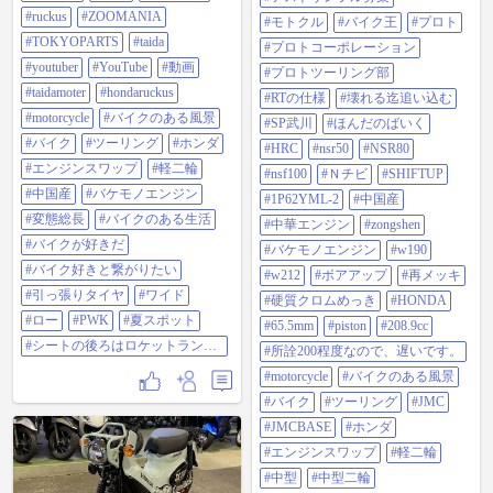
が好きだ#バイク好きと繋がりたい
ク#ツーリング#JMC#JMCBASE#ホ
#引っ張りタイヤ#ワイド#ロー
#ruckus
#ZOOMANIA
#モトクル
#バイク王
#プロト
ンダ#エンジンスワップ#軽二輪#中
#PWK#夏スポット#シートの後ろは
型#中型二輪#中型二輪ナンバー#バ
#TOKYOPARTS
#taida
#プロトコーポレーション
ロケットランチャー4個（笑）
イクのある生活#バイクが好きだ#
#youtuber
#YouTube
#動画
#プロトツーリング部
バイク好きと繋がりたい#くま#全
行程自走#自走#4ミニ#4mini#4mini
#taidamoter
#hondaruckus
#RTの仕様
#壊れる迄追い込む
軽二輪#モンキー#monkey#モンキー
#motorcycle
#バイクのある風景
R#monkey125#monkeyR#モンキー
#SP武川
#ほんだのばいく
RT#monkeyRT#AB22#モンキーz50
#バイク
#ツーリング
#ホンダ
#HRC
#nsr50
#NSR80
#NAPS#ナップス#浜松#南海部品#
#エンジンスワップ
#軽二輪
にりんかん #3Mスコッチウェルド#
#nsf100
#Ｎチビ
#SHIFTUP
エルフ#呉工業#NSK#日本精工
#中国産
#バケモノエンジン
#1P62YML-2
#中国産
#NTN#東洋ベアリング#KOYO#ジ
#変態総長
#バイクのある生活
ェイテクト#オメガオイル#EKチェ
#中華エンジン
#zongshen
ーン#株式会社江沼チヱン製作所#
#バイクが好きだ
#バケモノエンジン
#w190
ザムジャパン#X.A.M#X.A.M
#バイク好きと繋がりたい
japan#RH松島#モトピクニック
#w212
#ボアアップ
#再メッキ
#links#リンクスコーポレーション#
#引っ張りタイヤ
#ワイド
#硬質クロムめっき
#HONDA
変態総長 #Permatex#NGK#IRC#アラ
#ロー
#PWK
#夏スポット
イヘルメット#OGKKabuto#岡田商
#65.5mm
#piston
#208.9cc
事株式会社#デイトナ#Daytona #ク
#シートの後ろはロケットランチ
#所詮200程度なので、遅いです。
シタニ#コミネ#RSタイチ#ミシュラ
ャー4個（笑）
ンタイヤ#ソフトクリーム#今日は
#motorcycle
#バイクのある風景
配線焼けなかった#そろそろミッシ
#バイク
#ツーリング
#JMC
ョン壊れそう#ヨシムラ#POP吉村
#NITRON JAPAN#ナイトロン
#JMCBASE
#ホンダ
#YSS#PDバルブ#道の駅#オーバー
#エンジンスワップ
#軽二輪
レーシング#無限電光#ヒットエア
ー#hitair#JMCA#夏スポット
#中型
#中型二輪
#ZOOMER#変態#変態総長 #GY6#