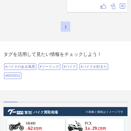
1
タグを活用して見たい情報をチェックしよう！
#バイクのある風景
#ツーリング
#バイク
#バイクが好きだ
#HONDA
バイク買取相場
※画像と価格はイメージです
SR400
PCX
62
3
29
.9
.6
.2
万円
万円
～
～