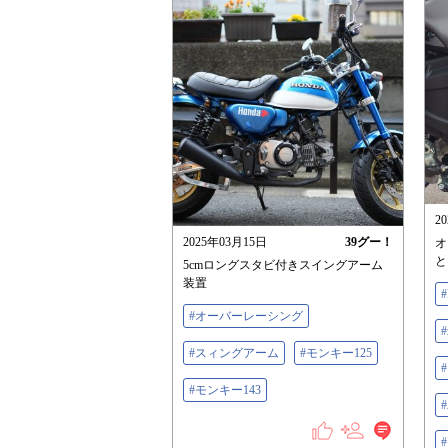
2
2025年03月15日
39
グー！
オ
と
5cmロングスタビ付きスイングアーム
装置
#
#オーバーレーシング
#
#スィングアーム
#モンキー125
#モンキー143