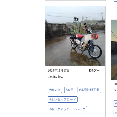
2024年11月17日
134
グー！
moning fog.
2
#ホンダ
#本田
#本田技研工業
de
#ホンダオフロード
#ホンダオフロードバイク