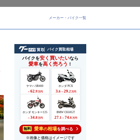
メーカー・バイク一覧
バイク買取相場
安く買いたい
バイクを
なら
愛車
高く売ろう
を
！
れ
ヤマハ SR400
ホンダ PCX
62
3
29
.9
.6
.2
～
万円
～
万円
ホンダ モンキー125
BMW C650GT
34
27
74
.8
.1
.6
～
万円
～
万円
愛車
相場
の
を調べる
無料
※画像と価格はイメージです