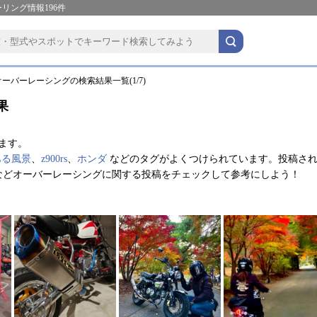
リング情報196件
ーバーレーシングの検索結果一覧(1/7)
果
ます。
ある風景
、
z900rs
、
ホンダ
などのタグがよくつけられています。投稿さ
などオーバーレーシングに関する投稿をチェックして参考にしよう！