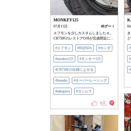
MONKEY125
K
07月11日
49
グー！
0
エフモンを少しカスタムしました☺。
き
CB750FのレストアO/Hが完成間近に...
ど
#エフモン
#HQNDA
#ホンダ
#monkey125
#モンキー125
#CB750Fの仕様によせる
#brembo
#オーバーレーシング
#takegawa
#ヨシムラ