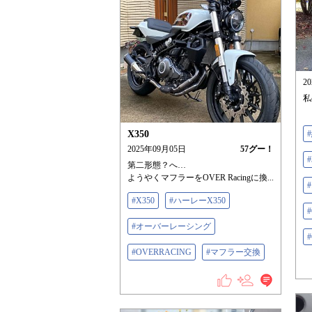
2
私
X350
2025年09月05日
57
グー！
第二形態？へ…
ようやくマフラーをOVER Racingに換...
#X350
#ハーレーX350
#オーバーレーシング
#OVERRACING
#マフラー交換