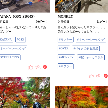
ATANA（GSX-S1000S）
MONKEY
4月12日
50
グー！
04月07日
51
グー
ゅーしゅーのはいぱーつーりんぐあ
全く買う予定なかったマフラー、、、
ばいざー
気付いたらポチッてました、、、
#KATANA
#GSX
#モンキー
#オーバーレーシング
#オーバーレーシング
#OVER
#バイクのある風景
#OVERRACING
#MONKEY
#モンキーカスタム
#マフラー