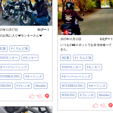
025年11月17日
91
グー！
のお気に入り🐒モンキーさん🐒
2025年11月13日
112
グー
いつもの📸スポットでお弁当🍱食べて
#紅葉
#くろんど池
きた。
#3103モンキー
#モンキー
#紅葉
#くろんど池
#オーバーレーシング
#3103モンキー
#モンキー
#OVERRACING
#オーリンズ
#オーバーレーシング
#OHLINS
#ブレンボ
#brembo
#OVERRACING
#オーリンズ
#OHLINS
#ブレンボ
#brembo