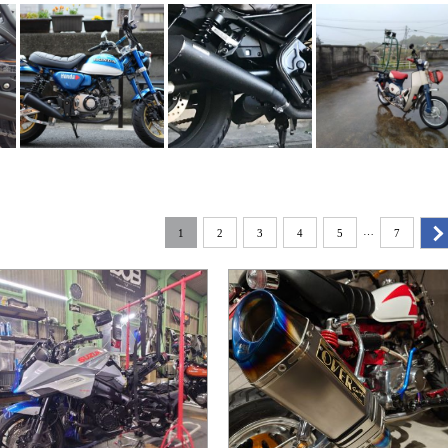
…
1
2
3
4
5
7