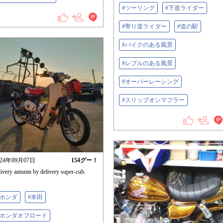
#ツーリング
#下道ライダー
#寄り道ライダー
#道の駅
#バイクのある風景
#レブルのある風景
#オーバーレーシング
#スリップオンマフラー
024年09月07日
154
グー！
livery autumn by delivery super-cub.
#ホンダ
#本田
#ホンダオフロード