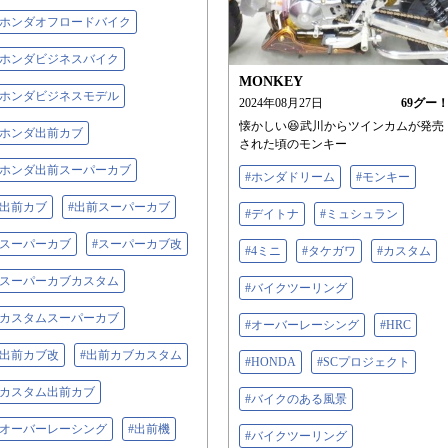
#ホンダオフロードバイク
#ホンダビジネスバイク
MONKEY
#ホンダビジネスモデル
2024年08月27日
69
グー
懐かしい😆武川からツインカムが発売
#ホンダ出前カブ
された頃のモンキー
#ホンダ出前スーパーカブ
#ホンダドリーム
#モンキー
#出前カブ
#出前スーパーカブ
#デイトナ
#ミュシュラン
#スーパーカブ
#スーパーカブ改
#4ミニ
#タケガワ
#カスタム
#スーパーカブカスタム
#バイクツーリング
#カスタムスーパーカブ
#オーバーレーシング
#HRC
#出前カブ改
#出前カブカスタム
#HONDA
#SCプロジェクト
#カスタム出前カブ
#バイクのある風景
#オーバーレーシング
#出前機
#バイクツーリング