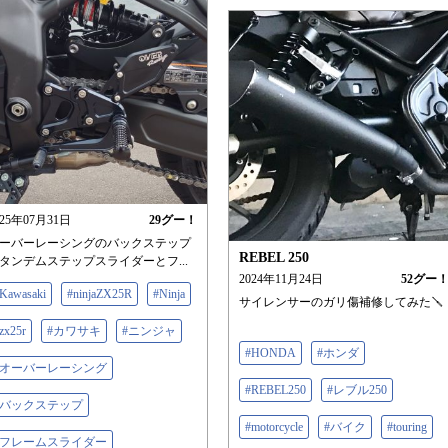
025年07月31日
29
グー！
ーバーレーシングのバックステップ
REBEL 250
タンデムステップスライダーとフ...
2024年11月24日
52
グー
Kawasaki
#ninjaZX25R
#Ninja
サイレンサーのガリ傷補修してみた🪛
zx25r
#カワサキ
#ニンジャ
#HONDA
#ホンダ
#オーバーレーシング
#REBEL250
#レブル250
#バックステップ
#motorcycle
#バイク
#touring
#フレームスライダー