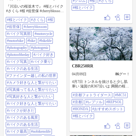
#グロム
#桜
#さくら
『川沿いの桜並木で』 #桜とバイク
#桜とバイク
#さくら #桜 #佐世保 #cherryblossom
#バイク写真部 #motorcycle
#桜とバイク
#さくら
#桜
#motorbike #bike #bikelife
#photography #photogenic
#佐世保
#cherryblossom
#photooftheday #バイク好き #バイク
写真 #バイク乗り #バイクのある生
#バイク写真部
#motorcycle
活 #ファインダー越しの私の世界 #
#motorbike
#bike
#bikelife
カメラ好きな人と繋がりたい #写真
撮ってる人と繋がりたい #写真好き
#photography
#photogenic
な人と繋がりたい #バイク好きな人
#photooftheday
#バイク好き
と繋がりたい #バイクが好きだ #バ
イクのある風景 #バイクのある生活
#バイク写真
#バイク乗り
#バイク最高 #nobikenolife #yamaha
CBR250RR
#バイクのある生活
#fz400 #biker
04月09日
86
グー！
#ファインダー越しの私の世界
4月7日 トンネルを抜けると少し肌
#カメラ好きな人と繋がりたい
寒い 滋賀のR367沿いは 満開の桜🌸
#写真撮ってる人と繋がりたい
も残っている 気持ちのいい快走路
#京都フォトライダース
#MC51
🏍🏍🏍³₃ 1.2枚目は今まで通り過ぎ
#写真好きな人と繋がりたい
てた場所で 直感と撮り方の大事さ
#京都
#レプソル
#REPSOL
#バイク好きな人と繋がりたい
を改めて 思い知ったよ📸 精進しな
くては٩(๑•̀ •́)و #京都フォトライダ
#HONDA
#おすすめスポット
#バイクが好きだ
ース #MC51 #京都 #レプソル
#桜とバイク
#バイクのある風景
#REPSOL #HONDA #おすすめスポ
ット#桜とバイク
#バイクのある生活
#バイク最高
#nobikenolife