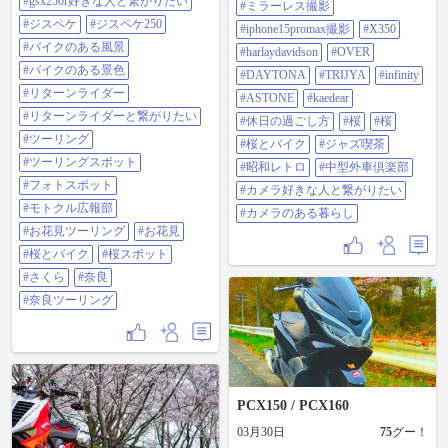
暑い🥵 ジャケットとネックウォー
#gsx250r好きな人と繋がりたい
#ミラーレス撮影
#iphone15promax撮影
マー脱ぎました😅 自由時間の後、
#ジスペケ
#ジスペケ250
#x350#harlaydavidson #over#daytona
#iphone15promax撮影
#X350
タケテクさんが桜と皆んなの 走行
#trijya #infinity #astone#kaedear #休日
写真を撮ってくれました♪ 写真①が
#バイクのある風景
#harlaydavidson
#OVER
の過ごし方#桜#桜#桜とバイク #ジ
それです。 桜と自分が走ってる写
#バイクのある景色
ャズ喫茶 #昭和レトロ #中型外車倶
真なんてかなり貴重！ タケテクさ
#DAYTONA
#TRIJYA
#infinity
楽部 #カメラ好きな人と繋がりたい
ん、ありがとうございます！
#リターンライダー
#ASTONE
#kaedear
#カメラのある暮らし
@110340 さん @137803 さん
#リターンライダーと繋がりたい
@69017 さん @157967 さん
#休日の過ごし方
#桜
#桜
@135271 さん @150240 さん
#ツーリング
#桜とバイク
#ジャズ喫茶
@160593 さん @170761 さん
#ツーリングスポット
@162525 さん 奥間ご夫婦 大野さん
#昭和レトロ
#中型外車倶楽部
須藤さん ありがとうございました
#フォトスポット
#カメラ好きな人と繋がりたい
😊 #GSX250R #桜 #下北山さくら祭
#モトクル広報部
#下北山村 #ソメイヨシノ #GSX
#カメラのある暮らし
#gsx250r乗りと繋がりたい #gsx250r
#お花見ツーリング
#お花見
好きな人と繋がりたい #ジスペケ #
#桜とバイク
#桜スポット
ジスペケ250 #バイクのある風景 #
バイクのある景色 #リターンライダ
#さくら
#奈良
ー #リターンライダーと繋がりたい
#ツーリング #ツーリングスポット
#奈良ツーリング
#フォトスポット #モトクル広報部
#お花見ツーリング #お花見 #桜と
バイク #桜スポット #さくら #奈良
#奈良ツーリング
PCX150 / PCX160
03月30日
75
グー！