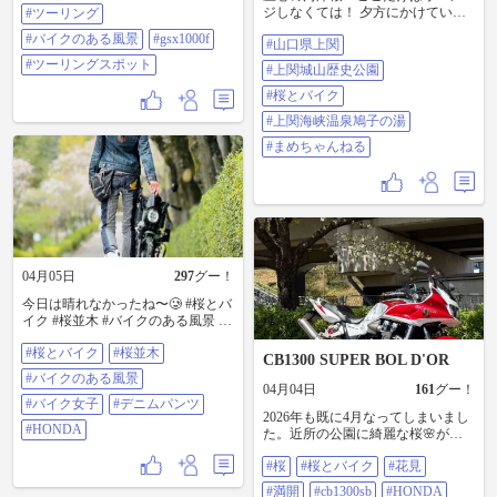
ジしなくては！ 夕方にかけていく
#ツーリング
と少しは空いてると思うから一泊
#バイクのある風景
#gsx1000f
#山口県上関
二日でツーリングに行ってみた。
きたしていた景色が広がって感無
#ツーリングスポット
#上関城山歴史公園
量… その後はお湯が紅い塩成分の
珍しい温泉に入る！しょっぱい！
#桜とバイク
あったかい！最高！人生初ゲスト
#上関海峡温泉鳩子の湯
ハウスで出会いと海鮮の料理が凄
すぎる！満足の1日目
#まめちゃんねる
https://youtu.be/YqS2jRcc52o #山口県
上関 #上関城山歴史公園 #桜とバイ
ク #上関海峡温泉鳩子の湯 #まめち
ゃんねる
04月05日
297
グー！
今日は晴れなかったね〜🥲 #桜とバ
イク #桜並木 #バイクのある風景 #
バイク女子 #デニムパンツ
#桜とバイク
#桜並木
#HONDA
CB1300 SUPER BOL D'OR
#バイクのある風景
04月04日
161
グー！
#バイク女子
#デニムパンツ
2026年も既に4月なってしまいまし
#HONDA
た。近所の公園に綺麗な桜🌸が咲
いてましたので今年も撮影しま
#桜
#桜とバイク
#花見
す。 #桜 #桜とバイク #花見 #満開
#cb1300sb #HONDA #さくら #春
#満開
#cb1300sb
#HONDA