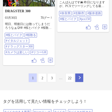
こんばんはです🌆 昨日になります
が、PCXでツーリングしてる最中
に、奈良東病院の辺りに桜を撮影
DRAGSTER 300
#奈良県
#生駒市
#阪奈道路
したって、投稿しましたが、その
数分前にこちらの「旧餃子の王将
03月30日
71
グー！
#桜とバイク
#pcx150
阪奈生駒店さん」の辺りで、草の
明日、明後日には散ってしまうだ
木や雑草が生い茂った所に桜が咲
ろうなぁ🥲🌸 #桜とバイク #桜散る
いているのを見つけたので、撮影
#イタルジェット #ドラッグスター
させて頂きました😊🤳🛵🌸 こちら
#桜とバイク
#桜散る
300 #カメラは楽しい #リコーGR
も綺麗で宜しいですねー☺️🌸 再
三、草の木や雑草が無ければ、も
#イタルジェット
っと綺麗でうっとりしますけどね
#ドラッグスター300
ー😳🙄🌸🌲 #奈良県 #生駒市 #阪奈
道路 #桜とバイク #pcx150
#カメラは楽しい
#リコーGR
…
1
2
3
22
タグを活用して見たい情報をチェックしよう！