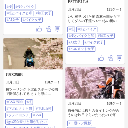
ESTRELLA
な 今週末、天気良かったら楽しめ
#桜
#桜とバイク
そうですね🌸 #桜 #桜とバイク #桜
03月31日
131
グー！
とバイクと私 あ、私…写ってない
#桜とバイクと私
#加工女子
わ(^^;; #加工女子 #AI女子 #バイク
いい桜見つけた🌸 森林公園から下
女子
#AI女子
#バイク女子
りてダムの下流へ いつもの橋の所
は皆さんもう飽きちゃっただろう
#桜
#桜とバイク
から…私も飽きちゃったからスル
ー そしたらそのすぐ近くに 満開の
#桜とバイクと私
#加工女子
桜がありましたよ☆*:.｡. o(≧▽≦)o
.｡.:*☆ バイク停めてパシャリ✨ #桜
#AI女子
#バイク女子
#桜とバイク #桜とバイクと私 #加
#ヘルメット女子
工女子 #AI女子 #バイク女子 #ヘル
メット女子
GSX250R
03月31日
158
グー！
桜ツーリング 下北山スポーツ公園
で開催されてる さくら祭に
@110340 さん企画のマスツーで😊
#GSX250R
#桜
約1000本のソメイヨシノ🌸 桜🌸、
03月31日
108
グー！
やっぱり綺麗ですね！😊 集合場所
#下北山さくら祭
#下北山村
自分的には桜とのタイミングが合
だけ決めて小一時間自由行動。 地
うのは昨日ぐらいだったので何箇
元の運営スタッフで交通誘導され
#ソメイヨシノ
#GSX
所かを近所を周りました 気になる
てる @135774 さんにも久しぶりに
#gsx250r乗りと繋がりたい
#一眼レフ撮影
ジャズ喫茶も美味しくて大満足 #一
お会い出来ました😊 それにしても
眼レフ撮影#ミラーレス撮影