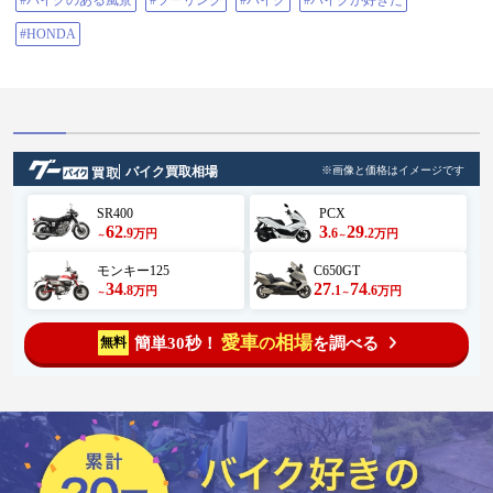
#バイクのある風景
#ツーリング
#バイク
#バイクが好きだ
#HONDA
バイク買取相場
※画像と価格はイメージです
SR400
PCX
62
3
29
.9
.6
.2
万円
万円
～
～
モンキー125
C650GT
34
27
74
.8
.1
.6
万円
万円
～
～
愛車
相場
簡単30秒！
を調べる
無料
の