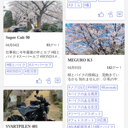
#さくら
#春
Super Cub 90
04月04日
93
グー！
仕事前に今年最後の🌸とカブ #桜と
バイク #スーパーカブ #HONDA #
MEGURO K3
市川市
#桜とバイク
#スーパーカブ
04月03日
142
グー！
#HONDA
#市川市
桜とバイクの投稿は、見飽きてい
るかも 知れませんが…🥴 私の中の
桜の名所、白木町井原 桜並木へ 明
#メグロk3
#W800
#Kawasaki
日の天気予報は、花散らしの雨☔
今日がラストチャンス！ 今年も綺
#バイクのある風景
麗な桜が見れました🌸 ##メグロk3
#W800 #Kawasaki #バイクのある風
#バイクのある景色
景 #バイクのある景色 #バイクのあ
#バイクのある生活
る生活 #ツーリングスポット #フォ
トスポット #広島 #白木町桜並木 #
#ツーリングスポット
桜とバイク #桜満開 #桜並木
#フォトスポット
#広島
SVARTPILEN 401
#白木町桜並木
#桜とバイク