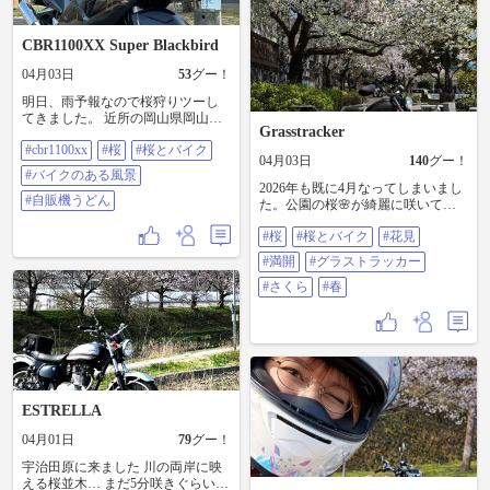
っそく帰り道にパチリ。 とても軽
くてコンパクト。コントラストも
良き◯ 便利ズームにも関わらず、
CBR1100XX Super Blackbird
望遠端開放でもパキパキに解像し
04月03日
53
グー！
ていてちょっと驚いた。Zマウント
レンズ並み、は、ちと言い過ぎ
明日、雨予報なので桜狩りツーし
か。 ただ、ボケは固く、２線傾向
てきました。 近所の岡山県岡山市
なところは玉に瑕。 16-70mm f4
Grasstracker
北区の神道山から、岡山県庁付近
Zeissと焦点距離が被ってしまった
#cbr1100xx
#桜
#桜とバイク
の旭川沿いを北上、岡山県真庭市
けれど、どう同棲み分けをしよう
04月03日
140
グー！
まで。 どこもほぼ満開。 最後にい
#バイクのある風景
かな。 #SONY #Eマウント
つもの自販機うどん食べて帰宅。
2026年も既に4月なってしまいまし
#SEL18135 #ZORROルーフ
毎年恒例の桜狩りツーリングです
#自販機うどん
た。公園の桜🌸が綺麗に咲いてま
#PCX125 #屋根付きバイク #桜 #桜
が、今年も楽しめました。
したので今年も撮影します。 #桜 #
とバイク
#cbr1100xx #桜 #桜とバイク #バイ
#桜
#桜とバイク
#花見
桜とバイク #花見 #満開 #グラスト
クのある風景 #自販機うどん
ラッカー #さくら #春
#満開
#グラストラッカー
#さくら
#春
ESTRELLA
04月01日
79
グー！
宇治田原に来ました 川の両岸に映
える桜並木… まだ5分咲きぐらいか