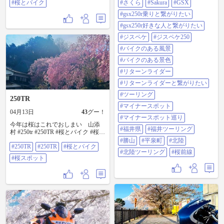
#桜とバイク
#さくら
#Sakura
#GSX
繋がりたい #ジスペケ #ジスペケ
250 #バイクのある風景 #バイクの
#gsx250r乗りと繋がりたい
ある景色 #リターンライダー #リタ
#gsx250r好きな人と繋がりたい
ーンライダーと繋がりたい #ツーリ
ング #マイナースポット #マイナー
#ジスペケ
#ジスペケ250
スポット巡り #福井県 #福井ツーリ
#バイクのある風景
ング #勝山 #平泉町 #北陸 #北陸ツ
ーリング #桜前線
#バイクのある景色
#リターンライダー
#リターンライダーと繋がりたい
#ツーリング
250TR
#マイナースポット
04月13日
43
グー！
#マイナースポット巡り
今年は桜はこれでおしまい 山添
#福井県
#福井ツーリング
村 #250tr #250TR #桜とバイク #桜ス
ポット
#勝山
#平泉町
#北陸
#250TR
#250TR
#桜とバイク
#北陸ツーリング
#桜前線
#桜スポット