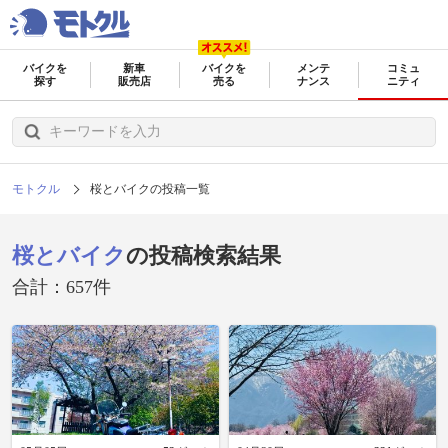
バイクを
新車
バイクを
メンテ
コミュ
探す
販売店
売る
ナンス
ニティ
モトクル
桜とバイクの投稿一覧
桜とバイク
の投稿検索結果
合計：657件