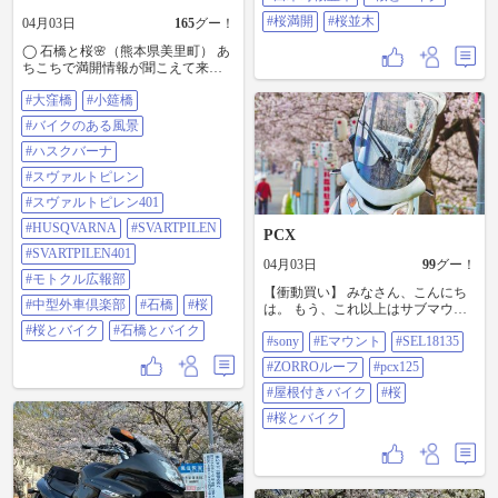
#桜満開
#桜並木
04月03日
165
グー！
◯ 石橋と桜🌸（熊本県美里町） あ
ちこちで満開情報が聞こえて来る
ので、石橋巡りに合わせて桜探し
#大窪橋
#小筵橋
のお出掛け🏍️💨 #大窪橋 モトクル
の投稿を見て、石橋＆桜ならココ❗️
#バイクのある風景
と狙いを定めて行ったところ、天
気も良く、桜もちょうど満開状態
#ハスクバーナ
👌🏻 ただ、行った時間は、橋の上で
#スヴァルトピレン
家族写真を写真屋さんに撮って貰
ってる家族4組くらいいて、バイク
#スヴァルトピレン401
との撮影を諦めかけてたところ、
#HUSQVARNA
#SVARTPILEN
「お写真どうぞ〜」と場所を空け
PCX
てくれた上に、「乗ってるところ
#SVARTPILEN401
04月03日
99
グー！
を撮りますよ〜」と言っていただ
#モトクル広報部
いたので、お言葉に甘えることに
【衝動買い】 みなさん、こんにち
😓 「あっ、いいですね〜、カッコ
#中型外車倶楽部
#石橋
#桜
は。 もう、これ以上はサブマウン
いいですよ〜」と声を掛けられな
トのE(SONY)マウントレンズは増
#桜とバイク
#石橋とバイク
がら撮られるのはめっちゃ恥ずか
#sony
#Eマウント
#SEL18135
やさないって決めたはず。 しか
しかったけど💦 #小筵橋 (こむしろ
も、つい先日にもZ(Nikon)マウント
#ZORROルーフ
#pcx125
ばし) 読めませんでした😓 #バイク
レンズを購入したばかりなのに。
のある風景 #ハスクバーナ #スヴァ
それなのに・・・ それなの
#屋根付きバイク
#桜
ルトピレン #スヴァルトピレン401
に・・・ なぜかわたしの手元に新
#HUSQVARNA #SVARTPILEN
#桜とバイク
しいレンズが。 基本的にレンズは
#SVARTPILEN401 #モトクル広報部
計画的に購入していくタイプなの
#中型外車倶楽部 #石橋 #桜 #桜とバ
ですが、今回は完全に予定外の衝
イク #石橋とバイク
動買い。 お店に入るまで1mmも購
入するつもりはなかったのに。 さ