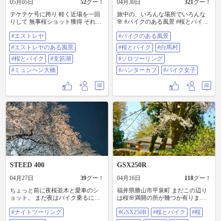
05月05日
52
グー！
04月30日
321
グー！
テケテケ号に跨り 軽く近場を一回
旅中の、いろんな場所でいろんな
りして 無事桜ショット獲得 それか
🌸 #バイクのある風景 #桜とバイク
ら戻って今日の1番の仕事 テケテケ
#白馬村 #ソロツーリング #ハンタ
#エストレヤ
#バイクのある風景
号のオイル交換敢行 試し乗り 昼メ
ーカブ #バイク女子
シ食べてないことに気づき コンビ
#エストレヤのある風景
#桜とバイク
#白馬村
ニでおにぎり頬張る 支笏湖まで走
らせる エンジンのフィーリングよ
#桜とバイク
#支笏湖
#ソロツーリング
し ちょっと寒かったけど ブンブン
#ミュンヘン大橋
#ハンターカブ
#バイク女子
トコトコ やっぱり「２輪」は気持
ちいい♡ #エストレヤ #エストレヤ
のある風景 #桜とバイク #支笏湖 #
ミュンヘン大橋
STEED 400
GSX250R
04月27日
39
グー！
04月16日
118
グー！
ちょっと前に夜桜並木と愛車のシ
福井県勝山市平泉町 まだこの辺り
ョット。 まだ夜はバイク乗るには
は桜🌸満開の所が幾つか有りまし
寒いから油断できない💦 #ナイトツ
た😊 #GSX250R #桜とバイク #桜 #
#ナイトツーリング
#GSX250R
#桜とバイク
#桜
ーリング #桜とバイク
さくら #Sakura #GSX #gsx250r乗り
と繋がりたい #gsx250r好きな人と