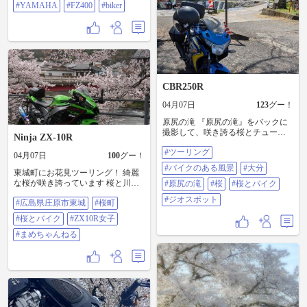
#YAMAHA
#FZ400
#biker
CBR250R
04月07日
123
グー！
原尻の滝 『原尻の滝』をバックに
撮影して、咲き誇る桜とチューリ
Ninja ZX-10R
ップも一緒に撮ってきました。
#ツーリング
『原尻の滝』の迫力はもちろん、
04月07日
100
グー！
綺麗に咲く桜とチューリップもま
#バイクのある風景
#大分
東城町にお花見ツーリング！ 綺麗
た 良い画になりました。 #ツーリ
な桜が咲き誇っています 桜と川と
ング #バイクのある風景 #大分 #原
#原尻の滝
#桜
#桜とバイク
バイクの写真は最高です 楽しいツ
尻の滝 #桜 #桜とバイク #ジオスポ
#ジオスポット
#広島県庄原市東城
#桜町
ーリングになりました #広島県庄原
ット
市東城 #桜町 #桜とバイク #ZX10R
#桜とバイク
#ZX10R女子
女子 #まめちゃんねる
#まめちゃんねる