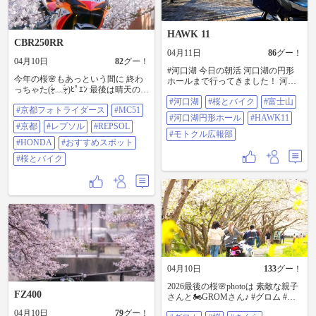
HAWK 11
CBR250RR
04月11日
86
グー！
04月10日
82
グー！
#河口湖 今日の朝活 河口湖の円形
今年の桜🌸もあっという間に 終わ
ホールまで行ってきました！ 河口
っちゃた(ᵒ̴̶̷̥́ ﹏ᵒ̴̶̷̥́ )ﾋﾟｴﾝ 最後は晴天の下
湖周辺は桜が満開で、昨日までの
で撮った 朽木の桜 久しぶりに投稿
#河口湖
#桜とバイク
#富士山
雨も上がっていい天気🌸 富士山と
#京都フォトライダース
#MC51
して 友達ンコからも👍⸒⸒貰えたし
桜と青空、気持ちよく走ることが
#河口湖円形ホール
#HAWK11
良かったよ〜(ˆ꜆ . ̫ . ).ᐟ.ᐟ💮 #京都フォ
できました😆 #桜とバイク #富士山
#京都
#レプソル
#REPSOL
トライダース #MC51 #京都 #レプソ
#河口湖円形ホール #HAWK11 #モ
#モトクル広報部
ル #REPSOL #HONDA #おすすめス
#HONDA
#おすすめスポット
トクル広報部
ポット#桜とバイク
#桜とバイク
04月10日
133
グー！
2026最後の桜🌸photoは 素敵な親子
FZ400
さんと🏍️GROMさん♪ #グロム #桜 #
さくら #桜とバイク
04月10日
79
グー！