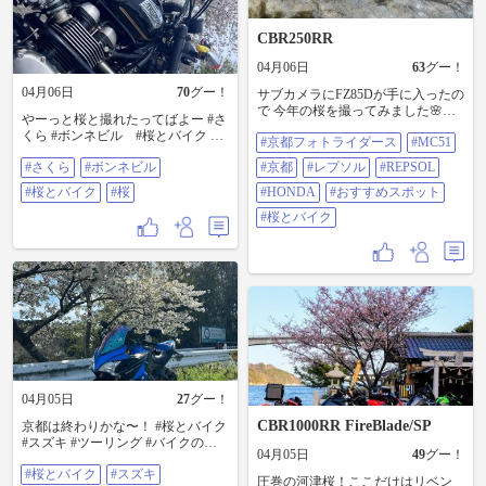
CBR250RR
04月06日
63
グー！
04月06日
70
グー！
サブカメラにFZ85Dが手に入ったの
で 今年の桜を撮ってみました🌸
やーっと桜と撮れたってばよー #さ
85Dの武器は6枚目の月🌙が 3脚無
くら #ボンネビル #桜とバイク #
#京都フォトライダース
#MC51
しのノートリミングで撮れる 強力
桜
手ぶれ補正と1200mm(AI:2400)ズー
#さくら
#ボンネビル
#京都
#レプソル
#REPSOL
ム‼️ 遠征が楽しみです(^^) #京都フ
#桜とバイク
#桜
ォトライダース #MC51 #京都 #レプ
#HONDA
#おすすめスポット
ソル #REPSOL #HONDA #おすすめ
#桜とバイク
スポット #桜とバイク
04月05日
27
グー！
CBR1000RR FireBlade/SP
京都は終わりかな〜！ #桜とバイク
#スズキ #ツーリング #バイクのあ
04月05日
49
グー！
る風景 #GSX1000F #ツーリングス
#桜とバイク
#スズキ
ポット
圧巻の河津桜！ここだけはリベン