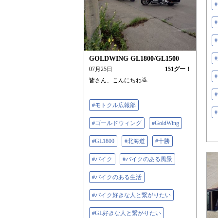
GOLDWING GL1800/GL1500
07月25日
151
グー！
皆さん、こんにちわ🙇
#
#モトクル広報部
#ゴールドウィング
#GoldWing
#GL1800
#北海道
#十勝
#バイク
#バイクのある風景
#バイクのある生活
#バイク好きな人と繋がりたい
#GL好きな人と繋がりたい