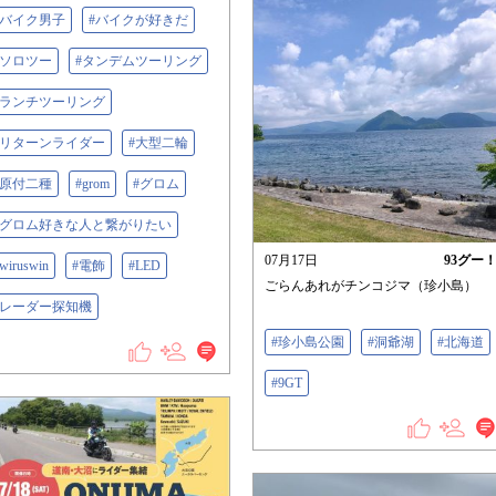
#バイク男子
#バイクが好きだ
#ソロツー
#タンデムツーリング
#ランチツーリング
#リターンライダー
#大型二輪
#原付二種
#grom
#グロム
#グロム好きな人と繋がりたい
07月17日
93
グー
wiruswin
#電飾
#LED
ごらんあれがチンコジマ（珍小島）
#レーダー探知機
#珍小島公園
#洞爺湖
#北海道
#9GT