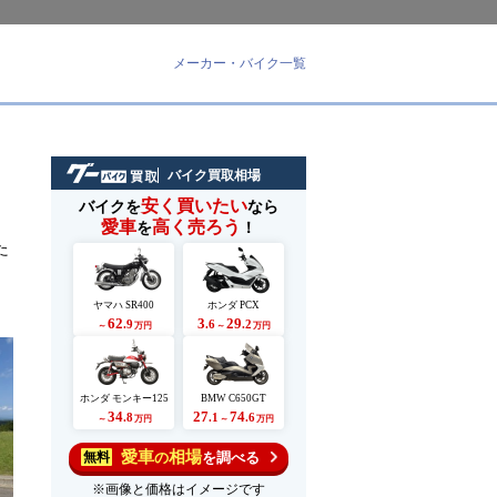
メーカー・バイク一覧
バイク買取相場
安く買いたい
バイクを
なら
愛車
高く売ろう
を
！
た
ヤマハ SR400
ホンダ PCX
62
3
29
.9
.6
.2
～
万円
～
万円
ホンダ モンキー125
BMW C650GT
34
27
74
.8
.1
.6
～
万円
～
万円
愛車
相場
の
を調べる
無料
※画像と価格はイメージです