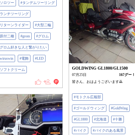
#ソロツー
#タンデムツーリング
#ランチツーリング
#リターンライダー
#大型二輪
#原付二種
#grom
#グロム
#グロム好きな人と繋がりたい
wiruswin
#電飾
#LED
GOLDWING GL1800/GL1500
#ソフトクリーム
07月25日
167
グー
皆さん、おはようございます🙇
#モトクル広報部
#ゴールドウィング
#GoldWing
#GL1800
#北海道
#十勝
#バイク
#バイクのある風景