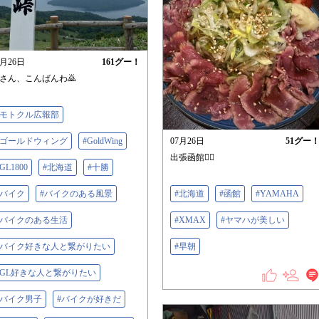
7月26日
161
グー！
さん、こんばんわ🙇
#モトクル広報部
#ゴールドウィング
#GoldWing
07月26日
51
グー
出張函館🙂‍↕️
GL1800
#北海道
#十勝
#バイク
#バイクのある風景
#北海道
#函館
#YAMAHA
#バイクのある生活
#XMAX
#ヤマハが美しい
#バイク好きな人と繋がりたい
#早朝
#GL好きな人と繋がりたい
#バイク男子
#バイクが好きだ