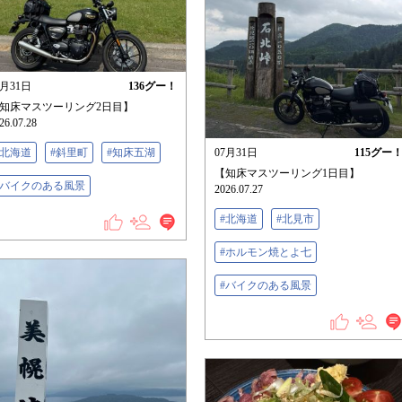
7月31日
136
グー！
知床マスツーリング2日目】
26.07.28
#北海道
#斜里町
#知床五湖
07月31日
115
グー
【知床マスツーリング1日目】
#バイクのある風景
2026.07.27
#北海道
#北見市
#ホルモン焼とよ七
#バイクのある風景