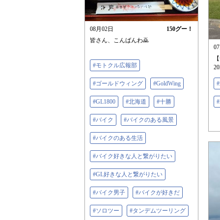
08月02日
150
グー！
皆さん、こんばんわ🙇
0
【
#モトクル広報部
20
#ゴールドウィング
#GoldWing
#GL1800
#北海道
#十勝
#バイク
#バイクのある風景
#バイクのある生活
#バイク好きな人と繋がりたい
#GL好きな人と繋がりたい
#バイク男子
#バイクが好きだ
#ソロツー
#タンデムツーリング