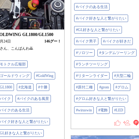
#バイクのある生活
#バイク好きな人と繋がりたい
#GL好きな人と繋がりたい
OLDWING GL1800/GL1500
7月24日
146
グー！
#バイク男子
#バイクが好きだ
さん、こんばんわ🙇
#ソロツー
#タンデムツーリング
#モトクル広報部
#ランチツーリング
#ゴールドウィング
#GoldWing
#リターンライダー
#大型二輪
GL1800
#北海道
#十勝
#原付二種
#grom
#グロム
#バイク
#バイクのある風景
#グロム好きな人と繋がりたい
#バイクのある生活
#wiruswin
#電飾
#LED
#バイク好きな人と繋がりたい
#GL好きな人と繋がりたい