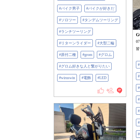
#バイク男子
#バイクが好きだ
#ソロツー
#タンデムツーリング
#ランチツーリング
G
0
#リターンライダー
#大型二輪
皆
#原付二種
#grom
#グロム
#グロム好きな人と繋がりたい
#wiruswin
#電飾
#LED
#