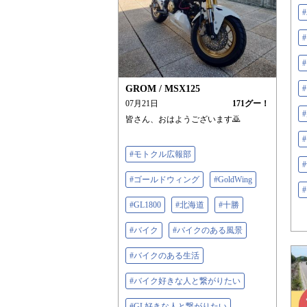
GROM / MSX125
07月21日
171
グー！
皆さん、おはようございます🙇
#モトクル広報部
#
#ゴールドウィング
#GoldWing
#GL1800
#北海道
#十勝
#バイク
#バイクのある風景
#バイクのある生活
#バイク好きな人と繋がりたい
#GL好きな人と繋がりたい