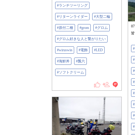
#ランチツーリング
#リターンライダー
#大型二輪
0
#原付二種
#grom
#グロム
皆
#グロム好きな人と繋がりたい
#wiruswin
#電飾
#LED
#海鮮丼
#瓢六
#
#ソフトクリーム