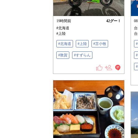
19時間前
42
グー！
0
#北海道
台
#上陸
台
#北海道
#上陸
#苫小牧
#敦賀
#すずらん