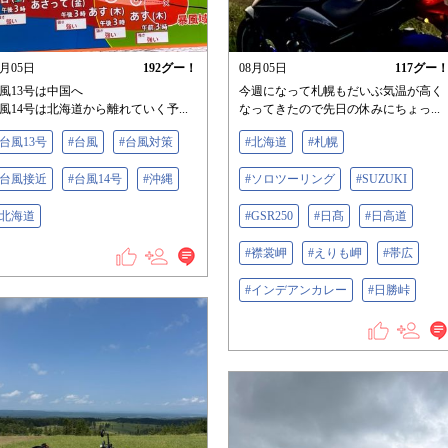
8月05日
192
グー！
08月05日
117
グー
風13号は中国へ
今週になって札幌もだいぶ気温が高く
風14号は北海道から離れていく予...
なってきたので先日の休みにちょっ...
#台風13号
#台風
#台風対策
#北海道
#札幌
#台風接近
#台風14号
#沖縄
#ソロツーリング
#SUZUKI
#北海道
#GSR250
#日髙
#日高道
#襟裳岬
#えりも岬
#帯広
#インデアンカレー
#日勝峠