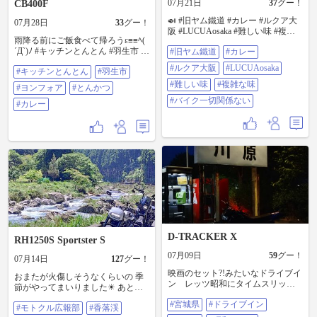
07月21日
37
グー！
CB400F
🍛 #旧ヤム鐵道 #カレー #ルクア大
07月28日
33
グー！
阪 #LUCUAosaka #難しい味 #複雑
雨降る前にご飯食べて帰ろうε≡≡ﾍ(
な味 #バイク一切関係ない
´Д`)ﾉ #キッチンとんとん #羽生市 #
#旧ヤム鐵道
#カレー
ヨンフォア #とんかつ #カレー
#ルクア大阪
#LUCUAosaka
#キッチンとんとん
#羽生市
#難しい味
#複雑な味
#ヨンフォア
#とんかつ
#バイク一切関係ない
#カレー
D-TRACKER X
RH1250S Sportster S
07月09日
59
グー！
07月14日
127
グー！
映画のセット?!みたいなドライブイ
おまたが火傷しそうなくらいの 季
ン レッツ昭和にタイムスリッ
節がやってまいりました☀ あと２
プ！ ドライブイン川原さんでチキ
ヶ月ほど続くのかと‥‥ んで暑いの
#宮城県
#ドライブイン
ンカレー 少しシャバシャバだけ
#モトクル広報部
#香落渓
にカレーを食らう🍛 ネパール人の
ど鶏肉がゴロゴロでスパイスも感