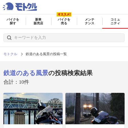
バイクを
新車
バイクを
メンテ
コミュ
探す
販売店
売る
ナンス
ニティ
モトクル
鉄道のある風景の投稿一覧
鉄道のある風景
の投稿検索結果
合計：10件