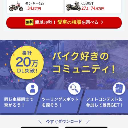
モンキー125
C650GT
34
27
74
.8
.1
.6
万円
万円
～
～
愛車
相場
簡単30秒！
を調べる
無料
の
＼ 今すぐダウンロード ／