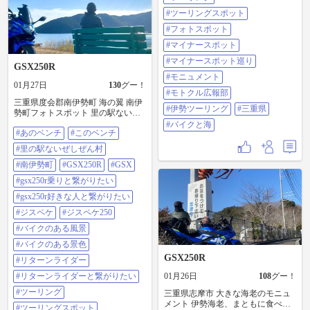
モトクル広報部 #伊勢ツーリング #
#ツーリングスポット
三重県 #バイクと海
#フォトスポット
#マイナースポット
#マイナースポット巡り
GSX250R
#モニュメント
01月27日
130
グー！
#モトクル広報部
三重県度会郡南伊勢町 海の翼 南伊
#伊勢ツーリング
#三重県
勢町フォトスポット 里の駅ないぜ
しぜん村 『三重県版あのベンチ』
#バイクと海
#あのベンチ
#このベンチ
や『このベンチ』 と呼ばれてるス
ポット😊 #あのベンチ #このベンチ
#里の駅ないぜしぜん村
#里の駅ないぜしぜん村#南伊勢町
#GSX250R #GSX #gsx250r乗りと繋
#南伊勢町
#GSX250R
#GSX
がりたい #gsx250r好きな人と繋が
#gsx250r乗りと繋がりたい
りたい #ジスペケ #ジスペケ250 #バ
イクのある風景 #バイクのある景色
#gsx250r好きな人と繋がりたい
#リターンライダー #リターンライ
#ジスペケ
#ジスペケ250
ダーと繋がりたい #ツーリング #ツ
ーリングスポット #フォトスポット
#バイクのある風景
#マイナースポット #マイナースポ
#バイクのある景色
ット巡り #モトクル広報部 #海の翼
GSX250R
南伊勢フォトスポット #三重県 #三
#リターンライダー
重ツーリング #伊勢ツーリング #伊
#リターンライダーと繋がりたい
01月26日
108
グー！
勢
#ツーリング
三重県志摩市 大きな海老のモニュ
メント 伊勢海老、まともに食べた
#ツーリングスポット