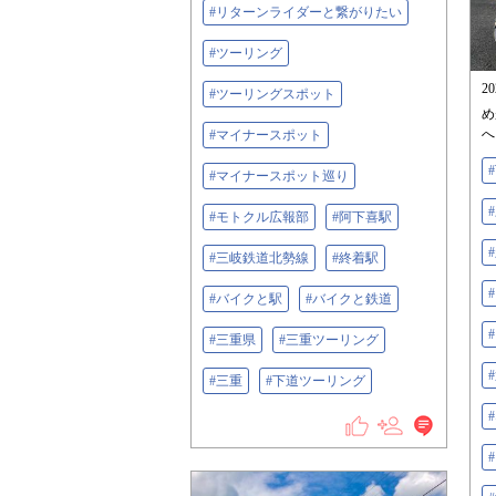
#リターンライダーと繋がりたい
#ツーリング
2
#ツーリングスポット
め
へ
#マイナースポット
#マイナースポット巡り
#モトクル広報部
#阿下喜駅
#三岐鉄道北勢線
#終着駅
#バイクと駅
#バイクと鉄道
#三重県
#三重ツーリング
#三重
#下道ツーリング