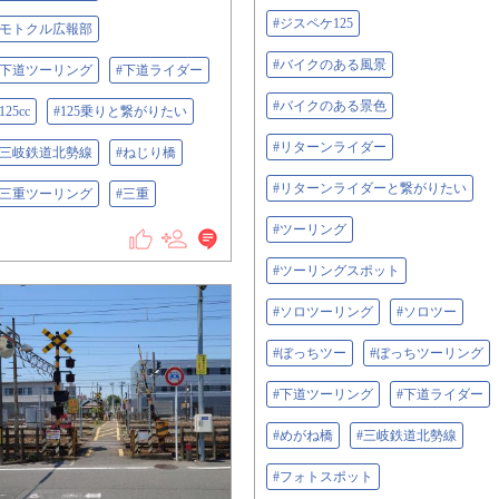
#ジスペケ125
#モトクル広報部
#バイクのある風景
#下道ツーリング
#下道ライダー
#バイクのある景色
125cc
#125乗りと繋がりたい
#リターンライダー
#三岐鉄道北勢線
#ねじり橋
#リターンライダーと繋がりたい
#三重ツーリング
#三重
#ツーリング
#ツーリングスポット
#ソロツーリング
#ソロツー
#ぼっちツー
#ぼっちツーリング
#下道ツーリング
#下道ライダー
#めがね橋
#三岐鉄道北勢線
#フォトスポット