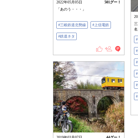
2022年05月05日
501
グー！
「あのう・・・」
2
三
#三岐鉄道北勢線
#上信電鉄
名
#鉄道ネタ
2019年03月07日
44
グー！