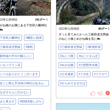
022年12月08日
101
グー！
がね橋のお隣にある下笠田八幡神社
2022年12月08日
89
グー
🏍
ずっと見てみたかった三岐鉄道北勢線
#下笠田八幡神社
#機雷と砲弾
のねじり橋とめがね橋を見に🏍
#三岐鉄道北勢線
#狭軌
#三岐鉄道北勢線
#軽便鉄道
#新幹線の半分の幅らしい
#ねじり橋
#ねじりまんぽ
#いなべプリン店
#めがね橋
#六把野井水橋
#シールありがとうございます
#土木遺産
#ドボ女
#フクロウ
#近くに映え手水鉢の神社があるんですが
#からみそまぜそば
#なぜそちらに行かない
#また来ます
#投稿失敗しがち