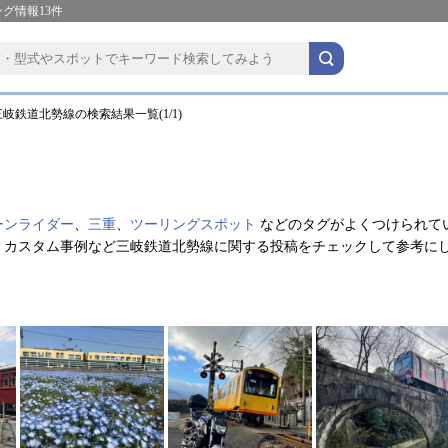
グ情報13件
岐鉄道北勢線の検索結果一覧(1/1)
。
ーンライダー
、
三重
、
ツーリングスポット
などのタグがよくつけられて
・カスタム事例など三岐鉄道北勢線に関する投稿をチェックして参考に