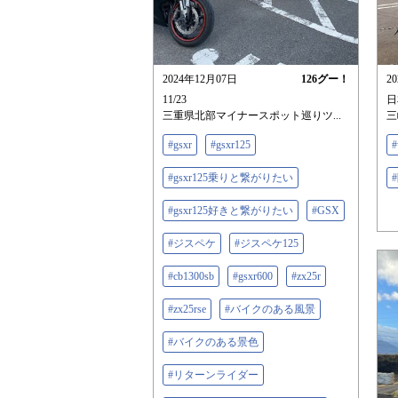
2024年12月07日
126
グー！
2
11/23
日
三重県北部マイナースポット巡りツ...
三
#gsxr
#gsxr125
#gsxr125乗りと繋がりたい
#gsxr125好きと繋がりたい
#GSX
#ジスペケ
#ジスペケ125
#cb1300sb
#gsxr600
#zx25r
#zx25rse
#バイクのある風景
#バイクのある景色
#リターンライダー