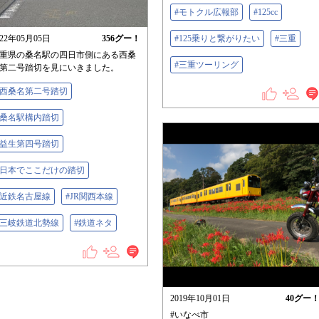
#モトクル広報部
#125cc
022年05月05日
356
グー！
#125乗りと繋がりたい
#三重
重県の桑名駅の四日市側にある西桑
#三重ツーリング
第二号踏切を見にいきました。
#西桑名第二号踏切
#桑名駅構内踏切
#益生第四号踏切
#日本でここだけの踏切
#近鉄名古屋線
#JR関西本線
#三岐鉄道北勢線
#鉄道ネタ
2019年10月01日
40
グー
#いなべ市