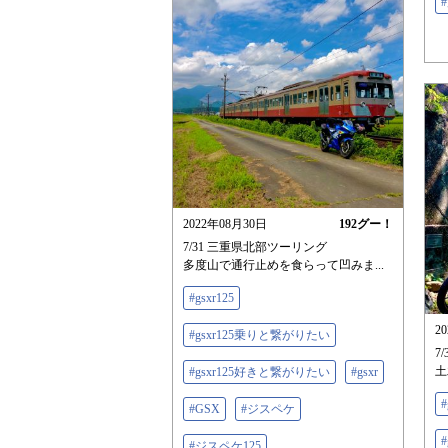
2022年08月30日
192
グー！
7/31 三重県北部ツーリング
多度山で通行止めを食らって凹みま...
#gsxr125
2
#gsxr125乗りと繋がりたい
7
土
#gsxr125好きと繋がりたい
#gsxr
#
#GSX
#ジスペケ
#ジスペケ125