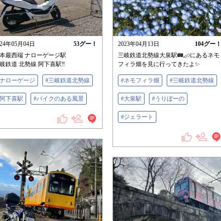
024年05月04日
53
グー！
2023年04月13日
104
グー
本最西端 ナローゲージ駅
三岐鉄道北勢線大泉駅🚃𓈒𓂂𓏸にあるネモ
岐鉄道 北勢線 阿下喜駅‼
フィラ畑を見に行ってきたよ✨️
#ナローゲージ
#三岐鉄道北勢線
#ネモフィラ畑
#三岐鉄道北勢線
#阿下喜駅
#バイクのある風景
#大泉駅
#うりぼーの
#ジェラート