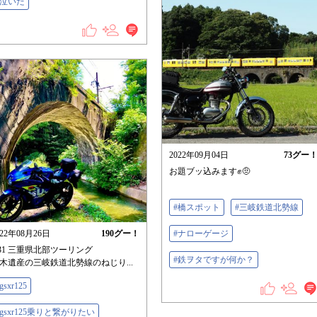
#泣いた
2022年09月04日
73
グー
お題ブッ込みます✊🤨
#橋スポット
#三岐鉄道北勢線
022年08月26日
190
グー！
#ナローゲージ
/31 三重県北部ツーリング
#鉄ヲタですが何か？
木遺産の三岐鉄道北勢線のねじり...
gsxr125
#gsxr125乗りと繋がりたい