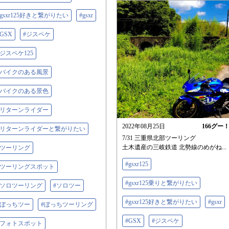
#gsxr125好きと繋がりたい
#gsxr
#GSX
#ジスペケ
#ジスペケ125
#バイクのある風景
#バイクのある景色
#リターンライダー
2022年08月25日
166
グー
#リターンライダーと繋がりたい
7/31 三重県北部ツーリング
土木遺産の三岐鉄道 北勢線のめがね...
#ツーリング
#gsxr125
#ツーリングスポット
#gsxr125乗りと繋がりたい
#ソロツーリング
#ソロツー
#gsxr125好きと繋がりたい
#gsxr
#ぼっちツー
#ぼっちツーリング
#GSX
#ジスペケ
#フォトスポット