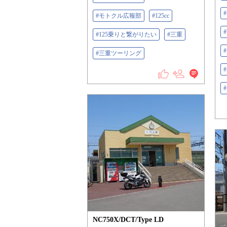
#モトクル広報部
#125cc
#125乗りと繋がりたい
#三重
#
#三重ツーリング
NC750X/DCT/Type LD