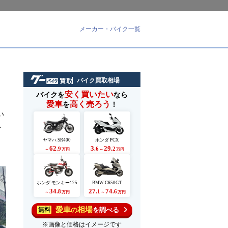
メーカー・バイク一覧
バイク買取相場
安く買いたい
バイクを
なら
愛車
高く売ろう
を
！
い
し
ヤマハ SR400
ホンダ PCX
62
3
29
.9
.6
.2
～
万円
～
万円
ホンダ モンキー125
BMW C650GT
34
27
74
.8
.1
.6
～
万円
～
万円
愛車
相場
の
を調べる
無料
※画像と価格はイメージです