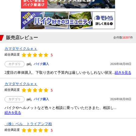
販売店レビュー
全件数
58397
件
カマダサイクルｅｘ
総合満足度
5
カテゴリ
バイク購入
2026年08月09日
2度目の車体購入、下取り含めて予算内は厳しいかもしれない状況...
続きを見る
カマダサイクルｅｘ
総合満足度
5
カテゴリ
バイク購入
2026年08月09日
バイクやヘルメットなど色々と相談に乗っていただきまた、相談し...
続きを見る
（株）ベル トライアンフ柏
総合満足度
5