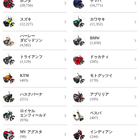
ホンダ
ヤマハ
(28,756)
(16,771)
スズキ
カワサキ
(12,227)
(11,352)
ハーレー
BMW
ダビッドソン
(1,630)
(4,582)
トライアンフ
ドゥカティ
(1,129)
(595)
KTM
モトグッツイ
(403)
(170)
ハスクバーナ
アプリリア
(211)
(195)
ロイヤル
ベスパ
エンフィールド
(407)
(976)
MV アグスタ
インディアン
(98)
(244)