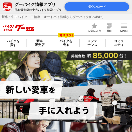
グーバイク情報アプリ
ダウンロード
日本最大級の中古バイク検索アプリ
新車・中古バイク・二輪車・オートバイ情報ならグーバイク(GooBike)
バイクを
新車
バイクを
メンテ
コミュ
探す
販売店
売る
ナンス
ニティ