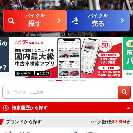
バイクを
バイクを
探す
売る
検索履歴から探す
82,894
ブランドから探す
バイク登録数
台