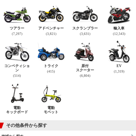
ツアラー
アドベンチャー
スクランブラー
輸入車
(7,297)
(3,821)
(3,631)
(12,543)
コンペティショ
トライク
原付
EV
ン
スクーター
(415)
(1,319)
(514)
(6,804)
電動
電動
キックボード
モペット
その他条件から探す