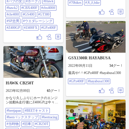
#バブの女
#ホーク2
#Hawk
#70bikes
#大人bike
#hawk2
#CBX400F
#cbx400ff
#cbr400f
#GS400
#GT380
#SP忠男
#ウエダレーシング
#Z400GP
#Z400FX
#GPz400F
GSX1300R HAYABUSA
2022年09月11日
54
グー！
最高や^ ^ #GPz400F #hayabusa1300
#GPz400F
#hayabusa1300
HAWK CB250T
2023年02月09日
65
グー！
かなり久しぶりにホークのエンジ
ン始動&走行後にZ400GPは中々エ
ンジン始動出来ず、始動後も少し
#beetjapan
#BEETキャスト
カプってた挙句走ってもカブり気
味で参りましたぁ😱 マメに乗って
#beetバックステップ
#beetracing
上げないとダメですね😅 また近い
内乗りたいと思います😊 #beetjapan
#当時物
#旧車
#CB250T
#beetキャスト #beetバックステップ