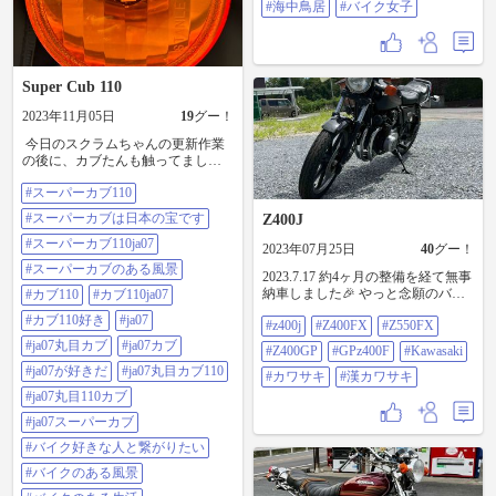
#海中鳥居
#バイク女子
方の内のCBがかっこよすぎてます
ます欲しくなりました。。。
#GSX250R #GPz400F #海中鳥居 #バ
イク女子
Super Cub 110
2023年11月05日
19
グー！
⁡ 今日のスクラムちゃんの更新作業
の後に、カブたんも触ってまし
た。 ⁡ 触った箇所は、以前LED化し
#スーパーカブ110
たウインカー。 ⁡ LED化時には、最
初は私がLED化の為にLEDウインカ
#スーパーカブは日本の宝です
Z400J
ーハーネス(ハーネスキットをベー
スに配線を改造して今もそのまん
#スーパーカブ110ja07
2023年07月25日
40
グー！
ま使ってます。)キット付属品で付
#スーパーカブのある風景
いてたLEDバルブ(1灯式ダイオード
2023.7.17 約4ヶ月の整備を経て無事
のタイプ)を暫く使ってましたが、
納車しました🎉 やっと念願のバイ
#カブ110
#カブ110ja07
直ぐに切れてしまい、アマゾンで
クライフで最高です😭✨ 今後の予
#カブ110好き
#ja07
#z400j
#Z400FX
#Z550FX
10個入りで販売してた6灯式ダイオ
定はとりあえず今の形を楽しみ少
ードバルブに交換して使ってまし
しずつイジって行こうと思います‼️
#ja07丸目カブ
#ja07カブ
#Z400GP
#GPz400F
#Kawasaki
た。(画像1枚目) ⁡ 然し、明るいんや
#Z400J #Z400FX #Z550FX #Z400GP
#ja07が好きだ
#ja07丸目カブ110
けどバルブベースがブラックで無
#GPZ400F #Kawasaki #カワサキ #漢
#カワサキ
#漢カワサキ
点灯時に結構目立つし、点灯時に
カワサキ
#ja07丸目110カブ
綺麗に満遍無く光らず(画像2枚
#ja07スーパーカブ
目)、今回スクラムちゃん用に放射
状にダイオードが配置されたバル
#バイク好きな人と繋がりたい
ブベースがシルバーメッキのバル
#バイクのある風景
ブを観付けて購入した物を使いま
した。 ⁡ 勿論、10個入りです☝️😹(画