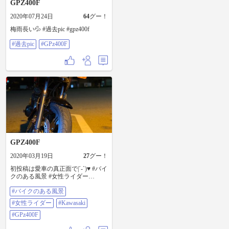
GPZ400F
2020年07月24日
64
グー！
梅雨長い💦 #過去pic #gpz400f
#過去pic
#GPz400F
GPZ400F
2020年03月19日
27
グー！
初投稿は愛車の真正面で|´-`)‪︎‬‪︎♥ #バイ
クのある風景 #女性ライダー
#Kawasaki #GPz400F
#バイクのある風景
#女性ライダー
#Kawasaki
#GPz400F