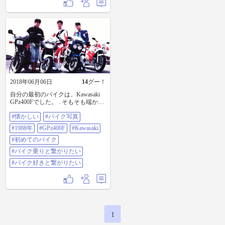
2018年06月06日
14
グー！
自分の最初のバイクは、Kawasaki
GPz400Fでした。 . そもそも端から
1100カタナを乗りたくて中免取っ
#懐かしい
#バイク写真
てすぐに限定解除(死語w)するつも
りだったので中古で選んだバイク
#1988年
#GPz400F
#Kawasaki
も400でなるべくガタイの大きなも
のを選び…それがコレだった。 .
#初めてのバイク
GPz400F。。。今だからこそまた乗
#バイク乗りと繋がりたい
ってみたいバイクかもしれませ
ん。懐かしい… (いちばん左) . つー
#バイク好きと繋がりたい
か、今でこそ鈴菌感染者ですが、
事の始まりは川崎からだったとい
う。川崎→本田→鈴菌→ヤマハ→
鈴菌へと変遷。 . . #懐かしい #バイ
ク写真 #1988年 #GPz400F
#Kawasaki #初めてのバイク #バイク
1
乗りと繋がりたい #バイク好きと繋
がりたい