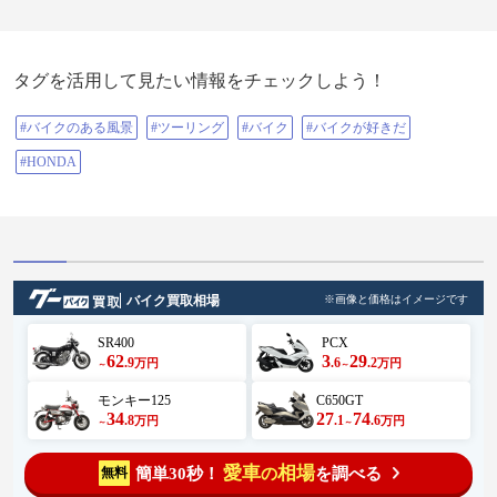
タグを活用して見たい情報をチェックしよう！
#バイクのある風景
#ツーリング
#バイク
#バイクが好きだ
#HONDA
バイク買取相場
※画像と価格はイメージです
SR400
PCX
62
3
29
.9
.6
.2
万円
万円
～
～
モンキー125
C650GT
34
27
74
.8
.1
.6
万円
万円
～
～
愛車
相場
簡単30秒！
を調べる
無料
の