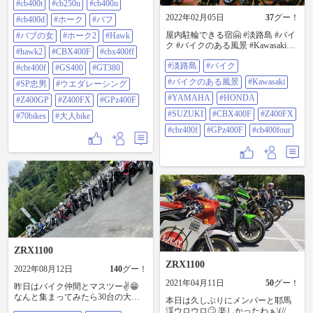
#cb400t
#cb250n
#cb400n
#beetracing #当時物 #旧車 #cb250t
2022年02月05日
37
グー！
#cb400t #cb250n #cb400n #cb400d #ホ
#cb400d
#ホーク
#バフ
ーク #バブ #バブの女 #ホーク2
屋内駐輪できる宿🤗 #淡路島 #バイ
#バブの女
#ホーク2
#Hawk
#hawk #hawk2 #cbx400f #cbx400ff
ク #バイクのある風景 #Kawasaki
#cbr400f #gs400 #gt380 #sp忠男 #ウ
#hawk2
#CBX400F
#cbx400ff
#YAMAHA #HONDA #SUZUKI
エダレーシング #z400gp #z400fx
#淡路島
#バイク
#CBX400F #Z400FX #cbr400f
#cbr400f
#GS400
#GT380
#gpz400f #70bikes #大人bike
#GPz400F #cb400four
#バイクのある風景
#Kawasaki
#SP忠男
#ウエダレーシング
#YAMAHA
#HONDA
#Z400GP
#Z400FX
#GPz400F
#SUZUKI
#CBX400F
#Z400FX
#70bikes
#大人bike
#cbr400f
#GPz400F
#cb400four
ZRX1100
ZRX1100
2022年08月12日
140
グー！
2021年04月11日
50
グー！
昨日はバイク仲間とマスツー✌️😁
なんと集まってみたら30台の大部
本日は久しぶりにメンバーと耶馬
隊😳ワォ 流石にこれだけの隊列だ
渓ウロウロ🙄 楽しかったわぁ\(//