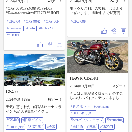
2025年09月23日
49
グー！
2024年09月29日
243
グー！
#GPz400 #GPZ400R #GPz400F
モトクルご利用の皆様、おはよう
#Kawasaki #zx4rr #FTR223 #SHOEI
ございます。 当時中古で18万円で
買ったバイクですが、今だと倍以
#GPz400
#GPZ400R
#GPz400F
#GPz400F
上出しても買えないバイクになり
ました😱 タイヤが細い、車重が重
#Kawasaki
#zx4rr
#FTR223
いというバイクでしたが、 今は逆
#SHOEI
に人気があるみたい………😎 少し
前に乗ってる人を見ました😦 ＃
GPz400F
HAWK CB250T
2024年03月16日
36
グー！
GS400
今日は天気が良く暖かったので久
しぶりにバイクに乗って来ました
2024年09月28日
68
グー！
よ〜^ ^ #春スポット#beetjapan #beet
#春スポット
#beetjapan
キャスト #beetバックステップ
天気に恵まれた白樺湖&ビーナスラ
#beetracing #当時物 #旧車 #cb250t
イン #gs400 #旧車バイク
#BEETキャスト
#cb400t #cb250n #cb400n #cb400d #ホ
#motorcycle #SUZUKI#鈴菌 #z900rs
#GS400
#旧車バイク
ーク #バブ #バブの女 #ホーク2
#beetバックステップ
#beetracing
#cb400n #GPz400F
#hawk #hawk2 #cbx400f #cbx400ff
#motorcycle
#SUZUKI
#鈴菌
#当時物
#旧車
#CB250T
#cbr400f #gs400 #gt380 #sp忠男 #ウ