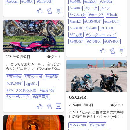
エダレーシング #z400gp #z400fx
#z900rs
#cb400n
#GPz400F
#cb400t
#cb250n
#cb400n
#gpz400f
#cb400d
#ホーク
#バフ
#バブの女
#ホーク2
#Hawk
#hawk2
#CBX400F
#cbx400ff
#cbr400f
#GS400
#GT380
#SP忠男
#ウエダレーシング
#Z400GP
#Z400FX
#GPz400F
2024年02月02日
60
グー！
。 どっちがお好き〜🥳 。 余り分か
らんけど…😅 。 。 #750turbo #750
ターボ #gpz750 #GPz400F #gpz615 #
#750turbo
#750ターボ
#gpz750
バイクのある風景 #空冷4発 #ター
ボバイク #自己満足
#GPz400F
#gpz615
#バイクのある風景
#空冷4発
#ターボバイク
#自己満足
GSX250R
2024年01月03日
58
グー！
2024.1/2 初乗りは佐賀太良の大魚神
社の海中鳥居！ GPzちゃん(一応バ
イク女子)とツーリング。 いろんな
#GSX250R
#GPz400F
出会いがあって面白かったなー。
写真の右側にいらっしゃった御三