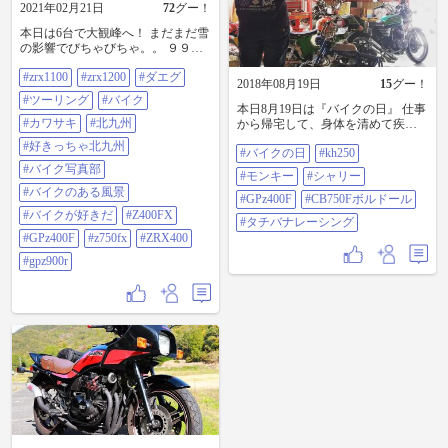
2021年02月21日
72
グー！
本日は6台で大観峰へ！ まだまだ雪
の影響でびちゃびちゃ。。 ９９年
式の私のバイクが1番新しい
#zrx1100
#zrx1200
#ダエグ
と。。。 1台エンジン止まれば、ま
2018年08月19日
15
グー！
た1台エンジン止まるw なんとか帰
#ツーリング
#バイク
宅できました😛 #zrx1100#zrx1200#
本日8月19日は『バイクの日』 仕事
ダエグ#ツーリング#バイク#カワサ
#カワサキ
#北九州
から帰宅して、身体を清めて疾走
キ#北九州#好きっちゃ北九州#バイ
ってきました。 また１年、バイク
#好きっちゃ北九州
ク写真部#バイクのある風景#バイ
#バイクの日
#kh250
で遊べますように…😊 来年のバイ
クが好きだ
#バイク写真部
クの日までに、どんなバイクをGET
#モンキー
#シャリー
#Z400FX#GPZ400F#Z750FX#zrx400
してるかな～😂♪ #バイクの日
#バイクのある風景
#GPZ900R
#KH250 #モンキー #シャリー
#GPz400F
#CB750Fボルドール
#Gpz400F #CB750Fボルドール #タ
#バイクが好きだ
#Z400FX
#タチバナレーシング
チバナレーシング
#GPz400F
#z750fx
#ZRX400
#gpz900r