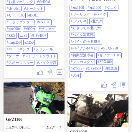
#お盆ツーリング
#cb400sf
と圧巻でした😆 色んなバイクをじ
∇//)\ #zrx1100#zrx1200#ダエグ#ツー
っくり眺められて大満足🤤 #お盆ツ
#zrx1100
#zrx1200
#ダエグ
リング#バイク#カワサキ#北九州#
#cb400sb
#ホーネット
ーリング#CB400SF#CB400SB#ホー
好きっちゃ北九州#バイク写真部#
#ツーリング
#バイク
ネット#リード100#BOLT#ドラッグ
#リード100
#BOLT
バイクのある風景#バイクが好きだ
スター
#GSXR750＃初期型油冷会#ゼファ
#カワサキ
#北九州
#ドラッグスター
#zrx1100
#ZRX1100#GPZ900R#Z900RS#ゼフ
ー1100#フルカスタム
#好きっちゃ北九州
ァー
#gpz900r
#z900rs
#ゼファー
#zrx400#z750fx#gpz400f#耶馬溪#大
x#ZRX#ZRX2#GPz400F#ninja250#Z2
分
#バイク写真部
#ZRX
#zrx2
#GPz400F
50#ロードキング#ソフテイル#ダイ
#バイクのある風景
ナ#ストリートグライド#スポーツ
#ninja250
#Z250
スター#バイク最高
#バイクが好きだ
#GSXR750
#ロードキング
#ソフテイル
#初期型油冷会
#ゼファー1100
#ダイナ
#ストリートグライド
#フルカスタム
#ZRX400
#スポーツスター
#バイク最高
#z750fx
#GPz400F
#耶馬溪
#大分
GPZ1100
2022年01月05日
212
グー！