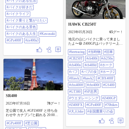
#バイクのある生活
像3枚目) ⁡ 今迄付けて居たLEDバル
#バイクが好きだ
ブとの比較。 左が新しいバルブ
で、右が使用してたバルブ。 (画像
#バイクライフ
4〜5枚目) ⁡ 新しいバルブを付けてみ
#バイク乗りと繋がりたい
ると、多少は目立たなくはなりま
HAWK CB250T
した。(画像6枚目) ⁡ 点灯状態も、静
#バイクのある景色
止画で撮影してみましたが、綺麗
2023年05月26日
65
グー！
に満遍無く光ってます💡(画像7枚
#バイクのある人生
#Kawasaki
目) ⁡ 実際の点滅状態を動画に撮りま
地元の山にバイクに乗って来まし
#GPz400F
#zx400a3
したが、動画だと余り明るさは感
たよ〜😆 Z400GPはバッテリー上が
じませんが、実際に観た眼では結
りで乗れなかった💦 #beetracing #当
構明るいバルブで、今迄付けて居
#beetracing
#当時物
#旧車
時物 #旧車 #cb250t #cb400t #cb250n
たLEDバルブと明るさは差程変わり
#cb400n #cb400d #ホーク #バブ #バ
#CB250T
#cb400t
#cb250n
ませんでした✨ ⁡ LEDバルブって、
ブの女 #ホーク2 #hawk #hawk2
私がKawasaki GPz400F改548に乗っ
#cbx400f #cbx400ff #cbr400f #gs400
#cb400n
#cb400d
#ホーク
てカスタムをして居た30年程昔
#gt380 #sp忠男 #ウエダレーシング
#バフ
#バブの女
#ホーク2
は、丁度ブレーキやウインカー用
#z400gp #z400fx #gpz400f #70bikes #
にカリフラワーみたいな球状ダイ
大人bike #全国鷹乗りの会
#Hawk
#hawk2
#CBX400F
オードのLEDバルブが出始めた時期
2023/05/18
#cbx400ff
#cbr400f
#GS400
で(その当時は未だ板状で明るい
LEDが開発されて無くて、ヘッドラ
#GT380
#SP忠男
イト用なんて製作されて無かった
SR400
#ウエダレーシング
#Z400GP
から、PIAAの2輪用リレー付きハー
ネスを組んで150/100wのハイワッ
2023年07月16日
78
グー！
#Z400FX
#GPz400F
#70bikes
テージハロゲンバルブを付けるの
芝公園で友人 #GPZ400F と待ち合
が精一杯でした💦)、今から観ると
#大人bike
#全国鷹乗りの会
わせ中 カナブン?と戯れる 20:00友
暗くてしょぼく、サイズのデカい
人と合流 ↓ よく見かける 東京駅バ
バルブしか無く、その割に凄く高
#GPz400F
#芝公園
ックにバイクを撮ろうと 20:30頃に
価だったのに、日に日に進化し重
行くも ウェディングの撮影が3組ほ
ねて且つ、安く手に出来る様にな