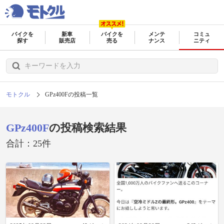
バイクを
新車
バイクを
メンテ
コミュ
探す
販売店
売る
ナンス
ニティ
モトクル
GPz400Fの投稿一覧
GPz400F
の投稿検索結果
合計：25件