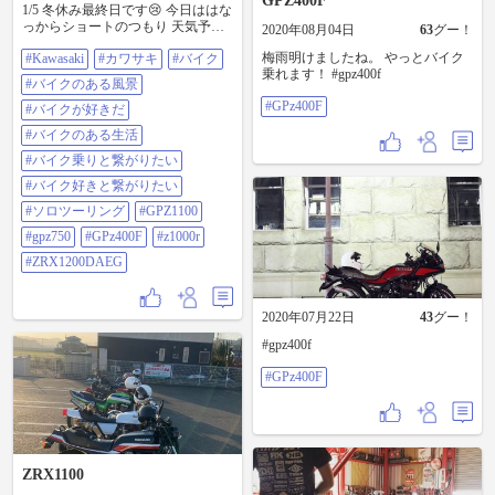
GPZ400F
1/5 冬休み最終日です😢 今日ははな
っからショートのつもり 天気予報
2020年08月04日
63
グー！
で風強しですが強行しました🏍️ ジ
梅雨明けましたね。 やっとバイク
#Kawasaki
#カワサキ
#バイク
タック→半原→宮ヶ瀬→キタック
乗れます！ #gpz400f
最近お気に入りの半原経由からの
#バイクのある風景
宮ヶ瀬 道中オギノパンの前を横切
#GPz400F
るのですが 駐輪場のバイクの多さ
#バイクが好きだ
で宮ヶ瀬の駐車場の 混み具合がわ
#バイクのある生活
かってきたような気がします🤨 今
日はもちのろんガラガラ😏 ってな
#バイク乗りと繋がりたい
わけで宮ヶ瀬もガラガラ😁 宮ヶ瀬
#バイク好きと繋がりたい
では空冷GPzにお乗りの顔見知りさ
んに お声掛け頂き僭越ながらバイ
#ソロツーリング
#GPZ1100
ク並べで📸 前日と違ってご満悦で
#gpz750
#GPz400F
#z1000r
キタックです🏡 #Kawasaki #カワサ
キ #バイク #バイクのある風景 #バ
#ZRX1200DAEG
イクが好きだ #バイクのある生活 #
バイク乗りと繋がりたい #バイク好
きと繋がりたい #ソロツーリング
2020年07月22日
43
グー！
#GPz1100 #GPz750 #GPz400F
#Z1000R #ZRX1200DAEG
#gpz400f
#GPz400F
ZRX1100