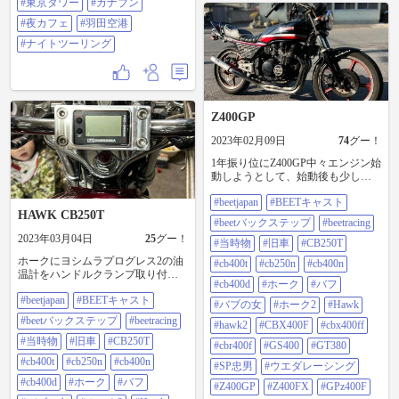
#東京タワー
#カナブン
ど居て断念 （駅のライトアップは
りました。 良い時代になりました
21:00までらしいです） ↓ 駐車スペ
#夜カフェ
#羽田空港
ね〜☝️😽 此れから未だまだ進化し
ースに難ありだけれども また良き
続けるんだろな〜😸 ⁡ 最後の画像は
#ナイトツーリング
店を開拓できました ケーキが美味
今回の話に出した、私が足の障害
しかったです ↓ バイクと飛行機の
が出る迄乗ってた、未だに夢に出
写真を撮ろうと 羽田空港付近に行
て来るKawasaki GPz400F(ZX400A3)
くも 21-6時まで二輪車通行止め?の
改ワイセコ548シリンダー&鍛造ピ
標識と 巡回しているパトカーにビ
ストン·ヨシムラステージ2カム等を
ビリ断念 ↓ 近くのファミマでジャ
Z400GP
組込んで、色々自分の手でマフラ
スミンティーを買い 店の外のベン
ーやパーツを製作して心血を注い
2023年02月09日
74
グー！
チで色々と喋って友人と解散 （イ
でカスタムをしたGPz548Fを載せと
ートインは20:00までのようでし
きます😹 ⁡ ⁡ #スーパーカブ110 #スー
1年振り位にZ400GP中々エンジン始
た） ↓ 一人でこれからどうしたも
パーカブは日本の宝です #スーパー
動しようとして、始動後も少しカ
のかと考え せっかく来たのでター
カブ110ja07 #スーパーカブのある風
プってた挙句走ってもカブり気味
ミナルへと行ってみるも 営業時間
景 #カブ110 #カブ110ja07 #カブ110
#beetjapan
#BEETキャスト
で参りましたぁ😱 マメに乗って上
外で断念 ↓ 帰りは首都高で帰宅
好き #ja07 #ja07丸目カブ #ja07カブ
HAWK CB250T
げないとダメですね😅 また近い内
#beetバックステップ
#beetracing
色々と未完に終わったけれど これ
#ja07が好きだ #ja07丸目カブ110
乗りたいと思います😊 #beetjapan
もまたネタになったので良しと…
2023年03月04日
25
グー！
#ja07丸目110カブ #ja07スーパーカ
#beetキャスト #beetバックステップ
#当時物
#旧車
#CB250T
それなりに充実したナイトツーリ
ブ #バイク好きな人と繋がりたい #
#beetracing #当時物 #旧車 #cb250t
ホークにヨシムラプログレス2の油
ング でした #芝公園 #東京タワー #
#cb400t
#cb250n
#cb400n
バイクのある風景 #バイクのある生
#cb400t #cb250n #cb400n #cb400d #ホ
温計をハンドルクランプ取り付け
カナブン #夜カフェ #羽田空港 #ナ
活 #バイクが好きだ #バイクライフ
ーク #バブ #バブの女 #ホーク2
#cb400d
#ホーク
#バフ
るキットを頂いたので取り付けて
イトツーリング
#バイク乗りと繋がりたい #バイク
#hawk #hawk2 #cbx400f #cbx400ff
#beetjapan
#BEETキャスト
見ました！ #beetjapan #beetキャスト
#バブの女
#ホーク2
#Hawk
のある景色 #バイクのある人生
#cbr400f #gs400 #gt380 #sp忠男 #ウ
#beetバックステップ #beetracing #当
#kawasaki #gpz400f #zx400a3
#beetバックステップ
#beetracing
エダレーシング #z400gp #z400fx
#hawk2
#CBX400F
#cbx400ff
時物 #旧車 #cb250t #cb400t #cb250n
#gpz400f #70bikes #大人bike
#cb400n #cb400d #ホーク #バブ #バ
#当時物
#旧車
#CB250T
#cbr400f
#GS400
#GT380
ブの女 #ホーク2 #hawk #hawk2
#cb400t
#cb250n
#cb400n
#SP忠男
#ウエダレーシング
#cbx400f #cbx400ff #cbr400f #gs400
#gt380 #sp忠男 #ウエダレーシング
#cb400d
#ホーク
#バフ
#Z400GP
#Z400FX
#GPz400F
#z400gp #z400fx #gpz400f