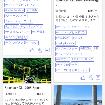
Sportster XL1200X Forty-Eigh
tokushima.com/stock ◆グーバイク中
ました いつもお世話になっている
古車情報
t
#ハーレーダビッドソン
ショップさんに 自分的にめちゃく
https://www.goobike.com/shop/client_8
ちゃカッコいいダイナがありまし
#harleydavidson
#xl1200x
06月07日
119
グー！
300277/zaiko.html ◆【各SNSフォロ
て それと同じ仕様に😁 ただハンド
ーよろしくお願いします】 ↓
#スポーツスター
お疲れさまです😃 今日は 夕方から
ル以外のパーツは 以前使っていた
(Instagram)
雨予報だったので ギリギリまで悩
パーツの使い回しですけどね😅
#フォーティーエイト
instagram.com/hd_tokushima
んだのですが ✨決行✨ @47015 さん
www やっぱりスポーツスターでは
(YouTube) youtube.com/@hdtokushima
#カスタム
#カスタムバイク
#ハーレー
#ダビッドソン
と いつものメンバーで 茨城県の つ
残念ながら同じパーツを使っても
(TikTok) tiktok.com/@hdtokushima
くばみらい市にある
あのカッコよさにはなりませんね
#カスタムハーレー
#自己満足
#ハーレーダビッドソン
(Blog) ameblo.jp/hd-tokushima (X)
cafe_burger_montanaさんで やばいバ
😅www #ハーレー #ダビッドソン #
x.com/hdtokushima (Facebook)
#バイクが好きだ
ーガー🍔食べて来ました ボリュー
#VICTORY
#スズキ
ハーレーダビッドソン
facebook.com/hdtokushima (HD徳島
ム満点で ジューシー 凄く美味しか
#harleydavidson #xl1200x #スポーツ
#バイク好きと繋がりたい
Web) harleydavidson-tokushima.com
#harleydavidson
ったです😋 いつもなら この後どこ
スター #48 #フォーティーエイト #
(threads) threads.net/@hd_tokushima ◆
かのカフェに寄って スイーツ食べ
#スポーツスター
#xl1200x
#48
カスタム #カスタムバイク #カスタ
🉐【40万円/30万円/10万円相当分購
るんですけど 雨に降られるのが嫌
ムハーレー #自己満足 #バイクが好
入サポート】※6/30まで 期間中に新
#フォーティーエイト
で バーガー🍔をサクッと食べて サ
きだ #バイク好きと繋がりたい
車成約＆納車で、24モデル➡️40万、
クッと帰って来ました って言って
#マスツー
#マスツーリング
25モデル➡️30万、Xモデル➡️10万相
も サクッと食べれる大きさのバー
当分の車両購入サポートかパーツ
#バイクが好きだ
ガー🍔ではなかったんですけど
やウェアをプレゼント🎁 ※HD徳島
ね〜🤣🤣🤣 追伸 1枚目の写真 中指
#バイク好きと繋がりたい
ではさらに追加でプレゼントあり
立てている訳ではありませんよ😅w
🎁 ◆【最大10万円免許取得サポー
#ハーレー #ダビッドソン #ハーレ
ト！】※12/末まで ◆🉐【アウトレ
ーダビッドソン #VICTORY #スズキ
ットセール】ウェアとパーツ50〜
#harleydavidson #スポーツスター
70%OFFあり！ 🚨 【🛠️車検/点検/修
#xl1200x #48 #フォーティーエイト
Sportster XL1200S Sport
理/カスタムなど🛠️】 安全安心のた
#マスツー #マスツーリング #バイ
めに分解整備も行える認証工場の
06月09日
166
グー！
クが好きだ #バイク好きと繋がりた
正規ディーラーの当店へご用命く
い
ださい。 ◆🆕【突撃Tシャツ】販売
2ヶ月振りの金さんライド✨ 秩父か
中！3,300円税込！
ら土坂峠ぬけて下久保ダムまで🏍️