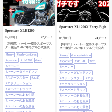
Sportster XL1200X Forty-Eigh
Sportster XLH1200
t
05月09日
22
グー！
05月08日
24
グー！
【特報!!】ハーレー空冷スポーツス
【特報!!】 ハーレー空冷スポーツス
ター復活!! 2027年モデル公式発表
ター復活!! 2027年モデル公式発表
ここにきてまさかの時代を逆行す
あの廃盤になった空冷スポーツス
#harey
#harleydavidson
る空冷スポーツスターが再登場!!私
#harey
#harleydavidson
ターが時代を逆行し再登場!!最新情
は歓迎しますがハーレー社はなり
報を詳しく解説!! YouTubeチャンネ
#sportster
#xlh1200
#evo
#sportster
#xlh1200
#evo
ふり構わずの大ピンチなのでしょ
ル:Coke Rider MotoFilm #Harey
うか。 最新情報を詳しく動画で解
#ハーレー
#HarleyDavidson #sportster #xlh1200
#ハーレー
説してます!! YouTubeチャンネ
#EVO #ハーレー #ハーレーダビッ
#ハーレーダビッドソン
#ハーレーダビッドソン
ル:Coke Rider MotoFilm #Harey
ドソン #スポーツスター #エボ #エ
#HarleyDavidson #sportster #xlh1200
#スポーツスター
#エボ
ボリューション #スーパートラップ
#スポーツスター
#エボ
#EVO #ハーレー #ハーレーダビッ
#ハーレーのある生活 #ハーレーの
#エボリューション
#エボリューション
ドソン #スポーツスター #エボ #エ
ある風景 #ハーレーのある景色 #ハ
ボリューション #スーパートラップ
#スーパートラップ
ーレーのある暮らし #ハーレー乗り
#スーパートラップ
#ハーレーのある生活 #ハーレーの
と繋がりたい #バイクがある生活 #
#ハーレーのある生活
#ハーレーのある生活
ある風景 #ハーレーのある景色 #ハ
バイクのある生活 #バイクがある風
ーレーのある暮らし #ハーレー乗り
#ハーレーのある風景
景 #バイクのある風景 #バイクのあ
#ハーレーのある風景
と繋がりたい #バイクがある生活 #
る景色 #バイクが好き #バイクが好
#ハーレーのある景色
#ハーレーのある景色
バイクのある生活 #バイクがある風
きだ #バイク乗りと繋がりたい #バ
景 #バイクのある風景 #バイクのあ
イク好きな人と繋がりたい #バイク