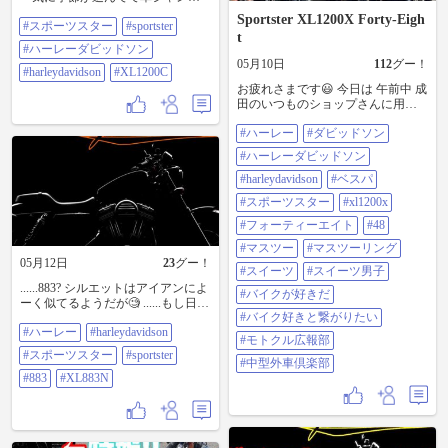
と暑かった。 #スポーツスター
Sportster XL1200X Forty-Eigh
#スポーツスター
#sportster
#sportster #ハーレーダビッドソン
t
#harleydavidson #xl1200c
#ハーレーダビッドソン
05月10日
112
グー！
#harleydavidson
#XL1200C
お疲れさまです😃 今日は 午前中 成
田のいつものショップさんに用足
ししに行き 午後から@47015さんと
#ハーレー
#ダビッドソン
@27898さんのツーリングに合流し
て 茨城県のダイナーさんでお茶し
#ハーレーダビッドソン
て来ました😋 ダイナーのお父さん
とお母さん 元気そうで良かった☺️
#harleydavidson
#ベスパ
💕 短い時間でしたけど またまた楽
#スポーツスター
#xl1200x
しい時間を過ごすことが出来まし
た ありがとうございました😊👍✨ #
#フォーティーエイト
#48
ハーレー #ダビッドソン #ハーレー
#マスツー
#マスツーリング
ダビッドソン #harleydavidson #ベス
05月12日
23
グー！
パ #スポーツスター #xl1200x #フォ
#スイーツ
#スイーツ男子
ーティーエイト #48 #マスツー #マ
......883? シルエットはアイアンによ
#バイクが好きだ
スツーリング #スイーツ #スイーツ
ーく似てるようだが🧐 ......もし日本
男子 #バイクが好きだ #バイク好き
#バイク好きと繋がりたい
に入るなら争奪戦になるのかしら
と繋がりたい #モトクル広報部 #中
#ハーレー
#harleydavidson
ね😑 #ハーレー #harleydavidson #ス
#モトクル広報部
型外車倶楽部
ポーツスター #sportster #883
#スポーツスター
#sportster
#XL883N
#中型外車倶楽部
#883
#XL883N