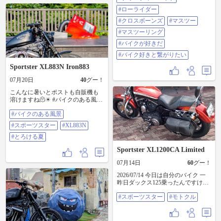
ハーレー #ダビッドソン #ハーレー
ズ #マスツー #マスツーリング #バ
#ローライダー
ダビッドソン #harleydavidson #スポ
イクが好きだ #バイク好きと繋がり
ーツスター #xl1200x #フォーティー
たい
#クロスボーンズ
#マスツー
エイト #カスタム #カスタムバイク
#マスツーリング
#カスタムハーレー #バイクが好き
だ #バイク好きと繋がりたい #自己
#バイクが好きだ
満足
#バイク好きと繋がりたい
Sportster XL883N Iron883
07月20日
40
グー！
こんなに暑いとポストも自販機も
溶けますね🫠☀ #バイクのある風景
#スポーツスター #XL883N #とろけ
#バイクのある風景
る夏
#スポーツスター
#XL883N
#とろける夏
Sportster XL1200CA Limited
07月14日
60
グー！
2026/07/14 今日は自分のバイク 一
昨日ダックス125乗ったんですけど
自分のバイクの方が全然足付きが
#スポーツスター
#モトクル
良い・・・ お店でエンジンオイ
ル、フィルター プライマリーオイ
ル交換 ワイヤーの張りと空気圧を
見てもらって 帰り道ご機嫌でした