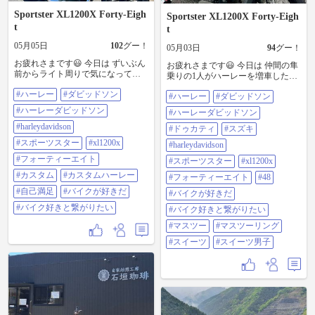
Sportster XL1200X Forty-Eigh
Sportster XL1200X Forty-Eigh
t
t
05月05日
102
グー！
05月03日
94
グー！
お疲れさまです😃 今日は ずいぶん
お疲れさまです😃 今日は 仲間の隼
前からライト周りで気になってた
乗りの1人がハーレーを増車したの
ところがあったので それを手直し
で お披露目ツーリング😁👍✨ 先ず
#ハーレー
#ダビッドソン
してから1人でぷらっと走って来ま
#ハーレー
#ダビッドソン
は 茨城県のNON HAMBURGER
した😊 そう言えば 学生の頃は平気
CAFE でボリューム満点のハンバー
#ハーレーダビッドソン
#ハーレーダビッドソン
だったんですけど 大人になってい
ガー🍔 ここで@47015さん合流😆
つの頃からか 1人で飲食店に入れな
#harleydavidson
からの 帰り際にお約束 カフェでス
#ドゥカティ
#スズキ
くなってしまって なので1人の時は
イーツ😋 パンケーキとコーヒー☕️
#スポーツスター
#xl1200x
#harleydavidson
ほぼコンビニで☕️飲みながら🚬して
を 美味しくいただいて 今日もワイ
終わり😌 自分以外にもこんな方い
#フォーティーエイト
ワイガヤガヤ楽しく過ごせました
#スポーツスター
#xl1200x
ますかね…😅w #ハーレー #ダビッ
😊 #ハーレー #ダビッドソン #ハー
#カスタム
#カスタムハーレー
#フォーティーエイト
#48
ドソン #ハーレーダビッドソン
レーダビッドソン #ドゥカティ #ス
#harleydavidson #スポーツスター
#自己満足
#バイクが好きだ
ズキ #harleydavidson #スポーツスタ
#バイクが好きだ
#xl1200x #フォーティーエイト #48
ー #xl1200x #フォーティーエイト
#バイク好きと繋がりたい
#バイク好きと繋がりたい
#カスタム #カスタムハーレー #自
#48 #バイクが好きだ #バイク好き
己満足 #バイクが好きだ #バイク好
と繋がりたい #マスツー #マスツー
#マスツー
#マスツーリング
きと繋がりたい
リング #スイーツ #スイーツ男子
#スイーツ
#スイーツ男子