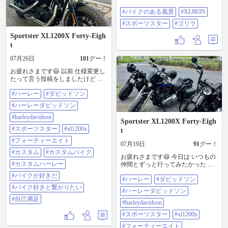
イクのある風景 #XL883N #スポー
#バイクのある風景
#XL883N
ツスター #ゴリラ
#スポーツスター
#ゴリラ
Sportster XL1200X Forty-Eigh
t
07月26日
101
グー！
お疲れさまです😃 以前 仕様変更し
たって言う投稿をしましたけど そ
の時から 気になってたことがあり
#ハーレー
#ダビッドソン
まして…デザインは 凄く気に入っ
ているのですが この仕様にこの四
#ハーレーダビッドソン
角いミラーが 自分的にどうも違
う…🤔 ってことで 見つけたのがこ
#harleydavidson
Sportster XL1200X Forty-Eigh
のミラー Cult Werk製で 四角いミラ
#スポーツスター
#xl1200x
t
ーの楕円形版みたいな感じ☝️で 購
入したまでは良かったんですけど
#フォーティーエイト
07月19日
91
グー！
届いたミラーを見てびっくり😱‼️ ミ
#カスタム
#カスタムバイク
ラーの足が思ってた以上にゴツい
お疲れさまです😃 今日は いつもの
取り敢えず 付けてはみたけど やっ
#カスタムハーレー
仲間とずっと行ってみたかった 茨
ぱりなんか違う…😮‍💨 で 色々考えて
城県日立市にある泉神社に行き そ
#バイクが好きだ
もしかしたら 四角いミラーの足と
#ハーレー
#ダビッドソン
のあと 同じ茨城県内の ひたちなか
付け替えれるのでは⁉️って思ってや
#バイク好きと繋がりたい
市にあるpaiashoreさんで 美味しい
#ハーレーダビッドソン
ってみたら 大正解 いい感じになり
ロコモコ食べて来ました😋 #ハーレ
#自己満足
ました😆ﾖｶｯﾀｰ 写真だと違いがわか
ー #ダビッドソン #ハーレーダビッ
#harleydavidson
らないかもしれませんが 4枚目と5
ドソン #harleydavidson #スポーツス
#スポーツスター
#xl1200x
枚目の写真の アクセルワイヤーの
ター #xl1200x #48 #フォーティーエ
開き具合でわかるかもですね😅w #
イト #ローライダー #クロスボーン
#フォーティーエイト