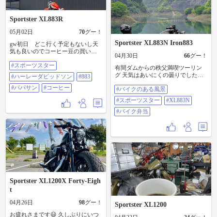
Sportster XL883R
05月02日
70
グー！
Sportster XL883N Iron883
gw初日 どこ行く予定もないし天
気も良いのでコーヒー豆の買い出
04月30日
66
グー！
しに、日差しはあるけど風が冷た
#スポーツスター
くこの時期は着る物に困りまし
有間ダムからの秩父満喫ツーリン
た。まだ中綿入りのがいいのかな
グ 天気はあいにくの曇りでしたが
#ハーレーダビッドソン
#883
ー #スポーツスター #ハーレーダ
楽しめました😁 バイク弁当美味し
ビッドソン #883 #パパサン #コーヒ
#パパサン
#コーヒー
#バイクのある風景
かったです。 サンダンススポスタ
ー
タンクにしました何に使おうか
#スポーツスター
#XL883N
な〜 #バイクのある風景 #スポーツ
#バイク弁当
スター #XL883N #バイク弁当
Sportster XL1200X Forty-Eigh
t
04月26日
98
グー！
Sportster XL1200
お疲れさまです😃 久しぶりにいつ