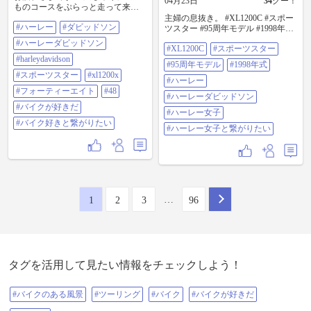
04月23日
34
グー！
ものコースをぷらっと走って来た
んですけど 天気が良かったので ロ
主婦の息抜き。 #XL1200C #スポー
#ハーレー
#ダビッドソン
ンTにTシャツで出たら 寒かった〜
ツスター #95周年モデル #1998年式
🥶 挙げ句の果てに こうざきで温か
#ハーレー #ハーレーダビッドソン
#ハーレーダビッドソン
いコーヒー飲もうと思ったら 工事
#XL1200C
#スポーツスター
#ハーレー女子 #ハーレー女子と繋
は だいぶ進んで 駐車場とバイク置
#harleydavidson
がりたい
#95周年モデル
#1998年式
き場が綺麗になってだけど 自販機
#スポーツスター
#xl1200x
にHOTは無いし コンビニもやって
#ハーレー
なかった⤵️ 最初から 素直に家に戻
#フォーティーエイト
#48
#ハーレーダビッドソン
って 1枚羽織って来れば良かったで
#バイクが好きだ
す…😮‍💨 #ハーレー #ダビッドソン #
#ハーレー女子
ハーレーダビッドソン
#バイク好きと繋がりたい
#ハーレー女子と繋がりたい
#harleydavidson #スポーツスター
#xl1200x #フォーティーエイト #48
#バイクが好きだ #バイク好きと繋
がりたい
…
1
2
3
96
タグを活用して見たい情報をチェックしよう！
#バイクのある風景
#ツーリング
#バイク
#バイクが好きだ