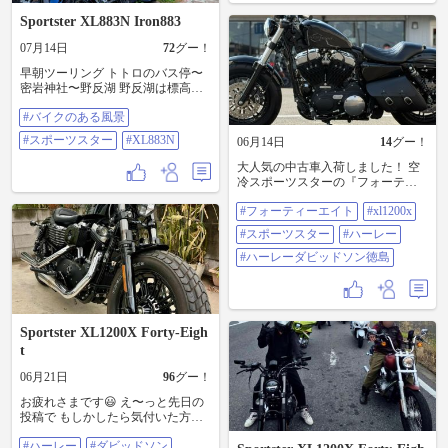
改めてスポーツスターって乗りや
Sportster XL883N Iron883
すい良いバイクで 些か部品やオイ
ル関係、タイヤ代など少し国産よ
07月14日
72
グー！
り高いのかもしれませんが・・・
乗って楽しい持ってて幸せって 贅
早朝ツーリング トトロのバス停〜
沢な自己満だなと改めて思いまし
密岩神社〜野反湖 野反湖は標高高
た（笑） いよいよ暑い日が続きま
いせいもあり涼しい超えて 寒いく
#バイクのある風景
す 皆様も楽しいバイクライフを お
らいでした。 #バイクのある風景 #
気を付けてm(_ _)m ＃スポーツスタ
スポーツスター #XL883N
#スポーツスター
#XL883N
06月14日
14
グー！
ー ＃モトクル
大人気の中古車入荷しました！ 空
冷スポーツスターの『フォーティ
ーエイト（XL1200X）』です！ 凄
#フォーティーエイト
#xl1200x
い人気でなかなか入荷もしないフ
ォーティーエイト久々の入荷で
#スポーツスター
#ハーレー
す！ 程よくカスタムもされ、とて
もいい感じ。 ずっと待ってた方今
#ハーレーダビッドソン徳島
がチャンスですよー。 ◆フォーテ
ィーエイト（XL1200X） ◆2021年
モデル ◆走行距離：5,319km ◆車両
本体価格：2,120,000円 ◉XL1200X
Sportster XL1200X Forty-Eigh
の詳細は↓
https://www.goobike.com/spread/83002
t
77B30260614001/index.html #フォー
06月21日
96
グー！
ティーエイト #XL1200X #スポーツ
スター #ハーレー #ハーレーダビッ
お疲れさまです😃 え〜っと先日の
ドソン徳島 📲📲📲📲📲📲📲📲📲📲
投稿で もしかしたら気付いた方も
📲📲 ◆新車＆中古車在庫情報
いたかもしれませんが 少し前に ハ
https://harleydavidson-
#ハーレー
#ダビッドソン
ンドル メーター周り ライト交換し