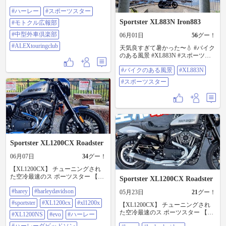
途中で発見した黄色と赤の吊り橋
#ハーレー
#スポーツスター
で記念撮影してきました😅 土坂峠
は低・中速コーナーが連続してい
Sportster XL883N Iron883
#モトクル広報部
てコンパクトな金さんにはピッタ
リのワインディングです☝️ 雨上が
#中型外車倶楽部
06月01日
56
グー！
りで濡れている箇所もありました
#ALEXtouringclub
天気良すぎて暑かった〜💧 #バイク
が久々に楽しめました🥰 ところで
のある風景 #XL883N #スポーツス
コンパクトといえば先日そこそこ
ター
バイクを知ってる人から「バイク
#バイクのある風景
#XL883N
何乗ってるんすか？」って聞かれ
たので「ハーレーのスポーツスタ
#スポーツスター
ー」って答えました。 「ハーレー
ってデカいですよね？」と返され
たので「いやいやスポスタは小さ
いよ」と。 そしたら「スポスタっ
て883ってやつですか？」と。 「い
や俺のは1200だよ」って言ったら
「何言ってんすか‼️デケーじゃねえ
っすか‼️」と🤣 ハーレーにあまり詳
Sportster XL1200CX Roadster
しくない人にとってはコンパクト
な金さんもデケーバイクの括りな
06月07日
34
グー！
んだって改めて思いました😅ｼｬﾀｲﾉ
【XL1200CX】 チューニングされ
ｵｵｷｻｼﾞｬﾅｲﾉﾈ💦 まぁ確かに国産だと
た空冷最速のス ポーツスター 【車
1200って言ったら相当デカいです
Sportster XL1200CX Roadster
体紹介】 XL1200Xフォーティー エ
もんね🥹 ま、スポスタあるあるっ
#harey
#harleydavidson
イトと真逆の存在!! 【ハーレー】
05月23日
21
グー！
て事で😎 #ハーレー #スポーツスタ
2in1マフラーの実力 YouTubeチャン
ー #モトクル広報部 #中型外車倶楽
#sportster
#XL1200cx
#xl1200x
【XL1200CX】 チューニングされ
ネル:Coke Rider【SR | ショベル |
部 #ALEXtouringclub
た空冷最速のス ポーツスター 【車
EVO】 #Harey #HarleyDavidson
#XL1200NS
#evo
#ハーレー
体紹介】 XL1200Xフォーティー エ
#sportster #XL1200CX #XL1200X