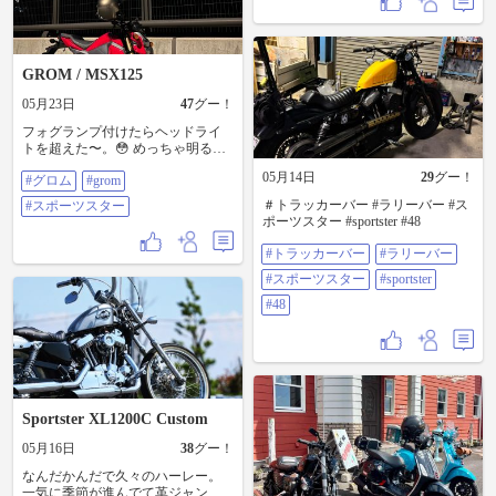
わり仕上げた後の輝きはうっとり
しますね〜😻 近年のハーレーはブ
ラックアウトが多いけど、やっぱ
旧いモデルにはブラック＆クロー
GROM / MSX125
ムが似合います👍 タンクの黒も漆
黒って感じでハーレーの塗装の深
05月23日
47
グー！
みにはワックスかけるたびに感心
します😻 だけど敢えてピカピカに
フォグランプ付けたらヘッドライ
しないパーツも😎 このミラーは
トを超えた〜。😳 めっちゃ明るい
元々ショベルに付いていた物を譲
っ。👍 #グロム #grom #スポーツス
ってもらったのでそれなりにヤレ
05月14日
29
グー！
#グロム
#grom
ター バイク仲間がハーレー乗り始
てますが、そこがまたいい雰囲気
めました。 やべぇ。ちょーカッコ
＃トラッカーバー #ラリーバー #ス
#スポーツスター
なのよ😍 どんなにお金をかけても
イイ。👀✨ 納車ナイツーでオケ。
ポーツスター #sportster #48
時間の経過だけはカスタムできま
👍
せんからね😎 因みに銀さんはチャ
#トラッカーバー
#ラリーバー
ッチャと終わっちゃいました🤣ﾒｯｷ
ﾊﾟｰﾂﾅｲﾉﾃﾞ 写真ではわかりづらいけ
#スポーツスター
#sportster
ど銀さんのダイナミックオレンジ
#48
はグラデーションが凄く綺麗なん
ですよ☝️ 70万切る価格なのにオプ
ションじゃなくこの色が選べるな
んてすごいと思いました😉 という
訳でキュウリ🥒の盛りが終わった
らまたツーリングお願いします🙇 #
ハーレー #スポーツスター #X350 #
Sportster XL1200C Custom
中型外車倶楽部 #ALEXtouringclub
05月16日
38
グー！
なんだかんだで久々のハーレー。
一気に季節が進んでて革ジャンだ