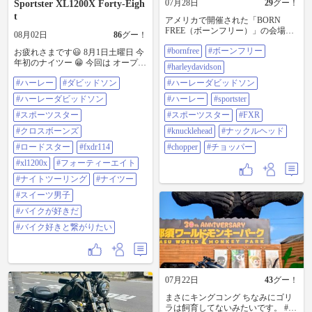
07月28日
29
グー！
Sportster XL1200X Forty-Eigh
t
アメリカで開催された「BORN
FREE（ボーンフリー）」の会場内
08月02日
86
グー！
に展示されていた、カスタムハー
#bornfree
#ボーンフリー
レーを動画にまとめました。 今回
お疲れさまです😃 8月1日土曜日 今
紹介するのは、スポーツスター、
年初のナイツー 😁 今回は オープン
#harleydavidson
FXR、ナックルヘッドをベースに
当初から 行ってみたいと思ってい
#ハーレー
#ダビッドソン
した車両です。 本場アメリカらし
#ハーレーダビッドソン
たんですけど なかなか行けなかっ
い大胆なスタイルから、細部まで
た コナズ珈琲行って来ました😊 メ
#ハーレーダビッドソン
#ハーレー
#sportster
作り込まれた個性的なカスタムま
インは 大盛りライスのロコモコで
で、見応えのあるハーレーが勢ぞ
そのあとデザートの クリームたっ
#スポーツスター
#スポーツスター
#FXR
ろい。エンジン、タンク、ハンド
ぷりのイチゴとバナナのパンケー
#クロスボーンズ
#knucklehead
#ナックルヘッド
ル、マフラー、ペイント、足まわ
キ クリームあまりにも多すぎて残
りなど、それぞれの車両の違いに
しました😅w メンバーは いつもの
#ロードスター
#fxdr114
#chopper
#チョッパー
も注目してお楽しみください。 ハ
仲間と スペシャルゲスト@134204
#xl1200x
#フォーティーエイト
ーレーや旧車、チョッパー、アメ
さんでした〜😁 ハコベさん 急な誘
リカンカスタムが好きな方は、ぜ
いに 参加していただき ありがとう
#ナイトツーリング
#ナイツー
ひ最後までご覧ください！ 気に入
ございました🙇‍♂️ #ハーレー #ダビッ
#スイーツ男子
った車両がありましたら、ぜひコ
ドソン #ハーレーダビッドソン #ス
メント欄で教えてください。チャ
ポーツスター #クロスボーンズ #ロ
#バイクが好きだ
ンネル登録・高評価もよろしくお
ードスター #fxdr114 #xl1200x #フォ
#バイク好きと繋がりたい
願いします！ 本場アメリカのカス
ーティーエイト #ナイトツーリング
タムハーレーを一挙紹介
#ナイツー #スイーツ男子 #バイク
https://youtu.be/Yvv9GvIkEHQ
が好きだ #バイク好きと繋がりたい
#BORNFREE #ボーンフリー
#HarleyDavidson #ハーレーダビッド
07月22日
43
グー！
ソン #ハーレー #sportster #スポーツ
スター #fxr #knucklehead #ナックル
まさにキングコング ちなみにゴリ
ヘッド #chopper #チョッパー
ラは飼育してないみたいです。 #バ