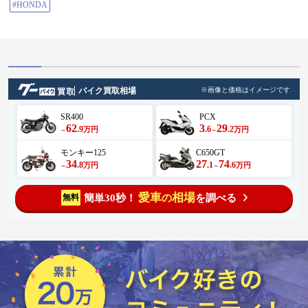
#HONDA
バイク買取相場
※画像と価格はイメージです
SR400
PCX
62
3
29
.9
.6
.2
万円
万円
～
～
モンキー125
C650GT
34
27
74
.8
.1
.6
万円
万円
～
～
愛車
相場
簡単30秒！
を調べる
無料
の