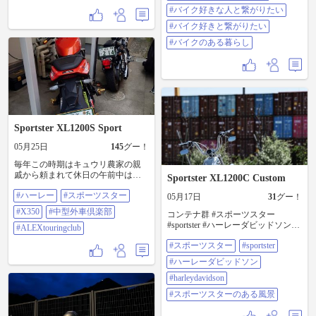
#バイク好きな人と繋がりたい
#バイク好きと繋がりたい
#バイクのある暮らし
Sportster XL1200S Sport
05月25日
145
グー！
毎年この時期はキュウリ農家の親
戚から頼まれて休日の午前中は収
Sportster XL1200C Custom
穫のお手伝いに行ってます✨ なの
#ハーレー
#スポーツスター
でキュウリ🥒の盛りが過ぎるまで
05月17日
31
グー！
おバイクできません😭 仕方ないの
#X350
#中型外車倶楽部
コンテナ群 #スポーツスター
で午後から金さん銀さんのお手入
#sportster #ハーレーダビッドソン
れだけしました✨ ところで金さん
#ALEXtouringclub
#harleydavidson #スポーツスターの
は暫く乗らないとお漏らしするん
#スポーツスター
#sportster
ある風景
です😓 走ってる時は全然漏れない
んですけどね🤔 まぁ半年で600km
#ハーレーダビッドソン
位しか乗らないのでオイルが減る
#harleydavidson
前に交換しちゃうからいいけど🤣
金さんのお手入れはメッチャ面倒
#スポーツスターのある風景
くさくて、特にメッキ部分のお手
入れは時間がかかります😭 その代