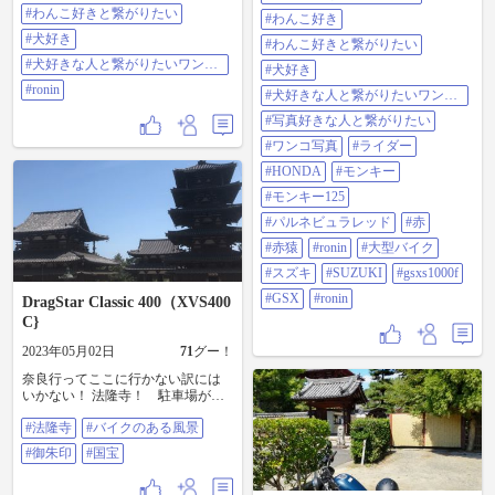
犬好きな人と繋がりたいワンコ好
#わんこ好きと繋がりたい
#わんこ好き
きな人と繋がりたい#写真好きな人
#犬好き
と繋がりたい#ワンコ写真 #ライダ
#わんこ好きと繋がりたい
ー#HONDA#モンキー#モンキー
#犬好きな人と繋がりたいワンコ
#犬好き
125#パルネビュラレッド#赤#赤猿
好きな人と繋がりたい
#ronin
#ronin #大型バイク#スズキ
#犬好きな人と繋がりたいワンコ
#SUZUKI#GSXS1000F#GSX#ronin
好きな人と繋がりたい
#写真好きな人と繋がりたい
#ワンコ写真
#ライダー
#HONDA
#モンキー
#モンキー125
#パルネビュラレッド
#赤
#赤猿
#ronin
#大型バイク
#スズキ
#SUZUKI
#gsxs1000f
#GSX
#ronin
DragStar Classic 400（XVS400
C}
2023年05月02日
71
グー！
奈良行ってここに行かない訳には
いかない！ 法隆寺！ 駐車場がな
くて困ってたら お土産物屋さん
#法隆寺
#バイクのある風景
で特別に駐輪許可してくれて無料
で停めさせてもらえました やはり
#御朱印
#国宝
国宝だらけでもう言葉がないです #
法隆寺 #バイクのある風景 #御朱印