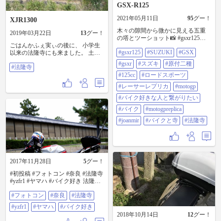
GSX-R125
2021年05月11日
95
グー！
XJR1300
木々の隙間から微かに見える五重
2019年03月22日
13
グー！
の塔とツーショット📸 #gsxr125
ごはんかふぇ実ぃの後に、 小学生
#suzuki #gsx #gsxr #スズキ #原付二
#gsxr125
#SUZUKI
#GSX
以来の法隆寺にも来ました。 土産
種 #125cc #ロードスポーツ #レーサ
物屋のおばさんが店の駐車場に停
ーレプリカ #motogp #バイク好きな
#gsxr
#スズキ
#原付二種
#法隆寺
め。と言ってくれて、 無料で駐車
人と繋がりたい #バイク
させて頂きました。 優しさにあり
#motogpreplica #joanmir #バイクと寺
#125cc
#ロードスポーツ
がたかったです。 #法隆寺
#法隆寺
#レーサーレプリカ
#motogp
#バイク好きな人と繋がりたい
#バイク
#motogpreplica
#joanmir
#バイクと寺
#法隆寺
2017年11月28日
5
グー！
#初投稿 #フォトコン #奈良 #法隆寺
#yzfr1 #ヤマハ #バイク好き 法隆寺
はかなり気に入りの場所。何故か
#フォトコン
#奈良
#法隆寺
不思議な力が有って、毎回お願い
したこと叶います。 21世紀のバイ
#yzfr1
#ヤマハ
#バイク好き
クと千年前のお寺と合わせた不思
2018年10月14日
12
グー！
議な空気感です。