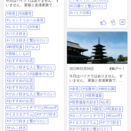
今日はバイクではありません。 す
いません。 家族と友達家族で、GW
#125乗りと繋がりたい
を楽しんでます。 奈良・法隆寺の
#バイク日和
#奈良
#法隆寺
シャンドゥルール 奈良。 テラス席
はワンコもOK🙆‍♀️ 角煮セットやパス
#シャンドゥルール奈良
タ、ピザセット。 少々高いが、パ
ンやご飯はおかわりし放題だし、
#レストラン
#洋食
飲み物もつく。 しかもどれも美味
#パスタ好き
しい。 アヒージョ、めっちゃ美味
かった。 #奈良#法隆寺#シャンドゥ
#パスタ好きと繋がりたい
ルール奈良#レストラン#洋食#パス
#料理写真
#グルメ
タ好き#パスタ好きと繋がりたい#
料理写真#グルメ#美味しいもの#お
#美味しいもの
すすめのお店#グルメ好きな人と繋
#おすすめのお店
がりたい#奈良グルメ#法隆寺グル
メ#おすすめのお店#おすすめのお
#グルメ好きな人と繋がりたい
2023年05月04日
436
グー！
店#グルメ好きな人と繋がりたい#
#奈良グルメ
#法隆寺グルメ
おすすめのお店#ロングコートチワ
今日はバイクではありません。 す
ワ#igersjp#イヌスタグラム#チワワ
いません。 家族と友達家族で、GW
#おすすめのお店
好き#チワワ好きと繋がりたい#わ
を楽しんでます。 家族みんなで奈
#おすすめのお店
んこ好き#わんこ好きと繋がりたい
#奈良
#法隆寺
#神社仏閣
良・法隆寺へ。 法隆寺、35年ぶり
#犬好き#犬好きな人と繋がりたい
にてきました。 世界遺産！ めっち
#グルメ好きな人と繋がりたい
#パワス
#世界遺産
ワンコ好きな人と繋がりたい#ronin
ゃいいねー。 凄い良かった。 感動
#おすすめのお店
してしまった。 #奈良#法隆寺#神社
#世界遺産大好き
#お寺
仏閣#パワス#世界遺産#世界遺産大
#ロングコートチワワ
#IGersJP
#お寺大好き
#国宝
#写真好き
好き#お寺#お寺大好き#国宝#写真
#イヌスタグラム
#チワワ好き
好き#ロングコートチワワ#igersjp#
#ロングコートチワワ
#IGersJP
イヌスタグラム#チワワ好き#チワ
#チワワ好きと繋がりたい
#イヌスタグラム
#チワワ好き
ワ好きと繋がりたい#わんこ好き#
#わんこ好き
わんこ好きと繋がりたい#犬好き#
#チワワ好きと繋がりたい