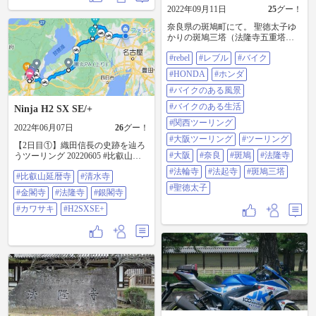
#国宝
2022年09月11日
25
グー！
奈良県の斑鳩町にて。 聖徳太子ゆ
かりの斑鳩三塔（法隆寺五重塔／
法輪寺三重塔／法起寺三重塔）の
#rebel
#レブル
#バイク
全てをrebelとともに写真に収めまし
た。 どの塔も一部分しか写ってい
#HONDA
#ホンダ
ませんが。法隆寺の五重塔は分か
らんか。 #rebel #レブル#バイク
#バイクのある風景
#honda#ホンダ#バイクのある風景#
#バイクのある生活
Ninja H2 SX SE/+
バイクのある生活#関西ツーリング
#大阪ツーリング#ツーリング#大阪
#関西ツーリング
2022年06月07日
26
グー！
#奈良#斑鳩#法隆寺#法輪寺#法起寺
#大阪ツーリング
#ツーリング
#斑鳩三塔#聖徳太子
【2日目①】織田信長の史跡を辿ろ
#大阪
#奈良
#斑鳩
#法隆寺
うツーリング 20220605 #比叡山延
暦寺 番外編 #清水寺 #金閣寺 #法隆
#法輪寺
#法起寺
#斑鳩三塔
#比叡山延暦寺
#清水寺
寺 #銀閣寺 #カワサキ #h2sxse+
#聖徳太子
#金閣寺
#法隆寺
#銀閣寺
#カワサキ
#H2SXSE+