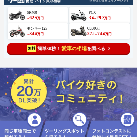
バイク買取相場
※画像と価格はイメージです
SR400
PCX
62
3
29
.9
.6
.2
万円
万円
～
～
モンキー125
C650GT
34
27
74
.8
.1
.6
万円
万円
～
～
愛車
相場
簡単30秒！
を調べる
無料
の