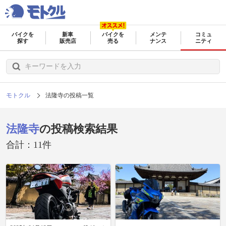
バイクを
新車
バイクを
メンテ
コミュ
探す
販売店
売る
ナンス
ニティ
モトクル
法隆寺の投稿一覧
法隆寺
の投稿検索結果
合計：11件