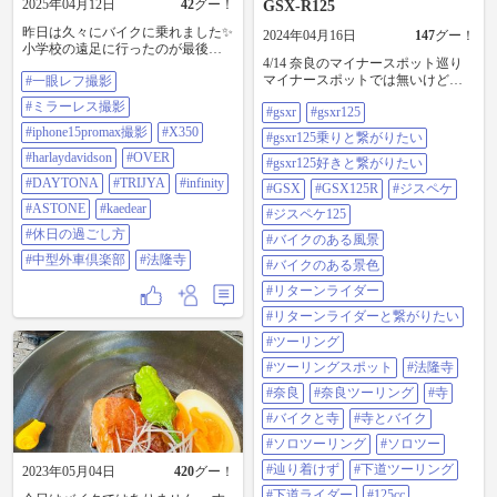
2025年04月12日
42
グー！
GSX-R125
昨日は久々にバイクに乗れました✨
2024年04月16日
147
グー！
小学校の遠足に行ったのが最後の
4/14 奈良のマイナースポット巡り
法隆寺に行ってみました #一眼レフ
マイナースポットでは無いけど来
#一眼レフ撮影
撮影#ミラーレス撮影
た事無かった 法隆寺。 よく、多分
#iphone15promax撮影
#ミラーレス撮影
#gsxr
#gsxr125
裏かな？ 畑か田んぼぐらいから遠
#x350#harlaydavidson #over#daytona
目に三重塔や五重塔を バックにバ
#trijya #infinity #astone#kaedear #休日
#iphone15promax撮影
#X350
#gsxr125乗りと繋がりたい
イクで写真撮られてる方居るので
の過ごし方#中型外車倶楽部 #法隆
#harlaydavidson
#OVER
そこで撮りたかったけど、 周り走
#gsxr125好きと繋がりたい
寺
ったけど道分からん💦 結局諦めて
#DAYTONA
#TRIJYA
#infinity
#GSX
#GSX125R
#ジスペケ
正面でだけ撮りました😭 #gsxr
#ASTONE
#kaedear
#gsxr125 #gsxr125乗りと繋がりたい
#ジスペケ125
#gsxr125好きと繋がりたい #GSX
#休日の過ごし方
#バイクのある風景
#GSX125R #ジスペケ #ジスペケ125
#中型外車倶楽部
#法隆寺
#バイクのある風景 #バイクのある
#バイクのある景色
景色 #リターンライダー #リターン
#リターンライダー
ライダーと繋がりたい #ツーリング
#ツーリングスポット #法隆寺 #奈
#リターンライダーと繋がりたい
良 #奈良ツーリング #寺 #バイクと
#ツーリング
寺 #寺とバイク #ソロツーリング #
ソロツー #辿り着けず #下道ツーリ
#ツーリングスポット
#法隆寺
ング #下道ライダー #125cc #125乗
#奈良
#奈良ツーリング
#寺
りと繋がりたい#バイク日和
#バイクと寺
#寺とバイク
#ソロツーリング
#ソロツー
#辿り着けず
#下道ツーリング
2023年05月04日
420
グー！
#下道ライダー
#125cc