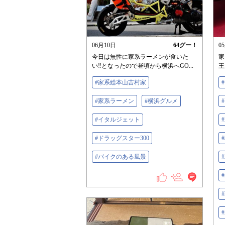
06月10日
64
グー！
0
今日は無性に家系ラーメンが食いた
家
い‼️となったので昼頃から横浜へGO...
王
#家系総本山吉村家
#家系ラーメン
#横浜グルメ
#イタルジェット
#ドラッグスター300
#バイクのある風景
#