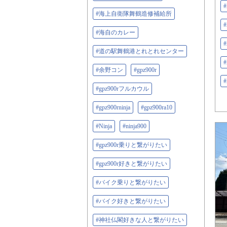
#海上自衛隊舞鶴造修補給所
#海自のカレー
#道の駅舞鶴港とれとれセンター
#余野コン
#gpz900r
#gpz900rフルカウル
#gpz900rninja
#gpz900ra10
#Ninja
#ninja900
#gpz900r乗りと繋がりたい
#gpz900r好きと繋がりたい
#バイク乗りと繋がりたい
#バイク好きと繋がりたい
#神社仏閣好きな人と繋がりたい