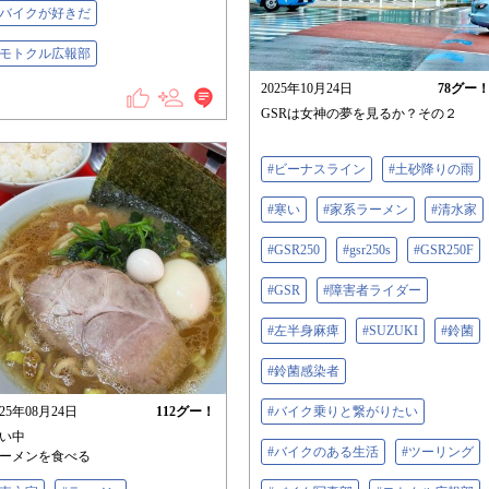
#バイクが好きだ
#モトクル広報部
2025年10月24日
78
グー
GSRは女神の夢を見るか？その２
#ビーナスライン
#土砂降りの雨
#寒い
#家系ラーメン
#清水家
#GSR250
#gsr250s
#GSR250F
#GSR
#障害者ライダー
#左半身麻痺
#SUZUKI
#鈴菌
#鈴菌感染者
025年08月24日
112
グー！
#バイク乗りと繋がりたい
い中
#バイクのある生活
#ツーリング
ーメンを食べる