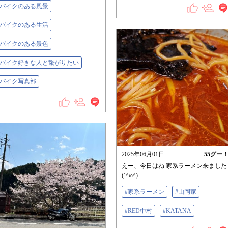
#バイクのある風景
#バイクのある生活
#バイクのある景色
#バイク好きな人と繋がりたい
#バイク写真部
2025年06月01日
55
グー
えー、今日はね 家系ラーメン来ました
(´^ω^)
#家系ラーメン
#山岡家
#RED中村
#KATANA