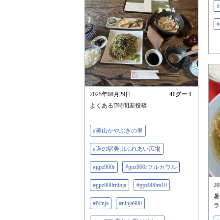
2025年08月29日
41
グー！
よくある⁉︎時間差投稿
#美山かやぶきの里
#道の駅美山ふれあい広場
#gpz900r
#gpz900rフルカウル
#gpz900rninja
#gpz900ra10
2
暑
#Ninja
#ninja900
ラ