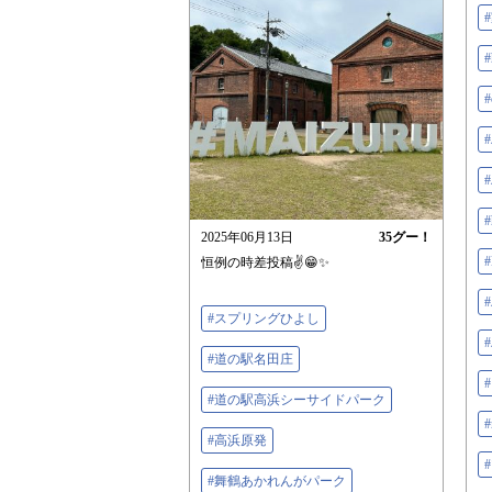
#
#
2025年06月13日
35
グー！
恒例の時差投稿✌️😁✨
#スプリングひよし
#道の駅名田庄
#道の駅高浜シーサイドパーク
#
#高浜原発
#舞鶴あかれんがパーク