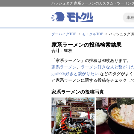
ハッシュタグ 家系ラーメンのカスタム・ツーリング
グーバイクTOP
モトクルTOP
ハッシュタグ 家
家系ラーメンの投稿検索結果
合計：90枚
「家系ラーメン」の投稿は90枚あります。
家系ラーメン
、
ラーメン好きな人と繋がり
gpz900r好きと繋がりたい
などのタグがよく
ど家系ラーメンに関する投稿をチェックし
家系ラーメンの投稿写真