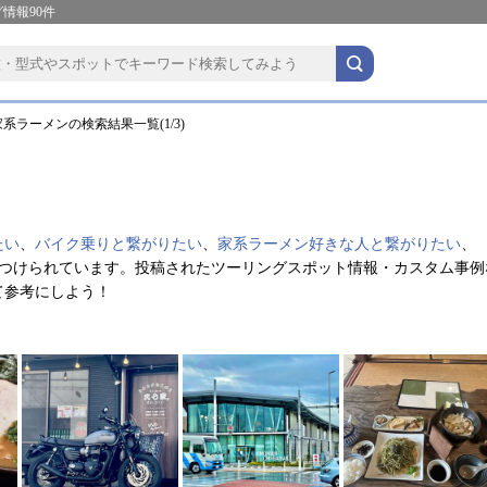
情報90件
系ラーメンの検索結果一覧(1/3)
たい
、
バイク乗りと繋がりたい
、
家系ラーメン好きな人と繋がりたい
、
つけられています。投稿されたツーリングスポット情報・カスタム事例
て参考にしよう！