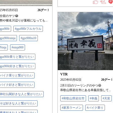
025年05月05日
26
グー！
分前のヤツ😂
勢や猪名川辺りが葉桜になっても...
gpz900r
#gpz900rフルカウル
gpz900rninja
#gpz900ra10
Ninja
#ninja900
#gpz900r乗りと繋がりたい
#gpz900r好きと繋がりたい
VTR
#バイク乗りと繋がりたい
2025年03月02日
20
グー
#バイク好きと繋がりたい
2月11日のツーリングのやつ😄
和歌山県岩出市にある幸義目指して...
#神社仏閣好きな人と繋がりたい
#和歌山県岩出市
#幸義
#天富
#そば好きな人と繋がりたい
#家系ラーメン
#バイク乗り
#蕎麦好きな人と繋がりたい