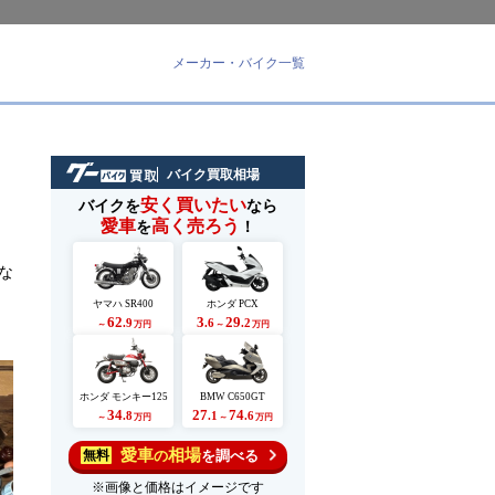
メーカー・バイク一覧
バイク買取相場
安く買いたい
バイクを
なら
愛車
高く売ろう
を
！
な
ヤマハ SR400
ホンダ PCX
62
3
29
.9
.6
.2
～
万円
～
万円
ホンダ モンキー125
BMW C650GT
34
27
74
.8
.1
.6
～
万円
～
万円
愛車
相場
の
を調べる
無料
※画像と価格はイメージです