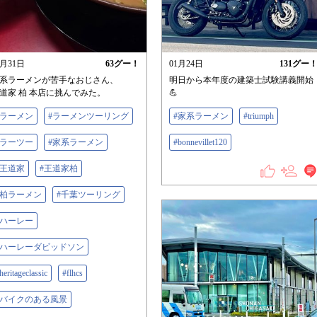
5月31日
63
グー！
01月24日
131
グー
系ラーメンが苦手なおじさん、
明日から本年度の建築士試験講義開始
道家 柏 本店に挑んでみた。
💪
#ラーメン
#ラーメンツーリング
#家系ラーメン
#triumph
#ラーツー
#家系ラーメン
#bonnevillet120
#王道家
#王道家柏
#柏ラーメン
#千葉ツーリング
#ハーレー
#ハーレーダビッドソン
heritageclassic
#flhcs
#バイクのある風景