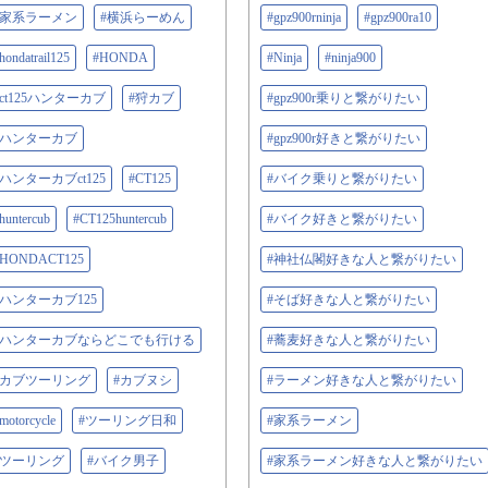
#家系ラーメン
#横浜らーめん
#gpz900rninja
#gpz900ra10
hondatrail125
#HONDA
#Ninja
#ninja900
#ct125ハンターカブ
#狩カブ
#gpz900r乗りと繋がりたい
#ハンターカブ
#gpz900r好きと繋がりたい
#ハンターカブct125
#CT125
#バイク乗りと繋がりたい
huntercub
#CT125huntercub
#バイク好きと繋がりたい
#HONDACT125
#神社仏閣好きな人と繋がりたい
#ハンターカブ125
#そば好きな人と繋がりたい
#ハンターカブならどこでも行ける
#蕎麦好きな人と繋がりたい
#カブツーリング
#カブヌシ
#ラーメン好きな人と繋がりたい
motorcycle
#ツーリング日和
#家系ラーメン
#ツーリング
#バイク男子
#家系ラーメン好きな人と繋がりたい