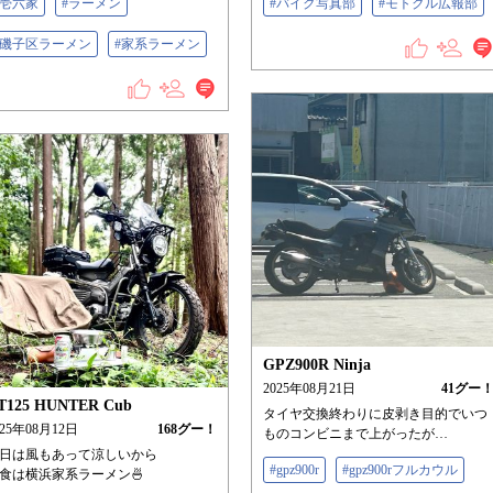
#壱六家
#ラーメン
#バイク写真部
#モトクル広報部
#磯子区ラーメン
#家系ラーメン
GPZ900R Ninja
2025年08月21日
41
グー
T125 HUNTER Cub
タイヤ交換終わりに皮剥き目的でいつ
025年08月12日
168
グー！
ものコンビニまで上がったが…
日は風もあって涼しいから
#gpz900r
#gpz900rフルカウル
食は横浜家系ラーメン🍜