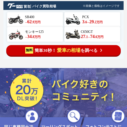
バイク買取相場
※画像と価格はイメージです
SR400
PCX
62
3
29
.9
.6
.2
万円
万円
～
～
モンキー125
C650GT
34
27
74
.8
.1
.6
万円
万円
～
～
愛車
相場
簡単30秒！
を調べる
無料
の