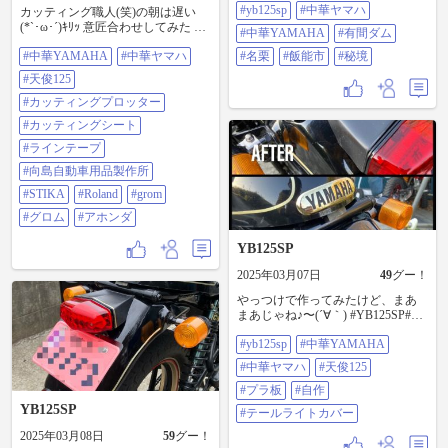
#yb125sp
#中華ヤマハ
飯能市#秘境
カッティング職人(笑)の朝は遅い
(*`･ω･´)ｷﾘｯ 意匠合わせしてみた 違
#中華YAMAHA
#有間ダム
いが〜() どちらの原ニがお好みです
#中華YAMAHA
#中華ヤマハ
#名栗
#飯能市
#秘境
か？(´∀｀)ｱﾊﾊﾊﾊ #中華YAMAHA#
中華ヤマハ#天俊125#カッティング
#天俊125
プロッター#カッティングシート#
ラインテープ#向島自動車用品製作
#カッティングプロッター
所#STIKA#Roland #GROM#グロム#
#カッティングシート
あホンダ
#ラインテープ
#向島自動車用品製作所
#STIKA
#Roland
#grom
#グロム
#アホンダ
YB125SP
2025年03月07日
49
グー！
やっつけで作ってみたけど、まあ
まあじゃね♪〜(´∀｀) #YB125SP#中
華YAMAHA#中華ヤマハ#天俊125#
#yb125sp
#中華YAMAHA
プラ板#自作#テールライトカバー
#中華ヤマハ
#天俊125
#プラ板
#自作
YB125SP
#テールライトカバー
2025年03月08日
59
グー！