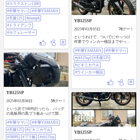
トン1200#中華ヤマハ#中華
#スラクストン1200
YAMAHA#天俊125 #triumph#トライ
アンフ#カフェレーサー
#中華ヤマハ
#中華YAMAHA
#天俊125
#triumph
YB125SP
#トライアンフ
2025年03月05日
70
グー！
#カフェレーサー
というわけで、ついでにやっつけ
作業でウィンカー移設までやって
みた(*`･ω･´)ｷﾘｯ あとは隙間処理を
#中華YAMAHA
#中華ヤマハ
適当にどうにか(´∀｀)100ｷﾝﾃﾞ #中華
YAMAHA#中華ヤマハ#YB125SP#
#yb125sp
#天俊125
天俊125#ビキニカウル#ウィンカー
移設
#ビキニカウル
#ウインカー移設
YB125SP
2025年03月06日
59
グー！
という訳で100均行ったら、バッグ
の底板用の黒プラ板みっけて隙間
の小細工おしまい ついでにメータ
#中華ヤマハ
#中華YAMAHA
ーも、20mm程度下にオフセットし
たからなんとなくええんじゃね
#天俊125
#ビキニカウル
www #中華ヤマハ#中華YAMAHA#
YB125SP
天俊125#ビキニカウル#100均#プラ
#100均
#プラ板
#yb125sp