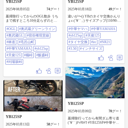
YB125SP
YB125SP
2025年08月05日
74
グー！
2025年03月18日
49
グー！
墓掃除行ってからのOGL散歩 うち
違いが〜() YBのタイヤ交換かんり
まで残すところ10分足らずのとこ
ょε-(´∀｀; ) サイズアップ(110/90-16)
ろでまさかの倒木… 毛呂の役場に
から純正サイズ(3.50-16)IRC NR21
#OGL
#奥武蔵グリーンライン
#中華ヤマハ
#中華YAMAHA
速攻で通報‼しますた︎(-△-;)】ｸﾛｳﾒﾉｾ
まあ迫力求めるバイクじゃないし
ｲﾃﾞｽ #OGL#奥武蔵グリーンライン#
ね〜(*´ω`*) #中華ヤマハ#中華
#奥武蔵GL
#宿谷権現堂線
#yb125sp
#天俊125
奥武蔵GL#宿谷権現堂線#林道#毛呂
YAMAHA#YB125SP#天俊125#タイ
山町#中華YAMAHA#YB125SP#天
#林道
#毛呂山町
ヤ交換#IRC#NR21#3.50#インチサイ
#タイヤ交換
#irc
#NR21
俊125#檥峠#飯盛峠#刈場坂峠
ズ
#中華YAMAHA
#yb125sp
#3.50
#インチサイズ
#天俊125
#檥峠
#飯盛峠
#刈場坂峠
YB125SP
2025年03月09日
70
グー！
YB125SP
墓掃除行ってから有間ダム寄り道
(´∀｀)ｱｯﾀｶｲﾜ #YB125SP#中華ヤマ
2025年03月13日
58
グー！
ハ#中華YAMAHA#有間ダム#名栗#