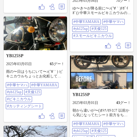
2025年03月04日
71
グー！
板#YB125SP
ゆ〜き〜が降る前に〜♪(´∀｀)ﾁｶﾞｲ
ｶﾞ() 中華スモールビキニカウルの仮
付けしてみた(・∀・)ｻﾐｲﾜ もちっと
#中華YAMAHA
#中華ヤマハ
ライト位置下げたいなぁ… #中華
YAMAHA#中華ヤマハ#YB125SP#
#yb125sp
#天俊125
天俊125#スモールビキニカウル
#スモールビキニカウル
YB125SP
2025年03月05日
65
グー！
雨の〜日はうちにいて〜♪(´∀｀) ビ
キニカウルちょっとお化粧してみ
たぽ つうか自宅警備員(仮)だしねぇ
#中華ヤマハ
#中華YAMAHA
www #中華ヤマハ#中華
YAMAHA#YB125SP#天俊125#ビキ
#yb125sp
#天俊125
ニカウル#カッティングシート
YB125SP
#ビキニカウル
2025年03月01日
43
グー！
#カッティングシート
朝から違いが〜()ｵﾄﾅﾉｵﾄｺﾆ‼︎ 以前か
ら気になってたシート前方をちと
調整ε-(´∀｀; )ｳｰﾝ!ﾏﾝﾀﾞﾑ #中華
#中華YAMAHA
#中華ヤマハ
YAMAHA#中華ヤマハ#YB125SP#
天俊125#シート加工#タッカー#サ
#yb125sp
#天俊125
ンダー#シート切り詰め