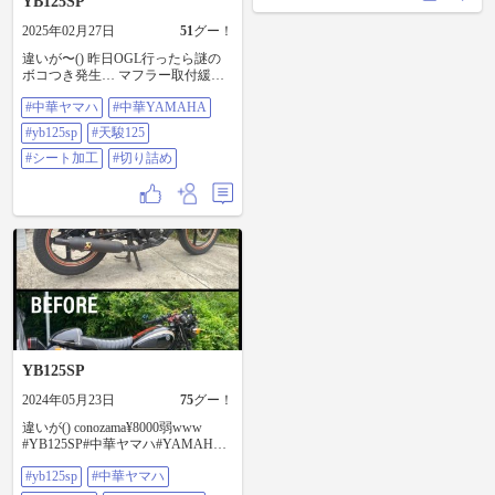
YB125SP
2025年02月27日
51
グー！
違いが〜() 昨日OGL行ったら謎の
ボコつき発生… マフラー取付緩み
あったんでソレかな？おもたんけ
#中華ヤマハ
#中華YAMAHA
ど、各所緩み確認したり、キャブ
バラしたりしたけど相変わらず不
#yb125sp
#天駿125
規則にボコつき発生… 結局イグニ
ッションコイル入力端子のユルユ
#シート加工
#切り詰め
ルが原因だったとさ(・∀・)ｱﾚﾚ #中
華ヤマハ#中華
YAMAHA#YB125SP#天駿125#シー
ト加工#切り詰め
YB125SP
2024年05月23日
75
グー！
違いが() conozama¥8000弱www
#YB125SP#中華ヤマハ#YAMAHA#
中華YAMAHA#リヤサス#油漏れ#
#yb125sp
#中華ヤマハ
リヤサス交換#conozama#天俊125