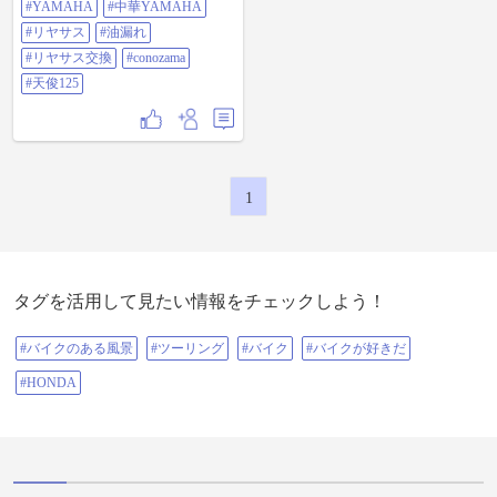
#YAMAHA
#中華YAMAHA
#リヤサス
#油漏れ
#リヤサス交換
#conozama
#天俊125
1
タグを活用して見たい情報をチェックしよう！
#バイクのある風景
#ツーリング
#バイク
#バイクが好きだ
#HONDA