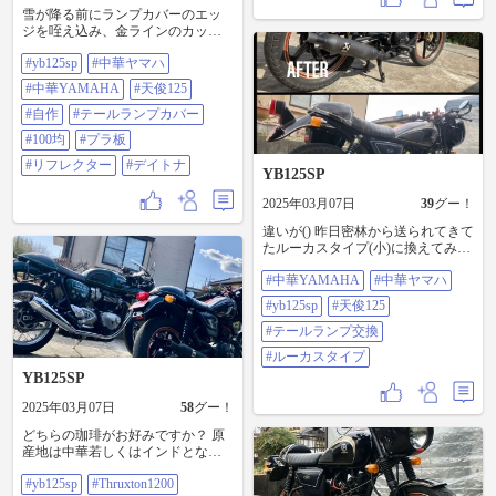
雪が降る前にランプカバーのエッ
ジを咥え込み、金ラインのカッテ
ィングで意匠あわせて今日はおし
#yb125sp
#中華ヤマハ
まいε-(´∀｀; )ﾌｳ あ!リフレクターも
デイトナ製に交換しといたじゃね
#中華YAMAHA
#天俊125
(*`･ω･´)ｷﾘｯ YB弄るの暫くええわ
www #YB125SP#中華ヤマハ#中華
#自作
#テールランプカバー
YAMAHA#天俊125#自作#テールラ
#100均
#プラ板
ンプカバー#100均#プラ板#リフレ
クター#デイトナ
#リフレクター
#デイトナ
YB125SP
2025年03月07日
39
グー！
違いが() 昨日密林から送られてきて
たルーカスタイプ(小)に換えてみた
(*`･ω･´)ｷﾘｯ さてと、もう少し弄る
#中華YAMAHA
#中華ヤマハ
か… #中華YAMAHA#中華ヤマハ
#YB125SP#天俊125#テールランプ
#yb125sp
#天俊125
交換#ルーカスタイプ
#テールランプ交換
#ルーカスタイプ
YB125SP
2025年03月07日
58
グー！
どちらの珈琲がお好みですか？ 原
産地は中華若しくはインドとなり
ますが…(´∀｀)ｱﾊﾊﾊﾊ
#yb125sp
#Thruxton1200
#YB125SP#Thruxton1200#スラクス