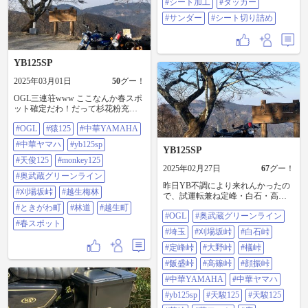
#シート加工
#タッカー
#サンダー
#シート切り詰め
YB125SP
2025年03月01日
50
グー！
OGL三連荘www ここなんか春スポ
ット確定だわ！だって杉花粉充満
しとるがな･:*+.\(( °ω° ))/.:+ｳｪｰｲ‼︎ 梅
#OGL
#猿125
#中華YAMAHA
は梅でも梅林ではありませんぞ＾
＾ #OGL#猿125#中華YAMAHA#中
#中華ヤマハ
#yb125sp
華ヤマハ#YB125SP#天俊
YB125SP
125#Monkey125#奥武蔵グリーンラ
#天俊125
#monkey125
2025年02月27日
67
グー！
イン#刈場坂峠#越生梅林#ときがわ
#奥武蔵グリーンライン
町#林道#越生町#春スポット
昨日YB不調により来れんかったの
#刈場坂峠
#越生梅林
で、試運転兼ね定峰・白石・高
篠・大野・刈場坂・檥・飯盛・顔
#ときがわ町
#林道
#越生町
#OGL
#奥武蔵グリーンライン
振峠〜鎌北湖のOGL散歩で峠三昧(*
#春スポット
´Д｀*)ｻﾐｲﾜ… で春スポット? ここな
#埼玉
#刈場坂峠
#白石峠
んか確定だわ！だって杉花粉充満
しとるがな･:*+.\(( °ω° ))/.:+ｳｪｰｲ‼︎
#定峰峠
#大野峠
#檥峠
#OGL#奥武蔵グリーンライン#埼玉
#飯盛峠
#高篠峠
#顔振峠
#刈場坂峠#白石峠#定峰峠#大野峠#
檥峠#飯盛峠#高篠峠#顔振峠#中華
#中華YAMAHA
#中華ヤマハ
YAMAHA#中華ヤマハ#YB125SP#
#yb125sp
#天駿125
#天駿125
天駿125#天駿125#苔絵#苔アート#