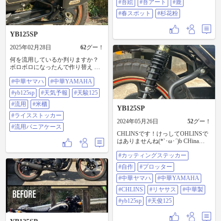
鹿#春スポット#杉花粉
#苔絵
#苔アート
#鹿
#春スポット
#杉花粉
YB125SP
2025年02月28日
62
グー！
何を流用しているか判りますか？
ボロボロになったんで作り替え 以
前Z1000SXにつけてたのが物置に転
#中華ヤマハ
#中華YAMAHA
がってたんで、化粧直ししてから
取付ってねε-(´∀｀; ) 「ライススト
#yb125sp
#天気予報
#天駿125
ッカー」ではなく「ナイスストッ
カー」です！(*`･ω･´)ｷﾘｯ 米5kgは運
#流用
#米櫃
YB125SP
べるやもしれぬwww #中華ヤマハ#
#ライスストッカー
中華YAMAHA#YB125SP#天気予報
2024年05月26日
52
グー！
#天駿125#流用#米櫃#ライスストッ
#流用パニアケース
カー#流用パニアケース
CHLINSです！けっしてOHLINSで
はありませんね(*`･ω･´)b CHina
copied suspension LINk System の略
#カッティングステッカー
ということで(´∀｀)ｱﾊﾊﾊﾊ #カッティ
ングステッカー#自作#プロッター#
#自作
#プロッター
中華ヤマハ#中華
YAMAHA#CHLINS#リヤサス#中華
#中華ヤマハ
#中華YAMAHA
製#YB125SP#天俊125
#CHLINS
#リヤサス
#中華製
#yb125sp
#天俊125