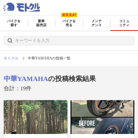
バイクを
新車
バイクを
メンテ
コミュ
探す
販売店
売る
ナンス
ニティ
モトクル
中華YAMAHAの投稿一覧
中華YAMAHA
の投稿検索結果
合計：19件