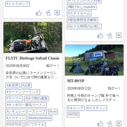
#バイクシーズン到来
#シェラカップ
#ニンジャ1000 #mt09 #シンプソン
#駆け出しyoutuber
#simpson #バイク好きな人と繋がり
たい #バイク最高かよ #ダイソー #
#ステイホーム
シーズニング #メスティン #スキレ
#緊急事態宣言解除
ット #キャンプ道具 #バイクシーズ
ン到来 #駆け出しyoutuber #ステイ
#おうち時間のお供に
ホーム #緊急事態宣言解除 #おうち
時間のお供に
FLSTC Heritage Softail Classic
2020年08月08日
42
グー！
奈良県の山奥にラーメンツーリン
グ🍜 ついでにゆで卵の薫製も🥚 #
MT-09/SP
奈良県 #山奥 #ラーメンツーリング
#奈良県
#山奥
#ラーツー #ゆで卵の薫製 #サッポ
2020年08月12日
55
グー！
ロ一番塩ラーメン #レギュレーター
#ラーメンツーリング
ストーブ #SOTO #メスティン
昨晩と今朝のキャンプ飯 外で食べ
#HARLEYDAVIDSON #SOFTAIL #
#ラーツー
#ゆで卵の薫製
ると格別だなぁ しかしメスティン
ソフテイル #HeritageClassic #FLSTC
は良く出来てる #キャンプ #メステ
#サッポロ一番塩ラーメン
#evolution #エボリューション #鐡馬
#キャンプ
#メスティン
ィン #MT09
#三拍子 #ツーリング #ソロツーリ
#レギュレーターストーブ
#soto
#MT09
ング
#メスティン
#harleydavidson
#SOFTAIL
#ソフテイル