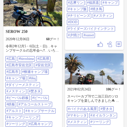
で使うなら、このDAISOとメステ
びアルストに燃料を入れ、ご飯の
想最高気温も高め😊☀️ さて、聖地
#志摩リン
#福原遥
#キャンプ
ィン大を中網も一緒にスタッキン
水気を飛ばすが如く全開で火にか
巡礼は何処を目指そう🤔
グ出来んか❓ とゆー事で、メスティ
けます🔥 救済完了。ちゃんとご飯
#キャンプ飯
#焼き鳥
#vstrom250 #vストローム250 #渚園
ン大の中網をひっくり返して、
になりました🍚👏 このアルスト、
キャンプ場 #渚園 #浜松 #静岡 #ゆ
#チリビーンズ
#メスティン
DAISOの蓋を取ってコレもひっく
買うた日が良くて『ラッキーアイ
るキャン #ゆるキャン聖地 #聖地巡
り返して入れてみる。そして
テムになる』と、占いに書かれて
#DOD
礼 #志摩リン #福原遥 #キャンプ #
DAISOの蓋を被せてメスティン大
ました。さすがぢゃ⛩ コンパクト
キャンプ飯 #焼き鳥 #チリビーンズ
#ライダーズバイクインテント
の蓋を閉めてみる。 DAISOのハン
やし、バッグの中のスペースも取
SEROW 250
#メスティン #dod #ライダーズバイ
ドルの分がビミョーに浮くのが残
りません。アルコールも安価。 今
#夕焼け
#sunset
クインテント #夕焼け #sunset
念やけど、コレは許せる範囲。 中
回は燃料用アルコールやったけ
2020年12月06日
60
グー！
網要らん❗️ ちゅうなら、フツーにス
ど、消毒用アルコールでも逝けま
令和2年12月5・6日(土・日). . キャ
ッポリ入るんですけどね。 付属の
すよ。火力は落ちるそうですが😅
ンプサークルの忘年会へ‼️. . いろい
スタッフバッグに入れて、バッチ
そしていなばのカレーはんまかっ
ろあって今年初の⛺️テント泊でし
リやないですか。コレで唐揚げ丼
たです🍛😋👍 #カブ主 #自宅野外メ
#広島
#hiroshima
#広島県
た👍. . 🤗とても楽しかったでごじ
も出来る😆👌 但し、DAISOの中に
シ #メスティン #DAISO #トランギ
ゃ〜る‼️. . . #広島 #Hiroshima #広島
ポケットストーブは入りません。
ア #アルコールストーブ
#広島市安佐北区
#安佐北区
県 #広島市安佐北区 #安佐北区 #広
熱源は別収納になりますね🙄 それ
島市 #柳瀬キャンプ場 #キャンプ場
#広島市
#柳瀬キャンプ場
でもメスティンに合う熱源は、ポ
#BBQ #ダイソーメスティン #メス
ケットストーブやアルストなど。
#キャンプ場
#bbq
ティン #焚き火 #ビーパル鉄板 #ビ
かなりコンパクトになりますよ。 #
ーパル #鉄板 #アルコールストーブ
#ダイソーメスティン
緊急事態宣言中😩 #キャンプ道具 #
#アルスト #キャンプサークル #キ
2021年02月24日
106
グー！
コッヘル #メスティン #スタッキン
#メスティン
#焚き火
ャンプツーリング #ツーリング #広
グ術 #コンパクト収納
スーパーカブ70で二泊三日のソロ
島キャンプ #山葉発動機 #ヤマハ発
#ビーパル鉄板
#ビーパル
キャンプを楽しんできました⛺️ 鳥
動機 #バイク #yamaha #ヤマハ
#鉄板
#アルコールストーブ
の声や波の音 ご飯が炊けた音や焚
#serow250 #セロー250 #serow #セロ
#バイクのある風景
#焚き火
き火の音 コーヒーが出来た音…☕️
ー
#アルスト
#キャンプサークル
無人島で癒されて来ました♪♬ 今日
#マキレッタ
#オイルランタン
#キャンプツーリング
から頑張れる👍 #バイクのある風景
#焚き火 #マキレッタ #オイルラン
#メスティン
#ツーリング
#ツーリング
#広島キャンプ
タン #メスティン #ツーリング #ソ