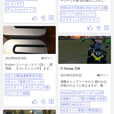
吸わせたので、炊き上がるまでの
ーツーです😅 先日新たに入手し
間にアルストでお湯を沸かしまし
#トランギア
た、ワークマンのメスティンとペ
ょう。 トランギアのアルスト、火
#DRAGSTAR400
#ゆうゆう公園
ットボトルホルダーのデビュー戦
#アルコールストーブ
入れ式〜🔥👏 アルコールは2/3ま
です。 2合炊きのワークマンメステ
#ラーツー
#キャンツー
で。それ以上入れてはいけません⚠️
ィンの中に、ダイソーメスティン
DAISOの五徳を組んで、着火💥 何
がジャストフィット❗️ ラーメンも作
#メスティン
#ワークマン
と素敵な青い火……え？ 風吹い
れる大きさなので、コンパクトに
てきた。何でやねーん😂 DAISOの
持ち運べて、ラーメン&ライスを楽
メスティンに水を入れて、風の吹
しむことが出来ます✨ そして凄い
く中、全開で10分弱で沸きます
のがこのペットボトルホルダー！
ね。 沸騰したので、カレーの缶を
自販機で買ったジュースが４時間
開けてメスティンに入れ…いい
位経過しても冷たいままでした🤩
え、乗せます。DAISOのメスティ
これからのシーズンに大活躍する
ン、缶詰のフチとメスティンのフ
こと間違いなしですね😉👍
チがちょうど合って、お湯に浮か
#DragStar400 #ゆうゆう公園 #ラー
せた状態で温めることが出来ます
ツー #キャンツー #メスティン #ワ
2021年04月30日
65
グー！
👏ﾜｰｲ その前に、火力を落とそう
ークマン
Kocher=コッヘル（ドイツ語）・調
と“火力調節蓋”をしようと思ったの
理器。 【コレクション#1】 まずは
V-Strom 250
ですが…この五徳使ってたら困難
最近メジャーなメスティン。 本
であります💦 諦めました、は
2021年05月01日
48
グー！
#1】
#緊急事態宣言中😩
場・トランギアなんか持ってませ
い。 YouTube見てたら、アルストを
ん。 ・DAISO×2 ・密林で買った2
B6君か何かの中に入れてはります
#キャンプ道具
#コッヘル
渚園キャンプツーその２ 穏やかな
合炊きと網とポケットストーブが
ね。手元が開いてるので、蓋を被
夕焼けのように見えますが、風は
セットになったん×1（以下メステ
#メスティン
#スタッキング術
せやすいようです☝️ 火は15分ほど
一向に治らず😓 風を背に避ける為
ィン大） DAISOはカミサン用と2つ
持続しますよ。 さて、固形燃料の
#vstrom250
#Vストローム250
に、一つのテントへ。 直接暴風が
#コンパクト収納
がたまたま家にあったケースに入
火が消え、カレーが温まる間に蒸
当たらないので幾分はマシだが、
#渚園キャンプ場
#渚園
#浜松
って、さらにスノーピークのガス
らしも充分……あ⁉️ 風強すぎて、炊
焚き火の煙が巻き込んでテントの
バーナーと110カートリッジ、ライ
飯の方は火が通ってません。 しっ
方へ⁉️ 煙たくて寒くて、まったりと
#静岡
#ゆるキャン
ター、バーナーシートがピッタリ
かり水分が、というより水が残っ
食事をすることも出来ず… 即、就
収納。 便利でしょぉ⤴️ ソロキャン
#ゆるキャン聖地
#聖地巡礼
てます🤭💦 やってもた。。。 再
寝💤 翌朝は若干、風も弱くなり予