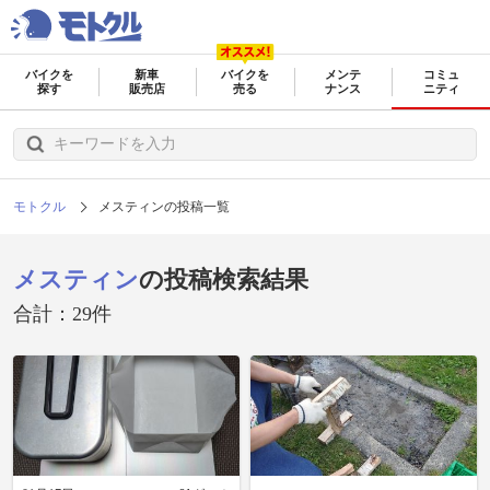
バイクを
新車
バイクを
メンテ
コミュ
探す
販売店
売る
ナンス
ニティ
モトクル
メスティンの投稿一覧
メスティン
の投稿検索結果
合計：29件