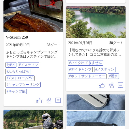
ング #利根川ゆうゆう公園 #SSTR #
😅 #DRAGSTAR400 #アメリカン #
コーヒーメーカー #メスティン
ラーツー #キャンプツーリング #ゆ
うゆう公園 #メスティン
V-Strom 250
2021年09月26日
58
グー！
2021年09月19日
38
グー！
【雨なのでバイクを諦めて野外メ
ふもとっぱらキャンプツーリング
シしてみた】 ココは京都府の某
キャンプ飯はメスティンで鰻どー
所。 東屋見つけました。特に禁止
ん #鰻丼 #メスティン #ふもとっ
#バイク出てきません
事項も書かれてない（でも直火焚
#鰻丼
#メスティン
ぱら #Vストローム250 #キャンプツ
いたりゴミ放置はご法度よ）の
ーリング #キャンプ飯
#デイキャンプ
#メスティン
#ふもとっぱら
で、、、 『ここをデイキャンプ地
とする』 まずはメスティンでチキ
#ホットサンドメーカー
#湧水
#Vストローム250
ラー🍜👏👏👏 安定の美味さ。タマ
#キャンプツーリング
ゴを落として、コレまた美味し😋
続いてコーヒーをドリップ☕️👏👏👏
#キャンプ飯
チキラーもそうなんですが、『花
背の湧水』で淹れてますす。雑味
がないのでスッキリ美味し😋 さ
ぁ〜てお次は…“北海道チーズ蒸し
ケーキ”を➰挟む‼️ もちろんバター
でね。 やっぱりチーズ🧀はよう合
うわ。 美味し😋 そして〜、高級つ
ぶあんパンを➰挟む‼️ 表面サクサク
中もちもち。あんパンいけます