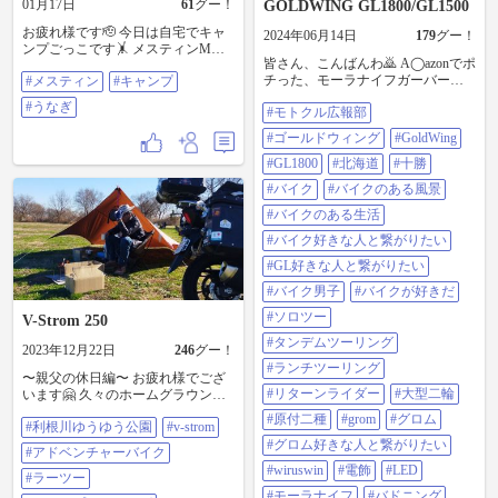
01月17日
61
グー！
GOLDWING GL1800/GL1500
お疲れ様です🫡 今日は自宅でキャ
2024年06月14日
179
グー！
ンプごっこです🤸 メスティンMサ
皆さん、こんばんわ🙇 A◯azonでポ
イズで1合炊きました ふるさと納税
チった、モーラナイフガーバーグ
#メスティン
#キャンプ
の鰻をのせます フライパンに料理
フルタングステンでバトニングで
酒10ml ふたして弱火 バーナーで
#うなぎ
#モトクル広報部
す🗡や〜 キレる〜 半端無いです😱
表面に焼き目つけました うなメス
切れ味が半端なく、自分の手や指
ティン😂完成 美味しゅうございま
#ゴールドウィング
#GoldWing
が持って行かれ無い様、最新の注
した😋 #メスティン #キャンプ #う
意を致しました😅 刃こぼれし無い
#GL1800
#北海道
#十勝
なぎ
様、薪の上でバトニングします🗡
#バイク
#バイクのある風景
本日は、焚火の薪を余すこと無く
(持って帰れないので)消費し、メス
#バイクのある生活
ティンで炊飯です🍚 写メ📸上手く
#バイク好きな人と繋がりたい
撮れてますかね… オコゲが無いの
が残念ですが、上手く炊けました
#GL好きな人と繋がりたい
😉😉😉 私の好物、シャウエッセ
#バイク男子
#バイクが好きだ
ン、オリーブオイルでソテー🤤🤤
🤤 ビール🍻＆ワイン🍷で乾杯っす
#ソロツー
V-Strom 250
って嫁と😅 したっけ🙋 #モトクル
#タンデムツーリング
広報部 #ゴールドウイング
2023年12月22日
246
グー！
#GoldWing#GL1800#北海道#十勝#
#ランチツーリング
〜親父の休日編〜 お疲れ様でござ
バイク#バイクのある風景#バイク
#リターンライダー
#大型二輪
います🤗 久々のホームグラウンド
のある生活#バイク好きな人と繋が
で焚き火🔥に当たりながら外飯🍚
りたい#GL好きな人と繋がりたい#
#原付二種
#grom
#グロム
#利根川ゆうゆう公園
#v-strom
🤤 最近マイブームのモツ煮とメス
バイク男子#バイクが好きだ#ソロ
ティンご飯🤩 ネギと豆腐を追加投
#グロム好きな人と繋がりたい
ツー#タンデムツーリング#ランチ
#アドベンチャーバイク
入‼️ 炊きたてご飯にバウンドしなが
ツーリング#リターンライダー#大
#wiruswin
#電飾
#LED
ら………さいっくぅ〜〜〜〜です
#ラーツー
型二輪#原付二種#GROM#グロム#
ぅ🤤🤤🤤 そう言えば昨日…… 会社
#モーラナイフ
#バドニング
グロム好きな人と繋がりたい