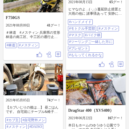
2021年08月15日
65
グー！
ね。 美味し😋 今回参加表明してく
れたのは、双重炎バーナー（中華
ヒマなのよ…( ᵕ_ᵕ̩̩ ) 蔓延防止措置と
製）。 コイツの実力はすごくて、
大雨の他に 諸事情あって 安静にし
炎が外向きと内向き両方に出て、
F750GS
なきゃいけないので ひたすら裁縫
火力もかなりのもの。なのにトロ
#ハンドメイド
🧵 キャンツーに向けて メスティン
火も自在。この性能で0.2諭吉未満
2021年08月09日
41
グー！
を入れる巾着袋 いつかツーリング
#モトクル手芸部
#メスティン
という超破格。分離型なので、ア
でご一緒する方に プレゼントする
＃林道 #メスティン 兵庫県の笠形
ダプターでCB缶も使えます（一部
(強制？)ように バイク柄のマスク
#マスク
#バイク柄
林道の南工区、中工区の通行止め
不可の物あり）。 バーナー径がデ
(L、Mサイズ) 苦手克服の為、バイ
を迂回して県道8号からの千ヶ峰・
#ツーリングご一緒した方に
カイので、ソロ用クッカーには向
ク柄の生地で 右利き用(普通の)がま
#林道
#メスティン
三国岳林道へ。 さらに越智川沿い
きませんが…😅 ゆっくり楽しんだ
口👛 がま口、なかなか上手く出来
#プレゼント
県道367号から新田黒河林道経由し
あとは、また1週間分の湧水、『し
ないので プレゼント出来るように
て黒川渓谷へ。昼飯はメスティン
ゅうずの水』を汲みに、京丹波へ
#もらってくれるかな
なるには まだまだ要練習💦 早くバ
＋固形燃料で炊飯してレトルトカ
向かいました。 #バイク出てきませ
イクに乗りたいなぁ🏍 皆さま水害
レーと鯖缶。 この日のシメは黒川
ん #デイキャンプ #メスティン #ホ
大丈夫かな… どうか無事でありま
ダム北側の栗鹿山林道使って国道
ットサンドメーカー #湧水 ん〜、
すように…(ó﹏ò｡) #ハンドメイド #
427号へ。 大型アドベンチャーバイ
土日どっちか片方雨☔️パターン、多
モトクル手芸部 #メスティン #マス
クでの林道走行はガレてきたらス
い気がする🤔 途中にいい河原があ
ク #バイク柄 #ツーリングご一緒し
タンディングで、度胸と勢いが一
ったので、今度バイクにタープも
た方に #プレゼント #もらってくれ
番大事。下りは超コワイ。
積んで行けたらと思ってます。
るかな
2021年05月05日
74
グー！
【カブいじりの後は…】 昼ごはん
DragStar 400（XVS400）
です。 自宅前にテーブル&椅子。
ご飯はメスティンと固形燃料で自
2021年06月22日
167
グー！
#カブ主
#自宅野外メシ
動炊飯🍚 いなばのもつカレー🍛に
しましょ♫ お米にはしっかり水を
本日もホームのゆうゆう公園でラ
#メスティン
#DAISO