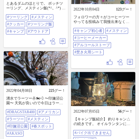
とあるダムのほとりで。 ボッチツ
ーリング、メスティン飯(*^。^*) #
2022年10月04日
123
グー！
ツーリング#メスティン#クッカー#
#ツーリング
#メスティン
フォロワーの方々がコーヒーツー
ツーリング飯#キャンプ#アウトド
やってる投稿みて我慢出来なくな
ア
#クッカー
#ツーリング飯
りました（笑） 初心者なのでダイ
#キャンプ初心者
#メスティン
ソーで安っすい道具揃えてみまし
#キャンプ
#アウトドア
た。 ･アルコールストーブ ･ポケッ
#コーヒーメーカー
トストーブ(アルコールストーブ用
の風よけ) ･五徳(ポケットストーブ
#アルコールストーブ
用) ･メスティン ･コーヒーメーカー
#焚き火用シート
カップセット ･焚き火用シート こ
れだけ揃えて3000円からお釣が来
るお値段って安いですよねぇ(*•̀ᴗ•́*)
👍 後は手持ちのコーヒー豆、ラン
プ用アルコール、水持ってけば外
でコーヒー飲めますね(*^^*) 余裕が
あればイスとテーブルも抱えて行
こうかな… 週末が楽しみです(*^^*)
2022年04月08日
225
グー！
#キャンプ初心者 #メスティン #コ
ーヒーメーカー #アルコールストー
湧水でラーツー🍜🏍💨 〜印旛沼公
ブ #焚き火用シート
園〜 天気が良いので今日はラーツ
ーへ🏍💨 途中一本松湧水で美味し
2022年07月05日
56
グー！
#DRAGSTAR400
#アメリカン
いお水をゲットして、以前に来た
ことのある印旛沼公園へ🙂 小高い
#ラーツー
#メスティン
【キャンプ飯紹介】 釣りキャン△
丘の上にある見晴らしの良い公園
の続きです。 オイルランタンに、
です🤗 所々にイス＆テーブルが配
#印旛沼公園
#春スポット
虫除けオイル入れてみました。 そ
置されていて、ちょうどお昼どき
#バイク出てきません
の効果絶大‼️ なんと、ランタンの周
#AKASO
だったのでファミリー客などで賑
りには虫が寄り付きません。 🙄❓🙄