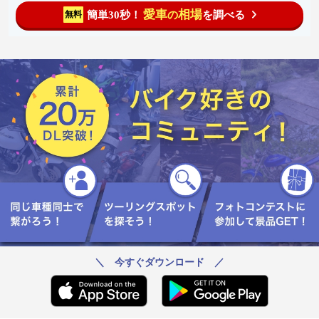
愛車
相場
簡単30秒！
を調べる
無料
の
＼ 今すぐダウンロード ／