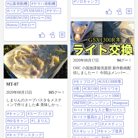
#ソロキャンプ
#山葉発動機
#ヤマハ発動機
ロキャンプ
#バイク
#YAMAHA
#ヤマハ
#SEROW250
#セロー250
#serow
#セロー
2020年08月17日
94
グー！
OHC 小国放課後倶楽部 新作動画配
信しましたー！ 今回はメンバーの
愛車gsx1300r隼のライト交換です！
#モトブログ
#GSX1300R隼
結構なイメチェン✨ やっぱり青白
MT-07
い方がかっこいいじゃないですか
#隼
#CB1100
#モリワキ
☺️ 白い隼なのでとくに映えますな
2020年08月15日
165
グー！
🍀 先日、キャンプツーリングなん
#Ninja1000
#ニンジャ1000
しまりんのスープパスタをメステ
かにも出かけてます！その様子も
#MT09
#シンプソン
#simpson
ィンで作りました🍝 美味しかった
近日公開予定ですよー😄お楽しみ
ですよ✨ 気になっていた方、実行
にっ🍀 いつも見ていただいてる
#バイク好きな人と繋がりたい
#キャンプ
#スープパスタ
されることをおすすめします😆 #キ
方、 ありがとうございます😊 お初
#バイク最高かよ
#ダイソー
ャンプ #スープパスタ #ゆるキャン
の方も楽しんでくださいね✨ リン
#ゆるキャン
#しまりん
#しまりん #メスティン #キャプテ
クはプロフに貼ってます！ チャン
#シーズニング
#メスティン
ンスタッグ #シェラカップ
#メスティン
ネル登録、高評価、 よろしくお願
#スキレット
#キャンプ道具
いします🥺 #モトブログ #gsx1300r
#キャプテンスタッグ
隼 #隼 #cb1100 #モリワキ #ninja1000