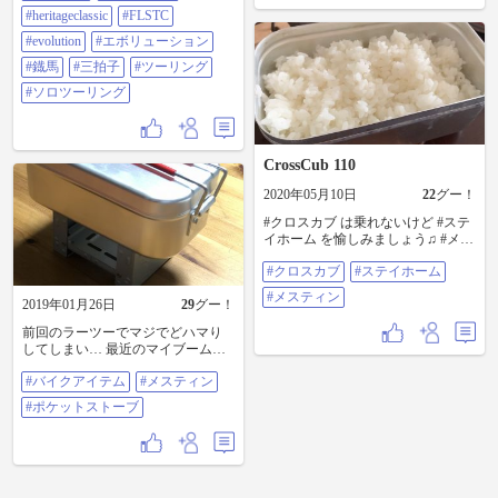
#heritageclassic
#FLSTC
#evolution
#エボリューション
#鐡馬
#三拍子
#ツーリング
#ソロツーリング
CrossCub 110
2020年05月10日
22
グー！
#クロスカブ は乗れないけど #ステ
イホーム を愉しみましょう♫ #メス
ティン でご飯を炊く🍚👍
#クロスカブ
#ステイホーム
#メスティン
2019年01月26日
29
グー！
前回のラーツーでマジでどハマり
してしまい… 最近のマイブームの
キャンプ用品 次回のラーツー用に
#バイクアイテム
#メスティン
新しく仕入れてきました！ 入荷待
ちでなかなか手に入らなかったメ
#ポケットストーブ
スティンが嬉しい(^.^) 次回はメス
ティンでお米を炊くのに挑戦して
みようかな(*ﾟ▽ﾟ*) #バイクアイテ
ム #メスティン #ポケットストーブ