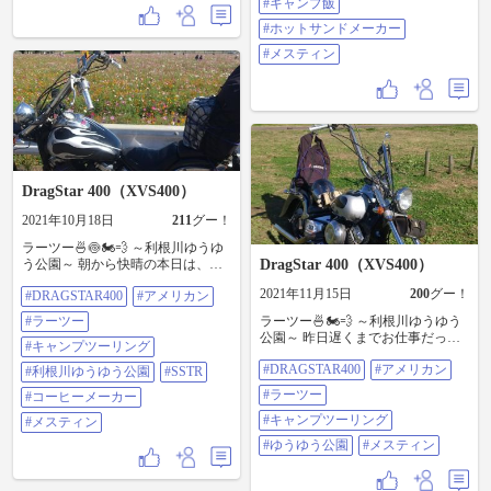
#キャンプ飯
わっていました🙂 見晴らしの良い
❓🙄❓ ※4枚目閲覧注意⚠️ #バイク出
最前列のテーブルが空いていたの
てきません 宴はテン場から少し離
#ホットサンドメーカー
でラッキーでした😃✌ 早速メステ
れた場所で。 さて、今回の出し物
ィンでご飯を炊いて、景色を眺め
#メスティン
です👩‍🍳 『厚揚チーズのベーコン
ながらしばしボーッと過ごします
包み』 厚揚に切り目を入れ、とろ
☺️ 今日は豚骨チャルメラとチキン
けるチーズを突っ込む。 ベーコン
カレーです😁 美味しいお水で炊い
を巻いて包み、ホットサンドメー
たご飯とラーメンはさいっくぅ～
カーで挟む‼️（そこで写真撮れよっ
です😆 やっぱり外ご飯は旨いよね
て話😅） コレね、あとでスパイス
ー🤤 #DRAGSTAR400 #アメリカン
かけるつもりやったんやけど、調
#ラーツー #メスティン #印旛沼公
味料なしでもベーコンの塩味が効
園 #春スポット #AKASO
DragStar 400（XVS400）
いてて美味しいです😋 ※ネットか
ら拾いました。 『釜揚げしらす丼
2021年10月18日
211
グー！
温玉乗せ』 温玉用ではなくて、し
らす丼のタレをかけます。 通常、
ラーツー🍜🍥🏍️💨 ～利根川ゆうゆ
しらす丼には黄身だけを使うんで
う公園～ 朝から快晴の本日は、
DragStar 400（XVS400）
すが、キャンプではシンプルにや
久々にホームグラウンドのゆうゆ
りたい。 すると、白身の行き場が
2021年11月15日
200
グー！
#DRAGSTAR400
#アメリカン
う公園でラーツーです😆✨ 途中近
なくなるので、ピンチヒッターに
くの公園でコスモスに癒されてき
#ラーツー
ラーツー🍜🏍️💨 ～利根川ゆうゆう
温玉を。 温玉はスーパーで売って
ました🌼 今日は焚き火🔥をしなが
公園～ 昨日遅くまでお仕事だった
ますよ。 コレもいい👍👍👍 キャン
らゆっくりまったり過ごせました
#キャンプツーリング
せいで、寝坊してしまいました😭
ツーにも使える簡単料理。 皆さん
よ😃🎶 SSTRのコーヒーメーカーも
#DRAGSTAR400
#アメリカン
ほんとは早起きして紅葉ツーリン
#利根川ゆうゆう公園
#SSTR
もやってみて❣️ #キャンプ飯 #ホッ
大活躍です☕️😃☀️ コンパクトで手
グ行きたかったけど、予定変更で
トサンドメーカー #メスティン
#ラーツー
軽に本格的なコーヒーを楽しめる
#コーヒーメーカー
ラーツーです😂 安定の塩ラーと牡
ので、キャンプツーリングに持っ
蠣のオイル漬け缶詰めで炊き込み
#キャンプツーリング
#メスティン
て行こう😆👍 ツーリングには絶好
ご飯です🍜 缶詰めを使った炊き込
の季節ですね😉👍 今度はどこに行
#ゆうゆう公園
#メスティン
みご飯は簡単でめちゃうま😁👍 今
こうかなぁ😃💕 #Dragstar400 #アメ
日はこんなに天気がいいのにツー
リカン #ラーツー #キャンプツーリ
リング行けなくて残念だったなぁ