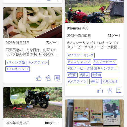
持ちいいし、休憩に良さげな東屋
を発見し、ここでランチとします
😁👍 メスティンで白飯炊いて、温
めたもつ煮にネギと豆腐を追加ト
ッピング〜🤤 七味の効いたもつ煮
をご飯にバウンドさせて、汗ダラ
Monster 400
ダラ流しながらかっ喰らう……🤤
……もぅ～さいっくぅ〜〜〜です
2023年05月02日
55
グー！
🤤 あぁ〜、帰りたくない🤣 もうし
ばらく休んでいこ😁 #v-strom #アド
2023年01月25日
72
グー！
#ソロツーリング #ソロキャンプ #
ベンチャーバイク #霞ヶ浦 #メステ
スノーピーク #スノーピーク箕面キ
不要不急のこんな日は、お家でキ
ィン #もつ煮
ャンプフィールド #箕面 #焚火 #焼
ャンプ飯の練習 水切り不要のスパ
#ソロツーリング
肉 #メスティン #朝日 #DUCATI
ゲッティに挑戦！ まず、ニンニ
#ソロキャンプ
#スノーピーク
#キャンプ飯
#メスティン
ク、玉ねぎ、ピーマン、ウインナ
ーを炒めるのだか、固形燃料なの
#スノーピーク箕面キャンプフィ
#ソロキャンプ
で時間配分が肝要 スパゲッティが
ールド
#箕面
#焚火
#焼肉
茹で上がり、水分がなくなってき
たらケチャップ、ウスターソー
#メスティン
#朝日
#DUCATI
ス、塩コショーの特製ソースで 調
理時間15分のナポリタンの完成だ
麺の硬さがアルデンテでちょうど
よい🎵 #キャンプ飯 #メスティン #
ソロキャンプ
2022年07月27日
108
グー！