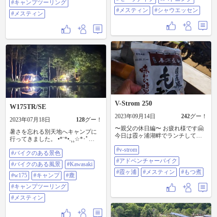
#キャンプツーリング
の健康診断があったんだけど、身
#WirusWin#電飾#LED#モーラナイ
#メスティン
#シャウエッセン
長が縮んでた🤣 オマケに採血の時
#メスティン
フ#バトニング#メスティン#シャウ
針刺すの失敗したみたいで、メチ
エッセン
ャメチャ痛くてなんだか血も漏れ
てしまって、クラクラと貧血状態
みたくなってしまってベッドにし
ばらく寝かせれた😭 極めつけはバ
リウム検査‼️ 画像を見る限りかなり
ひどく胃が荒れているんですって⁉️
😳どおりでいつよりグルグル🌀さ
せられたとおもったよ😣💦 先生に
自覚症状何も無いことを伝えた
ら…ピロリ菌がなんちゃらかんち
ゃら言われて、「後日詳しい結果
V-Strom 250
W175TR/SE
と合わせて胃カメラするように指
示出しておきます。」だって🤢🤢
2023年09月14日
242
グー！
2023年07月18日
128
グー！
🤢 今まで会社の健康診断で引っか
〜親父の休日編〜 お疲れ様です🤗
かることなんて無かったもんだか
暑さを忘れる別天地へキャンプに
今日は霞ヶ浦湖畔でランチしてま
らショックだわぁ😱 身長も縮ん
行ってきました。 •*¨*•.¸¸☆*･ﾟ
す🥰 家の冷蔵庫に長らく保存され
で…これがアラフィフってヤツか
•*¨*•.¸¸☆*･ﾟ•*¨*•.¸¸☆ 鹿さんに会っ
#v-strom
ていた、スーパーで買ったもつ煮
ぁ😮‍💨 気持ちは『永遠の27歳』なん
#バイクのある景色
たり、星空見たり… 初めてメステ
𓃟……衝撃の事実が発覚‼️ 「賞味
だけど…流石にもう通用しなそう
ィンでご飯も炊きました。 80点の
#アドベンチャーバイク
#バイクのある風景
#Kawasaki
期限切れてんじゃん⁉️😱😱😱」 ま
だなぁ🤔 まぁクヨクヨしてもしょ
出来栄えです(⸝⸝ ´艸`⸝⸝) #バイクの
ぁ、家じゃもつ煮なんか喰うのは
#霞ヶ浦
#メスティン
#もつ煮
うがねえ、やりたいことやって早
ある景色 #バイクのある風景
#w175
#キャンプ
#鹿
オレくらいしかいないし😅そり
死したほうが性に合ってるかな😁
#Kawasaki #W175 #キャンプ #鹿 #キ
#キャンプツーリング
ゃ、ほっとけば期限切れるわな😂
👍 さっ！食後のコーヒータイムで
ャンプツーリング #メスティン
💦 …ってな訳で、チョロっとツー
も楽しむとしますか🤠👍 #利根川ゆ
#メスティン
リングも兼ねて霞ヶ浦一周ツーリ
うゆう公園 #v-strom #アドベンチャ
ングへ🏍💨 今日も天気良くて暑い
ーバイク #ラーツー #キャンプツー
けど、水辺を走っていれば風も気
リング #メスティン