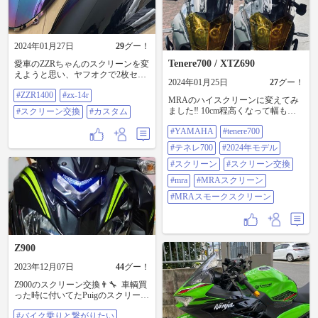
2024年01月27日
29
グー！
Tenere700 / XTZ690
愛車のZZRちゃんのスクリーンを変
えようと思い、ヤフオクで2枚セッ
2024年01月25日
27
グー！
トで激安出品されてたやつを購
#ZZR1400
#zx-14r
入。 いざ付けようとおもったらま
MRAのハイスクリーンに変えてみ
さかのネジ位置が合わない罠… ど
ました‼︎ 10cm程高くなって幅も広
#スクリーン交換
#カスタム
うやら14R用だったっぽい… 使えん
くなっているので防風期待出来そ
くなったこれどうしよ😭 #ZZR1400
#YAMAHA
#tenere700
うです(^^) 次はそろそろフォグライ
#zx-14r #スクリーン交換 #カスタム
ト追加していきたい(もう買ってあ
#テネレ700
#2024年モデル
る) #YAMAHA #tenere700 #テネレ
700 #2024年モデル #スクリーン #ス
#スクリーン
#スクリーン交換
クリーン交換 #MRA #MRAスクリ
#mra
#MRAスクリーン
ーン #MRAスモークスクリーン
#MRAスモークスクリーン
Z900
2023年12月07日
44
グー！
Z900のスクリーン交換👨‍🔧⁡ ⁡⁡ ⁡車輌買
った時に付いてたPuigのスクリーン
は好みじゃなかったから違うタイ
#バイク乗りと繋がりたい
プのに変更😀⁡ ⁡⁡ ⁡う〜んイカツイ🤤好