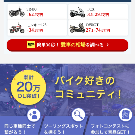
SR400
PCX
62
3
29
.9
.6
.2
万円
万円
～
～
モンキー125
C650GT
34
27
74
.8
.1
.6
万円
万円
～
～
愛車
相場
簡単30秒！
を調べる
無料
の