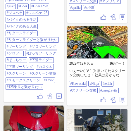
#スクリーン交換
#アプリリア
りの高速で、絶大なる効果を体感❗️
紛失注意！とか書いてあったけ
#gsxr
#GSX
#GSX125R
そよ風の中を走ってるような感覚
#aprilia
#sr400
ど、 見事にウォルナット２つ紛失
でした。 これなら冬の長距離ツー
しました😂 慌てて行き付けのバイ
#ジスペケ
#ジスペケ125
リングも快適です👍 同時にリアブ
ク屋に部品注文。 ＠Ryusuke Uさん
#バイクのある生活
レーキの鳴きも治してもらいまし
ありがとうございます😊 #gsxr125
た。 親切な対応に感謝です😊 店内
#gsxr125好きと繋がりたい #gsxr125
#バイクのある人生
には気になっていた、アプリリア
乗りと繋がりたい #gsxr #gsx
#リターンライダー
RS660が。 コンパクトで面白そう♪
#gsx125r #ジスペケ #ジスペケ125 #
SR好きな店長なので、SRの中古も
バイクのある生活 #バイクのある人
#リターンライダーと繋がりたい
複数並んでいました。 （いいお値
生 #リターンライダー #リターンラ
#ツーリング
#ソロツーリング
段💧） #ベスパ #vespa #スクリーン
イダーと繋がりたい #ツーリング #
#スクリーン交換 #アプリリア
ソロツーリング #ソロツー #ぼっち
#ソロツー
#ぼっちツーリング
#aprilia #sr400
ツーリング #ぼっちツー #下道ライ
#ぼっちツー
#下道ライダー
ダー #下道ツーリング #カスタム #
2022年12月06日
163
グー！
スクリーン #スクリーン交換 #スモ
#下道ツーリング
#カスタム
ークスクリーン #125cc #125乗りと
いぇーい( ´∀｀ )b 届いてたスクリー
#スクリーン
#スクリーン交換
繋がりたい
ン交換したぜ！ 効果は分からない
けど前後のバランス良くなった気
#スモークスクリーン
#125cc
#Kawasaki
#Ninja
#zx25r
がする✨ 寒くなって最近あまり乗
#125乗りと繋がりたい
れて無いけど💦 #kawasaki #ninja
#スクリーン交換
#zerogravity
#zx25r #スクリーン交換 #zerogravity