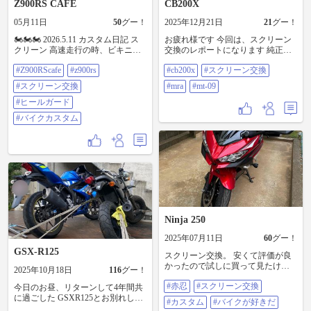
Z900RS CAFE
CB200X
05月11日
50
グー！
2025年12月21日
21
グー！
🏍️🏍️🏍️ 2026.5.11 カスタム日記 ス
お疲れ様です 今回は、スクリーン
クリーン 高速走行の時、ビキニカ
交換のレポートになります 純正ス
ウルの意味あるか？ってくらい 風
クリーンは「ちょと小さいかな
#Z900RScafe
#z900rs
#cb200x
#スクリーン交換
がダイレクトアタックしてくるの
ぁ」と思い 「もう少し大きいスク
で交換 フリマサイトで中古が格安
リーンに交換しよう！」と 私が選
#スクリーン交換
#mra
#mt-09
で購入できた。 純正より4cmアップ
んだのは『MRA MT-09』用のスク
の8cmロング。 今日のツーリングで
#ヒールガード
リーンになります ( 画像1 ) 新品は
効果はかなり実感できた😳 もっと
ちょとお高いので某オークション
#バイクカスタム
早く交換すればよかった🤣 これか
にて中古品を購入しました 勿
ら高速走行も楽になりそうや〜🤗
論、加工をしないと取り付けが出
ヒールガード 純正のシルバーが嫌
来ないので ハンドガードが当たる
やったので交換。 ほんまはブラッ
部分をカットして 純正スクリーン
クがよかったけど これもフリマサ
のステーに取り付ける為に ネジ穴
イトで破格の値段やったから購
を空け直してMT-09用のネジ穴を
入。 ん〜。ゴールド感強め😅純正
UVレジンで埋める加工をしまし
よりはマシか😂 #z900rscafe #z900rs
た ( 画像2 )( 画像3 ) 取り付けた感
#スクリーン交換 #ヒールガード #
じも「違和感も無く？良い感じに
バイクカスタム
出来たかな」と思いました ( 画像
Ninja 250
4 )( 画像5 )( 画像6 )( 画像7 )
#CB200X #スクリーン交換 #MRA
2025年07月11日
60
グー！
#MT-09
GSX-R125
スクリーン交換。 安くて評価が良
かったので試しに買って見たけど
2025年10月18日
116
グー！
スモークだから締まって見える
#赤忍
#スクリーン交換
し、なかなかいい感じかな‼️ #赤忍
今日のお昼、リターンして4年間共
#スクリーン交換 #カスタム #バイ
に過ごした GSXR125とお別れしま
#カスタム
#バイクが好きだ
クが好きだ
した😊 関東から買取業者が引き上