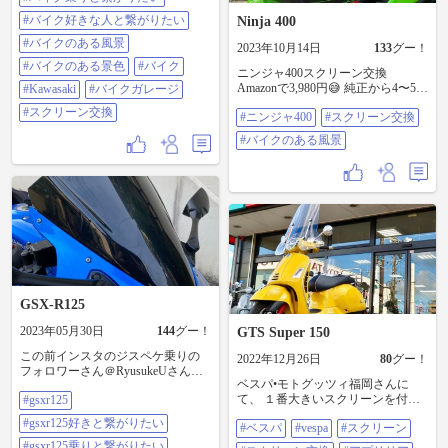
みな顔になった🤭 ⁡⁡ ⁡⁡ ⁡⁡ #バイク乗りと
#バイク好きな人と繋がりたい
Ninja 400
繋がりたい #バイク好きな人と繋が
りたい #バイクのある風景 #バイク
#バイクのある風景
2023年10月14日
133
グー！
のある景色 #バイク #kawasaki #バイ
#バイクのある景色
#バイク
クガレージ #スクリーン交換
ニンジャ400スクリーン交換
Amazonで3,980円😅 純正から4〜5セ
#Kawasaki
#バイクガレージ
ンチUPしたみたいです 値段の割に
#スクリーン交換
#ニンジャ400
#スクリーン交換
いい感じ #ニンジャ400 #スクリー
ン交換 #バイクのある風景
#バイクのある風景
GSX-R125
2023年05月30日
144
グー！
GTS Super 150
この前インスタのジスペケ乗りの
2022年12月26日
80
グー！
フォロワーさん＠RyusukeUさんか
ベスパ•モトグッツィ福岡さんに
ら頂いたスモークスクリーンに交
て、 １番大きいスクリーンを付け
#gsxr125
換しました😊 何か引き締まってえ
てもらいました😄 一気に見た目が
え感じ。 完全な自己満足😂 ネット
#gsxr125好きと繋がりたい
#ベスパ
#vespa
#スクリーン
変わり、ヨーロッパの紳士が乗っ
でジスペケスクリーン交換の際、
てそうな雰囲気になりました。 帰
スクリーンを止めるウォルナット
#gsxr125乗りと繋がりたい