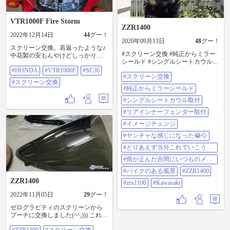
VTR1000F Fire Storm
ZZR1400
2022年12月14日
44
グー！
2020年09月13日
48
グー！
スクリーン交換。若返ったような♪
#スクリーン交換 #純正からミラー
中花製の安もんやけどしっかりし
シールド #シングルシートカウル取
てる♪いつまで剥げずにもつかが問
付 #リアインナーフェンダー取付 #
#HONDA
#VTR1000F
#SC36
題。。。 #honda #vtr1000f #sc36 #ス
#スクリーン交換
イメージチェンジ #ヤンチャな感じ
クリーン交換
#スクリーン交換
になった😂💦 #とりあえず当分これ
#純正からミラーシールド
でいこうかな💦 #雨が止んだ合間に
いつものメンバーでプチツーリン
#シングルシートカウル取付
グ #バイクのある風景 #ZZR1400
#リアインナーフェンダー取付
#ZRX1100 #Kawasaki
#イメージチェンジ
#ヤンチャな感じになった😂💦
#とりあえず当分これでいこうか
な💦
#雨が止んだ合間にいつものメン
バーでプチツーリング
#バイクのある風景
#ZZR1400
ZZR1400
#zrx1100
#Kawasaki
2022年11月05日
29
グー！
ゼログラビティのスクリーンから
プーチに交換しました(^^;))) これで
風圧がマシになれば良いのですが