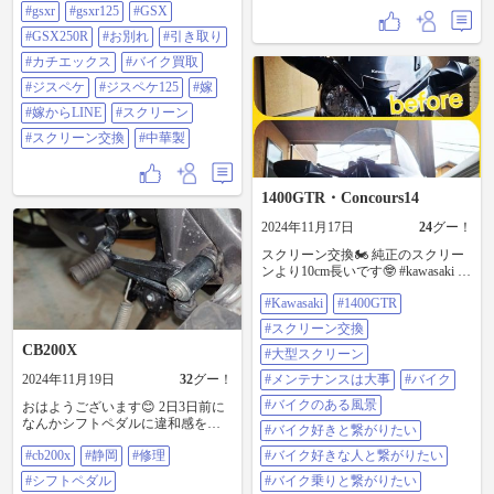
#gsxr
#gsxr125
#GSX
げに来られるのが正午。 今運良く
現場が地元の宇治だったので、 一
#GSX250R
#お別れ
#引き取り
旦現場から家へ戻りミニペケ君を
ガレージから 出し業者待ち。 写真
#カチエックス
#バイク買取
① 業者が来られ渡さないいけない
#ジスペケ
#ジスペケ125
#嫁
必要書類など 手続きして積み込
み。 旅立って行きました。 ネット
#嫁からLINE
#スクリーン
でバイク買取で『カチエックス』
#スクリーン交換
#中華製
て所に 買取見積もりして貰い最終
買取金額¥108500 になりました。
ちなみにバイク買った店でのミニ
ペケの買取金額は 頑張って¥30000
1400GTR・Concours14
なるかどうかと言われました😅 業
者のトラックが積み込みを終え出
2024年11月17日
24
グー！
てゆく時に、 家に居る嫁から
スクリーン交換🏍⁡⁡ 純正のスクリー
LINE。 写真②③④ 全然悲しく有り
ンより10cm長いです🤓⁡ ⁡#kawasaki ⁡
ません。 実は嫁ちゃんは車を毎回
⁡#1400gtr ⁡ ⁡#スクリーン交換 #大型ス
乗り換える時に、 前の車とお別れ
#Kawasaki
#1400GTR
クリーン #メンテナンスは大事 ⁡#バ
する時うるっとなったり、 車に声
イク⁡ ⁡#バイクのある風景 ⁡ ⁡#バイク好
掛けてお礼言うたりする人です。
#スクリーン交換
きと繋がりたい ⁡ ⁡#バイク好きな人
え？僕ですか？ その隣で『わ〜
CB200X
と繋がりたい ⁡⁡ ⁡#バイク乗りと繋が
#大型スクリーン
い、新しい車や〜』と真逆反応。
りたい ⁡⁡#バイク乗ってる人と繋がり
あまり未練とかすぐ消えちゃう😅
2024年11月19日
32
グー！
#メンテナンスは大事
#バイク
たい ⁡ ⁡#びわこライダー #琵琶湖県
今になってどうせなら違う色にせ
https://www.instagram.com/p/DCeYfUf
#バイクのある風景
おはようございます😊 2日3日前に
んかい！ というツッコミ😳
zxXm/?
なんかシフトペダルに違和感を感
GSX250R乗るなら絶対トリトンブ
#バイク好きと繋がりたい
igsh=MWppdmQ5ZjdzOXQxdg==
じ、 目的の場所に着いて確認した
ルー！ て思ってたし、仮にNinja乗
#cb200x
#静岡
#修理
#バイク好きな人と繋がりたい
ら、 なんとシフトペダルが外れて
るならベタにライムグリーン！や
るでは無いですか！？笑 裏のボル
ったし💦 ラーメン🍜に例えられる
#シフトペダル
#バイク乗りと繋がりたい
トがどっか行って、ただ穴に刺さ
とは…＿|￣|○ とりあえずまだ嫁様