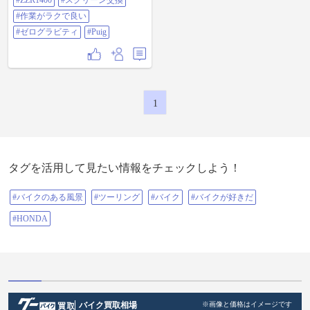
#ZZR1400
#スクリーン交換
(^_^;) #ZZR1400 #スクリーン交換 #
作業がラクで良い #ゼログラビティ
#作業がラクで良い
#puig
#ゼログラビティ
#Puig
1
タグを活用して見たい情報をチェックしよう！
#バイクのある風景
#ツーリング
#バイク
#バイクが好きだ
#HONDA
バイク買取相場
※画像と価格はイメージです