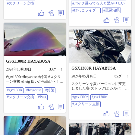
ってる状態でその時乗っていて 何
#スクリーン交換
#バイク乗ってる人と繋がりたい
はSR推し😂 写真⑤⑥ 純正スクリー
事も無く良かったです．．． まだ
ンをAmazonでポチってた 中華のス
#びわこライダー
#琵琶湖県
購入してギリギリ1年が経過してい
クリーンに交換。 微妙にネジ穴フ
なく、 その場所は自分で弄っても
ィットしてそうでしてない、 さす
いないためバイク館に持って行っ
が中華😂 #gsxr #gsxr125 #GSX
て見てもらい 無償修理。 ボルトの
#GSX250R #お別れ #引き取り #カ
大きさはM8ネジぐらいのやつらし
チエックス #バイク買取 #ジスペケ
いです。 (↑同じ事が起きた人の為
#ジスペケ125 #嫁 #嫁からLINE #ス
に載せときます！) ついでに同じく
クリーン #スクリーン交換 #中華製
シフトペダルがある左側のステッ
プが反対と比べると 緩いなぁ〜。
って思い見てもらったらバネがち
ょっと弱くなってる とのことなの
GSX1300R HAYABUSA
でここに関しては後々交換出来た
ら。って感じですね🤔 自分は今や
GSX1300R HAYABUSA
2024年10月30日
33
グー！
っと届いたBMWのG310ロングスク
リーン(黒)を購入し、 頑張って加工
2024年05月16日
85
グー！
#gsx1300r #hayabusa #鈴菌 #スクリ
中です！ 他の人はどのように付け
ーン交換 #Puig 低いから高いへ！見
スクリーンを夏バージョンに変更
たか、写真見ても「ん〜笑？？」
た目も大人しくなったかな…
しました😆 ストックは シルバー レ
って感じなので とりあえず、下2つ
#gsx1300r
#hayabusa
#鈴菌
インボー スモークツーリング 冬
の穴は少し広げて、 残り上2つの穴
#スクリーン交換
#Puig
#gsx1300r
#gsx1300r
用かな 気分で交換して気分転換😁
は新しく穴を開けてる最中です！
#GSX1300R #gsx1300r #スクリーン
どのように付けることが出来たの
#スクリーン交換
交換
か、 よろしければ皆さん少し教え
て頂きたいです！！ #CB200X ＃静
岡 #修理 #シフトペダル #スクリー
ン交換