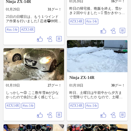
01月20日
16
グー！
Ninja ZX-14R
昨日の帰宅後、晩飯を終え、雪か
01月29日
31
グー！
き２回やりました～🪏 雪かきやって
25日の日曜日は、もう１つインド
もやっても❄️降ってくるんでいやは
ア作業を行いました⤴️ 忍者🥷仲間に
#ZX14R
#zx-14r
やでしたが。。。 一応、日中に嫁
作成してもらっていた、LEDイルミ
が２回雪かきやってくれましたけ
#zx-14r
#ZX14R
ネーション付きZX-14R純正ヘッド
どね🫢 そして今朝。。。更に10cm
ライトユニットをフロントカウル
積もっているという。。。😮‍💨 朝方
に組み付け、大まかな配線の取り
に除雪車が来てくれたものの、家
まとめをやっちゃいました🙆 仲間
の前に山を残されてしまうため、
からは、コネクター接続用の収縮
６時過ぎから近所総出で車庫から
チューブなども送っていただいた
車を出すための雪かきです🪏 因み
りと、大変心強いフォローをいた
に、日中に嫁から電話があり、カ
だきましたんで、ここからはなん
ーポートが積雪でつぶれそうだよ
とか独力でやり遂げねばです👊 手
～だって～🥵 急遽、明日休暇をい
戻りしないようにとあーでもない
ただきカーポートの上の雪降ろし
こーでもないと悩みながらやった
と、併せて実家の雪かきに行って
Ninja ZX-14R
ため時間ばかり掛かった気がしま
来ます😤 で、昨晩の雪かきの合間
す💦 でも、スイッチを含んだ配線
に、車に積みましたけどね～忍者
01月19日
27
グー！
01月18日
30
グー！
は後回しとして、大凡の完成形と
君の新しいタイヤと、先日取り外
なった後、固定化電源を繋いでテ
した前後ホイールを🛞 今日の昼休
しっかし〜😡 ここ数年雪❄️が少な
昨日、土曜日は午前中から夕方ま
スト点灯と色合い調整を行い、更
みに同僚から紹介してもらったシ
かったので余計に多く感じてしま
で雪降りでした☃️ なので、土曜日
に大満足〜🤩 前回のテストでオー
ョップに行ってお願いして来まし
うな〜😮‍💨 今日も9時頃から降り出し
は自宅の雪かき…そして今日日曜
ルレッドにしてましたが、これは
た⤴️ 残念ながら、バランスウエイト
#ZX14R
#zx-14r
#ZX14R
#zx-14r
て、昼の段階で車🚗の雪払いをし
日は実家に行って雪かき🪏 結局、先
あくまで憧れであり、違法なので
が現在付いているブラックではな
たんだけど、帰る時には更に10セ
週の火曜日から今日まで毎日雪か
パス🙅 フロント側は、その他の灯
く、貼り付けタイプだとシルバー
ンチ以上降ってるし〜☃️ 職場付近
きに汗したということになります
火類として、300cd以下の明るさ
しかないとのこと。。。 仕方ない
は朝から20センチ以上積もったな
な〜😮‍💨 でも、いいんです‼️ 逆に身
で、白、青、橙（アンバー）など
ですし、どうせ腐食が進んできた
と💦 因みに帰宅したら家🏠でも20
体を動かせてより美味い食事を摂
の色が使用可能。保安基準上、赤
純正ホイールなんでＯＫで～す～
センチクラスでした🫢 土日、自宅
ることができるんだから最高です
色は不可。デイライトとして扱う