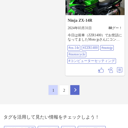
Ninja ZX-14R
2024年03月31日
88
グー！
今日は前車（ZZR1400）でお世話に
なってましたMoto jpさんにコンピ
ュータセッティングを竣工してい
#zx-14r
#ZZR1400
#motojp
ただきました。 扱い易さのフィー
リング爆上がりで、4/28にある倶楽
#motorcycle
部のクネクネツーリングが楽しみ
👍 夜は息子を基地に送りがてらお
#コンピューターセッティング
気に入りの大黒ふ頭にある台湾中
華へ行ってきました。 開発中のク
イックシフターを取り付け確認を
私の車両で行う事になりました。
（有償ですが楽しみ😊） #zx-14r
#ZZR1400 #MotoJP #motorcycle #コ
1
2
ンピューターセッティング
タグを活用して見たい情報をチェックしよう！