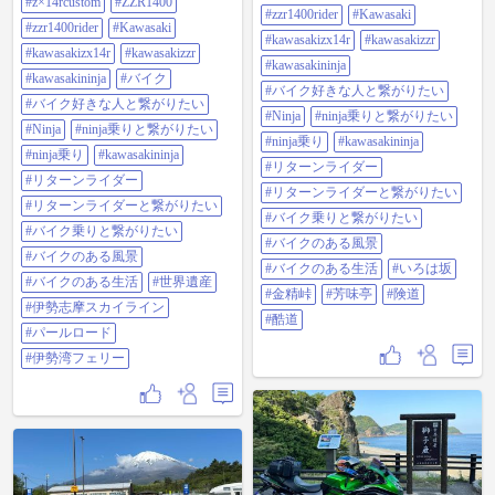
→伊勢湾フェリー→渥美半島 伊良
#z×14rcustom
#ZZR1400
げがどうしても食べたい！ 今市周
#zzr1400rider
#Kawasaki
湖→豊橋→新東名高速帰路。 紀北
りで日光はめんどい…GoogleMapで
#zzr1400rider
#Kawasaki
町から志摩までの海沿いR260は、
足尾のR122に抜けるグネグネ道、
#kawasakizx14r
#kawasakizzr
道が綺麗な高速ワインディングが
#kawasakizx14r
#kawasakizzr
粕尾峠。怪しそうだけど行ってみ
#kawasakininja
楽しいが、70キロくらいひたすら
た。 案の定ヤバかった、上りのヘ
#kawasakininja
#バイク
続くので飽きる…というか疲れる
アピンで14Rを一速でハンドルで曲
#バイク好きな人と繋がりたい
(笑) 【スカイライン】とは、伊勢志
#バイク好きな人と繋がりたい
げる(笑) バイクは倒して曲がる乗り
#Ninja
#ninja乗りと繋がりたい
摩スカイラインの為にあるような
物です。 金精峠から先、残雪の菅
#Ninja
#ninja乗りと繋がりたい
名前だなと思わせるほどの絶景だ
沼・丸沼はまだ10度前半で寒い。
#ninja乗り
#kawasakininja
った。 伊勢湾フェリーで100キロ稼
#ninja乗り
#kawasakininja
利根沼田望郷ラインは、変わらず
#リターンライダー
いで本日518km。 3日間計
の開放感。ココは、夕方が綺麗な
#リターンライダー
1,419km。 #zx14r #zx-14r #zx14r乗り
んですよね。384km。 #zx14r#zx-14r
#リターンライダーと繋がりたい
と繋がりたい #z×14rcustom #zzr1400
#zx14r乗りと繋がりたい
#リターンライダーと繋がりたい
#zzr1400rider #kawasaki
#バイク乗りと繋がりたい
#z×14rcustom #zzr1400 #zzr1400rider
#バイク乗りと繋がりたい
#kawasakizx14r #kawasakizzr
#kawasaki #kawasakizx14r
#バイクのある風景
#kawasakininja #バイク #バイク好き
#kawasakizzr#kawasakininja #バイク
#バイクのある風景
な人と繋がりたい #ninja #ninja乗り
#バイクのある生活
#いろは坂
好きな人と繋がりたい#ninja #ninja
#バイクのある生活
#世界遺産
と繋がりたい #ninja乗り
乗りと繋がりたい #ninja乗り
#金精峠
#芳味亭
#険道
#kawasakininja #リターンライダー #
#kawasakininja#リターンライダー #
#伊勢志摩スカイライン
リターンライダーと繋がりたい #バ
#酷道
リターンライダーと繋がりたい #バ
#パールロード
イク乗りと繋がりたい #バイクのあ
イク乗りと繋がりたい #バイクのあ
る風景 #バイクのある生活 #世界遺
る風景 #バイクのある生活 #いろは
#伊勢湾フェリー
産 #伊勢志摩スカイライン #パール
坂#金精峠#芳味亭#険道#酷道
ロード #伊勢湾フェリー