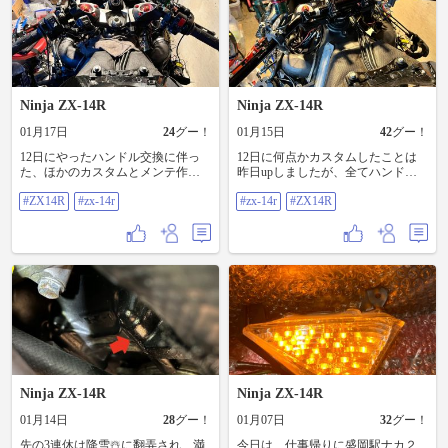
👌 タッチアップペンで黒く塗るか
🏠と実家の雪かきしたばかりなの
😃 さて、昨日から時間を見つけて
場合、夜間用の車幅灯と独立した
な～なんちゃって～😝 そうそう、
にね🥲 20時過ぎからまた外で雪か
やったメンテナンスですが… タイ
機能である必要がある…を守れば
新品タイヤもそうですが、バルブ
き🪏してくるかな😮‍💨 さて… そんな
ヤ交換のために前後のホイール🛞
合法となりますので、発光色は赤
も持ち込みでお願いしました。 ホ
中でも昼休みを使って昨日取り外
を外しました💪 ついでにブレーキ
🟥以外を使うことにします。 イー
イールは買えないので、バルブだ
したSIMOTA製エアフィルターのエ
パッドやディスクの点検をしまし
グルアイ🦅は緑🟢、イカリング🦑
けでもということで、ゲイルスピ
アブローしましたよ⤴️ コンプレッサ
たよ〜 パッドは前後共に昨シーズ
は橙🟠、アイライン👀は青🟦かな
ードのエアバルブです👍 なんて、
ーが業務用のハイパワーなおかげ
ンオフから1ミリも減って無い感
と👌 因みに、イベント参加時のモ
Ninja ZX-14R
Ninja ZX-14R
ゲイルのはゴムブッシュが交換で
でとっても綺麗になりましたよ〜
じ… ディスクの厚みは5ミリと余裕
ードでも遊んでみました😝 ま〜明
きるので、次回交換時にゴムブッ
🙆‍♂️ #ZX14R #zx-14r
でしたね🙆‍♂️ が、昨シーズンオフに
01月17日
24
グー！
01月15日
42
グー！
らかに迷惑千万モードなので、走
シュのみ新品交換すれば、エアバ
外さなかったリアのアクスルシャ
行時はやりませんよ〜🙅 以下、イ
ルブは再利用できますからね🙆‍♂️ 実
フトが逆（ナット位置が左右逆
12日にやったハンドル交換に伴っ
12日に何点かカスタムしたことは
ベントモードの動画のリンクです
は、コスパが最強なんですな～👛
💦）に付いていたのが分かりビッ
た、ほかのカスタムとメンテ作業
昨日upしましたが、全てハンドル
🎥
因みに、せこい私はN2バルブキャ
クリ🫢 やっぱり、レッドバロンは
をupします⤴️ 実は、12月中旬に
周りになります。 その中で1番のメ
https://youtube.com/shorts/ICu4S2Ex_F
ップを外してくるという😜 後ろか
納車整備でシャフトの点検とかは
#ZX14R
#zx-14r
#zx-14r
#ZX14R
UPGARAGEの通販にて、中古のグ
インが、hurricane製のアップハンキ
A?si=4YYu2wwBlzXeaWbC
ら2枚目の画像のとおり、前オーナ
していないんだな〜と😤 あと、エ
リップヒーターを買っておりまし
ットから、ZX-14R純正ハイグレー
https://youtube.com/shorts/OEiC62-
ーが横向きエアバルブを奢ってく
アフィルターを外しました〜 simota
た〜 😍 送料込みで6,820円でしたが
ド用のハンドル（純正セパハン）
FepQ?si=m29HIa1cC9hnzS1L #zx-14r
れてましたんで、私も気張ってそ
の乾湿兼用フィルターが装着して
ポチッとな～😅 何せ、今まで使っ
に交換したことです。 既にチーム
#ZX14R
こは譲れないでしょう〜😤 #ZX14R
ました⤴️ 私は湿式のメンテナンスに
ていたHONDA製スポーツヒートグ
仲間から、10mmUPのハンドルアッ
#zx-14r
疑問を感じているので、乾湿兼用
リップだと、左グリップはスイッ
プスペーサーを譲ってもらってい
であれば、行けるとこまでエアブ
チ部分を含むので交換部品だけ買
ましたが… 折角なんでもっとおか
ローで行きま〜す✌️ 会社に持って
っても12,000円します💦 中古でも
わりしちゃおうか⤴️ と、ヤフオク！
行ってエアブローして来よっと⤴️ と
5,000円以上が相場ですからね～😮‍💨
で14mmUPのスペーサーを落札しち
言うことで、来週末に某ショップ
カエディア製だと新品でも10,000円
ゃいました🙆‍♂️ これで合計24mmUP‼️
に持ち込みでタイヤ交換を依頼し
切るぐらいで買えるし。。。 さ～
と意気込んで取り付けた所、画像
ようかなと… 明日日中に連絡して
てどうしたもんかと悩んでいた
のとおり、フロントフォークのア
みます👌 #ZX14R #zx-14r
所、我がチームの支部長からナイ
ッパーの突出部分にハンドルホル
Ninja ZX-14R
Ninja ZX-14R
スアドバイスが‼️ 支部長もHONDA
ダーが一切掛からなくなることが
製を使っていた所、故障により止
わかり、これじゃ〜色々と不具合
01月14日
28
グー！
01月07日
32
グー！
む無く交換をしたそうで、今はエ
出そうだな〜😱 と、結局14mmUP
ンデュランス製のHGタイプのグリ
で納めました👍 一応、工夫した点
先の3連休は降雪☃️に翻弄され、満
今日は、仕事帰りに盛岡駅ナカ２