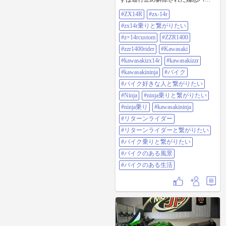
ラマへ。 1日目ー渋川伊香保ー榛名
#ZX14R
#zx-14r
湖ー裏榛名ー八ッ場ー嬬恋パノラ
マライン南ルートー北ルートー草
#zx14r乗りと繋がりたい
津ー四万湖ー沼田ー422キロ。ソロ
でメシのタイミングを逃し続け、
#z×14rcustom
#ZZR1400
休憩もそこそこに走りっぱなし。
#zzr1400rider
#Kawasaki
群馬の桜は今が満開🌸 ２日目ー東
名ーターンパイクー大観山ー伊豆
#kawasakizx14r
#kawasakizzr
スカイラインー冷川ー県道59ー土
#kawasakininja
#バイク
肥峠西伊豆スカイラインー戸田港
ー沼津ー御殿場ー山中湖パノラマ
#バイク好きな人と繋がりたい
台ー道志みちー相模湖ー434キロ。
#Ninja
#ninja乗りと繋がりたい
冷川からの県道59はまさに【険
道】 ターンパイクの桜トンネルは
#ninja乗り
#kawasakininja
ちょっと遅かったけど道志の桜🌸
#リターンライダー
も綺麗だった。 ２日間合計856キ
ロ、よく走りました。 冬の極寒苦
#リターンライダーと繋がりたい
行を乗り越えて、革ジャンTシャツ
#バイク乗りと繋がりたい
で走れる季節来ました！ #zx14r
#zx-14r #zx14r乗りと繋がりたい
#バイクのある風景
#z×14rcustom #zzr1400 #zzr1400rider
#バイクのある生活
#kawasaki #kawasakizx14r
#kawasakizzr #kawasakininja #バイク
#バイク好きな人と繋がりたい
#ninja #ninja乗りと繋がりたい #ninja
乗り #kawasakininja #リターンライ
ダー #リターンライダーと繋がりた
い #バイク乗りと繋がりたい #バイ
クのある風景 #バイクのある生活