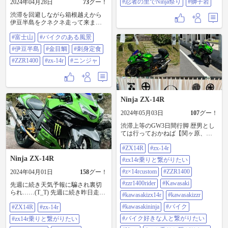
#忍者の里でNinja祭り
#獅子岩
2024年04月28日
73
グー！
クのある風景 #バイクのある生活 #
世界遺産 #忍者の里でＮＩＮＪＡ祭
渋滞を回避しながら箱根越えから
り #獅子岩
伊豆半島をクネクネ走って来まし
た。 金目鯛の刺身定食、高かった
#富士山
#バイクのある風景
けど最高に美味かった👍 前日雨だ
ったので空気も澄んでいて箱根タ
#伊豆半島
#金目鯛
#刺身定食
ーンパイク頂上からの富士山は最
高に綺麗でした。 #富士山 #バイク
#ZZR1400
#zx-14r
#ニンジャ
のある風景 #伊豆半島 #金目鯛 #刺
身定食 #ZZR1400 #zx-14r #ニンジャ
Ninja ZX-14R
2024年05月03日
107
グー！
渋滞上等のGW3日間行脚 歴男とし
ては行っておかねば【関ヶ原、長
浜、小谷城】 【忍者の里でNINJA
#ZX14R
#zx-14r
祭り】これメイン 熊野の【獅子
岩】【伊勢志摩スカイラインとパ
Ninja ZX-14R
#zx14r乗りと繋がりたい
ールロード】の絶景の、3本。 1日
目、渋滞予測にビビり睡眠2時間で
#z×14rcustom
#ZZR1400
2024年04月01日
158
グー！
AM 3時出発。 とりあえず御殿場さ
#zzr1400rider
#Kawasaki
先週に続き天気予報に騙され裏切
え過ぎときゃ大丈夫っしょ。 で、
られ……(T_T) 先週に続き昨日走り
一気に新東名浜松🅿️までワープ→
#kawasakizx14r
#kawasakizzr
に行かなかった事を後悔し… 早
豊田→名古屋→小牧→関ヶ原まで
#kawasakininja
#バイク
#ZX14R
#zx-14r
朝、雨が止み路面がドライになる
は断続渋滞。 7時間半走り通し、関
のを待ってからスタート。チョイ
ヶ原合戦資料館→決戦地→琵琶湖
#バイク好きな人と繋がりたい
#zx14r乗りと繋がりたい
ロングの計画がお散歩に変更。 名
畔バイク野郎マドラスカレー→さ