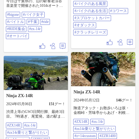
今日は千葉県の、山の駅養老渓谷
#kawasakininja#リターンライダー #
#バイクのある風景
耐えられるかな😅 #バイク弁当 #秩
喜楽里で開催された101thオートバ
リターンライダーと繋がりたい #バ
父 #雨 #カワサキ #カワサキバイク
イRIDEとCAFE BIGONEの合同イ
#バイクのある生活
#コワース
イク乗りと繋がりたい #バイクのあ
#zx-14r
#bigone
#バイク女子
ベントへまったりツーリングで参
る風景 #バイクのある生活 #コワー
#スプロケットカバー
加してきました。 バイク女子が参
ス#スプロケットカバー #オダック
#バイトル
#千葉
#ride
加され、じゃんけん大会で盛り上
#オダックス
ス#クラッチレリーズ
がってました。 BIGONEのハンバ
#RIDE集会
#zx-14r
#クラッチレリーズ
ーガーはデカくて美味かった！
#オートバイ
#bigone #バイク女子 #バイドル #千
葉 #ride #RIDE集会 #zx-14r #オート
バイ
Ninja ZX-14R
Ninja ZX-14R
2024年05月12日
146
グー！
2024年05月06日
151
グー！
険道アタック・お散歩いろは坂・
渋滞上等のGW3日間行脚、最終3日
金精峠・芳味亭からあげ・利根沼
目。 7時過ぎ、尾鷲発。道の駅まん
田望郷ライン。 都賀西方スマート
ぼうに寄り、まんぼうの串焼きを
#ZX14R
#zx-14r
→清流の里かすお→Ｋ15 粕尾峠→
#ZX14R
#zx-14r
食べてみたかったのだが営業時間
いろは坂→中禅寺湖→金精峠→芳
#zx14r乗りと繋がりたい
前… 紀北町→南伊勢→志摩→パー
味亭→利根沼田望郷ライン→赤城
#zx14r乗りと繋がりたい
ルロード→伊勢志摩スカイライン
インター。 昨夜、芳味亭のからあ
#z×14rcustom
#ZZR1400