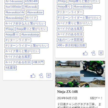
#Ninja
#ninja乗りと繋がりたい
栗湖→芦ヶ久保→東大門→土坂峠
#z×14rcustom
#ZZR1400
ざなみ街道→つづら尾崎展望台→
→神流町 神流川沿いでの、BMW R
あのベンチ→亀山泊。618km。
#ninja乗り
#kawasakininja
#zzr1400rider
#Kawasaki
nineTさんとの追っかけっこが楽し
#zx14r #zx-14r #zx14r乗りと繋がり
かった。知らん人だけど(笑) 志賀坂
#リターンライダー
#kawasakizx14r
#kawasakizzr
たい #z×14rcustom #zzr1400
峠ってまだ通行止めなのかね…？
#zzr1400rider #kawasaki
#リターンライダーと繋がりたい
#kawasakininja
#バイク
#zx14r #zx-14r #zx14r乗りと繋がり
#kawasakizx14r #kawasakizzr
たい #z×14rcustom #zzr1400
#バイク乗りと繋がりたい
#バイク好きな人と繋がりたい
#kawasakininja #バイク #バイク好き
#zzr1400rider #kawasaki
な人と繋がりたい #ninja #ninja乗り
#バイクのある風景
#Ninja
#ninja乗りと繋がりたい
#kawasakizx14r #kawasakizzr
と繋がりたい #ninja乗り
#kawasakininja #バイク #バイク好き
#バイクのある生活
#ninja乗り
#kawasakininja
#kawasakininja #リターンライダー #
な人と繋がりたい #ninja #ninja乗り
リターンライダーと繋がりたい #バ
#あのベンチ琵琶湖
#リターンライダー
と繋がりたい #ninja乗り
イク乗りと繋がりたい #バイクのあ
#kawasakininja #リターンライダー #
#関ヶ原古戦場記念館
#リターンライダーと繋がりたい
る風景 #バイクのある生活 #あのベ
リターンライダーと繋がりたい #バ
ンチ琵琶湖 #関ヶ原古戦場記念館
#バイク乗りと繋がりたい
イク乗りと繋がりたい #バイクのあ
る風景 #バイクのある生活 #東大門
#バイクのある風景
#名栗湖
#バイクのある生活
#東大門
#名栗湖
Ninja ZX-14R
2024年04月15日
122
グー！
２日連チャンのグネグネ三昧。 ま
ずは通行止め解除された嬬恋パノ