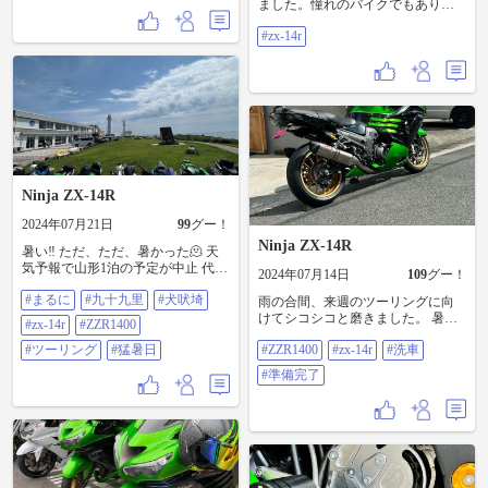
ました。憧れのバイクでもあり、
歴代乗ってきたNinjaとしては３台
#zx-14r
目になります。フルパワーの所有
感は半端ないです。北海道の素晴
らしい秋を14Rと共に満喫したいと
思います。 #zx-14r
Ninja ZX-14R
2024年07月21日
99
グー！
Ninja ZX-14R
暑い‼️ ただ、ただ、暑かった🫠 天
気予報で山形1泊の予定が中止 代替
2024年07月14日
109
グー！
え案で九十九里へ海鮮ランチツー
#まるに
#九十九里
#犬吠埼
に行ってきました。 海岸線は流石
雨の合間、来週のツーリングに向
に28〜31度位でしたが、内陸は35
けてシコシコと磨きました。 暑い
#zx-14r
#ZZR1400
度超えてる所も😱 おじちゃん暴走
🥵熱中症寸前🫠 一泊で山形なんで
族の引退式みたいで、後ろから覆
#ツーリング
#猛暑日
#ZZR1400
#zx-14r
#洗車
すが天気予報が怪しく…明日午後
面追走その後ろで一般車から撮
決まります。 日帰りで銚子になり
#準備完了
影、曲がる交差点の先にも覆面が
そー 海鮮やけ食いツアーかなぁ
待機、静かに走ってませんでし
#ZZR1400 #zx-14r #洗車 #準備完了
た。😡 ランチは千葉県民ライダー
おすすめの、まるに。 バイトのお
姉ちゃん２人可愛い😍おすすめで
す🤣（⚠️ご飯大盛りにすると丼飯に
山盛りで出てきます。） 水着のお