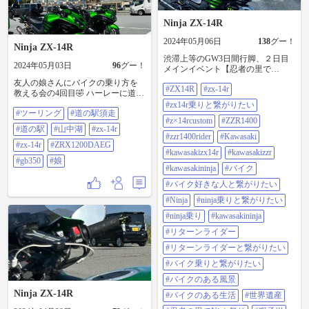
Ninja ZX-14R
2024年05月06日
138
グー！
Ninja ZX-14R
渋滞上等のGW3日間行脚、２日目
2024年05月03日
96
グー！
メインイベント【忍者の里で
NINJA祭り】 関東ナンバーそこそ
友人の娘さんにバイクの乗り方を
#ZX14R
#zx-14r
こいるのね、って思ったら福島と
教える会の4回目🤣 ハーレーに道を
か九州ナンバーとか、変態さんた
譲ったり、まったりツーリングで
#zx14r乗りと繋がりたい
くさんおった(笑) →吉野→道の駅吉
#ツーリング
#道の駅須走
した。 成長を見届けるのも良いで
野路大塔→道の駅十津川郷→熊野
#z×14rcustom
#ZZR1400
すね。 私には娘が居ないので、パ
#道の駅
#山中湖
#zx-14r
本宮大社→丸山千枚田→獅子岩→
パとの会話に興味深々🤣 癒されま
#zzr1400rider
#Kawasaki
尾鷲泊の世界遺産リレー。 なんと
した👍 #ツーリング #道の駅須走 #
#zx-14r
#ZRX1200DAEG
いってもね、十津川・熊野川沿い
#kawasakizx14r
#kawasakizzr
道の駅 #山中湖 #ZX-14R #zx-14r
#gb350
#娘
の【山】が素晴らしく美しい！関
#ZRX1200DAEG #gb350 #娘
#kawasakininja
#バイク
東にはないスケール感…かな？ し
かし奈良・三重は羨ましい。ちょ
#バイク好きな人と繋がりたい
っと内陸に走れば、素敵なワイン
#Ninja
#ninja乗りと繋がりたい
ディングがたくさん。絶対にまた
来よう。本日289km。 #zx14r #zx-
#ninja乗り
#kawasakininja
14r #zx14r乗りと繋がりたい
#リターンライダー
#z×14rcustom #zzr1400 #zzr1400rider
#kawasaki #kawasakizx14r
#リターンライダーと繋がりたい
#kawasakizzr #kawasakininja #バイク
#バイク乗りと繋がりたい
#バイク好きな人と繋がりたい
#ninja #ninja乗りと繋がりたい #ninja
#バイクのある風景
乗り #kawasakininja #リターンライ
Ninja ZX-14R
#バイクのある生活
#世界遺産
ダー #リターンライダーと繋がりた
い #バイク乗りと繋がりたい #バイ