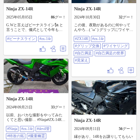
が、ストロボモードでランダム発
ラで#ZX-14R #ZZR1400 #ZX-14の
#YZF-R1M #山口県 #鳥居 #元乃隅
光🌈が楽しめるんだからね〜皆に
MT がありますが、行く人っていま
神社 #千畳敷 #センザキッチン #麦
Ninja ZX-14R
Ninja ZX-14R
笑ってもらえること間違いない🤩
すかー？ #カーボンタンクパット
cafe #天盛りうどん
今週末はハンドルを純正戻し（セ
#A-TECH(エーテック) #インカム
2025年05月05日
86
グー！
2024年10月30日
32
グー！
パハン）にする予定で〜す⤴️ 因みに
#SENA50S #SENA20S #ZZRミーテ
ストロボモードを撮影した動画🎥
G.Wと言えばビーナスライン🗽 と
この後、夜勤があるのに何やって
ィング
のリンク先（YouTube）を以下に貼
言うことで、儀式として今年もや
んやろ…( ˘ω˘ ) グリップにワイヤリ
りま〜す🎞️
って来ました🏍️ ただ、早朝の神岡
ングをしてます。 簡単そうに見え
https://youtube.com/shorts/VkKwdARL
#ビーナスライン
#zx-14r
#ZX14R
#zx-14r
から安房峠付近はとんでもなく寒
て、実は大変😇 サーキットでは役
BYc?si=Sbt20xkI7p88v4L1
くて引き返しそうになりました🥶
に立つカスタムだと聞いたことあ
#グリップ交換
#ワイヤリング
https://youtube.com/shorts/VkKwdARL
諏訪に着く頃には暖かったので生
ります。(グリップが滑るのを防ぐ
BYc?si=xIhKjYmvi1v2BU1q #ZX14R
き返りました👼 今年も富士山見れ
目的) だが、公道だと…まァ、見栄
#自己満足
#自己満足の世界
#zx-14r
たし、来てよかったです😇 #ビーナ
え目的でカスタムしてます。 単な
#見栄え
スライン #zx-14r
る自己満足ですもの。 #ZX14R #zx-
14r #グリップ交換 #ワイヤリング #
自己満足 #自己満足の世界 #見栄え
Ninja ZX-14R
2024年09月21日
33
グー！
以前、おバカな撮影をやってみた
くてと思い撮影… #Ninja#ZX-14R
Ninja ZX-14R
#Devil管 #特攻の拓#朧童幽霊
#Ninja
#zx-14r
#devil管
2024年09月11日
56
グー！
#特攻の拓
#朧童幽霊
縁があり、14Rをお譲りしてもらい