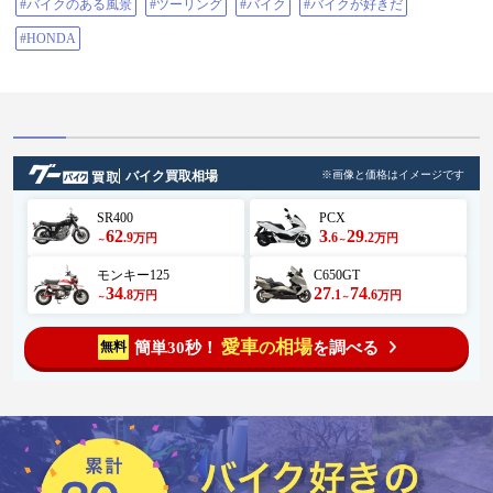
#バイクのある風景
#ツーリング
#バイク
#バイクが好きだ
#HONDA
バイク買取相場
※画像と価格はイメージです
SR400
PCX
62
3
29
.9
.6
.2
万円
万円
～
～
モンキー125
C650GT
34
27
74
.8
.1
.6
万円
万円
～
～
愛車
相場
簡単30秒！
を調べる
無料
の