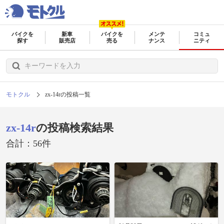
バイクを
新車
バイクを
メンテ
コミュ
探す
販売店
売る
ナンス
ニティ
モトクル
zx-14rの投稿一覧
zx-14r
の投稿検索結果
合計：56件