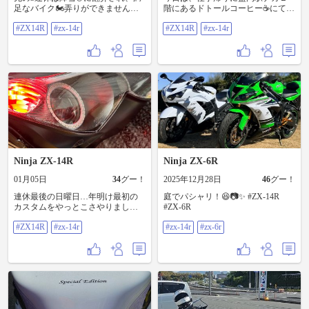
ップヒーターを使っているとのこ
は、どうしても社外のグリップを
足なバイク🏍️弄りができませんで
階にあるドトールコーヒー☕️にて待
と😎 早速ググってみると電圧計も
組むとエンド部分に隙間が出てし
したが、何点かはカスタムを進め
ち合わせでした⤴️ 仕事で来盛したチ
付いているし、バッテリーの保護
まうんで、近所のホムセンからス
#ZX14R
#zx-14r
#ZX14R
#zx-14r
ることができました👍 それについ
ーム仲間と会ったんですが、昨年
機能や各種快適設定も多くあり非
ポンジカバーを買って来て薄切り
ては明日以降にも小出しにて紹介
12月に依頼していた、ZX-14R前後
常にいい感じです💓 確かに高機能
し嵌めてみたところ、予想以上の
するつもりですが、併せて諸所の
純正ウインカーユニットのシーケ
にも関わらず新品13,000円程度で購
ナイスな仕上がりに大満足でし
点検も兼ねていまして、そこで発
ンシャルLEDウインカー化が完成し
入できるのは魅力ですよね👌 さ～
た〜🙆‍♂️ あとは、グリップエンドに
見した所見をば先に紹介しちゃい
たので引き取りながら、積もった
て安い出物は無いだろうか～とグ
POSHのヘビーウェイトバーエンド
ます💡 ま〜よくあるトラブル👿と
話をしちゃった訳で😝 このブツ
グっていたところに毎度いい出物
を仕込んだり、入手しておいた
して、エンジンブロック諸所から
は、ZX-14Rの純正ウインカーに自
を発見してしまうのがUPGARAGE
YAMAHA YZF-R6用のグリップア
のエンジンオイル漏れが挙げられ
作で基盤にLEDバルブと必要な抵抗
さん‼️ 即ポチッとした次第です✌️
ッセンブリーのスロットルコーン
ます。 Kawasaki車あるある…って
を仕込んだ物なんですよ〜⤴️ 残念な
KawasakiのNinja400に使っていたと
部分を嵌めてみました‼️ これをZX-
ハーレーもでしたけどね😝 最初は
がら私のDIYではなく、チームの仲
いうことなので、案外ポン付けい
14Rに仕込むと、幾分かハイスロに
ヘッドカバー左側ガスケットから
間が腕によりをかけて製作してく
けるかもと考えたのも理由の１つ
なるという情報がありチャレンジ
のオイル滲みかな〜って思ってよ
れた力作です🤩 動画ではどうして
でした🙆‍♂️ 結局、ポン付け。。。と
しちゃいましたよ〜⤴️⤴️⤴️ 今まで使っ
くよく見てみると、最初の画像の
もスマホ📱を構えながらブライン
Ninja ZX-14R
Ninja ZX-6R
は行かず💦 ディスプレイ部分の取
て来た、グリップのスロットルワ
赤矢印部分付近が結構ウエットな
ドで接点に配線を接触させるた
り付け位置であ～でもないこ～で
イヤーホルダーと比較した画像を
んですな〜💦 が、黄色矢印がオイ
め、上手くシーケンシャルさせる
01月05日
34
グー！
2025年12月28日
46
グー！
もないと試行錯誤しながら無事取
見ると一目瞭然です✅ そうそう、
ルクーラーからのオイルフィッテ
ことは至難の技だったことから、
り付け完了✅ メインスイッチＯＮ
ライトスイッチ付きのハンドルス
ィングなんですが、その付近は一
たまに上手く流せていませんが、
連休最後の日曜日…年明け最初の
庭でパシャリ！😆📷✨ #ZX-14R
でバッテリーの電圧表示、ディス
イッチボックスですが、残念なが
切漏れが無い… ということで、更
しっかりと接点に接触させると綺
カスタムをやっとこさやりました
#ZX-6R
プレイ部のプッシュボタンを押す
らボックスのポッチ部分（画像赤
に吟味して見ると、2枚目画像の赤
麗に流れますし、とても明るいで
よ〜💪 忍者君🥷のヘッドライトユ
とヒートグリップのスイッチが入
丸）の位置がハンドルバーと合い
矢印のボルト🔩頭に漏れている液
す🤩 かえってウインカーポジショ
#ZX14R
#zx-14r
#zx-14r
#zx-6r
ニット内に色々と小細工していた
りました～いや～ホッとした～😮‍💨
ません😓 新たにハンドルに穴を開
体の雫💧を発見‼️ 拭き取ってみたら
ン化せずに機能を絞ったことで、
だきましたが、もちろん配線等の
そしてハンドル交換のついでにや
け直すことも考えましたが、単純
緑色… そう、クーラントでした😓
よりしっかりとしたシーケンシャ
ワイヤリングは個体や取り合いパ
ったメンテナンスですが、電子ス
にポッチをむしり取りました😝 一
因みに最初に疑った緑色矢印の滲
ル時の光量を確保できたとのこと
ーツとの合わせなのでセルフにな
ロットルではない我が忍者君で
応、滑り止めのつもりでビニール
みはガスケットからではなく、青
😎 この自作シーケンシャルLEDウ
ります👌 で、ヘッドライトユニッ
す… 昨シーズン感じたことが、ス
テープを巻き、ボックスを挟み込
矢印のウォーターポンプからエン
インカーユニットは、チーム内で
ト裏、バルブ脇から配線を取り出
ロットルグリップの重さでした😢
みましたが、何故かライトスイッ
ジンブロックへのフィッティング
の装着率が高く、取り付けるLEDを
すことから、そのままではゴムカ
もう少し軽く操作できれば長距離
チに干渉して、スイッチの動きが
周辺から滲んでいるみたいなんで
はじめ、各パーツは国産に拘った
バーを嵌め込むことができません
が楽になるのに … そう考えていた
渋くなってしまいました😮‍💨 要調整
すな〜 なので、ボルトの増し締め
とのことで、故障発生率が未だに