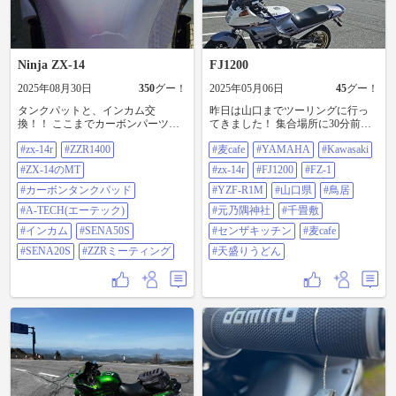
💦 なので、ゴムカバーに切れ込み
のでオフシーズンにメンテしちゃ
ですな😅 跨って軽くポジションを
で行ければな〜とは思ったもの
ゼロ%なんだって〜😃 既に7〜8年
を入れ、配線を引き出した後にコ
います👊 って、なんてことない注
取ってみましたが、やっぱりアッ
の、なんかこのフィッティング
前から製作を続け、装着されてい
ーキングしました。 何でコーキン
油ですけどね～🔧 スロットル＆ア
プハンキットよりも、私はしっく
（92005-0104）には、代替部品が出
るユニットにも関わらず、故障率
グするか考えましたが、どうせホ
イドルワイヤーのタイコ部分をス
りと来るかな🙆‍♂️ またまたありがと
ているみたいなんです。 部品番号
ゼロはとんでもなく信頼度が高い
ムセンのシリコンコーキング剤を
ロットルコーン、そしてスロット
うございました〜section1998さん🙇‍♂️
Ninja ZX-14
FJ1200
も92005-0815と2015年以降のZX-
証だと思います👌 Ｎさん（オフ
買っても、その殆どが余ってしま
ルボディーから外し注油しまし
#zx-14r #ZX14R
14R用のパーツになっています。 こ
名）本当にありがとうございまし
い硬化しちゃって廃棄するだけに
2025年08月30日
350
グー！
2025年05月06日
45
グー！
た。 結果。。。あまり変わらなか
のフィッティングは約2000円程度
た🙏 さ〜て、これにて私の2026シ
なりますからね🧐 少しは割高にな
ったかな。。。気のせいか軽くな
なので、どうせクーラント交換を
ーズン新パーツのご紹介は完了と
りますが、車用の隙間シール剤に
タンクパットと、インカム交
昨日は山口までツーリングに行っ
った気が。。。 なんてブラセボで
するなら、フィッティングやOリン
なります✅ あとは春に向けてコツ
決定‼️ 早速使ってみましたが…なん
換！！ ここまでカーボンパーツた
てきました！ 集合場所に30分前に
しょうけどね😝 ほかにもスロット
グを併せて交換しようかな〜と思
コツと取り付けて行かねばですね
か綺麗にできませんね🤦 気を取り
くさん付けてきたので、タンクパ
来てしまいお暇な時間になってし
ルボディーの回転部分にラスペネ
った次第です🙆‍♂️ となると…ラジエ
😅 シーケンシャルさせて動画🎥
直して、ポジションバルブ用のカ
#zx-14r
#ZZR1400
#麦cafe
#YAMAHA
#Kawasaki
ットもおもいきってA-TECHの綾織
まいました😅そこから続々と集ま
を注油したりしましたが、最後は
ーターずらしたりしなきゃならん
（YouTube）のリンク貼っておきま
ラフル発光タイプのLED基盤を仲間
カーボンタンクパットを付けまし
ってきていよいと出発です！ 前か
ワイヤーの遊び調整です⤴️ スロット
#ZX-14のMT
#zx-14r
#FJ1200
#FZ-1
し面倒ですが仕方ない… 3月過ぎて
すね〜
から譲っていただきましたので、
たー！うーん。控えめに言っても
ら言ってみたいと思ってた鳥居が
ル＆アイドルワイヤーのアジャス
外にバイク🏍️を出せるようになっ
https://youtube.com/shorts/sGHvRYTgt
ありがたく仕込んでみました✌️ そ
最高！！ そしてインカム。壊れた
#カーボンタンクパッド
いっぱいあるところに行きました
#YZF-R1M
#山口県
#鳥居
トスクリューを調整しながら、ス
てからクーラント交換しようと思
1o?si=sMiZLVjkU7zOoFEe
のままだとLED基盤が若干大きく、
わけでもないけど、チームの人数
が渋滞が凄い凄い💦 人気スポット
ロットルグリップの遊び調整をし
#A-TECH(エーテック)
#元乃隅神社
#千畳敷
っているので、サイドカウルを戻
https://youtube.com/shorts/aFUC-
T10バルブ用の純正ソケットに挿し
が増えてきたので、Bluetoothではな
とGWなのもあって目茶苦茶混んで
て完了です💪 今週末は合間を見て
すのはあと２ヶ月は待たないとな
Hph3iQ?si=kgR1l2cPLNYqbHsA
こみできませんでしたので、ファ
く、メッシュで繋ごうとなりまし
ました💦その後に千畳敷行ってそ
#インカム
#SENA50S
#センザキッチン
#麦cafe
アレをやってま〜す🛞 #ZX14R #zx-
と😮‍💨 #ZX14R #zx-14r
#ZX14R #zx-14r
イルで削りながら力技で嵌め込み
た。なので迷った挙げ句、SENAの
の後にご飯求めてセンザキッチン
14r
#SENA20S
#ZZRミーティング
#天盛りうどん
ました💪 気持ち接点がズレている
20Sから50Sへ。うーん。音質いい
へ。ここも相変わらず人が多いこ
感じで微妙に点灯or不点灯となりま
し、メッシュは繋ぐの楽～。何人
と😅 その後にデザート求めて秋吉
す。 もしかしたら走行中の振動で
かは30Jにしてたけど、インカム担
台へ！ 初めて行った #麦cafe さんで
も不点灯になるかもな〜😵 取り敢
当が50Rにしてたから、合わせたか
プリンを食べて帰りは高速でかっ
えず点灯するポイントに合わせて
った。 インカムに迷っている方が
飛ばして帰りました。 久し振りの
試験点灯してみます💡 もちろん公
いたら、Bluetoothと、メッシュ機
ツーリングで楽しかった 今日は昨
道走行中は白色ベースの点灯色に
能、両方を兼ね備えている50Sオス
日帰ってから何も食べずに就寝し
なりますが、ミーティングなどの
スメです♪ 9月中旬には第８回
たので朝から天盛りうどんに食べ
イベント時は、付属のリモコンで
POLARIS１泊ツーリングもあるの
に行ってきました！ これで760円だ
色々と色遊びができるんですよ
で、少しずつ準備をしていかない
からコスパ最強です☺ #YAMAHA
ね〜😝 赤や青、緑の単色もです
と。 そだ。9月20日に箱根のバイパ
#Kawasaki #zx-14r #FJ1200 #FZ-1