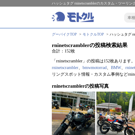
ハッシュタグ rninetscramblerのカスタム・ツーリン
グーバイクTOP
モトクルTOP
ハッシュタグ rnin
rninetscramblerの投稿検索結果
合計：152枚
「rninetscrambler」の投稿は152枚あります
rninetscrambler
、
bmwmotorrad
、
BMW
、
rnine
リングスポット情報・カスタム事例などrnine
rninetscramblerの投稿写真