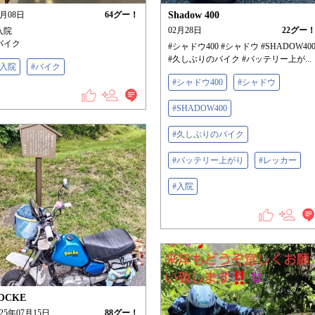
6月08日
64
グー！
Shadow 400
02月28日
22
グー
入院
バイク
#シャドウ400 #シャドウ #SHADOW40
#久しぶりのバイク #バッテリー上が...
#入院
#バイク
#シャドウ400
#シャドウ
#SHADOW400
#久しぶりのバイク
#バッテリー上がり
#レッカー
#入院
OCKE
025年07月15日
88
グー！