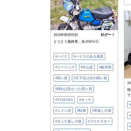
2024年08月05日
83
グー！
とうとう最終章…📝☠️🙀💦💦
#バイク
#バイクのある風景
#ツーリング
#中山道
#岐阜県
#関ヶ原
#天下分け目の関ヶ原
2
#帰れば良かった関ヶ原
怪
で
#YAMAHA
#ポッケ
#ニャン吉
#転倒
#車返しの坂
#ポッケ返しの坂
#プロテクター