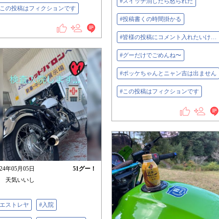
#スイッチ消したら怒られた
#この投稿はフィクションです
#投稿書くの時間掛かる
#皆様の投稿にコメント入れたいけどなかなか…
#グーだけでごめんね〜
#ポッケちゃんとニャン吉は出ません
#この投稿はフィクションです
024年05月05日
51
グー！
 天気いいし
#エストレヤ
#入院