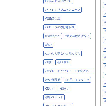
#寄るんじゃなかった
#アドレナリンニャンニャン
#寝物語の里
#スロープの横は急斜面
#お地蔵さん
#救急車は呼ばない
#痛い‬
#たいした事ないと思ってた
#骨折
#鎖骨骨折
#骨プレートとワイヤーで固定されてる
#軽い脳震盪
#お星さまキラキラ
#楽しい
#面白い
#撮影スポット