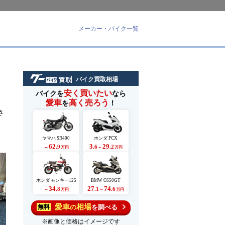
メーカー・バイク一覧
バイク買取相場
安く買いたい
バイクを
なら
愛車
高く売ろう
を
！
さ
ヤマハ SR400
ホンダ PCX
62
3
29
.9
.6
.2
～
万円
～
万円
ホンダ モンキー125
BMW C650GT
34
27
74
.8
.1
.6
～
万円
～
万円
愛車
相場
の
を調べる
無料
※画像と価格はイメージです