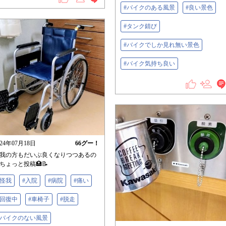
#バイクのある風景
#良い景色
#タンク錆び
#バイクでしか見れ無い景色
#バイク気持ち良い
024年07月18日
66
グー！
我の方もだいぶ良くなりつつあるの
ちょっと投稿🏥📝
#怪我
#入院
#病院
#痛い‬
#回復中
#車椅子
#脱走
#バイクのない風景