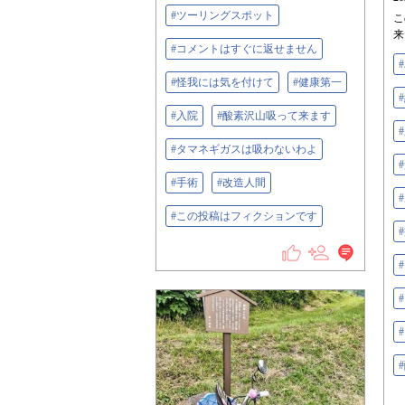
#ツーリングスポット
こ
来
#コメントはすぐに返せません
#怪我には気を付けて
#健康第一
#入院
#酸素沢山吸って来ます
#タマネギガスは吸わないわよ
#手術
#改造人間
#この投稿はフィクションです