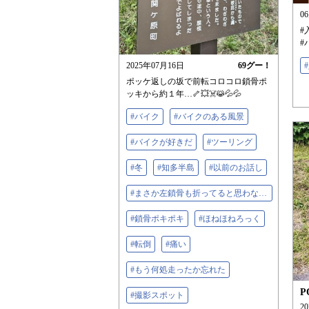
0
#
#
2025年07月16日
69
グー！
ポッケ返しの坂で前転コロコロ鎖骨ポ
ッキから約１年…🦴💥☠️😹💦💦
#バイク
#バイクのある風景
#バイクが好きだ
#ツーリング
#冬
#知多半島
#以前のお話し
#まさか左鎖骨も折ってると思わなかったでしょ
#鎖骨ポキポキ
#ほねほねろっく
#転倒
#痛い‬
#もう何処走ったか忘れた
P
#撮影スポット
2