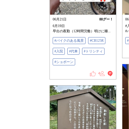
06月21日
88
グー！
0
6月19日
#
早出の夜勤（12時間労働）明けに睡...
#
#バイクのある風景
#CB125R
#入院
#代車
#トリシティ
#ショボーン