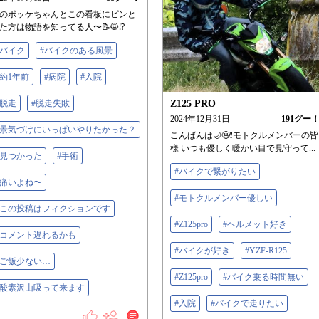
のポッケちゃんとこの看板にピンと
た方は物語を知ってる人〜📝😺⁉️
#バイク
#バイクのある風景
#約1年前
#病院
#入院
#脱走
#脱走失敗
Z125 PRO
2024年12月31日
191
グー
#景気づけにいっぱいやりたかった？
こんばんは🌙😃❗モトクルメンバーの皆
様 いつも優しく暖かい目で見守って...
#見つかった
#手術
#バイクで繋がりたい
#痛いよね〜
#モトクルメンバー優しい
#この投稿はフィクションです
#Z125pro
#ヘルメット好き
#コメント遅れるかも
#バイクが好き
#YZF-R125
#ご飯少ない…
#Z125pro
#バイク乗る時間無い
#酸素沢山吸って来ます
#入院
#バイクで走りたい