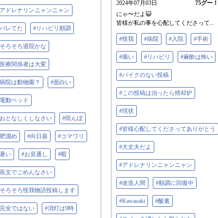
2024年07月03日
75
グー
#アドレナリンニャンニャン
にゃ〜だよ😺
皆様が私の事を心配してくださって...
#バレてた
#リハビリ順調
#怪我
#病院
#入院
#手術
#そろそろ退院かな
#痛い‬
#リハビリ
#麻酔は怖い
#医療関係者は大変
#バイクのない投稿
#病院は動物園？
#面白い
#この投稿は治ったら焼却炉
#電動ベッド
#現状
#おとなしくしなさい
#田んぼ
#皆様心配してくださってありがとう
#肥溜め
#向日葵
#コマワリ
#大丈夫だよ
#暑い
#お見通し
#暇
#アドレナリンニャンニャン
#長文でごめんなさい
#改造人間
#順調に回復中
#そろそろ怪我物語投稿します
#Kawasaki
#酸素
#完全ではない
#消灯は9時