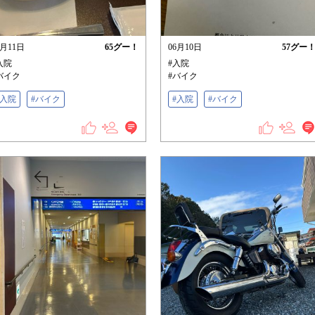
6月11日
65
グー！
06月10日
57
グー
入院
#入院
バイク
#バイク
#入院
#バイク
#入院
#バイク