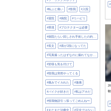
#ツーリングスポット
#転ぶと痛い
#怪我
#入院
#退院
#病院
#リハビリ
#県境
#プロテクターは必要
#病院たらい回しされ手術したの約1週間後
#長文
#肩が2段になってた
#写真撮ったはずなのに撮れてなかった
#皆様も気を付けて
#怪我は突然やってくる
#痛みでイカれた
#激痛
2
朝
#バイクが好きだ
#私はアホだ
#怪我物語引っ張ってごめんね〜
#まだまだ治療中
#完全ではない