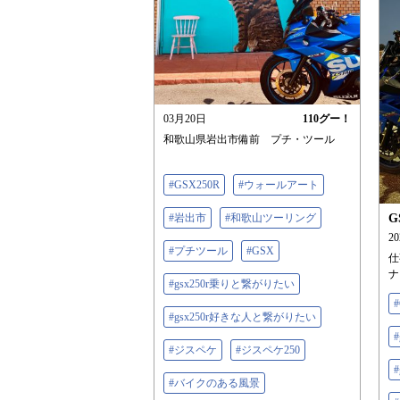
03月20日
110
グー！
和歌山県岩出市備前 プチ・ツール
#GSX250R
#ウォールアート
#岩出市
#和歌山ツーリング
G
2
#プチツール
#GSX
仕
ナ
#gsx250r乗りと繋がりたい
#gsx250r好きな人と繋がりたい
#ジスペケ
#ジスペケ250
#バイクのある風景