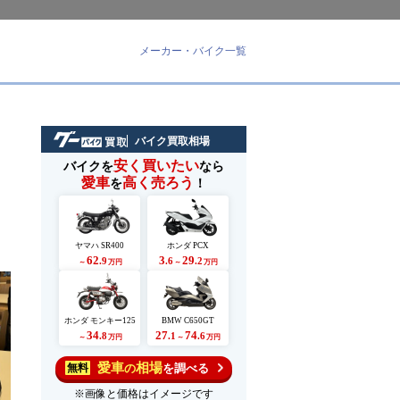
メーカー・バイク一覧
バイク買取相場
安く買いたい
バイクを
なら
愛車
高く売ろう
を
！
ヤマハ SR400
ホンダ PCX
62
3
29
.9
.6
.2
～
万円
～
万円
ホンダ モンキー125
BMW C650GT
34
27
74
.8
.1
.6
～
万円
～
万円
愛車
相場
の
を調べる
無料
※画像と価格はイメージです