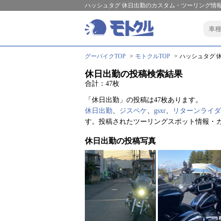
ハッシュタグ 休日出勤のカスタム・ツーリング情報
グーバイクTOP
モトクルTOP
ハッシュタグ 休
休日出勤の投稿検索結果
合計：47枚
「休日出勤」の投稿は47枚あります。
休日出勤
、
ジスペケ
、
gsxr
、
リターンライダ
す。投稿されたツーリングスポット情報・
休日出勤の投稿写真