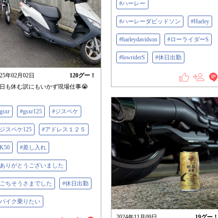
#ハーレー
#ハーレーダビッドソン
#Harley
#harleydavidson
#ローライダーS
#lowriderS
#休日出勤
025年02月02日
120
グー！
日も休む訳にもいかず現場仕事😭
gsxr
#gsxr125
#ジスペケ
#ジスペケ125
#アドレス１２５
K50
#差し入れ
#ありがとうございました
#ごちそうさまでした
#休日出勤
#バイク乗りたい
2024年11月09日
19
グー