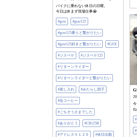
バイクに乗れない休日の日曜。
今日は休まず現場仕事😭
#gsxr
#gsxr125
#gsxr125乗りと繋がりたい
#gsxr125好きと繋がりたい
#GSX
#ジスペケ
#ジスペケ125
#リターンライダー
#リターンライダーと繋がりたい
#差し入れ
#みたらし団子
G
2
#缶コーヒー
今
ね
#ごちそうさまでした
#
#ありがとう
#CB125R
#アドレスＶ１２５
#休日出勤