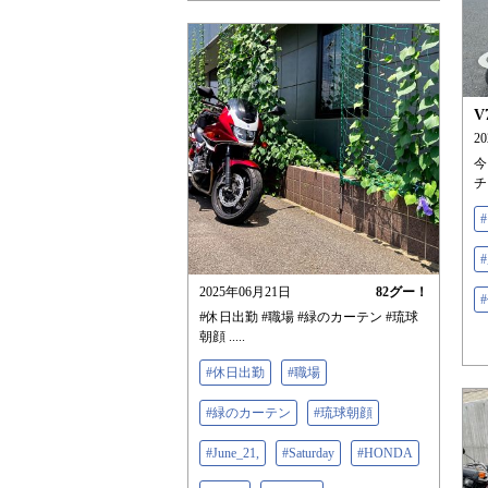
V
2
今
チ
2025年06月21日
82
グー！
#休日出勤 #職場 #緑のカーテン #琉球
朝顔 .....
#休日出勤
#職場
#緑のカーテン
#琉球朝顔
#June_21,
#Saturday
#HONDA