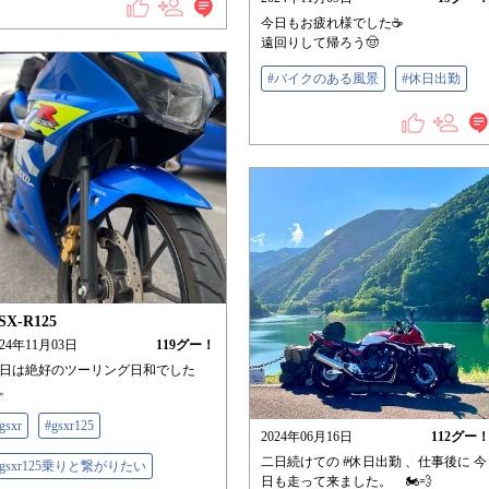
今日もお疲れ様でした☕
遠回りして帰ろう🤠
#バイクのある風景
#休日出勤
SX-R125
024年11月03日
119
グー！
日は絶好のツーリング日和でした
。
gsxr
#gsxr125
2024年06月16日
112
グー
二日続けての #休日出勤 、仕事後に 今
#gsxr125乗りと繋がりたい
日も走って来ました。 🏍💨