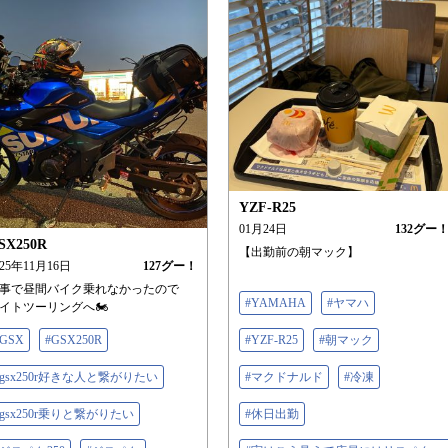
YZF-R25
01月24日
132
グー
SX250R
【出勤前の朝マック】
025年11月16日
127
グー！
事で昼間バイク乗れなかったので
#YAMAHA
#ヤマハ
イトツーリングへ🏍️
#GSX
#GSX250R
#YZF-R25
#朝マック
#gsx250r好きな人と繋がりたい
#マクドナルド
#冷凍
#gsx250r乗りと繋がりたい
#休日出勤