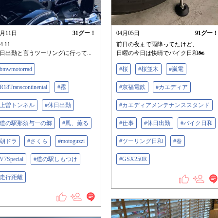
4月11日
31
グー！
04月05日
91
グー
.4.11
前日の夜まで雨降ってたけど、
日出勤と言うツーリングに行って...
日曜の今日は快晴でバイク日和🏍️
bmwmotorrad
#桜
#桜並木
#嵐電
R18Transcontinental
#霧
#京福電鉄
#カエディア
#上曽トンネル
#休日出勤
#カエディアメンテナンススタンド
#道の駅那須与一の郷
#風、薫る
#仕事
#休日出勤
#バイク日和
#朝ドラ
#さくら
#motoguzzi
#ツーリング日和
#春
V7Special
#道の駅しもつけ
#GSX250R
#走行距離