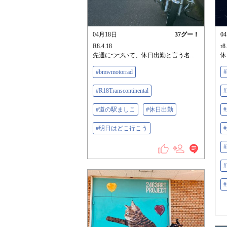
04月18日
37
グー！
0
R8.4.18
r8
先週につづいて、休日出勤と言う名...
休
#bmwmotorrad
#
#R18Transcontinental
#
#道の駅ましこ
#休日出勤
#明日はどこ行こう
#