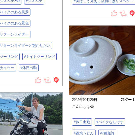
#ジスペケ250
#ジスペケ
#実はこう見えて店員にはリスペクトしている
#バイクのある風景
#バイクのある景色
#リターンライダー
#リターンライダーと繋がりたい
#ツーリング
#ナイトツーリング
#ナイツー
#休日出勤
2025年09月20日
76
グー
こんにちは😁
#休日出勤
#バイクなしです
#鍋焼うどん
#2種免許