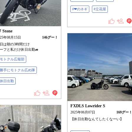
#❤のネギ
#立花屋
7 Stone
025年08月15日
146
グー！
日は朝の3時間だけ
ーフと私だけ休日出勤🚙
#モトクル広報部
#勝手にモトクル広め隊
#休日出勤
FXDLS Lowrider S
2025年06月07日
169
グー
【休日出勤なんてしたくなーい】