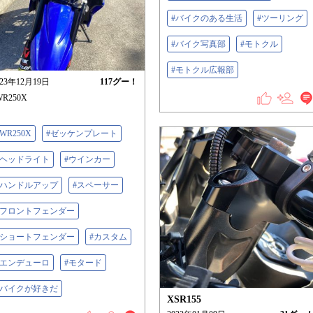
#バイクのある生活
#ツーリング
#バイク写真部
#モトクル
#モトクル広報部
023年12月19日
117
グー！
WR250X
#WR250X
#ゼッケンプレート
#ヘッドライト
#ウインカー
#ハンドルアップ
#スペーサー
#フロントフェンダー
#ショートフェンダー
#カスタム
#エンデューロ
#モタード
#バイクが好きだ
XSR155