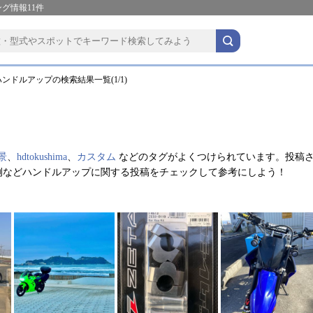
グ情報11件
ンドルアップの検索結果一覧(1/1)
。
景
、
hdtokushima
、
カスタム
などのタグがよくつけられています。投稿
例などハンドルアップに関する投稿をチェックして参考にしよう！