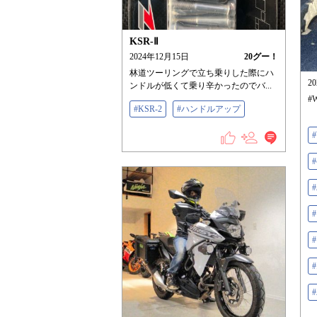
KSR-Ⅱ
2024年12月15日
20
グー！
林道ツーリングで立ち乗りした際にハ
2
ンドルが低くて乗り辛かったのでバ...
#
#KSR-2
#ハンドルアップ