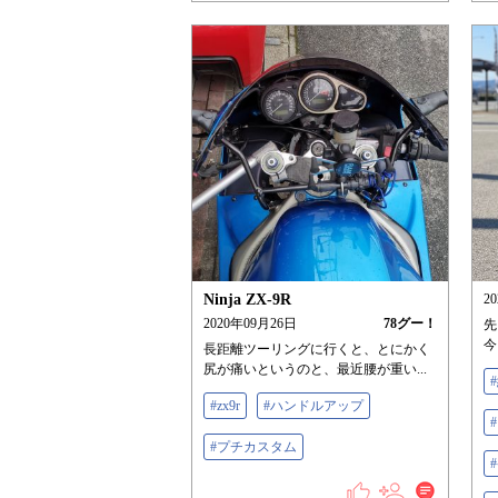
Ninja ZX-9R
2
2020年09月26日
78
グー！
先
今
長距離ツーリングに行くと、とにかく
尻が痛いというのと、最近腰が重い...
#zx9r
#ハンドルアップ
#プチカスタム