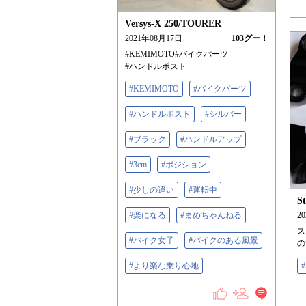
Versys-X 250/TOURER
2021年08月17日
103
グー！
#KEMIMOTO#バイクパーツ
#ハンドルポスト
#KEMIMOTO
#バイクパーツ
#ハンドルポスト
#シルバー
#ブラック
#ハンドルアップ
#3cm
#ポジション
#少しの違い
#運転中
St
#楽になる
#まめちゃんねる
2
ス
#バイク女子
#バイクのある風景
の
#より楽な乗り心地