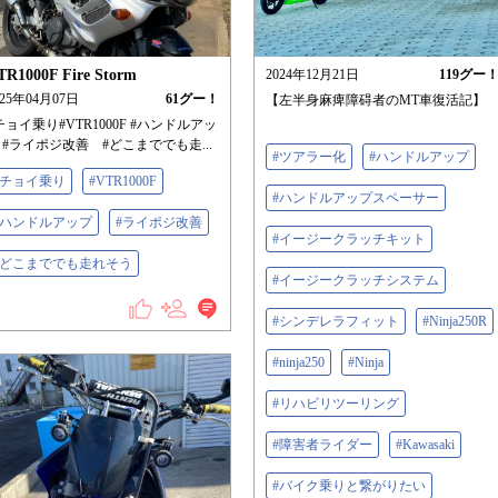
TR1000F Fire Storm
2024年12月21日
119
グー
025年04月07日
61
グー！
【左半身麻痺障碍者のMT車復活記】
チョイ乗り#VTR1000F #ハンドルアッ
 #ライポジ改善 #どこまででも走...
#ツアラー化
#ハンドルアップ
#チョイ乗り
#VTR1000F
#ハンドルアップスペーサー
#ハンドルアップ
#ライポジ改善
#イージークラッチキット
#どこまででも走れそう
#イージークラッチシステム
#シンデレラフィット
#Ninja250R
#ninja250
#Ninja
#リハビリツーリング
#障害者ライダー
#Kawasaki
#バイク乗りと繋がりたい