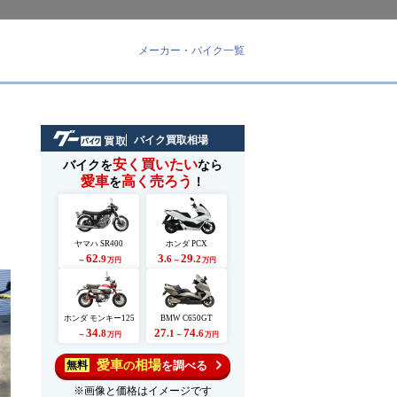
メーカー・バイク一覧
バイク買取相場
安く買いたい
バイクを
なら
愛車
高く売ろう
を
！
さ
ヤマハ SR400
ホンダ PCX
62
3
29
.9
.6
.2
～
万円
～
万円
ホンダ モンキー125
BMW C650GT
34
27
74
.8
.1
.6
～
万円
～
万円
愛車
相場
の
を調べる
無料
※画像と価格はイメージです