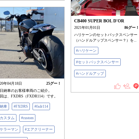
CB400 SUPER BOL D'OR
2021年01月01日
86
グー
ハリケーンのセットバックスペンサー
（ハンドルアップスペンサー？）を...
#ハリケーン
#セットバックスペンサー
#ハンドルアップ
020年04月18日
25
グー！
日納車のお客様車両のご紹介。
回は、FXDRS（FXDR114）です。
#納車
#FXDRS
#fxdr114
#カスタム
#custom
#ケラーマン
#エアクリーナー