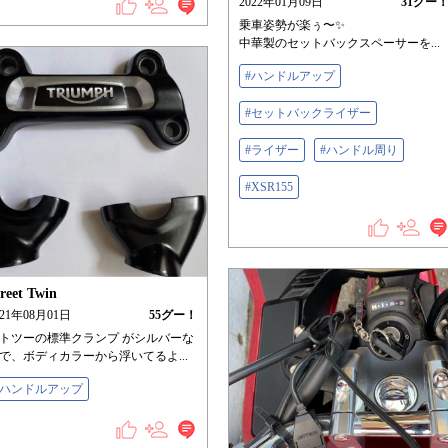
2022年01月09日
31
グー
乗車姿勢が楽ぅ〜✨
中華製のセットバックスペーサーを...
#ハンドルアップ
#セットバックライザー
#ライザー
#ハンドル周り
#XSR155
reet Twin
021年08月01日
55
グー！
トツーの標準クランプ がシルバーな
で、ボディカラーから浮いてるよ...
#ハンドルアップ