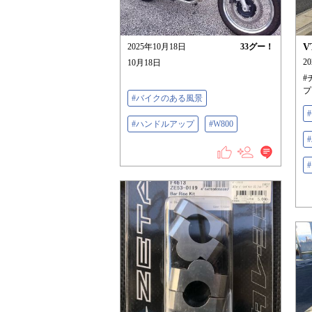
2025年10月18日
33
グー！
V
2
10月18日
#
プ
#バイクのある風景
#ハンドルアップ
#W800