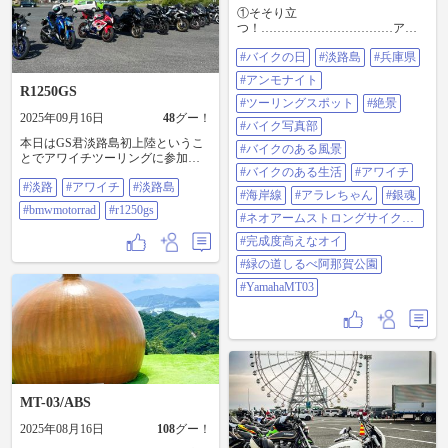
①そそり立
つ！……………………………アレ
アラレちゃんが棒に突き刺して走
#バイクの日
#淡路島
#兵庫県
り回ってたアレじゃなくて………
古代のネオアームストロングサイ
#アンモナイト
クロンジェットアームストロング
R1250GS
砲でもなくて……… アンモだよ
#ツーリングスポット
#絶景
2025年09月16日
48
グー！
ぉ〜🐚…… 「ディディモセラス・
#バイク写真部
アワジエンゼ」って名の異常巻き
本日はGS君淡路島初上陸というこ
アンモナイトだよぉ〜🐚 ②〜④参
#バイクのある風景
とでアワイチツーリングに参加！
考画像 ⑤〜⑩淡路島の海岸線ツー
#バイクのある生活
#アワイチ
久しぶりに淡路島一周、生しらす
リングの気持ち良いこと🥰🏍️💨🌊 #
#淡路
#アワイチ
#淡路島
丼やスイーツ🍨堪能できてよかっ
バイクの日 #淡路島 #兵庫県 #アン
#海岸線
#アラレちゃん
#銀魂
たです♪ またご一緒よろしくお願い
モナイト #ツーリングスポット #絶
#bmwmotorrad
#r1250gs
します。 #淡路 #アワイチ #淡路島
#ネオアームストロングサイクロ
景 #バイク写真部 #バイクのある風
#bmwmotorrad #r1250gs
ンジェットアームストロング砲
景 #バイクのある生活 #アワイチ #
#完成度高えなオイ
海岸線 #アラレちゃん #銀魂 #ネオ
#緑の道しるべ阿那賀公園
アームストロングサイクロンジェ
ットアームストロング砲 #完成度高
#YamahaMT03
えなオイ #緑の道しるべ阿那賀公園
#yamahamt03
MT-03/ABS
2025年08月16日
108
グー！