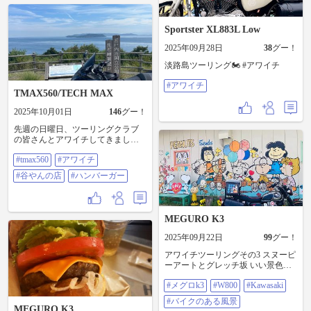
Sportster XL883L Low
2025年09月28日
38
グー！
淡路島ツーリング🏍️ #アワイチ
#アワイチ
TMAX560/TECH MAX
2025年10月01日
146
グー！
先週の日曜日、ツーリングクラブ
の皆さんとアワイチしてきまし
た。 和歌山が見渡せる生石公園か
#tmax560
#アワイチ
ら、お昼は谷やんの店にてカレー
をいただきました。 玉ねぎを５日
#谷やんの店
#ハンバーガー
間煮込んだカレーだそうで、 美味
しかったです😊 その後はいつもの
カントリーガーデンにて、ハンバ
ーガーをいただきました。お昼控
MEGURO K3
えめだったので、美味しくいただ
きました👍 帰りは雨の心配もあっ
2025年09月22日
99
グー！
て、早期解散しましたが、加古川
から実家まで、まぁまぁ濡れてし
アワイチツーリングその3 スヌーピ
まいました😅 それでも久しぶりに
ーアートとグレッチ坂 いい景色👍
楽しいツーリングでした。😃
✨ この後、広島まで帰還、 この日
#tmax560 #アワイチ #谷やんの店 #
#メグロk3
#W800
#Kawasaki
500KMちょい走って疲れた😵‍💫 #メ
ハンバーガー
グロK3 #W800 #Kawasaki #バイクの
#バイクのある風景
ある風景 #バイクのある景色 #バイ
MEGURO K3