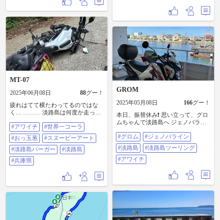
MT-07
GROM
2025年06月08日
88
グー！
2025年05月08日
166
グー！
疲れはてて横たわってるのではな
く… ……… 淡路島は何度か走った
本日、振替休み❗ 思い立って、グロ
が、淡路島一周=#アワイチ はまだ
ムちゃんで淡路島へ ジェノバライ
#アワイチ
#世界一コーラ
だったので本日決行。 島一周のセ
ン（フェリー）で上陸❗ アワイチ達
オリーどおりスタート地点と呼ば
#グロム
#ジェノバライン
成😊 #グロム #ジェノバライン #淡
#おっ玉葱
#スヌーピーアート
れるポイントから時計回りに順調
路島 #淡路島ツーリング #アワイチ
#淡路島
#淡路島ツーリング
に進み、ちょうど島の真南の辺り
#淡路島バーガー
#淡路島
で昼食、淡路島カレーを堪能。 そ
#アワイチ
#兵庫県
の後、コースからずれるけど、見
たいダムがあったので進むと、こ
れがもうとんでもない激坂ヘアピ
ンの連続。１速・２速を迷ってる
うちに失速、バランス崩れて倒れ
込んでしまった。😱😱 さすがに右
ミラーなしでは怖い。 40分ほど戻
れば南海部品があるとわかり、と