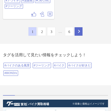
#アワイチ
#淡路島
#CRF250L
良くなる！ 行きたかった淡路島 ど
うしようかと思ったが1周しまし
#ツーリング
た。 絶景レストランでタコの足食
べたかったが 入場制限。 福良で活
きしらす丼食べておいてよかっ
た。 ほんとにいい天気、いいコー
スでした。 #アワイチ #淡路島
#CRF250L #ツーリング
…
1
2
3
6
タグを活用して見たい情報をチェックしよう！
#バイクのある風景
#ツーリング
#バイク
#バイクが好きだ
#HONDA
バイク買取相場
※画像と価格はイメージです