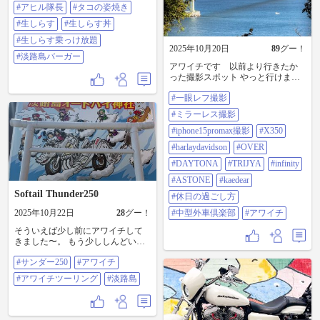
路島 #アワイチ#アヒル隊長 #たこ
#アヒル隊長
#タコの姿焼き
の姿焼き #生しらす #生しらす丼 #
生しらす乗っけ放題 #淡路島バーガ
#生しらす
#生しらす丼
ー
#生しらす乗っけ放題
2025年10月20日
89
グー！
#淡路島バーガー
アワイチです 以前より行きたか
った撮影スポット やっと行けまし
た✨ #一眼レフ撮影#ミラーレス撮
#一眼レフ撮影
影#iphone15promax撮影
#x350#harlaydavidson #over#daytona
#ミラーレス撮影
#trijya #infinity #astone#kaedear #休日
の過ごし方#中型外車倶楽部#アワ
#iphone15promax撮影
#X350
イチ
#harlaydavidson
#OVER
#DAYTONA
#TRIJYA
#infinity
#ASTONE
#kaedear
Softail Thunder250
#休日の過ごし方
2025年10月22日
28
グー！
#中型外車倶楽部
#アワイチ
そういえば少し前にアワイチして
きました〜。 もう少ししんどいか
と思ってましたが意外とそうでも
#サンダー250
#アワイチ
なく、むしろ走りやすくて良かっ
たです☺️ #サンダー250 #アワイチ #
#アワイチツーリング
#淡路島
アワイチツーリング #淡路島