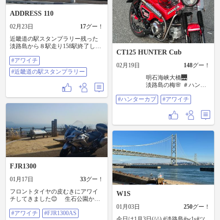
ADDRESS 110
02月23日
17
グー！
近畿道の駅スタンプラリー残った
淡路島から８駅走り158駅終了しま
CT125 HUNTER Cub
した。 2025年11月末にXSR155で和
#アワイチ
歌山編650キロ16時間走り！坐骨神
02月19日
148
グー！
経痛に💦 その後、低反発加工も完
#近畿道の駅スタンプラリー
了してるのですが、あの痛みは勘
明石海峡大橋🌉
弁なので💦暖かくなるまで冬眠し
淡路島の梅🌸 ＃ハンタ
てもらいます。苦笑 もうすぐ5万キ
ーカブ ＃アワイチ
ロのアドレス110 が頑張ってくれま
#ハンターカブ
#アワイチ
した🎶 #アワイチ #近畿道の駅スタ
ンプラリー
FJR1300
01月17日
33
グー！
フロントタイヤの皮むきにアワイ
W1S
チしてきました😊 生石公園から
の絶景🏍️ ランチはジロ・デ・淡路
01月03日
250
グー！
#アワイチ
#FJR1300AS
のローストビーフ丼👍 ライダーの
今日は1月3日(^^) #淡路島#w1s#ツ