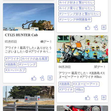
が記念に淡路バーガーもいただき
#バイク好きと繋がりたい
ました。淡路島は道が良く快適で
した。帰ってから水洗い洗車して
#バイク乗りと繋がりたい
塩を落とした。癒された一日だっ
#ツーリング好きと繋がりたい
た。 #W230 #明石海峡大橋 #アワイ
チ
#ツーリング仲間募集中
CT125 HUNTER Cub
05月05日
48
グー！
アワイチ！最高でした♪ ありがとう
ございました✨️😊 #アワイチ #バイ
クのある風景 #淡路島 #ツーリング
#アワイチ
#バイクのある風景
#スーパーカブ
#淡路島
#ツーリング
04月20日
37
グー！
#スーパーカブ
アワツー 最高でした✨ #淡路島 #ス
ヌーピーアート #アワイチ #flhcs
#淡路島
#スヌーピーアート
#アワイチ
#flhcs