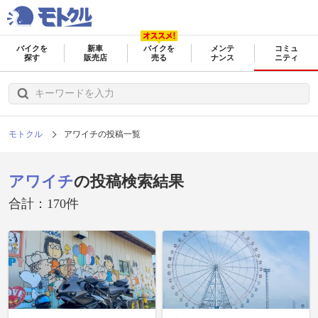
バイクを
新車
バイクを
メンテ
コミュ
探す
販売店
売る
ナンス
ニティ
モトクル
アワイチの投稿一覧
アワイチ
の投稿検索結果
合計：170件