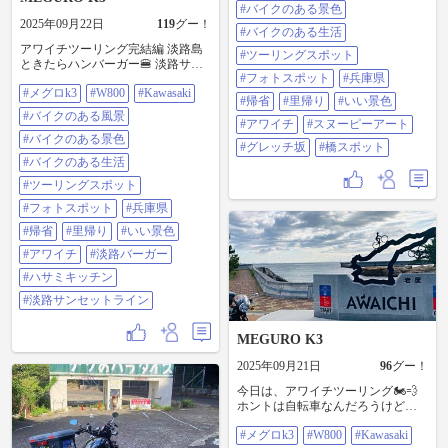
クのある生活 #ツーリングスポット
#バイクのある景色
2025年09月22日
119
グー！
#フォトスポット #兵庫県 #帰省 #里
#バイクのある生活
帰り #いい景色 #アワイチ #スヌー
アワイチツーリング完結編 淡路島
ピーアート #グレッチ坂 #橋スポッ
#ツーリングスポット
ときたらハンバーガー🍔 淡路サン
ト
#フォトスポット
#兵庫県
セットライン走ってたら、 あるあ
#メグロk3
#W800
#Kawasaki
る淡路島バーガー店、 その内のひ
#帰省
#里帰り
#いい景色
とつHasami Kitchenさんへ🏍️💨 淡路
#バイクのある風景
島産玉ねぎ、淡路牛を使用してる
#アワイチ
#スヌーピーアート
らしい、美味しかった🤤 #メグロ
#バイクのある景色
#グレッチ坂
#橋スポット
K3 #W800 #Kawasaki #バイクのある
#バイクのある生活
風景 #バイクのある景色 #バイクの
ある生活 #ツーリングスポット #フ
#ツーリングスポット
ォトスポット #兵庫県 #帰省 #里帰
#フォトスポット
#兵庫県
り #いい景色 #アワイチ #淡路バー
ガー #ハサミキッチン #淡路サンセ
#帰省
#里帰り
#いい景色
ットライン
#アワイチ
#淡路バーガー
#ハサミキッチン
#淡路サンセットライン
MEGURO K3
2025年09月21日
96
グー！
今日は、アワイチツーリング🏍️💨
ホントは自転車なんだろうけど…
😅 岩屋港を時計周りでスタート🎉
#メグロk3
#W800
#Kawasaki
淡路島オートバイ神社、安乎岩戸