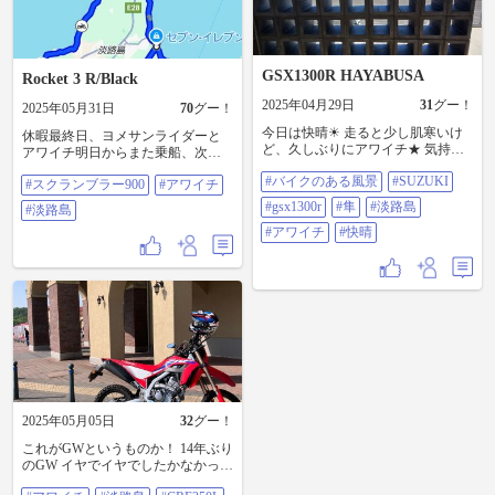
にかく間に合わせで付け替えても
らうことにした。 気を取り直して
再開。 投稿でよく見かける#世界一
コーラ 、#おっ玉葱 、#スヌー
ピーアート を取り敢えずおさえ
GSX1300R HAYABUSA
Rocket 3 R/Black
て 早めの夕食#淡路島バーガー を
2025年04月29日
31
グー！
堪能。無事？スタート地点に戻る
2025年05月31日
70
グー！
ことができた。 同じところを行っ
今日は快晴☀ 走ると少し肌寒いけ
休暇最終日、ヨメサンライダーと
たり来たりしたので予定より距離
ど、久しぶりにアワイチ★ 気持ち
アワイチ明日からまた乗船、次回
と時間が伸びてしまった。 まあ、
よかったけど、鍛え直さないと身
休暇は7がつ中頃、次はロケットサ
こんなこともあらーなー 走行距
#バイクのある風景
#SUZUKI
体が辛い(笑) #バイクのある風景
#スクランブラー900
#アワイチ
ンのタイヤ交換しなきゃです。 #ス
離 419.9km 使用燃料 14.16ℓ 燃
#SUZUKI #gsx1300r #隼 #淡路島 #
クランブラー900 #アワイチ #淡路
費 29.6km/ℓ #淡路島 #兵庫県
#gsx1300r
#隼
#淡路島
#淡路島
アワイチ #快晴
島
#アワイチ
#快晴
2025年05月05日
32
グー！
これがGWというものか！ 14年ぶり
のGW イヤでイヤでしたかなかった
会社 辞めても何とかなる というか