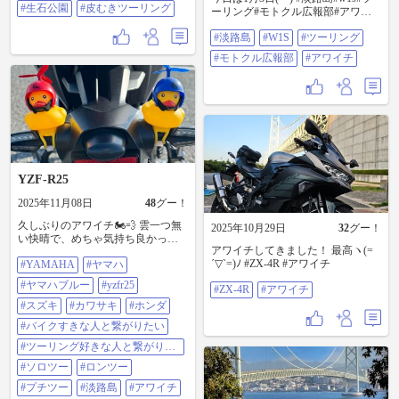
義務のソフトクリームは道の駅う
#生石公園
#皮むきツーリング
ーリング#モトクル広報部#アワイ
ずしおへ、バイクではお初です。
チ 今日は寒い一日でしたね😵たこ
天気も良く最高のツーリング日
#淡路島
#W1S
#ツーリング
せんべいの里でお土産も買って帰
和でした🏍️ #アワイチ #FJR1300AS
りました😎
#生石公園 #皮むきツーリング
#モトクル広報部
#アワイチ
YZF-R25
2025年11月08日
48
グー！
久しぶりのアワイチ🏍️💨 雲一つ無
2025年10月29日
32
グー！
い快晴で、めちゃ気持ち良かった
アワイチしてきました！ 最高ヽ(=
ぁ😊 タコの姿焼き食べて、生しら
´▽`=)ﾉ #ZX-4R #アワイチ
#YAMAHA
#ヤマハ
す乗っけ放題食べて、淡路島バー
ガーも食べて、御満悦ッス🤤 途中
#ヤマハブルー
#yzfr25
#ZX-4R
#アワイチ
Google先生に騙されて、走りたいと
ころから外れるトラブルあったけ
#スズキ
#カワサキ
#ホンダ
ど、やっぱりアワイチは最高やね
#バイクすきな人と繋がりたい
👍 #YAMAHA #ヤマハ #ヤマハブル
ー #yzfr25 #スズキ #カワサキ #ホン
#ツーリング好きな人と繋がりた
ダ #バイクすきな人と繋がりたい #
い
#ソロツー
#ロンツー
ツーリング好きな人と繋がりたい #
ソロツー #ロンツー #プチツー #淡
#プチツー
#淡路島
#アワイチ