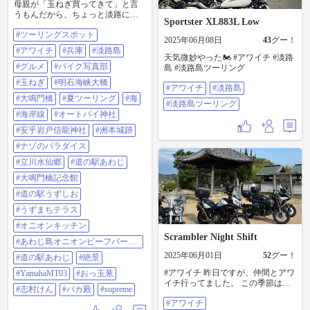
母親が「玉ねぎ買ってきて」と言
うもんだから、ちょっと淡路に行
Sportster XL883L Low
ってみた。🏍️💨🧅 ついでに、アワ
#ツーリングスポット
イチやってみた🏍️💨🧅 ①いつも混
2025年06月08日
43
グー！
んでる鳴門橋記念館は休館だった
#アワイチ
#兵庫
#淡路島
ので、おっ玉葱と絶景を独り占め
天気微妙やった🏍️ #アワイチ #淡路
🧅 ②橋 ③海 ④オートバイ神社詣で
#グルメ
#バイク写真部
島 #淡路島ツーリング
⑤絶景(洲本城跡) ⑥ナゾパラ ⑦殿詣
#玉ねぎ
#明石海峡大橋
で ⑧橋 ⑨橋(絶景) ⑩オニオンキッ
#アワイチ
#淡路島
チンさんの、あわじ島バーガー🍔
#大鳴門橋
#夏ツーリング
#海
#淡路島ツーリング
美味い😋 #ツーリングスポット #ア
#海岸線
#オートバイ神社
ワイチ #兵庫 #淡路島 #グルメ #バ
イク写真部 #玉ねぎ #明石海峡大橋
#安乎岩戸信龍神社
#洲本城跡
#大鳴門橋 #夏ツーリング #海 #海岸
#ナゾのパラダイス
線 #オートバイ神社 #安乎岩戸信龍
神社 #洲本城跡 #ナゾのパラダイス
#立川水仙郷
#道の駅あわじ
#立川水仙郷 #道の駅あわじ #大鳴
#大鳴門橋記念館
門橋記念館 #道の駅うずしお #うず
まちテラス #オニオンキッチン #あ
#道の駅うずしお
わじ島オニオンビーフバーガー #道
#うずまちテラス
の駅あわじ #絶景 #yamahamt03 #お
っ玉葱 #志村けん #バカ殿 #supreme
#オニオンキッチン
Scrambler Night Shift
#あわじ島オニオンビーフバーガ
ー
2025年06月01日
52
グー！
#道の駅あわじ
#絶景
#アワイチ 昨日ですが、仲間とアワ
#YamahaMT03
#おっ玉葱
イチ行ってました。 この季節は、
#志村けん
#バカ殿
#supreme
ほんと最高ですね😀
#アワイチ