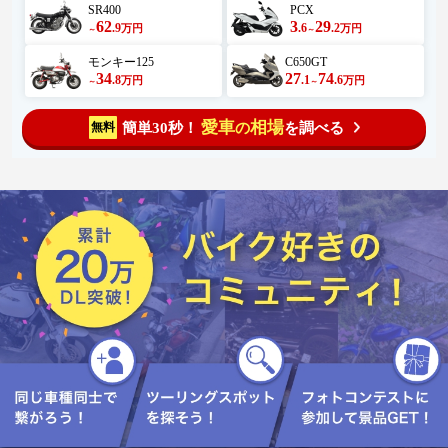
SR400
PCX
62
3
29
.9
.6
.2
万円
万円
～
～
モンキー125
C650GT
34
27
74
.8
.1
.6
万円
万円
～
～
愛車
相場
簡単30秒！
を調べる
無料
の