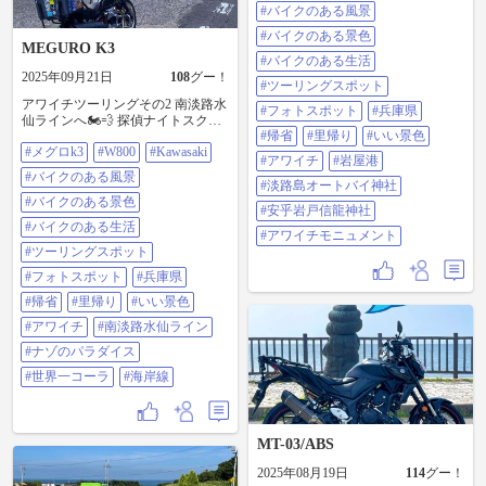
信龍神社 南淡路水仙ラインへ #メ
#バイクのある風景
グロK3 #W800 #Kawasaki #バイクの
ある風景 #バイクのある景色 #バイ
#バイクのある景色
MEGURO K3
クのある生活 #ツーリングスポット
#バイクのある生活
#フォトスポット #兵庫県 #帰省 #里
2025年09月21日
108
グー！
帰り #いい景色 #アワイチ #岩屋港
#ツーリングスポット
#淡路島オートバイ神社 #安乎岩戸
アワイチツーリングその2 南淡路水
#フォトスポット
#兵庫県
信龍神社 #アワイチモニュメント
仙ラインへ🏍️💨 探偵ナイトスクー
#帰省
#里帰り
#いい景色
プで一世を風靡した ナゾのパラダ
#メグロk3
#W800
#Kawasaki
イス前を通って、 素晴らしい海岸
#アワイチ
#岩屋港
線👍✨ サイクリストがキツい坂を
#バイクのある風景
登った先に ある自販機 世界一コー
#淡路島オートバイ神社
ラが売れているらしい、 知らんけ
#バイクのある景色
#安乎岩戸信龍神社
ど🙄 #メグロK3 #W800 #Kawasaki #
#バイクのある生活
バイクのある風景 #バイクのある景
#アワイチモニュメント
色 #バイクのある生活 #ツーリング
#ツーリングスポット
スポット #フォトスポット #兵庫県
#フォトスポット
#兵庫県
#帰省 #里帰り #いい景色 #アワイチ
#南淡路水仙ライン #ナゾのパラダ
#帰省
#里帰り
#いい景色
イス #世界一コーラ #海岸線
#アワイチ
#南淡路水仙ライン
#ナゾのパラダイス
#世界一コーラ
#海岸線
MT-03/ABS
2025年08月19日
114
グー！