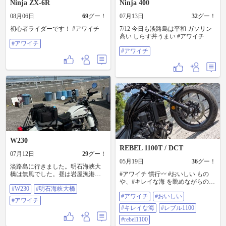
Ninja ZX-6R
Ninja 400
08月06日
69
グー！
07月13日
32
グー！
初心者ライダーです！ #アワイチ
7/12 今日も淡路島は平和 ガソリン
高い しらす丼うまい #アワイチ
#アワイチ
#アワイチ
W230
REBEL 1100T / DCT
07月12日
29
グー！
05月19日
36
グー！
淡路島に行きました。明石海峡大
橋は無風でした。昼は岩屋漁港の
#アワイチ 慣行〰 #おいしい もの
食堂で海鮮定食を食べてたこせん
や、#キレイな海 を眺めながらの#
#W230
#明石海峡大橋
の里によって、その後島の海沿い
ツーリング 楽しかった。 #レブル
#アワイチ
#おいしい
を一周(アワイチ)しました。南端は
1100 #rebel1100 #バイク好きと繋が
#アワイチ
台風の影響か飛沫が道路まで飛ん
りたい #バイク乗りと繋がりたい #
#キレイな海
#レブル1100
でシールドがあっという間に真っ
ツーリング好きと繋がりたい #ツー
白になった。お腹いっぱいでした
リング仲間募集中
#rebel1100