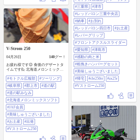
になっているバイク屋さんに🙋 ニ
#三重県
#津市
ンジャくんを見せに行って、お土
産を渡して😄 レバーグリップとフ
#レッドバロン三重中央店
ロントアクスルスライダーを取り
#納車
#お別れ
付けて頂きました😊 地元に帰り🙋
感動の肉と米で、粗挽きハンバー
#レッドバロン四日市
#お土産
グセットを食べてから😁 帰って来
#レバーグリップ
ました😄 ニンジャくんを今後とも
ヨロシクお願いします🙇 ＃モトク
#フロントアクスルスライダー
ル広報部 ＃ツーリング ＃三重県 ＃
V-Strom 250
#愛知県
#津島市
津市 ＃レッドバロン三重中央店 ＃
納車 ＃お別れ ＃レッドバロン四日
04月26日
140
グー！
#感動の肉と米
市 ＃お土産 ＃レバーグリップ ＃フ
#粗挽きハンバーグセット
お疲れ様です😌 食後のデザートタ
ロントアクスルスライダー ＃愛知
イムです🙋 北海道メロンミックス
県 ＃津島市 ＃感動の肉と米 ＃粗挽
#美味しゅうございました
ソフト🍦を頂きました👍😉 JAF会
きハンバーグセット ＃美味しゅう
#モトクル広報部
#ツーリング
#帰宅
#cbr250rr
#zx25r
員は５０円引きです😊 美味しゅう
ございました ＃帰宅 ＃cbr250rr ＃
ございました🙇🎵👍😉 からの～😁
zx25r ＃Vストローム250
#岐阜県
#郡上市
#道の駅
#Vストローム250
お土産も買いました😆 そろそろ出
発しようと思います😊 ＃モトクル
#道の駅みなみ
広報部 ＃ツーリング ＃岐阜県 ＃郡
#北海道メロンミックスソフト
上市 ＃道の駅 ＃道の駅みなみ ＃北
海道メロンミックスソフト ＃JAF
#JAF会員
会員 ＃美味しゅうございました ＃
#美味しゅうございました
お土産 ＃出発 ＃Vストローム250
#お土産
#出発
#Vストローム250