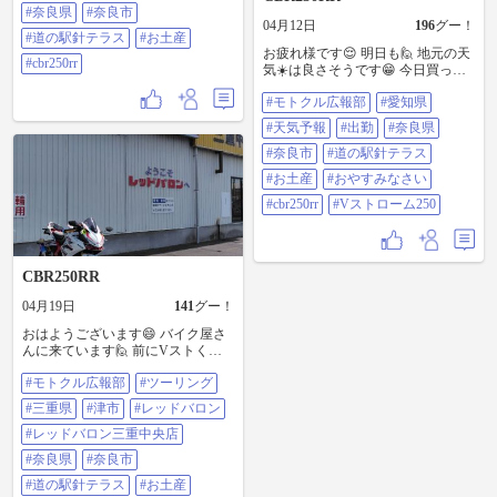
カレーパン ＃レッドブル ＃津市 ＃
#奈良県
#奈良市
レッドバロン三重中央店 ＃奈良県
04月12日
196
グー！
＃奈良市 ＃道の駅針テラス ＃お土
#道の駅針テラス
#お土産
産 ＃cbr250rr
お疲れ様です😌 明日も🙋 地元の天
#cbr250rr
気☀️は良さそうです😁 今日買った
お土産は会社にも😄 今回は、持っ
#モトクル広報部
#愛知県
て行こうと思います😆 という事で
仕事なので😞 すぐにじゃないけど
#天気予報
#出勤
#奈良県
😃 早めに寝ようと思います😊 おや
すみなさい✨😪💤 ＃モトクル広報
#奈良市
#道の駅針テラス
部 ＃愛知県 ＃天気予報 ＃出勤 ＃
#お土産
#おやすみなさい
奈良県 ＃奈良市 ＃道の駅針テラス
＃お土産 ＃おやすみなさい ＃
#cbr250rr
#Vストローム250
CBR250RR ＃Vストローム250
CBR250RR
04月19日
141
グー！
おはようございます😄 バイク屋さ
んに来ています🙋 前にVストくん
で走りに行った時のお土産を渡し
#モトクル広報部
#ツーリング
ました😁 そしたら逆にステッカー
や、お菓子や、缶コーヒーを頂き
#三重県
#津市
#レッドバロン
ました😊 からの～😆 ニダボくん
は、ニンジャくんの下取り車にな
#レッドバロン三重中央店
るので😭 今日でお別れです😢 ＃モ
#奈良県
#奈良市
トクル広報部 ＃ツーリング ＃三重
県 ＃津市 ＃レッドバロン ＃レッド
#道の駅針テラス
#お土産