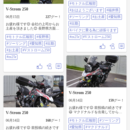
#モトクル広報部
😊 今週も🙋 バイクに乗る為に頑張
ります👍😉 ＃モトクル広報部 ＃お
V-Strom 250
#おはようございます
#福井県
はようございます ＃福井県 ＃ツー
06月15日
227
グー！
リング ＃お土産 ＃愛知県 ＃出勤
#ツーリング
#お土産
#愛知県
＃バイクに乗る為に頑張ります ＃
#出勤
お疲れ様です😌 会社の上司からお
zx25r ＃Vストローム250
土産を頂きました😊 長野県方面に
#バイクに乗る為に頑張ります
行かれたそうです😄 有り難う御座
#モトクル広報部
#長野県
#zx25r
#Vストローム250
います🙇 私も、先月行きましたが
場所が違いますね😅 長野県県も広
#ツーリング
#愛知県
#出勤
いですよね😃 自宅で頂こうと思い
ます😁 ＃モトクル広報部 ＃長野県
#お土産
#Vストローム250
＃ツーリング ＃愛知県 ＃出勤 ＃お
#zx25r
土産 ＃Vストローム250 ＃zx25r
V-Strom 250
06月14日
159
グー！
お疲れ様です😌 前投稿の続きです
😃 マクドナルドを出発してからは
V-Strom 250
😄 岐阜県に入ってからはドコにも
06月14日
168
グー！
#モトクル広報部
#ツーリング
寄らず😅 三重県の四日市市に入っ
てから🙋 四日市港⚓️に行きました
#愛知県
#マクドナルド
お疲れ様です😌 前投稿の続きです
😊 次に、津市に入ってから目的地