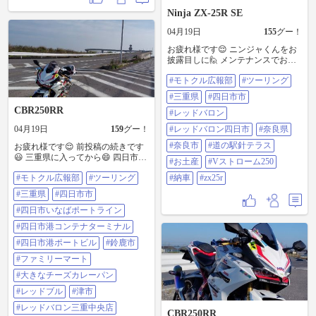
Ninja ZX-25R SE
04月19日
155
グー！
お疲れ様です😌 ニンジャくんをお
披露目しに🙋 メンテナンスでお世
話になっているバイク屋さんに行
#モトクル広報部
#ツーリング
って😄 Vストくんで走りに行った
時のお土産を渡して来ました😁 ＃
#三重県
#四日市市
モトクル広報部 ＃ツーリング ＃三
CBR250RR
重県 ＃四日市市 ＃レッドバロン ＃
#レッドバロン
レッドバロン四日市 ＃奈良県 ＃奈
04月19日
159
グー！
#レッドバロン四日市
#奈良県
良市 ＃道の駅針テラス ＃お土産 ＃
Vストローム250 ＃納車 ＃zx25r
#奈良市
#道の駅針テラス
お疲れ様です😌 前投稿の続きです
😃 三重県に入ってから😄 四日市い
#お土産
#Vストローム250
なばポートラインを走って、四日
#モトクル広報部
#ツーリング
#納車
#zx25r
市港コンテナターミナルに入っ
て、四日市港ポートビルに行きま
#三重県
#四日市市
した😆 鈴鹿市に入っからコンビニ
休憩をしました😊 大きなチーズカ
#四日市いなばポートライン
レーパンを食べ😁 レッドブルを注
#四日市港コンテナターミナル
入しました👍😉 次に、目的地のバ
イク屋さんに着いてから🙋 まずは
#四日市港ポートビル
#鈴鹿市
お土産を渡しました😆 ＃モトクル
#ファミリーマート
広報部 ＃ツーリング ＃三重県 ＃四
日市市 ＃四日市いなばポートライ
#大きなチーズカレーパン
ン ＃四日市港コンテナターミナル
#レッドブル
#津市
＃四日市港ポートビル ＃鈴鹿市 ＃
ファミリーマート ＃大きなチーズ
#レッドバロン三重中央店
CBR250RR