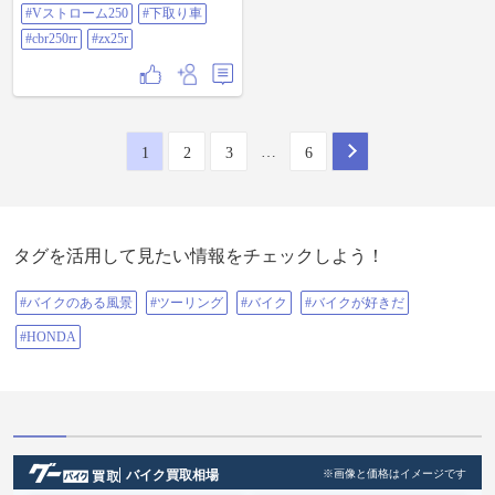
バロン三重中央店 ＃奈良県 ＃奈良
#Vストローム250
#下取り車
市 ＃道の駅針テラス ＃お土産 ＃V
ストローム250 ＃下取り車 ＃
#cbr250rr
#zx25r
cbr250rr ＃zx25r
…
1
2
3
6
タグを活用して見たい情報をチェックしよう！
#バイクのある風景
#ツーリング
#バイク
#バイクが好きだ
#HONDA
バイク買取相場
※画像と価格はイメージです