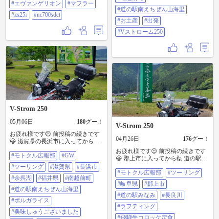
#エヴァンゲリオン
#マフラー
ローム250
#道の駅南えちぜん山海里
#zx25r
#nc700sdct
#お土産
#出発
#Vストローム250
V-Strom 250
05月06日
180
グー！
V-Strom 250
お疲れ様です😌 前投稿の続きです
04月26日
176
グー！
😃 滋賀県の長浜市に入ってから😄
余呉湖に行って来ました😊 天気が
お疲れ様です😌 前投稿の続きです
#モトクル広報部
#GW
心配でしたが大丈夫そうだったの
😃 郡上市に入ってから🙋 道の駅み
で😁 福井県方面に行く事にしまし
なみに行って、お昼ご飯を食べて
#ツーリング
#滋賀県
#長浜市
た👍😉 南越前町に入っから🙋 道の
#モトクル広報部
#ツーリング
から😄 食後のデザートを食べて、
駅南えちぜん山海里に行って😄 ボ
#余呉湖
#福井県
#南越前町
お土産を買って😆 地元に帰って来
#岐阜県
#郡上市
ルガライスを食べて、お土産を買
てから締めのマクドナルドに行き
#道の駅南えちぜん山海里
って😊 出発する前に、スズキ繋が
ました😄 帰宅してから洗車して🙋
#道の駅みなみ
#長良川
りという事で😁 写真📷️を撮らせて
#ボルガライス
作動チェック✔️をしました😊 楽し
#ラフティング
頂きました🙇 ＃モトクル広報部 ＃
いツーリングでした🎵😁 ＃モトク
#美味しゅうございました
GW ＃ツーリング ＃滋賀県 ＃長浜
ル広報部 ＃ツーリング ＃岐阜県 ＃
#飛騨牛コロッケ定食