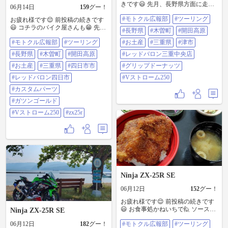
きです😃 先月、長野県方面に走り
06月14日
159
グー！
に行った時のお土産を渡しました
#モトクル広報部
#ツーリング
😁 缶コーヒーや、おやつや、色々
お疲れ様です😌 前投稿の続きです
と頂きました😌 注文していたグリ
😃 コチラのバイク屋さんも😁 先
#長野県
#木曽町
#開田高原
ップドーナッツが届いていたので
月、長野県方面に走り行った時の
#モトクル広報部
#ツーリング
😄 ハンドガードを外さないと付け
#お土産
#三重県
#津市
お土産を渡しました😄 それと、相
れないので😅 取り付けもお願いし
棒のニンジャくんのカスタムパー
#長野県
#木曽町
#開田高原
#レッドバロン三重中央店
ました😁 色々と有り難う御座いま
ツを預けました😆 午前中は忙しか
した🙇 ＃モトクル広報部 ＃ツーリ
ったみたいです😅 ガツンゴールド
#お土産
#三重県
#四日市市
#グリップドーナッツ
ング ＃長野県 ＃木曽町 ＃開田高原
を飲んだし🙋 そろそろ出発しよう
#レッドバロン四日市
#Vストローム250
＃お土産 ＃三重県 ＃津市 ＃レッド
と思います😊 ＃モトクル広報部 ＃
バロン三重中央店 ＃グリップドー
ツーリング ＃長野県 ＃木曽町 ＃開
#カスタムパーツ
ナッツ ＃Vストローム250
田高原 ＃お土産 ＃三重県 ＃四日市
#ガツンゴールド
市 ＃レッドバロン四日市 ＃カスタ
ムパーツ ＃ガツンゴールド ＃Vス
#Vストローム250
#zx25r
トローム250 ＃zx25r
Ninja ZX-25R SE
06月12日
152
グー！
お疲れ様です😌 前投稿の続きです
😃 お食事処かねいちで🙋 ソースカ
Ninja ZX-25R SE
ツ丼を食べました😊 からの～食後
06月12日
182
グー！
#モトクル広報部
#ツーリング
のデザートに😆 牛乳アイスもなか