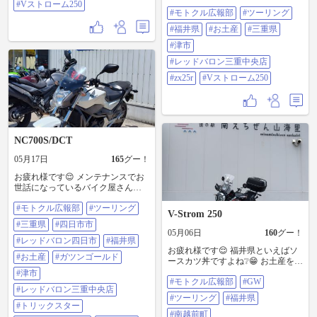
🙋 Vストくんで福井県方面に走り
#Vストローム250
宅 ＃nc700sdct ＃zx25r ＃Vストロー
#モトクル広報部
#ツーリング
に行った時の、お土産を渡しまし
ム250
た😊 ＃モトクル広報部 ＃ツーリン
#福井県
#お土産
#三重県
グ ＃福井県 ＃お土産 ＃三重県 ＃
津市 ＃レッドバロン三重中央店 ＃
#津市
zx25r ＃Vストローム250
#レッドバロン三重中央店
#zx25r
#Vストローム250
NC700S/DCT
05月17日
165
グー！
お疲れ様です😌 メンテナンスでお
世話になっているバイク屋さんに
行って🙋 Vストくんで福井県方面
#モトクル広報部
#ツーリング
に走りに行った時のお土産を渡し
V-Strom 250
て😆 ＮＣくんに乗っている事を説
#三重県
#四日市市
明して😁 ガツンゴールドを飲んで
05月06日
160
グー！
から出発しました👍😉 ＃モトクル
#レッドバロン四日市
#福井県
お疲れ様です😌 福井県といえばソ
広報部 ＃ツーリング ＃三重県 ＃四
#お土産
#ガツンゴールド
ースカツ丼ですよね❔😁 お土産を買
日市市 ＃レッドバロン四日市 ＃福
うのに凄く悩みました😆 そろそろ
井県 ＃お土産 ＃ガツンゴールド ＃
#津市
#モトクル広報部
#GW
出発しようと思います😊 ＃モトク
津市 ＃レッドバロン三重中央店 ＃
#レッドバロン三重中央店
ル広報部 ＃GW ＃ツーリング ＃福
トリックスター ＃エヴァンゲリオ
#ツーリング
#福井県
井県 ＃南越前町 ＃道の駅南えちぜ
ン ＃マフラー ＃zx25r ＃nc700sdct
#トリックスター
ん山海里 ＃お土産 ＃出発 ＃Vスト
#南越前町