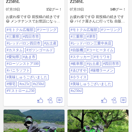
Z250SL
Z250SL
07月19日
152
グー！
07月19日
149
グー！
お疲れ様です😌 前投稿の続きです
お疲れ様です😌 前投稿の続きです
😃 メンテナンスでお世話になって
😃 バイク屋さんに行って🙋 自販機
いるバイク屋さんに行って来まし
でコーヒー☕タイムをして😁 ステ
#モトクル広報部
#ツーリング
#モトクル広報部
#ツーリング
た🙋 お土産を渡して😁 ニンジャく
ッカーを頂き、お土産を渡してか
んのカスタムパーツ取り付けの進
ら出発しました😊 次に、お昼ご飯
#三重県
#四日市市
#三重県
#津市
行状況を確認しました😊 ガツンゴ
を食べる為に😆 四日市市に戻りま
ールドを飲んでから出発して😆 地
#レッドバロン四日市
#お土産
した😂 ＃モトクル広報部 ＃ツーリ
#レッドバロン三重中央店
元まで戻って少し休憩してから🙋
ング ＃三重県 ＃津市 ＃レッドバロ
#カスタム
#ガツンゴールド
#自販機
#コーヒータイム
帰宅しました🙇 ＃モトクル広報部
ン三重中央店 ＃自販機 ＃コーヒー
＃ツーリング ＃三重県 ＃四日市市
タイム ＃ステッカー ＃モリワキ ＃
#愛知県
#あま市
#ステッカー
#モリワキ
＃レッドバロン四日市 ＃お土産 ＃
岐阜県 ＃お土産 ＃四日市市 ＃ゑび
#ローソンストア100
#岐阜県
#お土産
#四日市市
カスタム ＃ガツンゴールド ＃愛知
すや ＃味噌ラーメン ＃小ライス ＃
県 ＃あま市 ＃ローソンストア100
美味しゅうございました ＃z250sl
#バニラソフト
#ゑびすや
#味噌ラーメン
＃バニラソフト ＃美味しゅうござ
#美味しゅうございました
#小ライス
いました ＃帰宅 ＃zx25r ＃z250sl ＃
Vストローム250
#帰宅
#zx25r
#z250sl
#美味しゅうございました
#Vストローム250
#z250sl