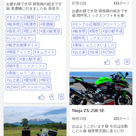
07月12日
153
グー！
お疲れ様です😌 前投稿の続きです
😃 美濃橋に行きました🙋 長良川は
お疲れ様です😌 前投稿の続きです
人が多かったです😆 次に、郡上市
😃 関牛乳ミックスソフト🍦を食べ
#モトクル広報部
#ツーリング
に入ってから😄 道の駅美並に行っ
ました😊 店内で頂きました😁 美味
て、水分補給をしてから出発しま
#岐阜県
#美濃市
#美濃橋
#モトクル広報部
#ツーリング
しゅうございました🙇🎵👍😉 お土
した👍😉 次に、お昼ご飯を食べに
産も買いました😄 そろそろ出発し
😁 喫茶アトリエに行きました😊 次
#長良川
#郡上市
#道の駅美並
#岐阜県
#関市
#道の駅平成
ようと思います😊 ＃モトクル広報
に、関市に戻ってから🙋 道の駅平
#ジャングルマン
部 ＃ツーリング ＃岐阜県 ＃関市
#関牛乳ミックスソフト
成に行って、ちょっと休憩して、
＃道の駅平成 ＃関牛乳ミックスソ
お土産を買ってから出発して😆 そ
#航空自衛隊ボトル
#美味しゅうございました
フト ＃美味しゅうございました ＃
のまま自宅まで帰って来ました👍
お土産 ＃出発 ＃z250sl
#喫茶アトリエ
#オムライス
#お土産
#出発
#z250sl
😉 暑かったけど😅 楽しかったです
🎵😁 ＃モトクル広報部 ＃ツーリン
#関市
#道の駅平成
グ ＃岐阜県 ＃美濃市 ＃美濃橋 ＃
#関牛乳ミックスソフト
長良川 ＃郡上市 ＃道の駅美並 ＃ジ
ャングルマン ＃航空自衛隊ボトル
#美味しゅうございました
＃喫茶アトリエ ＃オムライス ＃関
#お土産
#愛知県
#帰宅
市 ＃道の駅平成 ＃＃関牛乳ミック
スソフト ＃美味しゅうございまし
#z250sl
#Vストローム250
た ＃お土産 ＃愛知県 ＃帰宅 ＃
z250sl ＃Vストローム250
Ninja ZX-25R SE
06月15日
225
グー！
おはようございます😄 今日は出勤
したら😆 福井県方面に走りに行っ
た時のお土産を渡そうと思います