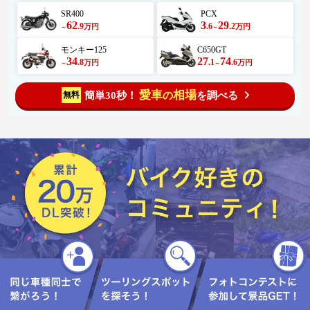
SR400
PCX
62
3
29
.9
.6
.2
万円
万円
～
～
モンキー125
C650GT
34
27
74
.8
.1
.6
万円
万円
～
～
愛車
相場
簡単30秒！
を調べる
無料
の