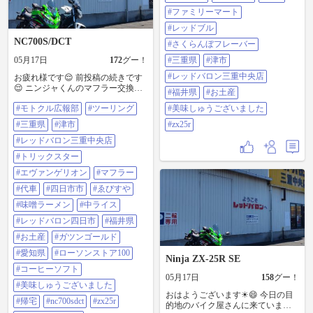
バイク屋さんに到着😁 福井県方面
に行った時のお土産を渡しました
#ファミリーマート
😊 ＃モトクル広報部 ＃ツーリング
#レッドブル
＃三重県 ＃愛知県 ＃エスカップ ＃
NC700S/DCT
出発 ＃マクドナルド ＃朝マック ＃
#さくらんぼフレーバー
ソーセージマフィンコンビ ＃四日
05月17日
172
グー！
#三重県
#津市
市市 ＃四日市港 ＃津市 ＃ファミリ
ーマート ＃レッドブル ＃さくらん
#レッドバロン三重中央店
お疲れ様です😌 前投稿の続きです
ぼフレーバー ＃三重県 ＃津市 ＃レ
😌 ニンジャくんのマフラー交換の
#福井県
#お土産
ッドバロン三重中央店 ＃福井県 ＃
為🙋 代車でＮＣくんを借りました
お土産 ＃美味しゅうございました
#モトクル広報部
#ツーリング
#美味しゅうございました
😄 次に、お昼ご飯を食べる為に🙋
＃zx25r
四日市市に移動して、ゑびすに行
#三重県
#津市
#zx25r
きました😊 次に、メンテナンスで
お世話になっているバイク屋さん
#レッドバロン三重中央店
に行って😄 ココでも福井県方面に
#トリックスター
行った時のお土産を渡しました😁
アレコレ話て、ガツンゴールドを
#エヴァンゲリオン
#マフラー
飲んでから出発🙋 地元に帰ってか
#代車
#四日市市
#ゑびすや
らコンビニ休憩して😄 無事に帰宅
しました😂 ちょっと暑かったけど
#味噌ラーメン
#中ライス
楽しかったです🎵😁 ＃モトクル広
#レッドバロン四日市
#福井県
報部 ＃ツーリング ＃三重県 ＃津市
＃レッドバロン三重中央店 ＃トリ
#お土産
#ガツンゴールド
ックスター ＃エヴァンゲリオン ＃
#愛知県
#ローソンストア100
マフラー ＃代車 ＃四日市市 ＃ゑび
Ninja ZX-25R SE
すや ＃味噌ラーメン ＃中ライス ＃
#コーヒーソフト
レッドバロン四日市 ＃福井県 ＃お
05月17日
158
グー！
#美味しゅうございました
土産 ＃ガツンゴールド ＃愛知県 ＃
おはようございます☀😄 今日の目
ローソンストア100 ＃コーヒーソフ
#帰宅
#nc700sdct
#zx25r
的地のバイク屋さんに来ています
ト ＃美味しゅうございました ＃帰