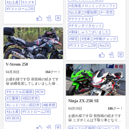
市 ＃余呉湖 ＃福井県 ＃南越前町
#お土産
#スズキ
郡上市 ＃道の駅みなみ ＃長良川 ＃
#北海道メロンミックスソフト
＃道の駅南えちぜん山海里 ＃ボル
ラフティング ＃飛騨牛コロッケ定
#Vストローム250
ガライス ＃美味しゅうございまし
食 ＃北海道メロンミックスソフト
#お土産
#愛知県
#一宮市
た ＃お土産 ＃スズキ ＃Vストロー
＃お土産 ＃愛知県 ＃一宮市 ＃マク
ム250
#マクドナルド
ドナルド ＃チキンタツタセット ＃
美味しゅうございました ＃帰宅 ＃
#チキンタツタセット
洗車 ＃作動チェック ＃Vストロー
#美味しゅうございました
ム250 ＃zx25r
#帰宅
#洗車
#作動チェック
#Vストローム250
#zx25r
V-Strom 250
04月30日
164
グー！
お疲れ様です😌 前投稿の続きです
😃 結構長居してしまいました😆 V
ストくんで岐阜県方面に走りに行
#モトクル広報部
#GW
った時のお土産を渡しました😄 話
の流れで明日も来る事になりまし
#三重県
#四日市市
た😁 ＃モトクル広報部 ＃GW ＃三
Ninja ZX-25R SE
重県 ＃四日市市 ＃レッドバロン四
#レッドバロン四日市
#岐阜県
04月19日
186
グー！
日市 ＃岐阜県 ＃お土産 ＃Vストロ
#お土産
#Vストローム250
ーム250 ＃N-BOX
お疲れ様です😌 前投稿の続きです
#N-BOX
😃 ニダボくんは下取り車となり😄
ニンジャくんは納車となりました
#モトクル広報部
#ツーリング
👍😉 次に、メンテナンスでお世話