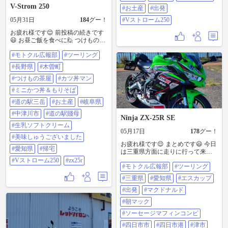
＃出発 ＃Vストローム250
V-Strom 250
#お土産
#出発
05月31日
184
グー！
#Vストローム250
お疲れ様です😌 前投稿の続きです
😃 お昼ご飯を食べに🙋 つけもの茶
屋に行って来ました😊 次に、お土
#モトクル広報部
#ツーリング
産を買いに😁 道の駅三岳に行きま
した😄 次に、岐阜県の中津川市に
#長野県
#木曽町
戻ってから🙋 道の駅賤母で😁 生乳
ソフトクリーム🍦を食べました👍
#つけもの茶屋
#カツ丼マン
😉 後は気合で😆 自宅まで休憩無し
#ミニかつ丼＆もりそば
で帰って来ました😊 久しぶりの長
野県方面のツーリングは楽しかっ
#道の駅三岳
#お土産
#岐阜県
たです🎵😁 ＃モトクル広報部 ＃ツ
#中津川市
#道の駅賤母
ーリング ＃長野県 ＃木曽町 ＃つけ
Ninja ZX-25R SE
もの茶屋 ＃カツ丼マン ＃ミニかつ
#生乳ソフトクリーム
05月17日
178
グー！
丼＆もりそば ＃道の駅三岳 ＃お土
#美味しゅうございました
産 ＃岐阜県 ＃中津川市 ＃道の駅賤
お疲れ様です😌 まとめです😃 今日
母 ＃生乳ソフトクリーム ＃美味し
#愛知県
#帰宅
は三重県方面に走りに行って来ま
ゅうございました ＃愛知県 ＃帰宅
した🙋 少々疲れ気味だったのでエ
#Vストローム250
#zx25r
＃Vストローム250 ＃zx25r
#モトクル広報部
#ツーリング
スカップを飲んでから自宅を出発
しました😆 最初に向かったのが朝
#三重県
#愛知県
#エスカップ
食の為に😁 朝🌄マックに行きまし
た👍😉 次に、三重県の四日市市に
#出発
#マクドナルド
入ってから😄 四日市港に行きまし
#朝マック
た😊 次に、津市に入ってからコン
ビニ休憩で🙋 レッドブルを注入し
#ソーセージマフィンコンビ
ました👍😉 次に、今日の目的地の
#四日市市
#四日市港
#津市