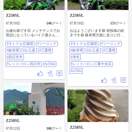
Z250SL
Z250SL
07月19日
146
グー！
07月19日
153
グー！
お疲れ様です😌 メンテナンスでお
おはようございます😄 前投稿の続
世話になっているバイク屋さんに
きです😃 岐阜県方面に走りに行っ
来ています🙋 まずは岐阜県方面に
た時の🙋 お土産を渡しました😁 他
#モトクル広報部
#ツーリング
#モトクル広報部
#ツーリング
走りに行った時のお土産を渡しま
のバイク屋さんにも行きたいので✋
した😊 コレから本題に入ろうと思
そろそろ出発しようと思います😊
#岐阜県
#お土産
#三重県
#岐阜県
#お土産
#三重県
います😁 ＃モトクル広報部 ＃ツー
＃モトクル広報部 ＃ツーリング ＃
リング ＃岐阜県 ＃お土産 ＃三重県
#四日市市
岐阜県 ＃お土産 ＃三重県 ＃津市
#津市
＃四日市市 ＃レッドバロン四日市
＃レッドバロン三重中央店 ＃z250sl
#レッドバロン四日市
#z250sl
#レッドバロン三重中央店
＃z250sl
#z250sl
Z250SL
Z250SL
07月12日
168
グー！