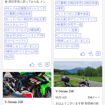
😃 四日市市に戻ってから🙋 メンテ
のバイク屋さんに行きました👍😉
#三重県
#四日市市
#四日市港
ナンスでお世話になっているバイ
先月、長野県方面に走りに行った
#モトクル広報部
#ツーリング
#津市
ク屋さんに行って😆 ココでも、長
時のお土産を渡して😄 お返しに
野県方面に走りに行った時のお土
色々と頂き😁 頼んでいたグリップ
#三重県
#四日市市
#レッドバロン三重中央店
産を渡して😁 ニンジャくんのカス
ドーナッツが届いていたので😊 取
タムパーツを渡して😅 ガツンゴー
#レッドバロン四日市
#お土産
#お土産
#グリップドーナッツ
り付けて頂きました🙇 鈴鹿市に戻
ルドを飲んでから出発して👍😉 地
ってから😆 久しぶりに天下一品に
#カスタムパーツ
#鈴鹿市
#天下一品
元まで戻ってから🙋 ローソンスト
行きました👍😉 ＃モトクル広報部
ア100、自宅の順番で帰って来まし
#ガツンゴールド
#愛知県
#チャーハン定食
＃ツーリング ＃愛知県 ＃マクドナ
た😊 雲☁多めでしたが楽しかった
ルド ＃三重県 ＃四日市市 ＃四日市
#あま市
#ローソンストア100
#こってりラーメン
です🎵😁 ＃モトクル広報部 ＃ツー
港 ＃津市 ＃レッドバロン三重中央
リング ＃三重県 ＃四日市市 ＃レッ
#コーヒーソフト
#美味しゅうございました
店 ＃お土産 ＃グリップドーナッツ
ドバロン四日市 ＃お土産 ＃カスタ
＃鈴鹿市 ＃天下一品 ＃チャーハン
#美味しゅうございました
#Vストローム250
ムパーツ ＃ガツンゴールド ＃愛知
定食 ＃こってりラーメン ＃美味し
県 ＃あま市 ＃ローソンストア100
#帰宅
#Vストローム250
ゅうございました ＃Vストローム
＃コーヒーソフト ＃美味しゅうご
250
#zx25r
ざいました ＃帰宅 ＃Vストローム
250 ＃zx25r
V-Strom 250
06月14日
154
グー！
V-Strom 250
おはようございます😄 前投稿の続