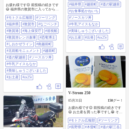
も食べました😁 美味しゅうござい
#福井県
#越前町
#道の駅越前
お疲れ様です😌 前投稿の続きです
ました🙇🎵👍😉 お土産も買ったし
😃 福井県の敦賀市に入ってから🙋
😄 そろそろ出発しようと思います
#お食事処かねいち
なごベンチ 気比の松原 敦賀港 敦賀
😊 ＃モトクル広報部 ＃ツーリング
#モトクル広報部
#ツーリング
#ソースカツ丼
赤レンガ倉庫 の順番で行き😊 しお
＃福井県 ＃越前町 ＃道の駅越前 ＃
かぜラインを走って南越前町に入
お食事処かねいち ＃ソースカツ丼
#福井県
#敦賀市
#なごベンチ
#牛乳アイスもなか
り😄 北前船モニュメントに行って
＃牛乳アイスもなか ＃美味しゅう
😆 越前町に入ってから🙋 道の駅越
#敦賀港
#海上保安庁
#巡視船
#美味しゅうございました
ございました ＃お土産 ＃出発 ＃
前で😁 ソースカツ丼、牛乳アイス
zx25r
#敦賀赤レンガ倉庫
#恐竜博士
#お土産
#出発
#zx25r
もなかを食べ👍😉 お土産を買って
から出発しました😊 ＃モトクル広
#しおかぜライン
#南越前町
報部 ＃ツーリング ＃福井県 ＃敦賀
#北前船モニュメント
#越前町
市 ＃なごベンチ ＃敦賀港 ＃海上保
安庁 ＃巡視船 ＃敦賀赤レンガ倉庫
#道の駅越前
#ソースカツ丼
＃恐竜博士 ＃しおかぜライン ＃南
#牛乳アイスもなか
越前町 ＃北前船モニュメント ＃越
前町 ＃道の駅越前 ＃ソースカツ丼
#美味しゅうございました
＃牛乳アイスもなか ＃美味しゅう
#お土産
#zx25r
ございました ＃お土産 ＃zx25r
V-Strom 250
05月31日
150
グー！
お疲れ様です😌 前投稿の続きです
😃 お土産を買った事ですし😁 そろ
そろ出発しようと思います😊 ＃モ
#モトクル広報部
#ツーリング
トクル広報部 ＃ツーリング ＃長野
県 ＃木曽町 ＃道の駅三岳 ＃お土産
#長野県
#木曽町
#道の駅三岳