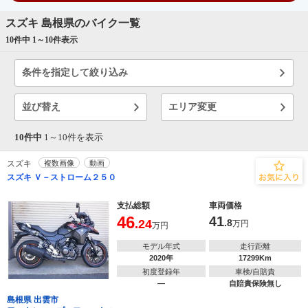
スズキ 島根県のバイク一覧
10件中 1～
10
件表示
条件を指定して絞り込み
並び替え
エリア変更
10件中
1～
10
件を表示
スズキ
複数画像
動画
スズキ Ｖ－ストローム２５０
支払総額
車両価格
46
41
.24
.8
万円
万円
モデル年式
走行距離
2020年
17299Km
初度登録年
車検/自賠責
―
自賠責保険無し
島根県 出雲市