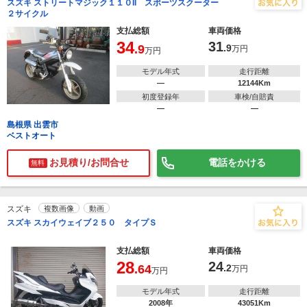
スズキ ストリートマジック１１０II スポーツスクーター
２サイクル
支払総額
車両価格
34
31
.9
.9
万円
万円
モデル年式
走行距離
―
12144Km
初度登録年
車検/自賠責
―
―
島根県 出雲市
ベストオート
お見積り/お問合せ
電話をかける
無料
スズキ
複数画像
動画
スズキ スカイウェイブ２５０ タイプＳ
支払総額
車両価格
28
24
.64
.2
万円
万円
モデル年式
走行距離
2008年
43051Km