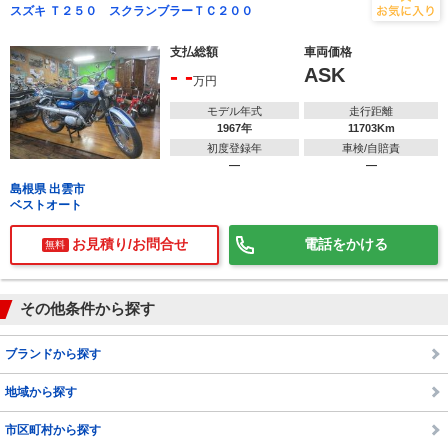
スズキ Ｔ２５０ スクランブラーＴＣ２００
支払総額
車両価格
- -
ASK
万円
モデル年式
走行距離
1967年
11703Km
初度登録年
車検/自賠責
―
―
島根県 出雲市
ベストオート
お見積り/お問合せ
電話をかける
無料
で
相場をチェック！
車種選択するだけ、かんたん相場検索
その他条件から探す
まずはメーカーを選択する
ブランドから探す
排気量
地域から探す
車種
市区町村から探す