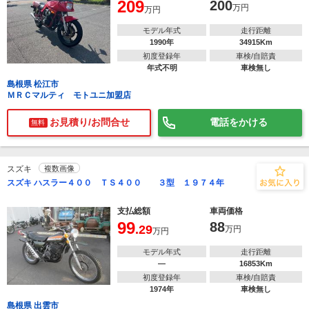
209
200
万円
万円
モデル年式
走行距離
1990年
34915Km
初度登録年
車検/自賠責
年式不明
車検無し
島根県 松江市
ＭＲＣマルティ モトユニ加盟店
お見積り/お問合せ
電話をかける
無料
スズキ
複数画像
スズキ ハスラー４００ ＴＳ４００ ３型 １９７４年
支払総額
車両価格
99
88
.29
万円
万円
モデル年式
走行距離
―
16853Km
初度登録年
車検/自賠責
1974年
車検無し
島根県 出雲市