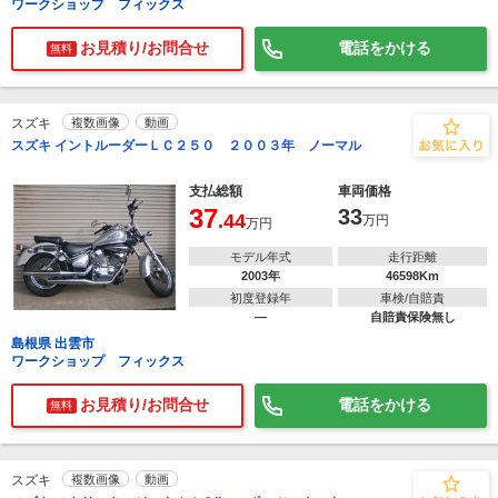
ワークショップ フィックス
お見積り/お問合せ
電話をかける
無料
スズキ
複数画像
動画
スズキ イントルーダーＬＣ２５０ ２００３年 ノーマル
支払総額
車両価格
37
33
.44
万円
万円
モデル年式
走行距離
2003年
46598Km
初度登録年
車検/自賠責
―
自賠責保険無し
島根県 出雲市
ワークショップ フィックス
お見積り/お問合せ
電話をかける
無料
スズキ
複数画像
動画