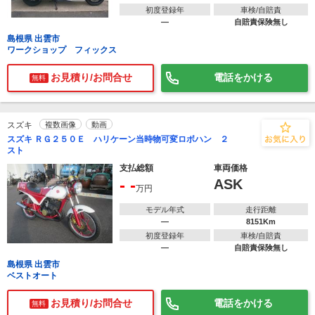
初度登録年
車検/自賠責
―
自賠責保険無し
島根県 出雲市
ワークショップ フィックス
お見積り/お問合せ
電話をかける
無料
スズキ
複数画像
動画
スズキ ＲＧ２５０Ｅ ハリケーン当時物可変ロボハン ２
スト
支払総額
車両価格
- -
ASK
万円
モデル年式
走行距離
―
8151Km
初度登録年
車検/自賠責
―
自賠責保険無し
島根県 出雲市
ベストオート
お見積り/お問合せ
電話をかける
無料