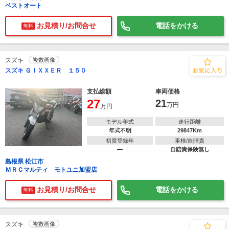
ベストオート
お見積り/お問合せ
電話をかける
無料
スズキ
複数画像
スズキ ＧＩＸＸＥＲ １５０
支払総額
車両価格
27
21
万円
万円
モデル年式
走行距離
年式不明
29847Km
初度登録年
車検/自賠責
―
自賠責保険無し
島根県 松江市
ＭＲＣマルティ モトユニ加盟店
お見積り/お問合せ
電話をかける
無料
スズキ
複数画像