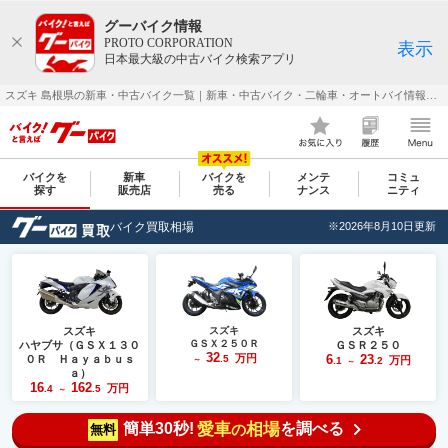
グーバイク情報
PROTO CORPORATION
表示
日本最大級の中古バイク検索アプリ
スズキ 島根県の新車・中古バイク一覧｜新車・中古バイク・二輪車・オートバイ情報なら【グーバイク(GooBike)】
バイクを
新車
バイクを
メンテ
コミュ
探す
販売店
売る
ナンス
ニティ
バイク買取相場
※2026年8月10日更新
スズキ
スズキ
スズキ
ＧＳＸ２５０Ｒ
ハヤブサ（ＧＳＸ１３０
ＧＳＲ２５０
32
万円
6
23
０Ｒ Ｈａｙａｂｕｓ
.5
万円
～
.1
.2
～
ａ）
16
162
万円
.4
.5
～
簡単30秒!
愛車
相場
を調べる
の
無料