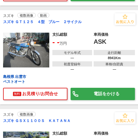
スズキ
複数画像
動画
スズキ ＧＴ１２５ ４型 ブルー ２サイクル
支払総額
車両価格
- -
ASK
万円
モデル年式
走行距離
―
8941Km
初度登録年
車検/自賠責
―
―
島根県 出雲市
ベストオート
お見積り/お問合せ
電話をかける
無料
スズキ
複数画像
スズキ ＧＳＸ１１００Ｓ ＫＡＴＡＮＡ
支払総額
車両価格