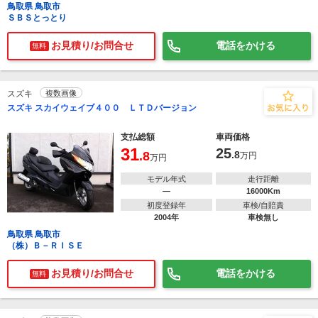
鳥取県 鳥取市
ＳＢＳとっとり
お見積り/お問合せ
電話をかける
無料
スズキ
複数画像
スズキ スカイウェイブ４００ ＬＴＤバージョン
支払総額
車両価格
31
25
.8
.8
万円
万円
モデル年式
走行距離
―
16000Km
初度登録年
車検/自賠責
2004年
車検無し
鳥取県 鳥取市
（株）Ｂ－ＲＩＳＥ
お見積り/お問合せ
電話をかける
無料