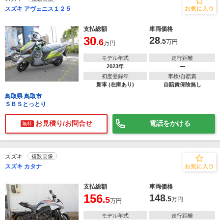
スズキ アヴェニス１２５
支払総額
車両価格
30
28
.6
.5
万円
万円
モデル年式
走行距離
2023年
―
初度登録年
車検/自賠責
新車 (在庫あり)
自賠責保険無し
鳥取県 鳥取市
ＳＢＳとっとり
お見積り/お問合せ
電話をかける
無料
スズキ
複数画像
スズキ カタナ
支払総額
車両価格
156
148
.5
.5
万円
万円
モデル年式
走行距離