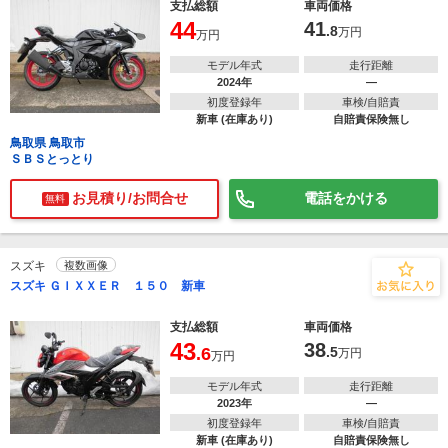
支払総額
車両価格
44
41
.8
万円
万円
モデル年式
走行距離
2024年
―
初度登録年
車検/自賠責
新車 (在庫あり)
自賠責保険無し
鳥取県 鳥取市
ＳＢＳとっとり
お見積り/お問合せ
電話をかける
無料
スズキ
複数画像
スズキ ＧＩＸＸＥＲ １５０ 新車
支払総額
車両価格
43
38
.6
.5
万円
万円
モデル年式
走行距離
2023年
―
初度登録年
車検/自賠責
新車 (在庫あり)
自賠責保険無し