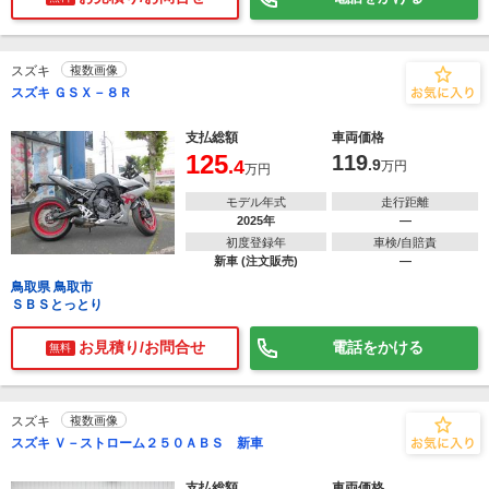
スズキ
複数画像
スズキ ＧＳＸ－８Ｒ
支払総額
車両価格
125
119
.4
.9
万円
万円
モデル年式
走行距離
2025年
―
初度登録年
車検/自賠責
新車 (注文販売)
―
鳥取県 鳥取市
ＳＢＳとっとり
お見積り/お問合せ
電話をかける
無料
スズキ
複数画像
スズキ Ｖ－ストローム２５０ＡＢＳ 新車
支払総額
車両価格