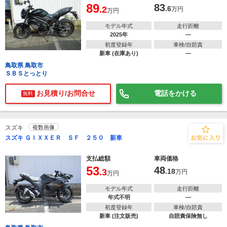
89
83
.2
.6
万円
万円
モデル年式
走行距離
2025年
―
初度登録年
車検/自賠責
新車 (在庫あり)
―
鳥取県 鳥取市
ＳＢＳとっとり
お見積り/お問合せ
電話をかける
無料
スズキ
複数画像
スズキ ＧＩＸＸＥＲ ＳＦ ２５０ 新車
支払総額
車両価格
53
48
.3
.18
万円
万円
モデル年式
走行距離
年式不明
―
初度登録年
車検/自賠責
新車 (注文販売)
自賠責保険無し