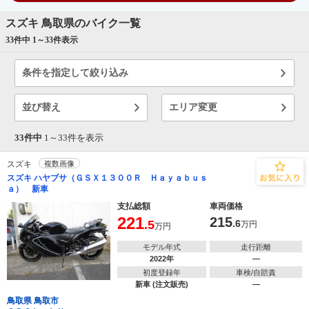
スズキ 鳥取県のバイク一覧
33件中 1～
33
件表示
条件を指定して絞り込み
並び替え
エリア変更
33件中
1～
33
件を表示
スズキ
複数画像
スズキ ハヤブサ（ＧＳＸ１３００Ｒ Ｈａｙａｂｕｓ
ａ） 新車
支払総額
車両価格
221
215
.5
.6
万円
万円
モデル年式
走行距離
2022年
―
初度登録年
車検/自賠責
新車 (注文販売)
―
鳥取県 鳥取市