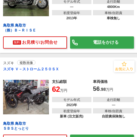
モデル年式
走行距離
―
4800Km
初度登録年
車検/自賠責
2013年
車検無し
鳥取県 鳥取市
（株）Ｂ－ＲＩＳＥ
お見積り/お問合せ
電話をかける
無料
スズキ
複数画像
スズキ Ｖ－ストローム２５０ＳＸ
支払総額
車両価格
62
56
.98
万円
万円
モデル年式
走行距離
2023年
―
初度登録年
車検/自賠責
新車 (注文販売)
自賠責保険無し
鳥取県 鳥取市
ＳＢＳとっとり