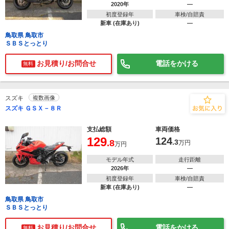
2020年
―
初度登録年
車検/自賠責
新車 (在庫あり)
―
鳥取県 鳥取市
ＳＢＳとっとり
お見積り/お問合せ
電話をかける
無料
スズキ
複数画像
スズキ ＧＳＸ－８Ｒ
支払総額
車両価格
129
124
.8
.3
万円
万円
モデル年式
走行距離
2026年
―
初度登録年
車検/自賠責
新車 (在庫あり)
―
鳥取県 鳥取市
ＳＢＳとっとり
お見積り/お問合せ
電話をかける
無料