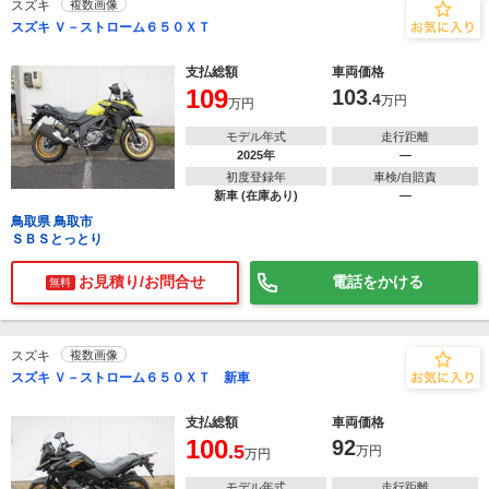
スズキ
複数画像
スズキ Ｖ－ストローム６５０ＸＴ
支払総額
車両価格
109
103
.4
万円
万円
モデル年式
走行距離
2025年
―
初度登録年
車検/自賠責
新車 (在庫あり)
―
鳥取県 鳥取市
ＳＢＳとっとり
お見積り/お問合せ
電話をかける
無料
スズキ
複数画像
スズキ Ｖ－ストローム６５０ＸＴ 新車
支払総額
車両価格
100
92
.5
万円
万円
モデル年式
走行距離