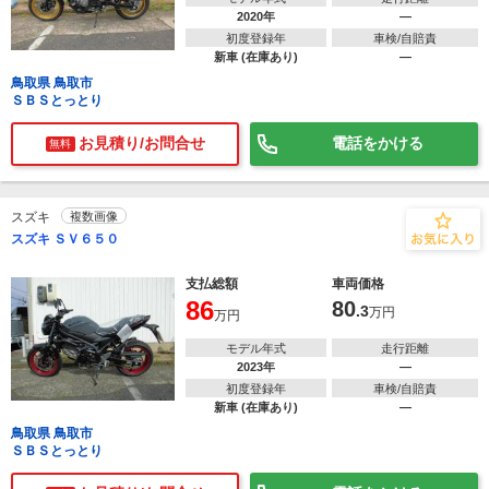
2020年
―
初度登録年
車検/自賠責
新車 (在庫あり)
―
鳥取県 鳥取市
ＳＢＳとっとり
お見積り/お問合せ
電話をかける
無料
スズキ
複数画像
スズキ ＳＶ６５０
支払総額
車両価格
86
80
.3
万円
万円
モデル年式
走行距離
2023年
―
初度登録年
車検/自賠責
新車 (在庫あり)
―
鳥取県 鳥取市
ＳＢＳとっとり