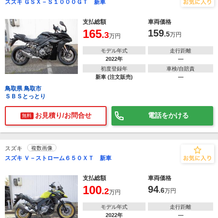
スズキ ＧＳＸ－Ｓ１０００ＧＴ 新車
支払総額
車両価格
165
159
.3
.5
万円
万円
モデル年式
走行距離
2022年
―
初度登録年
車検/自賠責
新車 (注文販売)
―
鳥取県 鳥取市
ＳＢＳとっとり
お見積り/お問合せ
電話をかける
無料
スズキ
複数画像
スズキ Ｖ－ストローム６５０ＸＴ 新車
支払総額
車両価格
100
94
.2
.6
万円
万円
モデル年式
走行距離
2022年
―