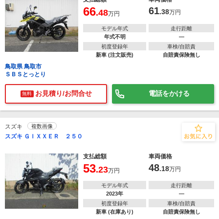
66
61
.48
.38
万円
万円
モデル年式
走行距離
年式不明
―
初度登録年
車検/自賠責
新車 (注文販売)
自賠責保険無し
鳥取県 鳥取市
ＳＢＳとっとり
お見積り/お問合せ
電話をかける
無料
スズキ
複数画像
スズキ ＧＩＸＸＥＲ ２５０
支払総額
車両価格
53
48
.23
.18
万円
万円
モデル年式
走行距離
2023年
―
初度登録年
車検/自賠責
新車 (在庫あり)
自賠責保険無し