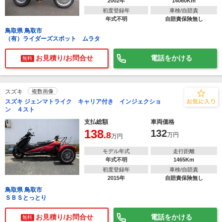
2002年
14060Km
初度登録年
車検/自賠責
年式不明
自賠責保険無し
鳥取県 鳥取市
（有）ライダーズスポット ムラタ
お見積り/お問合せ
電話をかける
無料
スズキ
複数画像
スズキ ジェンマトライク キャリア付き インジェクショ
ン ４スト
支払総額
車両価格
138
132
.8
万円
万円
モデル年式
走行距離
年式不明
1465Km
初度登録年
車検/自賠責
2015年
自賠責保険無し
鳥取県 鳥取市
ＳＢＳとっとり
お見積り/お問合せ
電話をかける
無料