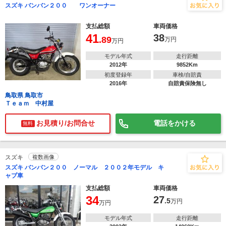
スズキ バンバン２００ ワンオーナー
支払総額
車両価格
41
38
.89
万円
万円
モデル年式
走行距離
2012年
9852Km
初度登録年
車検/自賠責
2016年
自賠責保険無し
鳥取県 鳥取市
Ｔｅａｍ 中村屋
お見積り/お問合せ
電話をかける
無料
スズキ
複数画像
スズキ バンバン２００ ノーマル ２００２年モデル キ
ャブ車
支払総額
車両価格
34
27
.5
万円
万円
モデル年式
走行距離