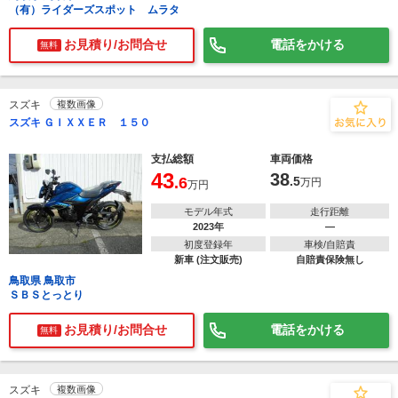
（有）ライダーズスポット ムラタ
お見積り/お問合せ
電話をかける
無料
スズキ
複数画像
スズキ ＧＩＸＸＥＲ １５０
支払総額
車両価格
43
38
.6
.5
万円
万円
モデル年式
走行距離
2023年
―
初度登録年
車検/自賠責
新車 (注文販売)
自賠責保険無し
鳥取県 鳥取市
ＳＢＳとっとり
お見積り/お問合せ
電話をかける
無料
スズキ
複数画像