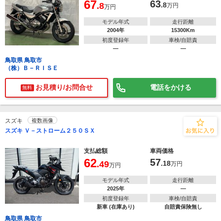
67
63
.8
.8
万円
万円
モデル年式
走行距離
2004年
15300Km
初度登録年
車検/自賠責
―
―
鳥取県 鳥取市
（株）Ｂ－ＲＩＳＥ
お見積り/お問合せ
電話をかける
無料
スズキ
複数画像
スズキ Ｖ－ストローム２５０ＳＸ
支払総額
車両価格
62
57
.49
.18
万円
万円
モデル年式
走行距離
2025年
―
初度登録年
車検/自賠責
新車 (在庫あり)
自賠責保険無し
鳥取県 鳥取市