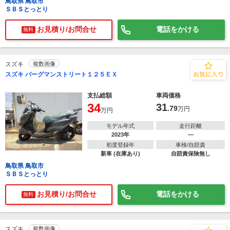
鳥取県 鳥取市
ＳＢＳとっとり
お見積り/お問合せ
電話をかける
無料
スズキ
複数画像
スズキ バーグマンストリート１２５ＥＸ
支払総額
車両価格
34
31
.79
万円
万円
モデル年式
走行距離
2023年
―
初度登録年
車検/自賠責
新車 (在庫あり)
自賠責保険無し
鳥取県 鳥取市
ＳＢＳとっとり
お見積り/お問合せ
電話をかける
無料
スズキ
複数画像