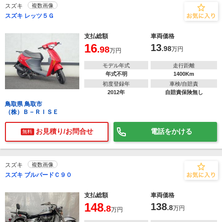
スズキ
複数画像
スズキ レッツ５Ｇ
支払総額
車両価格
16
13
.98
.98
万円
万円
モデル年式
走行距離
年式不明
1400Km
初度登録年
車検/自賠責
2012年
自賠責保険無し
鳥取県 鳥取市
（株）Ｂ－ＲＩＳＥ
お見積り/お問合せ
電話をかける
無料
スズキ
複数画像
スズキ ブルバードＣ９０
支払総額
車両価格
148
138
.8
.8
万円
万円