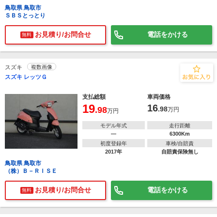
鳥取県 鳥取市
ＳＢＳとっとり
お見積り/お問合せ
電話をかける
無料
スズキ
複数画像
スズキ レッツＧ
支払総額
車両価格
19
16
.98
.98
万円
万円
モデル年式
走行距離
―
6300Km
初度登録年
車検/自賠責
2017年
自賠責保険無し
鳥取県 鳥取市
（株）Ｂ－ＲＩＳＥ
お見積り/お問合せ
電話をかける
無料