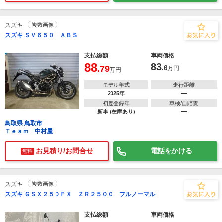
スズキ
複数画像
スズキ ＳＶ６５０ ＡＢＳ
支払総額
車両価格
88
83
.79
.6
万円
万円
モデル年式
走行距離
2025年
―
初度登録年
車検/自賠責
新車 (在庫あり)
―
鳥取県 鳥取市
Ｔｅａｍ 中村屋
お見積り/お問合せ
電話をかける
無料
スズキ
複数画像
スズキ ＧＳＸ２５０ＦＸ ＺＲ２５０Ｃ フルノーマル
支払総額
車両価格