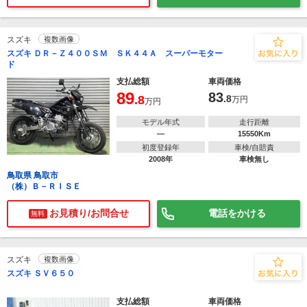
スズキ
複数画像
スズキ ＤＲ－Ｚ４００ＳＭ ＳＫ４４Ａ スーパーモター
ド
支払総額
車両価格
89
83
.8
.8
万円
万円
モデル年式
走行距離
―
15550Km
初度登録年
車検/自賠責
2008年
車検無し
鳥取県 鳥取市
（株）Ｂ－ＲＩＳＥ
お見積り/お問合せ
電話をかける
無料
スズキ
複数画像
スズキ ＳＶ６５０
支払総額
車両価格