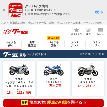
グーバイク情報
PROTO CORPORATION
表示
日本最大級の中古バイク検索アプリ
スズキ 鳥取県の新車・中古バイク一覧｜新車・中古バイク・二輪車・オートバイ情報なら【グーバイク(GooBike)】
バイクを
新車
バイクを
メンテ
コミュ
探す
販売店
売る
ナンス
ニティ
バイク買取相場
※2026年8月6日更新
スズキ
スズキ
スズキ
ＧＳＸ２５０Ｒ
ハヤブサ（ＧＳＸ１３０
ＧＳＲ２５０
32
万円
6
23
０Ｒ Ｈａｙａｂｕｓ
.5
万円
～
.1
.2
～
ａ）
16
162
万円
.4
.5
～
簡単30秒!
愛車
相場
を調べる
の
無料