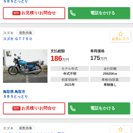
ＳＢＳとっとり
お見積り/お問合せ
電話をかける
無料
スズキ
複数画像
スズキ ＧＴ７５０
支払総額
車両価格
186
175
万円
万円
モデル年式
走行距離
年式不明
29920Km
初度登録年
車検/自賠責
2021年
車検無し
鳥取県 鳥取市
ＳＢＳとっとり
お見積り/お問合せ
電話をかける
無料
スズキ
複数画像