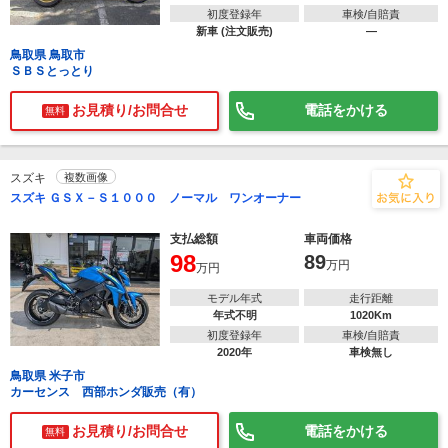
初度登録年
車検/自賠責
新車 (注文販売)
―
鳥取県 鳥取市
ＳＢＳとっとり
お見積り/お問合せ
電話をかける
無料
スズキ
複数画像
スズキ ＧＳＸ－Ｓ１０００ ノーマル ワンオーナー
支払総額
車両価格
98
89
万円
万円
モデル年式
走行距離
年式不明
1020Km
初度登録年
車検/自賠責
2020年
車検無し
鳥取県 米子市
カーセンス 西部ホンダ販売（有）
お見積り/お問合せ
電話をかける
無料