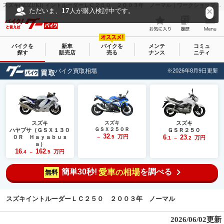
スズキ(SUZUKI) イントルーダーＬＣ２５０ ２００３年 ノーマル｜ワークショップ フィックス｜新車・中古バイクなら【グーバイク(GooBike)】
17
ただいま、
人が購入検討中です。
バイクを
新車
バイクを
メンテ
コミュ
探す
販売店
売る
ナンス
ニティ
バイク買取相場
※2026年8月9日更新
スズキ
スズキ
スズキ
ＧＳＸ２５０Ｒ
ハヤブサ（ＧＳＸ１３０
ＧＳＲ２５０
32
万円
6
23
０Ｒ Ｈａｙａｂｕｓ
.5
万円
～
.1
.2
～
ａ）
16
162
万円
.4
.5
～
簡単30秒!
愛車
相場
を調べる
の
無料
スズキイントルーダーＬＣ２５０ ２００３年 ノーマル
2026/06/02更新