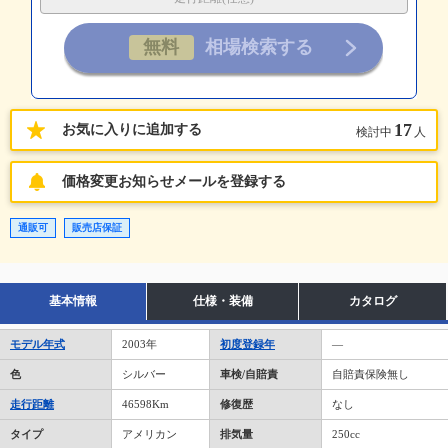
17
お気に入りに追加する
検討中
人
価格変更お知らせメールを登録する
通販可
販売店保証
基本情報
仕様・装備
カタログ
モデル年式
2003年
初度登録年
―
色
シルバー
車検/自賠責
自賠責保険無し
走行距離
46598Km
修復歴
なし
タイプ
アメリカン
排気量
250cc