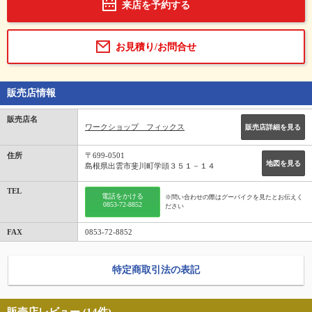
来店を予約する
お見積り/お問合せ
販売店情報
販売店名
ワークショップ フィックス
販売店詳細を見る
住所
〒699-0501
地図を見る
島根県出雲市斐川町学頭３５１－１４
TEL
電話をかける
※問い合わせの際はグーバイクを見たとお伝えく
0853-72-8852
ださい
FAX
0853-72-8852
特定商取引法の表記