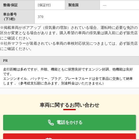
整備/保証
[保証付]
製造国
―
車台番号
370
(下3桁)
※掲載車両がボアアップ（排気量の増加）されている場合、運転時に必要な免許の
区分が変更となる場合があります。購入希望の車両の排気量は購入前に必ず販売店
にご確認ください。
※社外マフラーが装着されている車両の車検対応状況につきましては、必ず販売店
にご確認ください。
PR
走行距離は多めですが、外観、機能ともに状態良好ですエンジン好調、他機能は良好
です。
エンジンオイル、バッテリー、プラグ、ブレーキフルードは全て新品に交換して納車
します，（参考総支払額に含みます、別途料金はいただきません）
車両に関するお問い合わせ
電話をかける