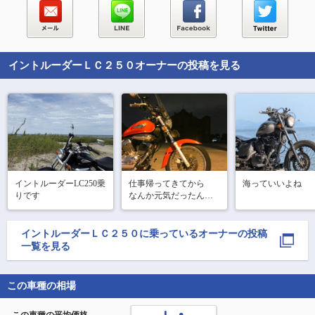
イントルーダーＬＣ２５０
オーナーの投稿を見る
イントルーダーLC250乗
仕事帰ってきてから

海っていいよね
りです
なんか元気だったんで
100kmくらいひとっ走り
してきた

イントルーダーＬＣ２５０
に乗っているオーナーの投稿
高速で横須賀まで行っ
一覧を見る
て温泉入って

帰りは下道で赤レンガ
寄り道

この車種の相場
#イントルーダー

#イントルーダー250
