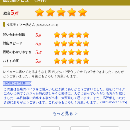
販売店レビュー (14件)
5
点
総合
投稿者：
マー坊さん
(2026/05/22 13:11)
5
問い合わせ対応
点
5
対応スピード
点
5
説明のわかりやすさ
点
5
おすすめ度
点
レビューに書いてあるようなお店でしたので安心して全てお任せできました。ありが
とうございました。今後ともよろしくお願いします。
販売店からの返答
この度は当店のバイクをご購入いただき誠にありがとうございました。最初にバイク
に会いに来てくださった時の嬉しそうな表情に、大切に乗っていただける方だと感じ
ました。本日無事に納車する事が出来、大変嬉しく思います。また、高評価をいただ
き誠にありがとうございます。これからもよろしくお願いします。 (2026/05/22 16:25)
もっと見る >