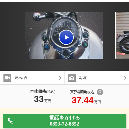
動画1件
写真
本体価格
支払総額
(税込)
(税込)
33
37.44
万円
万円
電話をかける
0853-72-8852