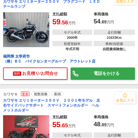
カワサキ エリミネーター２５０Ｖ プラグコード ＬＥＤ
テールランプ
支払総額
車両価格
59
54
.56
.89
万円
万円
モデル年式
走行距離
2000年
21633Km
初度登録年
車検/自賠責
年式不明
自賠責保険無し
福岡県 太宰府市
（株）ＢＣ バイクセンターグループ アウトレット店
お見積り/お問合せ
電話をかける
無料
カワサキ
更新
複数画像
動画
カワサキ エリミネーター２５０Ｖ ２００１年モデル 左
右サイドバックサポート スマートフォンホルダー ヘル
メットホルダー
支払総額
車両価格
55
48
.65
.89
万円
万円
モデル年式
走行距離