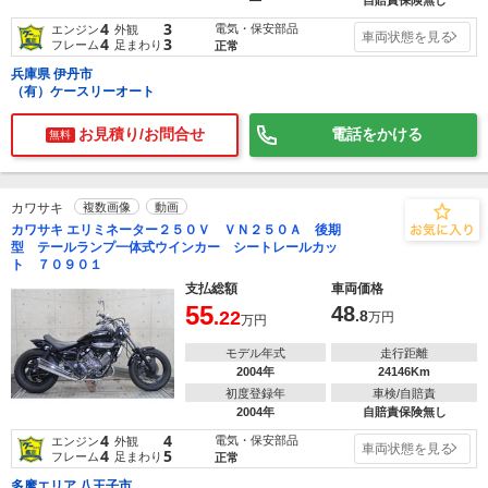
―
自賠責保険無し
4
3
電気・保安部品
エンジン
外観
車両状態を見る
4
3
フレーム
足まわり
正常
兵庫県 伊丹市
（有）ケースリーオート
お見積り/お問合せ
電話をかける
無料
カワサキ
複数画像
動画
カワサキ エリミネーター２５０Ｖ ＶＮ２５０Ａ 後期
型 テールランプ一体式ウインカー シートレールカッ
ト ７０９０１
支払総額
車両価格
55
48
.22
.8
万円
万円
モデル年式
走行距離
2004年
24146Km
初度登録年
車検/自賠責
2004年
自賠責保険無し
4
4
電気・保安部品
エンジン
外観
車両状態を見る
4
5
フレーム
足まわり
正常
多摩エリア 八王子市