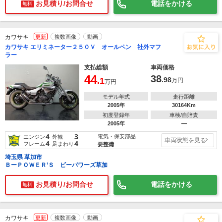
お見積り/お問合せ
電話をかける
無料
カワサキ
更新
複数画像
動画
カワサキ エリミネーター２５０Ｖ オールペン 社外マフ
ラー
支払総額
車両価格
44
38
.1
.98
万円
万円
モデル年式
走行距離
2005年
30164Km
初度登録年
車検/自賠責
2005年
―
4
3
電気・保安部品
エンジン
外観
車両状態を見る
4
4
フレーム
足まわり
要整備
埼玉県 草加市
ＢーＰＯＷＥＲ’Ｓ ビーパワーズ草加
お見積り/お問合せ
電話をかける
無料
カワサキ
更新
複数画像
動画