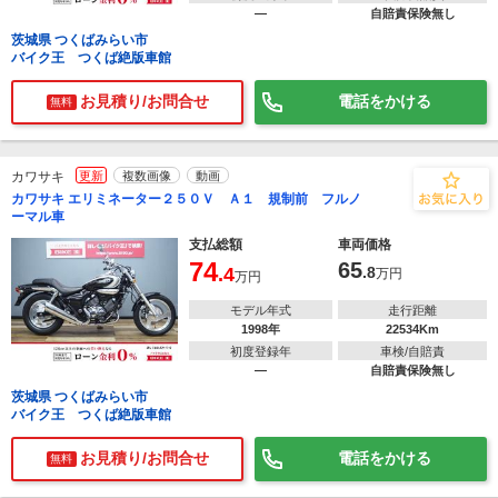
―
自賠責保険無し
茨城県 つくばみらい市
バイク王 つくば絶版車館
お見積り/お問合せ
電話をかける
無料
カワサキ
更新
複数画像
動画
カワサキ エリミネーター２５０Ｖ Ａ１ 規制前 フルノ
ーマル車
支払総額
車両価格
74
65
.4
.8
万円
万円
モデル年式
走行距離
1998年
22534Km
初度登録年
車検/自賠責
―
自賠責保険無し
茨城県 つくばみらい市
バイク王 つくば絶版車館
お見積り/お問合せ
電話をかける
無料