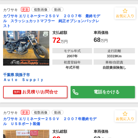
カワサキ
更新
複数画像
動画
カワサキ エリミネーター２５０Ｖ ２００７年 最終モデ
ル スラッシュカットマフラー 純正オプションバックレ
スト
支払総額
車両価格
72
68
万円
万円
モデル年式
走行距離
2007年
33319Km
初度登録年
車検/自賠責
年式不明
自賠責保険無し
千葉県 我孫子市
Ａｕｔｏ Ｓｕｐｐｌｙ
お見積り/お問合せ
電話をかける
無料
カワサキ
更新
複数画像
動画
カワサキ エリミネーター２５０Ｖ ２００７年最終モデ
ル ＵＳＢポート装備
支払総額
車両価格