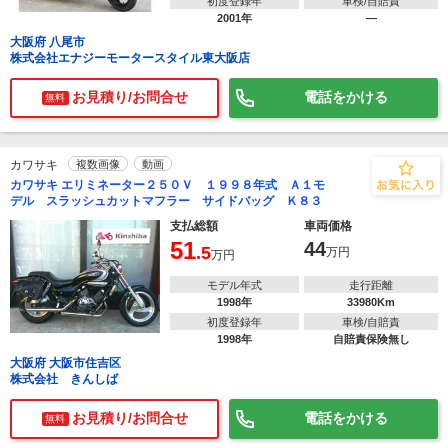
初度登録年
車検/自賠責
2001年
―
大阪府 八尾市
株式会社エナジーモータースタイル東大阪店
お見積り/お問合せ
電話をかける
無料
カワサキ
複数画像
動画
カワサキ エリミネーター２５０Ｖ １９９８年式 Ａ１モ
デル スラッシュカットマフラー サイドバッグ Ｋ８３
支払総額
車両価格
51
44
.5
万円
万円
モデル年式
走行距離
1998年
33980Km
初度登録年
車検/自賠責
1998年
自賠責保険無し
大阪府 大阪市住吉区
株式会社 きんしば
お見積り/お問合せ
電話をかける
無料