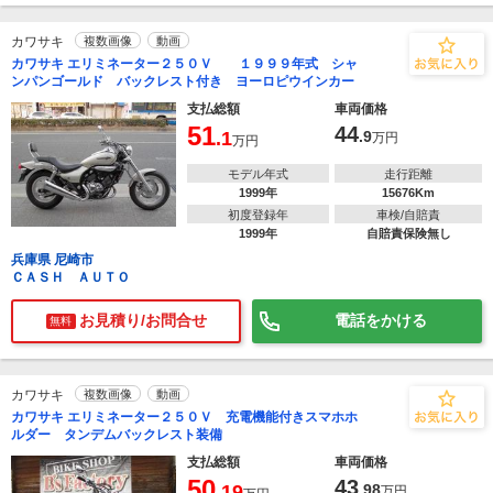
カワサキ
複数画像
動画
カワサキ エリミネーター２５０Ｖ １９９９年式 シャ
ンパンゴールド バックレスト付き ヨーロピウインカー
支払総額
車両価格
51
44
.1
.9
万円
万円
モデル年式
走行距離
1999年
15676Km
初度登録年
車検/自賠責
1999年
自賠責保険無し
兵庫県 尼崎市
ＣＡＳＨ ＡＵＴＯ
お見積り/お問合せ
電話をかける
無料
カワサキ
複数画像
動画
カワサキ エリミネーター２５０Ｖ 充電機能付きスマホホ
ルダー タンデムバックレスト装備
支払総額
車両価格
50
43
.19
.98
万円