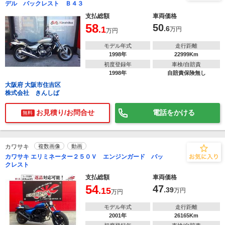
デル バックレスト Ｂ４３
支払総額
車両価格
58
50
.1
.6
万円
万円
モデル年式
走行距離
1998年
22999Km
初度登録年
車検/自賠責
1998年
自賠責保険無し
大阪府 大阪市住吉区
株式会社 きんしば
お見積り/お問合せ
電話をかける
無料
カワサキ
複数画像
動画
カワサキ エリミネーター２５０Ｖ エンジンガード バッ
クレスト
支払総額
車両価格
54
47
.15
.39
万円
万円
モデル年式
走行距離
2001年
26165Km