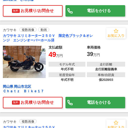
お見積り/お問合せ
電話をかける
無料
カワサキ
複数画像
動画
カワサキ エリミネーター２５０Ｖ 限定色ブラック＆オレ
ンジ エンジンオーバーホール済
支払総額
車両価格
49
39
万円
万円
モデル年式
走行距離
年式不明
走行距離疑義車
初度登録年
車検/自賠責
年式不明
保2028/03
岡山県 岡山市北区
Ｃｈａｔｚ Ｂｉｋｅ１７
お見積り/お問合せ
電話をかける
無料
カワサキ
複数画像
カワサキ エリミネーター２５０Ｖ