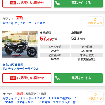
お見積り/お問合せ
電話をかける
無料
カワサキ
新着
カワサキ エリミネーター２５０Ｖ
支払総額
車両価格
57
52
.49
.8
万円
万円
モデル年式
走行距離
2005年
17795Km
初度登録年
車検/自賠責
2005年
自賠責保険無し
東京23区 練馬区
アルテミスモーターサイクル
お見積り/お問合せ
電話をかける
無料
カワサキ
更新
複数画像
動画
カワサキ エリミネーター２５０Ｖ １９９８年モデル ノ
ーマル車 リアキャリア ＵＳＢ電源 スマホホルダー付