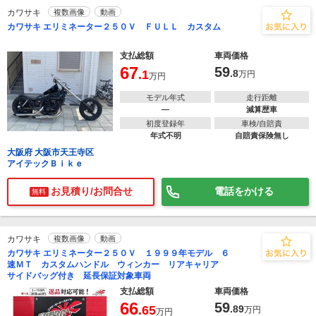
カワサキ
複数画像
動画
カワサキ エリミネーター２５０Ｖ ＦＵＬＬ カスタム
支払総額
車両価格
67
59
.1
.8
万円
万円
モデル年式
走行距離
―
減算歴車
初度登録年
車検/自賠責
年式不明
自賠責保険無し
大阪府 大阪市天王寺区
アイテックＢｉｋｅ
お見積り/お問合せ
電話をかける
無料
カワサキ
複数画像
動画
カワサキ エリミネーター２５０Ｖ １９９９年モデル ６
速ＭＴ カスタムハンドル ウィンカー リアキャリア
サイドバッグ付き 延長保証対象車両
支払総額
車両価格
66
59
.65
.89
万円
万円