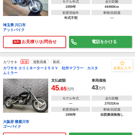
モデル年式
走行距離
1999年
44490Km
初度登録年
車検/自賠責
年式不明
―
埼玉県 川口市
アットバイク
お見積り/お問合せ
電話をかける
無料
カワサキ
新着
複数画像
動画
カワサキ エリミネーター２５０Ｖ 社外マフラー カスタ
ムミラー
支払総額
車両価格
45
43
.65
万円
万円
モデル年式
走行距離
―
27031Km
初度登録年
車検/自賠責
1998年
自賠責保険無し
大阪府 寝屋川市
ゴーバイク