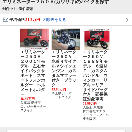
エリミネーター２５０Ｖ(カワサキ)のバイクを探す
64件中 1～
50
件表示
平均価格
51.2万円
相場表を見る
エリミネータ
エリミネータ
エリミネータ
ー２５０Ｖ
ー２５０Ｖ
ー２５０Ｖ
２００１年モ
水冷４サイク
１９９９年モ
デル 左右サ
ルＶツインエ
デル ６速Ｍ
イドバックサ
ンジン カス
Ｔ カスタム
ポート スマ
タムマフラー
ハンドル ウ
ートフォンホ
付き ブラッ
ィンカー リ
ルダー ヘル
ク
アキャリア
メットホルダ
43.98万円
サイドバッグ
埼玉県 川口市
ー
付き 延長保
アットバイク
48.89万円
証対象車両
兵庫県 伊丹市
59.89万円
エナジーモーター
大阪府 八尾市
スタイル
株式会社エナジー
モータースタイル
東大阪店