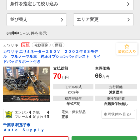
条件を指定して絞り込み
並び替え
エリア変更
64件中
1～
50
件を表示
カワサキ
更新
複数画像
動画
カワサキ エリミネーター２５０Ｖ ２００２年Ｂ３モデ
ル フルノーマル車 純正オプションバックレスト サイ
ドバッグサポート付き
支払総額
車両価格
70
66
万円
万円
モデル年式
走行距離
2002年
減算歴車
初度登録年
車検/自賠責
年式不明
自賠責保険無し
4
4
電気・保安部品
エンジン
外観
車両状態を見る
4
3
フレーム
足まわり
正常
千葉県 我孫子市
Ａｕｔｏ Ｓｕｐｐｌｙ