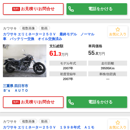
お見積り/お問合せ
電話をかける
無料
カワサキ
複数画像
動画
カワサキ エリミネーター２５０Ｖ 最終モデル ノーマル
車 バッテリー交換 オイル交換済み
支払総額
車両価格
61
55
.3
.8
万円
万円
モデル年式
走行距離
2007年
39595Km
初度登録年
車検/自賠責
2007年
―
三重県 四日市市
Ｂ’ｓ ＡＵＴＯ
お見積り/お問合せ
電話をかける
無料
カワサキ
複数画像
動画
カワサキ エリミネーター２５０Ｖ １９９８年式 Ａ１モ