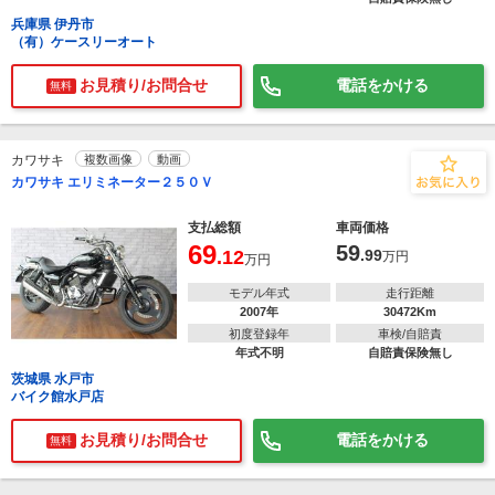
兵庫県 伊丹市
（有）ケースリーオート
お見積り/お問合せ
電話をかける
無料
カワサキ
複数画像
動画
カワサキ エリミネーター２５０Ｖ
支払総額
車両価格
69
59
.12
.99
万円
万円
モデル年式
走行距離
2007年
30472Km
初度登録年
車検/自賠責
年式不明
自賠責保険無し
茨城県 水戸市
バイク館水戸店
お見積り/お問合せ
電話をかける
無料