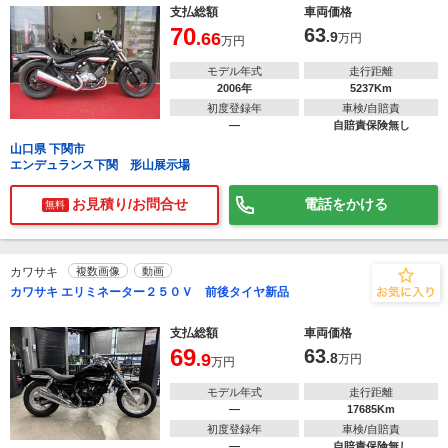
支払総額
車両価格
70
63
.66
.9
万円
万円
モデル年式
走行距離
2006年
5237Km
初度登録年
車検/自賠責
―
自賠責保険無し
山口県 下関市
エンデュランス下関 形山展示場
お見積り/お問合せ
電話をかける
無料
カワサキ
複数画像
動画
カワサキ エリミネーター２５０Ｖ 前後タイヤ新品
支払総額
車両価格
69
63
.9
.8
万円
万円
モデル年式
走行距離
―
17685Km
初度登録年
車検/自賠責
―
自賠責保険無し