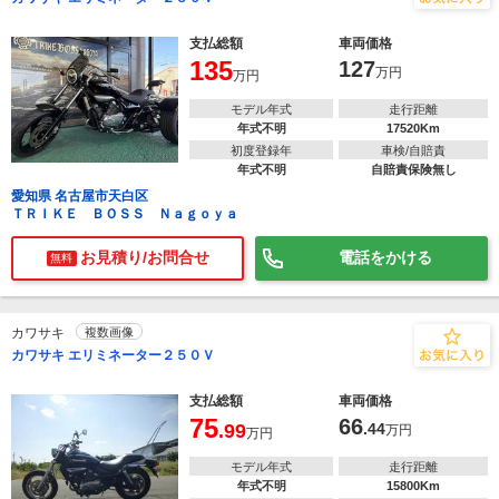
支払総額
車両価格
135
127
万円
万円
モデル年式
走行距離
年式不明
17520Km
初度登録年
車検/自賠責
年式不明
自賠責保険無し
愛知県 名古屋市天白区
ＴＲＩＫＥ ＢＯＳＳ Ｎａｇｏｙａ
お見積り/お問合せ
電話をかける
無料
カワサキ
複数画像
カワサキ エリミネーター２５０Ｖ
支払総額
車両価格
75
66
.99
.44
万円
万円
モデル年式
走行距離
年式不明
15800Km