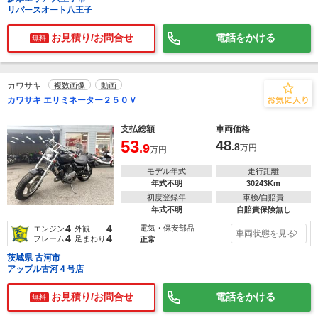
リバースオート八王子
お見積り/お問合せ
電話をかける
無料
カワサキ
複数画像
動画
カワサキ エリミネーター２５０Ｖ
支払総額
車両価格
53
48
.9
.8
万円
万円
モデル年式
走行距離
年式不明
30243Km
初度登録年
車検/自賠責
年式不明
自賠責保険無し
4
4
電気・保安部品
エンジン
外観
車両状態を見る
4
4
フレーム
足まわり
正常
茨城県 古河市
アップル古河４号店
お見積り/お問合せ
電話をかける
無料