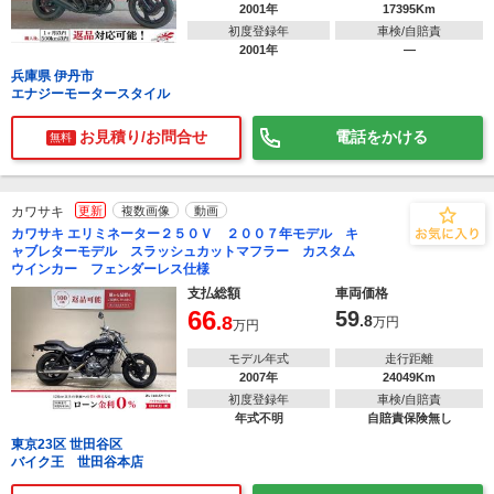
2001年
17395Km
初度登録年
車検/自賠責
2001年
―
兵庫県 伊丹市
エナジーモータースタイル
お見積り/お問合せ
電話をかける
無料
カワサキ
更新
複数画像
動画
カワサキ エリミネーター２５０Ｖ ２００７年モデル キ
ャブレターモデル スラッシュカットマフラー カスタム
ウインカー フェンダーレス仕様
支払総額
車両価格
66
59
.8
.8
万円
万円
モデル年式
走行距離
2007年
24049Km
初度登録年
車検/自賠責
年式不明
自賠責保険無し
東京23区 世田谷区
バイク王 世田谷本店