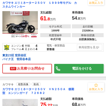
カワサキ エリミネーター２５０Ｖ １９９９年モデル カ
スタムウインカー
支払総額
車両価格
61
54
.8
.8
万円
万円
モデル年式
走行距離
1999年
23268Km
初度登録年
車検/自賠責
年式不明
自賠責保険無し
4
4
電気・保安部品
エンジン
外観
車両状態を見る
4
4
フレーム
足まわり
要整備
東京23区 世田谷区
バイク王 世田谷本店
お見積り/お問合せ
電話をかける
無料
カワサキ
複数画像
動画
カワサキ エリミネーター２５０Ｖ ＶＮ２５０Ａ 後期
型 エンジンガード ７２６８２
支払総額
車両価格
75
68
.22
.8
万円
万円