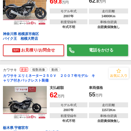
69
62
.8
.8
万円
万円
モデル年式
走行距離
2007年
14800Km
初度登録年
車検/自賠責
年式不明
自賠責保険無し
神奈川県 相模原市南区
バイク王 相模大野店
お見積り/お問合せ
電話をかける
無料
カワサキ
更新
複数画像
動画
カワサキ エリミネーター２５０Ｖ ２００７年モデル キ
ャリア付きバックレスト装備
支払総額
車両価格
62
55
万円
万円
モデル年式
走行距離
2007年
11572Km
初度登録年
車検/自賠責
年式不明
自賠責保険無し
栃木県 宇都宮市