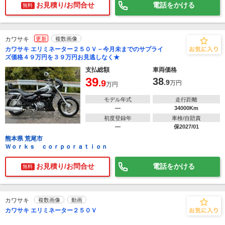
お見積り/お問合せ
電話をかける
無料
カワサキ
更新
複数画像
カワサキ エリミネーター２５０Ｖ－今月未までのサプライ
ズ価格４９万円を３９万円お見逃しなく★
支払総額
車両価格
39
38
.9
.9
万円
万円
モデル年式
走行距離
―
34000Km
初度登録年
車検/自賠責
―
保2027/01
熊本県 荒尾市
Ｗｏｒｋｓ ｃｏｒｐｏｒａｔｉｏｎ
お見積り/お問合せ
電話をかける
無料
カワサキ
複数画像
動画
カワサキ エリミネーター２５０Ｖ