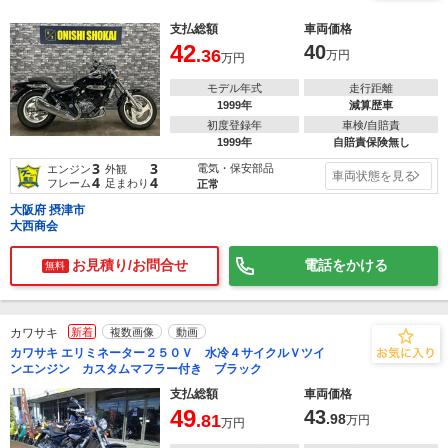
支払総額
車両価格
42
40
.36
万円
万円
モデル年式
走行距離
1999年
減算歴車
初度登録年
車検/自賠責
1999年
自賠責保険無し
3
3
電気・保安部品
エンジン
外観
車両状態を見る
4
4
フレーム
足まわり
正常
大阪府 摂津市
大西商会
お見積り/お問合せ
電話をかける
無料
カワサキ
新着
複数画像
動画
カワサキ エリミネーター２５０Ｖ 水冷４サイクルＶツイ
ンエンジン カスタムマフラー付き ブラック
支払総額
車両価格
49
43
.81
.98
万円
万円