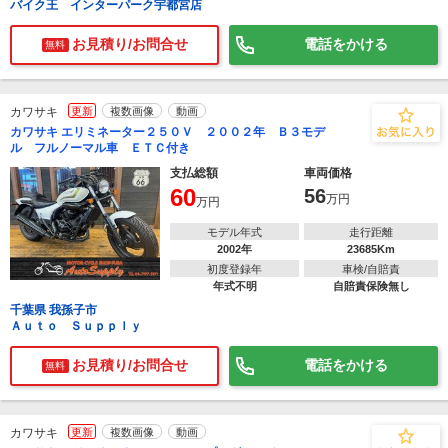
バイク王 インターパーク宇都宮店
お見積り/お問合せ
電話をかける
無料
カワサキ
更新
複数画像
動画
カワサキ エリミネーター２５０Ｖ ２００２年 Ｂ３モデ
ル フルノーマル車 ＥＴＣ付き
支払総額
車両価格
60
56
万円
万円
モデル年式
走行距離
2002年
23685Km
初度登録年
車検/自賠責
年式不明
自賠責保険無し
千葉県 我孫子市
Ａｕｔｏ Ｓｕｐｐｌｙ
お見積り/お問合せ
電話をかける
無料
カワサキ
更新
複数画像
動画