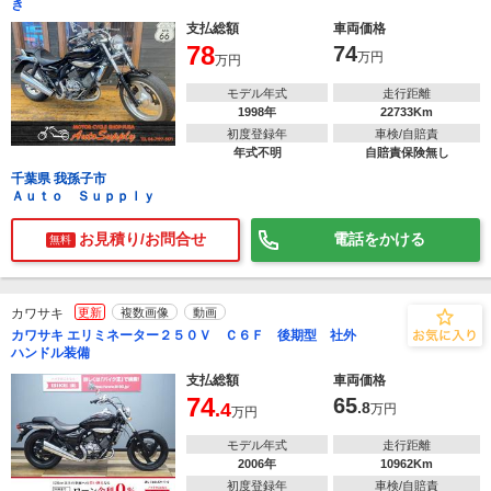
き
支払総額
車両価格
78
74
万円
万円
モデル年式
走行距離
1998年
22733Km
初度登録年
車検/自賠責
年式不明
自賠責保険無し
千葉県 我孫子市
Ａｕｔｏ Ｓｕｐｐｌｙ
お見積り/お問合せ
電話をかける
無料
カワサキ
更新
複数画像
動画
カワサキ エリミネーター２５０Ｖ Ｃ６Ｆ 後期型 社外
ハンドル装備
支払総額
車両価格
74
65
.4
.8
万円
万円
モデル年式
走行距離
2006年
10962Km
初度登録年
車検/自賠責