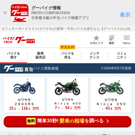
グーバイク情報
PROTO CORPORATION
表示
日本最大級の中古バイク検索アプリ
エリミネーター２５０Ｖ(カワサキ)の新車・中古バイクを探すなら【グーバイク(GooBike)】
バイクを
新車
バイクを
メンテ
コミュ
探す
販売店
売る
ナンス
ニティ
バイク買取相場
※2026年8月7日更新
カワサキ
カワサキ
カワサキ
Ｎｉｎｊａ ４００
Ｚ９００ＲＳ
Ｎｉｎｊａ ２５０
7
54
15
116
万円
43
.7
.1
万円
万円
.2
.6
～
.8
～
～
簡単30秒!
愛車
相場
を調べる
の
無料