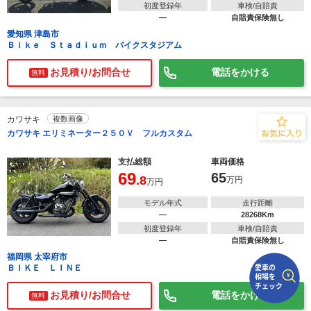
初度登録年
車検/自賠責
―
自賠責保険無し
で
相場をチェック！
愛知県 津島市
車種選択するだけ、かんたん相場検索
Ｂｉｋｅ Ｓｔａｄｉｕｍ バイクスタジアム
まずはメーカーを選択する
お見積り/お問合せ
電話をかける
無料
排気量
カワサキ
複数画像
車種
カワサキ エリミネーター２５０Ｖ フルカスタム
型式(任意)
支払総額
車両価格
69
65
.8
万円
万円
走行距離(任意)
モデル年式
走行距離
―
28268Km
初度登録年
車検/自賠責
―
自賠責保険無し
福岡県 太宰府市
ＢＩＫＥ ＬＩＮＥ
お見積り/お問合せ
電話をかける
無料