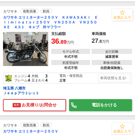
カワサキ
複数画像
動画
カワサキ エリミネーター２５０Ｖ ＫＡＷＡＳＡＫＩ Ｅ
ｌｉｍｉｎａｔｏｒ２５０Ｖ ＶＮ２５０Ａ ＶＮ２５０
ＡＥ ４スト キャブ 外マフラー
支払総額
車両価格
36
27
.89
.8
万円
万円
モデル年式
走行距離
年式不明
減算歴車
初度登録年
車検/自賠責
年式不明
自賠責保険無し
4
3
電気・保安部品
エンジン
外観
車両状態を見る
4
4
フレーム
足まわり
正常
埼玉県 八潮市
Ｊｅｅｐアウトレット
お見積り/お問合せ
電話をかける
無料
カワサキ
複数画像
動画
カワサキ エリミネーター２５０Ｖ