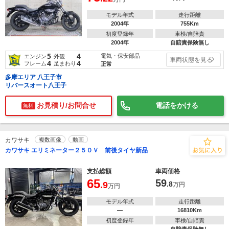
モデル年式
走行距離
2004年
755Km
初度登録年
車検/自賠責
2004年
自賠責保険無し
5
4
電気・保安部品
エンジン
外観
車両状態を見る
4
4
フレーム
足まわり
正常
多摩エリア 八王子市
リバースオート八王子
お見積り/お問合せ
電話をかける
無料
カワサキ
複数画像
動画
カワサキ エリミネーター２５０Ｖ 前後タイヤ新品
支払総額
車両価格
65
59
.9
.8
万円
万円
モデル年式
走行距離
―
16810Km
初度登録年
車検/自賠責