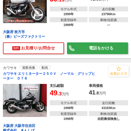
万円
モデル年式
走行距離
1999年
23796Km
初度登録年
車検/自賠責
1999年
―
大阪府 枚方市
（株）ビーズファクトリー
お見積り/お問合せ
電話をかける
無料
カワサキ
複数画像
動画
カワサキ エリミネーター２５０Ｖ ノーマル グリップヒ
ーター Ｄ７８
支払総額
車両価格
49
41
.3
.8
万円
万円
モデル年式
走行距離
1998年
43183Km
初度登録年
車検/自賠責
1998年
自賠責保険無し
大阪府 大阪市住吉区
株式会社 きんしば