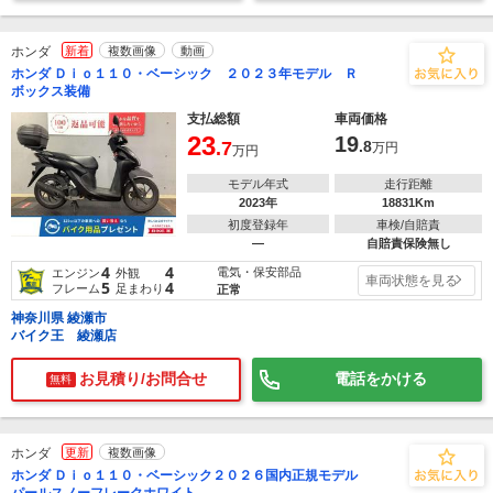
ホンダ
新着
複数画像
動画
ホンダ Ｄｉｏ１１０・ベーシック ２０２３年モデル Ｒ
ボックス装備
支払総額
車両価格
23
19
.7
.8
万円
万円
モデル年式
走行距離
2023年
18831Km
初度登録年
車検/自賠責
―
自賠責保険無し
4
4
電気・保安部品
エンジン
外観
車両状態を見る
5
4
フレーム
足まわり
正常
神奈川県 綾瀬市
バイク王 綾瀬店
お見積り/お問合せ
電話をかける
無料
ホンダ
更新
複数画像
ホンダ Ｄｉｏ１１０・ベーシック２０２６国内正規モデル