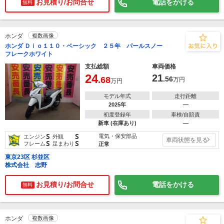
お見積り/お問合せ
電話をかける
無料
ホンダ
複数画像
ホンダ Ｄｉｏ１１０・ベーシック ２５年 パールスノー
フレークホワイト
支払総額
車両価格
24
21
.68
.56
万円
万円
モデル年式
走行距離
2025年
―
初度登録年
車検/自賠責
新車 (在庫あり)
―
S
S
電気・保安部品
エンジン
外観
車両状態を見る
S
S
フレーム
足まわり
正常
東京23区 杉並区
株式会社 志野
お見積り/お問合せ
電話をかける
無料
ホンダ
複数画像