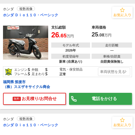
ホンダ
複数画像
ホンダ Ｄｉｏ１１０・ベーシック
支払総額
車両価格
26
25
.65
.08
万円
万円
モデル年式
走行距離
2026年
―
初度登録年
車検/自賠責
新車 (在庫あり)
自賠責保険無し
S
S
電気・保安部品
エンジン
外観
車両状態を見る
S
S
フレーム
足まわり
正常
福岡県 筑後市
（株）スエザキサイクル商会
お見積り/お問合せ
電話をかける
無料
ホンダ
複数画像
ホンダ Ｄｉｏ１１０・ベーシック