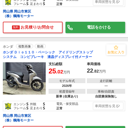
車両状態を見る
S
S
フレーム
足まわり
正常
岡山県 岡山市東区
（株）鶴海モーター
お見積り/お問合せ
電話をかける
無料
ホンダ
複数画像
動画
ホンダ Ｄｉｏ１１０・ベーシック アイドリングストップ
システム コンビブレーキ 液晶ディスプレイ付メーター
支払総額
車両価格
25
22
.02
.82
万円
万円
モデル年式
走行距離
2026年
―
初度登録年
車検/自賠責
新車 (在庫あり)
自賠責保険無し
S
S
電気・保安部品
エンジン
外観
車両状態を見る
S
S
フレーム
足まわり
正常
岡山県 岡山市東区
（株）鶴海モーター