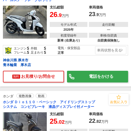
パールスノーフレークホワイト
支払総額
車両価格
26
23
.9
.9
万円
万円
モデル年式
走行距離
2026年
―
初度登録年
車検/自賠責
新車 (在庫あり)
自賠責保険無し
S
S
電気・保安部品
エンジン
外観
車両状態を見る
S
S
フレーム
足まわり
正常
神奈川県 厚木市
青木輪業 厚木店
お見積り/お問合せ
電話をかける
無料
ホンダ
複数画像
動画
ホンダ Ｄｉｏ１１０・ベーシック アイドリングストップ
システム コンビブレーキ 液晶ディスプレイ付メーター
支払総額
車両価格
25
22
.02
.82
万円
万円