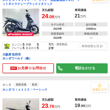
ホンダ Ｄｉｏ１１０・ベーシック 自賠責保険１年付 マ
ットギャラクシーブラックメタリック
支払総額
車両価格
24
21
.06
万円
万円
モデル年式
走行距離
2023年
3340Km
初度登録年
車検/自賠責
2024年
―
5
5
電気・保安部品
エンジン
外観
車両状態を見る
5
5
フレーム
足まわり
正常
大阪府 吹田市
ホンダワールド（株）
お見積り/お問合せ
電話をかける
無料
ホンダ
複数画像
動画
ホンダ Ｄｉｏ１１０・ベーシック
支払総額
車両価格
23
19
.76
.99
万円
万円