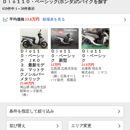
Ｄｉｏ１１０・ベーシック(ホンダ)のバイクを探す
659件中 1～
50
件表示
平均価格
23.6万円
相場表を見る
Ｄｉｏ１１
Ｄｉｏ１１
Ｄｉｏ１１
Ｄｉｏ１
０・ベーシッ
０・ベーシッ
０・ベーシッ
０・ベー
ク ＪＫ０
ク 新型
ク
ク
３ 最新モデ
22万円
21.9万円
23.08万円
広島県 広島市安佐
兵庫県 明石市
岡山県 岡山
ル マットテ
南区
株式会社 ミヤコ
（株）バイ
クノシルバー
（株）広島オート
オート
ップ き
メタリック
バイ販売 祇園店
雄町店
25.08万円
岡山県 岡山市北区
昭和ホンダ販売
（株）
条件を指定して絞り込み
並び替え
エリア変更