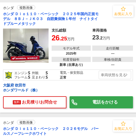
ホンダ
複数画像
ホンダ Ｄｉｏ１１０・ベーシック ２０２５年国内正規モ
デル ８ＢＪ－ＪＫ０３ 自賠責保険１年付 ナイトタイ
ドブルーメタリック
支払総額
車両価格
26
23
.25
.2
万円
万円
モデル年式
走行距離
2025年
―
初度登録年
車検/自賠責
新車 (在庫あり)
―
S
S
電気・保安部品
エンジン
外観
車両状態を見る
S
S
フレーム
足まわり
正常
大阪府 吹田市
ホンダワールド（株）
お見積り/お問合せ
電話をかける
無料
ホンダ
複数画像
ホンダ Ｄｉｏ１１０・ベーシック ２０２６モデル パー
ルスノーフレークホワイト