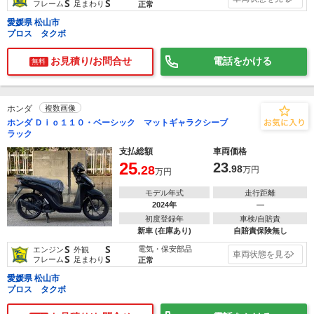
S
S
フレーム
足まわり
正常
愛媛県 松山市
プロス タクボ
お見積り/お問合せ
電話をかける
無料
ホンダ
複数画像
ホンダ Ｄｉｏ１１０・ベーシック マットギャラクシーブ
ラック
支払総額
車両価格
25
23
.28
.98
万円
万円
モデル年式
走行距離
2024年
―
初度登録年
車検/自賠責
新車 (在庫あり)
自賠責保険無し
S
S
電気・保安部品
エンジン
外観
車両状態を見る
S
S
フレーム
足まわり
正常
愛媛県 松山市
プロス タクボ