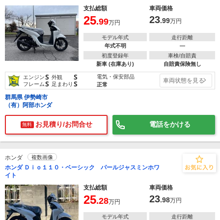
支払総額
車両価格
25
23
.99
.99
万円
万円
モデル年式
走行距離
年式不明
―
初度登録年
車検/自賠責
新車 (在庫あり)
自賠責保険無し
S
S
電気・保安部品
エンジン
外観
車両状態を見る
S
S
フレーム
足まわり
正常
群馬県 伊勢崎市
（有）阿部ホンダ
お見積り/お問合せ
電話をかける
無料
ホンダ
複数画像
ホンダ Ｄｉｏ１１０・ベーシック パールジャスミンホワ
イト
支払総額
車両価格
25
23
.28
.98
万円
万円
モデル年式
走行距離