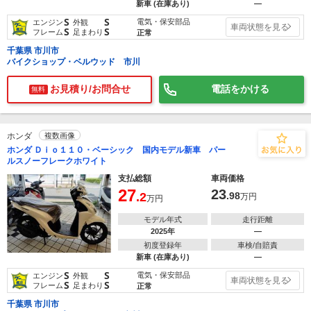
新車 (在庫あり)
―
S
S
電気・保安部品
エンジン
外観
車両状態を見る
S
S
フレーム
足まわり
正常
千葉県 市川市
バイクショップ・ベルウッド 市川
お見積り/お問合せ
電話をかける
無料
ホンダ
複数画像
ホンダ Ｄｉｏ１１０・ベーシック 国内モデル新車 パー
ルスノーフレークホワイト
支払総額
車両価格
27
23
.2
.98
万円
万円
モデル年式
走行距離
2025年
―
初度登録年
車検/自賠責
新車 (在庫あり)
―
S
S
電気・保安部品
エンジン
外観
車両状態を見る
S
S
フレーム
足まわり
正常
千葉県 市川市