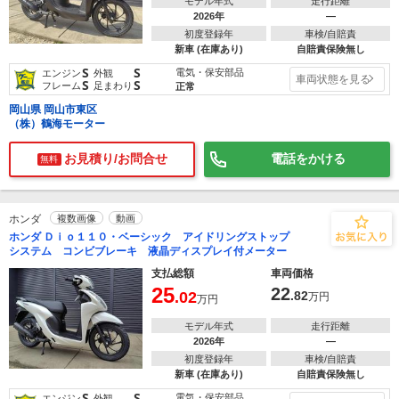
モデル年式
走行距離
2026年
―
初度登録年
車検/自賠責
新車 (在庫あり)
自賠責保険無し
S
S
電気・保安部品
エンジン
外観
車両状態を見る
S
S
フレーム
足まわり
正常
岡山県 岡山市東区
（株）鶴海モーター
お見積り/お問合せ
電話をかける
無料
ホンダ
複数画像
動画
ホンダ Ｄｉｏ１１０・ベーシック アイドリングストップ
システム コンビブレーキ 液晶ディスプレイ付メーター
支払総額
車両価格
25
22
.02
.82
万円
万円
モデル年式
走行距離
2026年
―
初度登録年
車検/自賠責
新車 (在庫あり)
自賠責保険無し
S
S
電気・保安部品
エンジン
外観