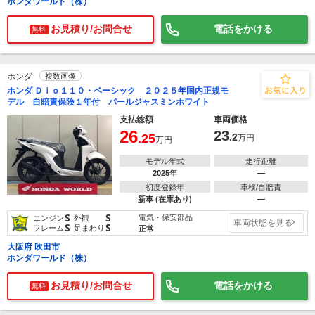
ホンダワールド（株）
お見積り/お問合せ
電話をかける
無料
ホンダ
複数画像
ホンダ Ｄｉｏ１１０・ベーシック ２０２５年国内正規モ
デル 自賠責保険１年付 パールジャスミンホワイト
支払総額
車両価格
26
23
.25
.2
万円
万円
モデル年式
走行距離
2025年
―
初度登録年
車検/自賠責
新車 (在庫あり)
―
S
S
電気・保安部品
エンジン
外観
車両状態を見る
S
S
フレーム
足まわり
正常
大阪府 吹田市
ホンダワールド（株）
お見積り/お問合せ
電話をかける
無料