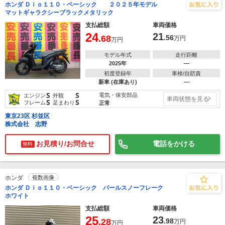
ホンダ Ｄｉｏ１１０・ベーシック ２０２５年モデル
マットギャラクシーブラックメタリック
支払総額
車両価格
24
21
.68
.56
万円
万円
モデル年式
走行距離
2025年
―
初度登録年
車検/自賠責
新車 (在庫あり)
―
S
S
電気・保安部品
エンジン
外観
車両状態を見る
S
S
フレーム
足まわり
正常
東京23区 杉並区
株式会社 志野
お見積り/お問合せ
電話をかける
無料
ホンダ
複数画像
ホンダ Ｄｉｏ１１０・ベーシック パールスノーフレーク
ホワイト
支払総額
車両価格
25
23
.28
.98
万円
万円