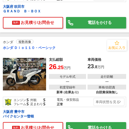
大阪府 吹田市
ＧＲＡＮＤ Ｂ・ＢＯＸ
お見積り/お問合せ
電話をかける
無料
ホンダ
複数画像
ホンダ Ｄｉｏ１１０・ベーシック
支払総額
車両価格
26
23
.25
.8
万円
万円
モデル年式
走行距離
―
―
初度登録年
車検/自賠責
新車 (在庫あり)
自賠責保険無し
S
S
電気・保安部品
エンジン
外観
車両状態を見る
S
S
フレーム
足まわり
正常
大阪府 豊中市
バイクセンター曽根
お見積り/お問合せ
電話をかける
無料