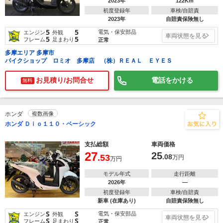
2023年
122Km
初度登録年
車検/自賠責
2023年
自賠責保険無し
5
5
電気・保安部品
エンジン
外観
車両状態を見る
5
5
フレーム
足まわり
正常
多摩エリア 多摩市
バイクショップ ロミオ 多摩店 （株）ＲＥＡＬ ＥＹＥＳ
お見積り/お問合せ
電話をかける
無料
ホンダ
複数画像
ホンダ Ｄｉｏ１１０・ベーシック
支払総額
車両価格
27
25
.53
.08
万円
万円
モデル年式
走行距離
2026年
―
初度登録年
車検/自賠責
新車 (在庫あり)
自賠責保険無し
S
S
電気・保安部品
エンジン
外観
車両状態を見る
S
S
フレーム
足まわり
正常