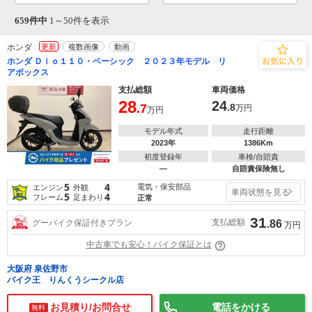
659件中
1～
50
件を表示
ホンダ
更新
複数画像
動画
ホンダ Ｄｉｏ１１０・ベーシック ２０２３年モデル リ
アボックス
支払総額
車両価格
28
24
.7
.8
万円
万円
モデル年式
走行距離
2023年
1386Km
初度登録年
車検/自賠責
―
自賠責保険無し
5
4
電気・保安部品
エンジン
外観
車両状態を見る
5
4
フレーム
足まわり
正常
31
支払総額
グーバイク保証付きプラン
.86
万円
中古車でも安心！バイク保証とは
大阪府 泉佐野市
バイク王 りんくうシークル店
お見積り/お問合せ
電話をかける
無料