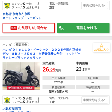
S
S
電気・保安部品
エンジン
外観
車両状態を見る
S
S
フレーム
足まわり
正常
京都府 京都市左京区
オートショップ ジーゼット
お見積り/お問合せ
電話をかける
無料
ホンダ
複数画像
ホンダ Ｄｉｏ１１０・ベーシック ２０２５年国内正規モ
デル ８ＢＪ－ＪＫ０３ 自賠責保険１年付 マットギャ
ラクシーブラックメタリック
支払総額
車両価格
26
23
.25
.2
万円
万円
モデル年式
走行距離
2025年
―
初度登録年
車検/自賠責
新車 (在庫あり)
―
S
S
電気・保安部品
エンジン
外観
車両状態を見る
S
S
フレーム
足まわり
正常
大阪府 吹田市