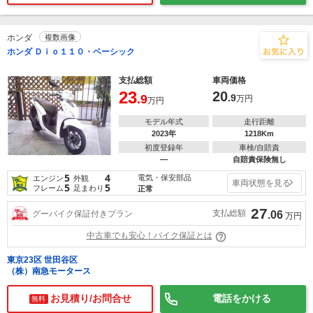
ホンダ
複数画像
ホンダ Ｄｉｏ１１０・ベーシック
支払総額
車両価格
23
20
.9
.9
万円
万円
モデル年式
走行距離
2023年
1218Km
初度登録年
車検/自賠責
―
自賠責保険無し
5
4
電気・保安部品
エンジン
外観
車両状態を見る
5
5
フレーム
足まわり
正常
27
支払総額
グーバイク保証付きプラン
.06
万円
中古車でも安心！バイク保証とは
東京23区 世田谷区
（株）南急モータース
お見積り/お問合せ
電話をかける
無料