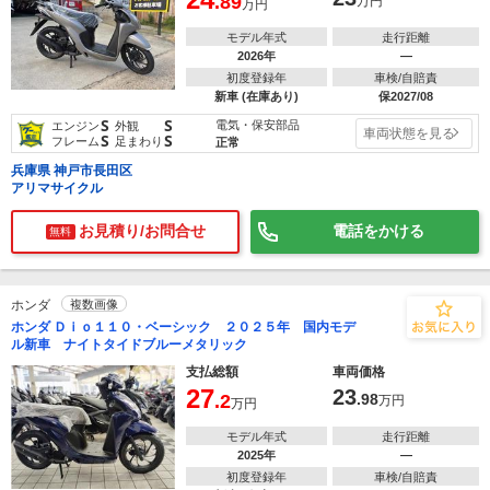
.89
万円
万円
モデル年式
走行距離
2026年
―
初度登録年
車検/自賠責
新車 (在庫あり)
保2027/08
S
S
電気・保安部品
エンジン
外観
車両状態を見る
S
S
フレーム
足まわり
正常
兵庫県 神戸市長田区
アリマサイクル
お見積り/お問合せ
電話をかける
無料
ホンダ
複数画像
ホンダ Ｄｉｏ１１０・ベーシック ２０２５年 国内モデ
ル新車 ナイトタイドブルーメタリック
支払総額
車両価格
27
23
.2
.98
万円
万円
モデル年式
走行距離
2025年
―
初度登録年
車検/自賠責