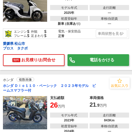
モデル年式
走行距離
2025年
―
初度登録年
車検/自賠責
新車 (在庫あり)
―
S
S
電気・保安部品
エンジン
外観
車両状態を見る
S
S
フレーム
足まわり
正常
愛媛県 松山市
プロス タクボ
お見積り/お問合せ
電話をかける
無料
ホンダ
複数画像
ホンダ Ｄｉｏ１１０・ベーシック ２０２３年モデル ビ
ームスマフラー付
支払総額
車両価格
26
21
.9
万円
万円
モデル年式
走行距離
2023年
843Km
初度登録年
車検/自賠責
2024年
―