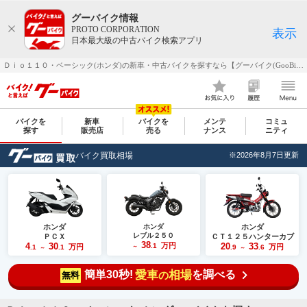
グーバイク情報
PROTO CORPORATION
表示
日本最大級の中古バイク検索アプリ
Ｄｉｏ１１０・ベーシック(ホンダ)の新車・中古バイクを探すなら【グーバイク(GooBike)】
バイクを
新車
バイクを
メンテ
コミュ
探す
販売店
売る
ナンス
ニティ
バイク買取相場
※2026年8月7日更新
ホンダ
ホンダ
ホンダ
レブル２５０
ＰＣＸ
ＣＴ１２５ハンターカブ
38
4
30
万円
20
33
.1
万円
万円
.1
.1
～
.9
.6
～
～
簡単30秒!
愛車
相場
を調べる
の
無料