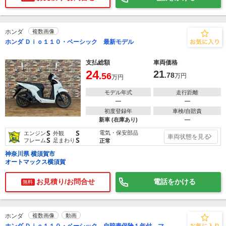
ホンダ
複数画像
ホンダ Ｄｉｏ１１０・ベーシック 最新モデル
支払総額
車両価格
24
21
.56
.78
万円
万円
モデル年式
走行距離
―
―
初度登録年
車検/自賠責
新車 (在庫あり)
―
S
S
電気・保安部品
エンジン
外観
車両状態を見る
S
S
フレーム
足まわり
正常
神奈川県 横須賀市
オートマックス横須賀
お見積り/お問合せ
電話をかける
無料
ホンダ
複数画像
動画