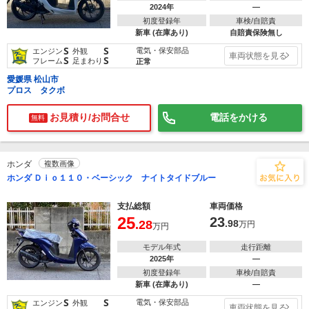
2024年
―
初度登録年
車検/自賠責
新車 (在庫あり)
自賠責保険無し
S
S
電気・保安部品
エンジン
外観
車両状態を見る
S
S
フレーム
足まわり
正常
愛媛県 松山市
プロス タクボ
お見積り/お問合せ
電話をかける
無料
ホンダ
複数画像
ホンダ Ｄｉｏ１１０・ベーシック ナイトタイドブルー
支払総額
車両価格
25
23
.28
.98
万円
万円
モデル年式
走行距離
2025年
―
初度登録年
車検/自賠責
新車 (在庫あり)
―
S
S
電気・保安部品
エンジン
外観
車両状態を見る