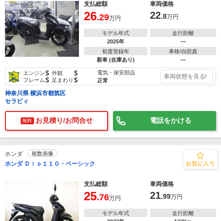
支払総額
車両価格
26
22
.29
.8
万円
万円
モデル年式
走行距離
2025年
―
初度登録年
車検/自賠責
新車 (在庫あり)
―
S
S
電気・保安部品
エンジン
外観
車両状態を見る
S
S
フレーム
足まわり
正常
神奈川県 横浜市都筑区
セラビィ
お見積り/お問合せ
電話をかける
無料
ホンダ
複数画像
ホンダ Ｄｉｏ１１０・ベーシック
支払総額
車両価格
25
21
.76
.99
万円
万円
モデル年式
走行距離