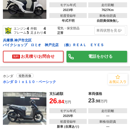
モデル年式
走行距離
2023年
7627Km
初度登録年
車検/自賠責
年式不明
自賠責保険無し
4
4
電気・保安部品
エンジン
外観
車両状態を見る
5
4
フレーム
足まわり
正常
兵庫県 神戸市北区
バイクショップ ロミオ 神戸北店 （株）ＲＥＡＬ ＥＹＥＳ
お見積り/お問合せ
電話をかける
無料
ホンダ
複数画像
ホンダ Ｄｉｏ１１０・ベーシック
支払総額
車両価格
26
23
.84
.98
万円
万円
モデル年式
走行距離
2025年
―
初度登録年
車検/自賠責
新車 (在庫あり)
―