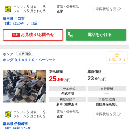
5
5
電気・保安部品
エンジン
外観
車両状態を見る
5
5
フレーム
足まわり
正常
埼玉県 川口市
（株）はとや 川口店
お見積り/お問合せ
電話をかける
無料
ホンダ
複数画像
ホンダ Ｄｉｏ１１０・ベーシック
支払総額
車両価格
25
23
.99
.99
万円
万円
モデル年式
走行距離
年式不明
―
初度登録年
車検/自賠責
新車 (在庫あり)
自賠責保険無し
S
S
電気・保安部品
エンジン
外観
車両状態を見る
S
S
フレーム
足まわり
正常
群馬県 伊勢崎市
（有）阿部ホンダ