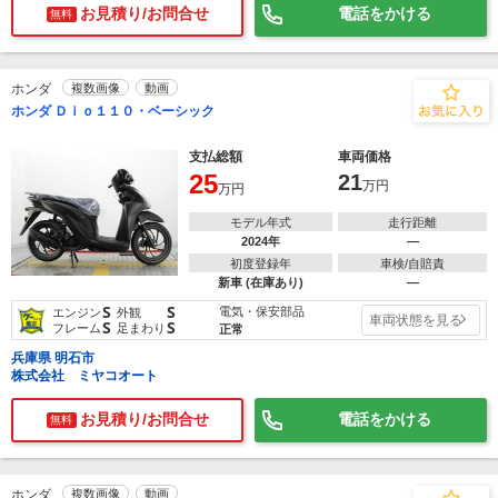
お見積り/お問合せ
電話をかける
無料
ホンダ
複数画像
動画
ホンダ Ｄｉｏ１１０・ベーシック
支払総額
車両価格
25
21
万円
万円
モデル年式
走行距離
2024年
―
初度登録年
車検/自賠責
新車 (在庫あり)
―
S
S
電気・保安部品
エンジン
外観
車両状態を見る
S
S
フレーム
足まわり
正常
兵庫県 明石市
株式会社 ミヤコオート
お見積り/お問合せ
電話をかける
無料
ホンダ
複数画像
動画