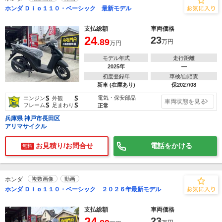
ホンダ Ｄｉｏ１１０・ベーシック 最新モデル
支払総額
車両価格
24
23
.89
万円
万円
モデル年式
走行距離
2025年
―
初度登録年
車検/自賠責
新車 (在庫あり)
保2027/08
S
S
電気・保安部品
エンジン
外観
車両状態を見る
S
S
フレーム
足まわり
正常
兵庫県 神戸市長田区
アリマサイクル
お見積り/お問合せ
電話をかける
無料
ホンダ
複数画像
動画
ホンダ Ｄｉｏ１１０・ベーシック ２０２６年最新モデル
支払総額
車両価格
24
23