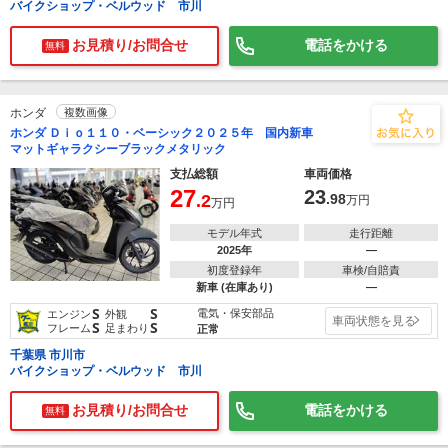
バイクショップ・ベルウッド 市川
お見積り/お問合せ
電話をかける
無料
ホンダ
複数画像
ホンダ Ｄｉｏ１１０・ベーシック２０２５年 国内新車
マットギャラクシーブラックメタリック
支払総額
車両価格
27
23
.2
.98
万円
万円
モデル年式
走行距離
2025年
―
初度登録年
車検/自賠責
新車 (在庫あり)
―
S
S
電気・保安部品
エンジン
外観
車両状態を見る
S
S
フレーム
足まわり
正常
千葉県 市川市
バイクショップ・ベルウッド 市川
お見積り/お問合せ
電話をかける
無料