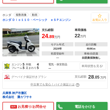
ホンダ
複数画像
動画
ホンダ Ｄｉｏ１１０・ベーシック ｅＳＰエンジン
支払総額
車両価格
24
22
.89
万円
万円
モデル年式
走行距離
2024年
464Km
初度登録年
車検/自賠責
―
自賠責保険無し
5
4
電気・保安部品
エンジン
外観
車両状態を見る
5
5
フレーム
足まわり
―
28
支払総額
グーバイク保証付きプラン
.05
万円
中古車でも安心！バイク保証とは
兵庫県 神戸市灘区
株式会社 灘カワサキ
お見積り/お問合せ
電話をかける
無料