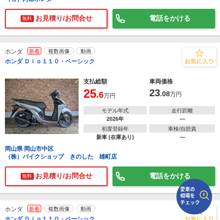
お見積り/お問合せ
電話をかける
無料
で
相場をチェック！
車種選択するだけ、かんたん相場検索
まずはメーカーを選択する
ホンダ
新着
複数画像
動画
ホンダ Ｄｉｏ１１０・ベーシック
排気量
支払総額
車両価格
車種
25
23
.6
.08
万円
万円
型式(任意)
モデル年式
走行距離
2026年
―
初度登録年
車検/自賠責
走行距離(任意)
新車 (在庫あり)
―
岡山県 岡山市中区
（株）バイクショップ きのした 雄町店
お見積り/お問合せ
電話をかける
無料
ホンダ
新着
複数画像
動画
ホンダ Ｄｉｏ１１０・ベーシック