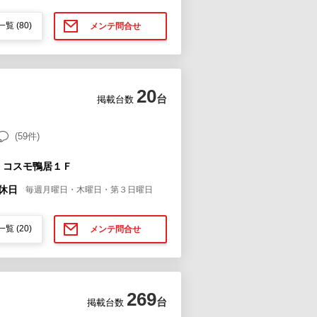
一覧
(80)
メンテ問合せ
20
台
掲載台数
(59件)
 コスモ鴨居１Ｆ
休日
毎週月曜日・木曜日・第３日曜日
一覧
(20)
メンテ問合せ
269
台
掲載台数