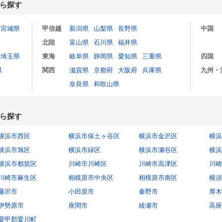
ら探す
宮城県
甲信越
新潟県
山梨県
長野県
中国
北陸
富山県
石川県
福井県
埼玉県
東海
岐阜県
静岡県
愛知県
三重県
四国
県
関西
滋賀県
京都府
大阪府
兵庫県
九州・
奈良県
和歌山県
ら探す
横浜市西区
横浜市保土ヶ谷区
横浜市金沢区
横浜
横浜市旭区
横浜市緑区
横浜市瀬谷区
横浜
横浜市都筑区
川崎市川崎区
川崎市高津区
川崎
川崎市麻生区
相模原市中央区
相模原市南区
横須
藤沢市
小田原市
秦野市
厚木
伊勢原市
座間市
綾瀬市
高座
愛甲郡愛川町