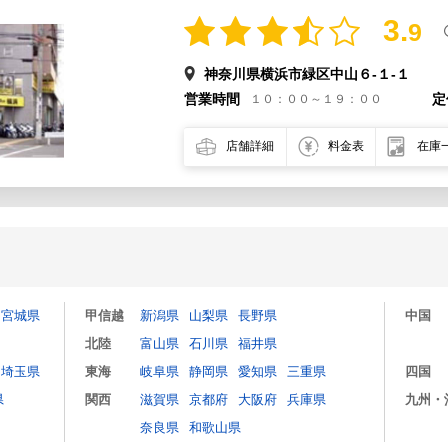
3.
9
神奈川県横浜市緑区中山６-１-１
営業時間
定
１０：００～１９：００
店舗詳細
料金表
在庫
宮城県
甲信越
新潟県
山梨県
長野県
中国
北陸
富山県
石川県
福井県
埼玉県
東海
岐阜県
静岡県
愛知県
三重県
四国
県
関西
滋賀県
京都府
大阪府
兵庫県
九州・
奈良県
和歌山県