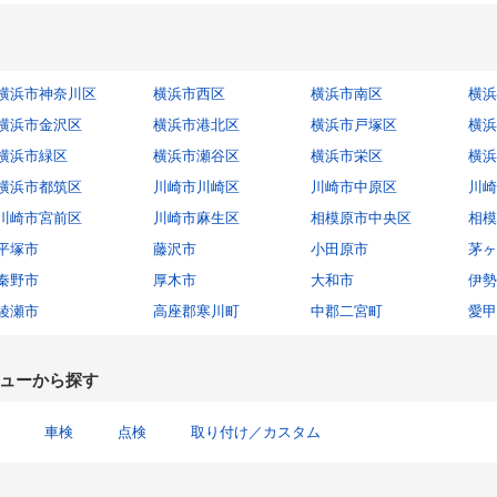
横浜市神奈川区
横浜市西区
横浜市南区
横浜
横浜市金沢区
横浜市港北区
横浜市戸塚区
横浜
横浜市緑区
横浜市瀬谷区
横浜市栄区
横浜
横浜市都筑区
川崎市川崎区
川崎市中原区
川崎
川崎市宮前区
川崎市麻生区
相模原市中央区
相模
平塚市
藤沢市
小田原市
茅ヶ
秦野市
厚木市
大和市
伊勢
綾瀬市
高座郡寒川町
中郡二宮町
愛甲
ューから探す
車検
点検
取り付け／カスタム