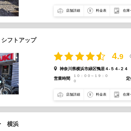
店舗詳細
料金表
在庫
 シフトアップ
4.
9
神奈川県横浜市緑区鴨居４-５４-２４
１０：００～１９：０
営業時間
定
０
店舗詳細
料金表
在庫
ー 横浜