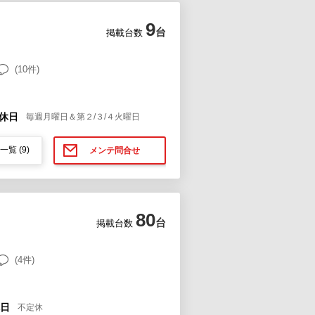
9
台
掲載台数
(10件)
休日
毎週月曜日＆第２/３/４火曜日
一覧
(9)
メンテ問合せ
80
台
掲載台数
(4件)
日
不定休