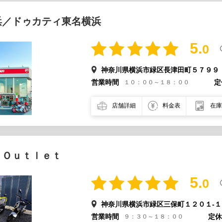
浜／ドゥカティ東名横浜
5.
0
神奈川県横浜市緑区長津田町５７９９
営業時間
定
１０：００～１８：００
店舗詳細
料金表
在庫
 Ｏｕｔｌｅｔ
5.
0
神奈川県横浜市緑区三保町１２０１-１
営業時間
定休
９：３０～１８：００