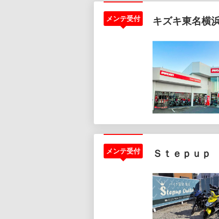
メンテ受付
キズキ東名横
メンテ受付
Ｓｔｅｐｕｐ