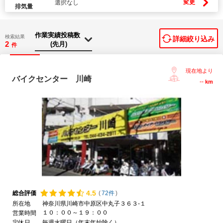
変更
選択なし
排気量
検索結果
詳細絞り込み
2
件
現在地より
バイクセンター 川崎
--
km
4.
5
総合評価
(
72件
)
所在地
神奈川県川崎市中原区中丸子３６３-１
１０：００～１９：００
営業時間
定休日
毎週水曜日（年末年始除く）