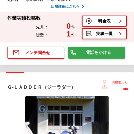
店舗詳細はこちら
作業実績投稿数
料金表
0
先月：
件
1
実績一覧
総数：
件
電話をかける
メンテ問合せ
現在地より
Ｇ-ＬＡＤＤＥＲ（ジーラダー）
--
km