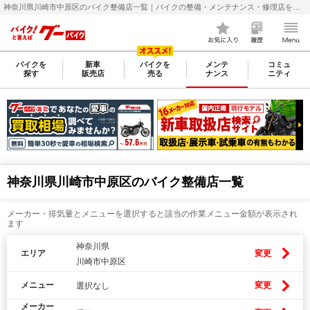
神奈川県川崎市中原区のバイク整備店一覧｜バイクの整備・メンテナンス・修理店を探すなら【グーバイク(GooBike)】
バイクを
新車
バイクを
メンテ
コミュ
探す
販売店
売る
ナンス
ニティ
神奈川県川崎市中原区のバイク整備店一覧
メーカー・排気量とメニューを選択すると該当の作業メニュー金額が表示され
ます
神奈川県
エリア
変更
川崎市中原区
メニュー
変更
選択なし
メーカー