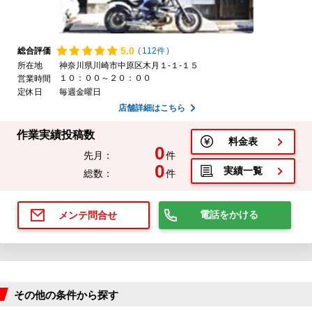
5.
0
総合評価
(
112件
)
所在地
神奈川県川崎市中原区木月１-１-１５
１０：００～２０：００
営業時間
定休日
毎週金曜日
店舗詳細はこちら
作業実績投稿数
料金表
0
先月：
件
0
実績一覧
総数：
件
電話をかける
メンテ問合せ
その他の条件から探す