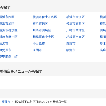
ら探す
横浜市西区
横浜市保土ヶ谷区
横浜市金沢区
横浜
横浜市旭区
横浜市緑区
横浜市瀬谷区
横浜
横浜市都筑区
川崎市川崎区
川崎市高津区
川崎
川崎市麻生区
相模原市中央区
相模原市南区
横須
藤沢市
小田原市
秦野市
厚木
伊勢原市
座間市
綾瀬市
高座
愛甲郡愛川町
整備店をメニューから探す
座間市
50cc以下に対応可能なバイク整備店一覧