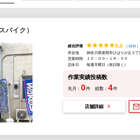
スバイク）
5.
0
総合評価
(
39件
)
所在地
神奈川県座間市ひばりが丘５丁
１０：００～１８：００
営業時間
定休日
毎週月曜日（祝日除く）
作業実績投稿数
0
4
先月：
件
総数：
件
店舗詳細