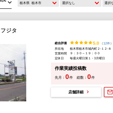
栃木県
栃木市
選択なし
選択
 フジタ
5.
0
総合評価
(
12件
)
所在地
栃木県栃木市城内町２-１２-８
９：３０～１９：００
営業時間
定休日
毎週火曜日第１・3月曜日
作業実績投稿数
0
0
先月：
件
総数：
件
店舗詳細