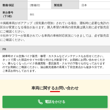
整備/保証
[整備付]
製造国
日本
車台番号
801
(下3桁)
※掲載車両がボアアップ（排気量の増加）されている場合、運転時に必要な免許の
区分が変更となる場合があります。購入希望の車両の排気量は購入前に必ず販売店
にご確認ください。
※社外マフラーが装着されている車両の車検対応状況につきましては、必ず販売店
にご確認ください。
PR
納車時オイル交換バイク販売・修理・カスタムなどメンテナンスもお任せください。
ネットで買った部品やタイヤの取り付けも大歓迎です。お気軽にお問い合わせくださ
い。乗らなくなったバイク高価買取・委託販売・クルマの下取りも行なっております
のでお気軽にご相談ください。油山観光道路の長尾１丁目交差点から徒歩５分です。
ご来店お待ちしております。
車両に関するお問い合わせ
電話をかける