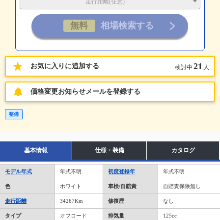
走行距離(任意)
21
お気に入りに追加する
検討中
人
価格変更お知らせメールを登録する
整備
基本情報
仕様・装備
カタログ
モデル年式
年式不明
初度登録年
年式不明
色
ホワイト
車検/自賠責
自賠責保険無し
走行距離
34267Km
修復歴
なし
タイプ
オフロード
排気量
125cc