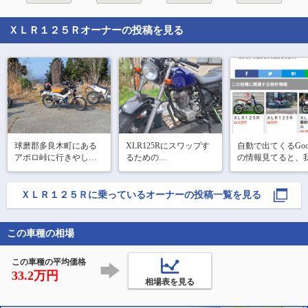
ＸＬＲ１２５Ｒ
オーナーの投稿を見る
球磨郡多良木町にある

XLR125Rにスワップす
自動で出てくるGooB
アポロ峠に行きやした

るための

の情報見てると、
楽しかったです✨

XLR125Rは258,00
ドナー車入手🏍️

で、安めの車体だ
鹿児島県出水市まで引
本日400㎞走行

のかぁという事が
ＸＬＲ１２５Ｒ
に乗っているオーナーの投稿一覧を見る
き取りに

本日もまたバイカー多
りました。

行きやした

し🏍️

毎日セッティング
動で変わっちゃう
 #XLR125R  
この車種の相場
#アポロ峠

い調子悪いキャブ
#XLR125R  
ダボロの
この車種の平均価格
33.2万円
相場表を見る