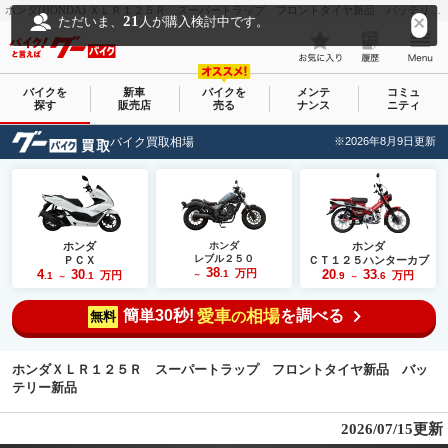
ホンダ(HONDA) ＸＬＲ１２５Ｒ スーパートラップ フロントタイヤ新品 バッテリー新品｜ＮＡＧＡＯ ＢＡＳＥ｜新車・中古バイクなら【グーバイク(GooBike)】
21
ただいま、
人が購入検討中です。
バイクを
新車
バイクを
メンテ
コミュ
探す
販売店
売る
ナンス
ニティ
バイク買取相場
※2026年8月9日更新
ホンダ
ホンダ
ホンダ
レブル２５０
ＰＣＸ
ＣＴ１２５ハンターカブ
38
4
30
万円
20
33
.1
万円
万円
.1
.1
～
.9
.6
～
～
簡単30秒!
愛車
相場
を調べる
の
無料
ホンダＸＬＲ１２５Ｒ スーパートラップ フロントタイヤ新品 バッ
テリー新品
2026/07/15更新