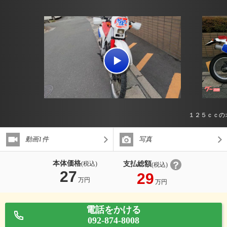
１２５ｃｃの
動画1件
写真
本体価格
支払総額
(税込)
(税込)
27
29
万円
万円
電話をかける
092-874-8008