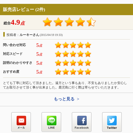
販売店レビュー (2件)
4.9
点
総合
投稿者：
ルーキーさん
(2015/04/19 19:33)
5
問い合わせ対応
点
5
対応スピード
点
5
説明のわかりやすさ
点
5
おすすめ度
点
とても丁寧に対応して頂きました。遠方という事もあり、不安もありましたか安心し
てお取引させて頂く事が出来ました。鹿児島に行く際は寄らせていただきます。
もっと見る >