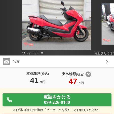
ワンオーナー車
走行少なくオ
写真
本体価格
支払総額
(税込)
(税込)
41
47
万円
万円
電話をかける
099-226-0180
※お問い合わせの際は「グーバイクを見た」とお伝えください。