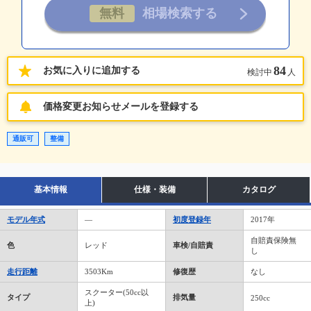
84
お気に入りに追加する
検討中
人
価格変更お知らせメールを登録する
通販可
整備
基本情報
仕様・装備
カタログ
モデル年式
―
初度登録年
2017年
自賠責保険無
色
レッド
車検/自賠責
し
走行距離
3503Km
修復歴
なし
スクーター(50cc以
タイプ
排気量
250cc
上)