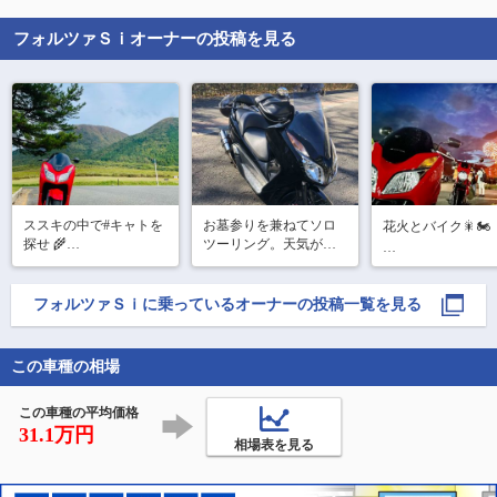
フォルツァＳｉ
オーナーの投稿を見る
ススキの中で#キャトを
お墓参りを兼ねてソロ
花火とバイク🎇🏍

探せ 🌾

ツーリング。天気が良
秋の#三瓶山 はふわふわ
くて気持ち良いです。
田舎だからできる技
#ススキ　がいっぱい🈵

💥🏍

秋の日差しにキラキラ✨
フォルツァＳｉ
に乗っているオーナーの投稿一覧を見る
久々に花火観ました
ふんわりとても可愛い
年ぶりかな❓

😍

コロナ落ち着かな
6枚目はキノコ🍄‍🟫ハー
この車種の相場
で花火大会開催す
ト模様🩷よく見ると顔
としない町と多様
に見える😲

応😌

この車種の平均価格
あっ🤭レバー折れて
川本町花火大会は
31.1万円
りが山に囲まれて
相場表を見る
ので音が響い