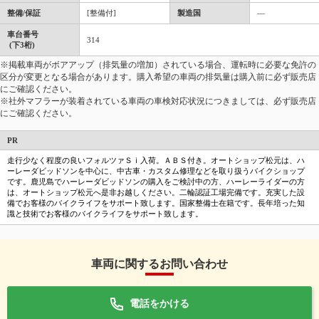
整備/保証
[整備付]
製造国
―
車台番号
314
(下3桁)
※掲載車両がボアアップ（排気量の増加）されている場合、運転時に必要な免許の
区分が変更となる場合があります。購入希望の車両の排気量は購入前に必ず販売店
にご確認ください。
※社外マフラーが装着されている車両の車検対応状況につきましては、必ず販売店
にご確認ください。
PR
走行少なく程度の良いフォルツァＳｉ入荷。ＡＢＳ付き。オートショップ松元は、ハ
ーレーダビッドソンを中心に、中古車・カスタム修理などを取り扱うバイクショップ
です。鹿児島でハーレーダビッドソンの購入をご検討中の方、ハーレーライダーの方
は、オートショップ松元へ是非お越しください。二輪認証工場完備です。充実した設
備でお客様のバイクライフをサポート致します。国家整備士在籍です。長年培った知
識と技術でお客様のバイクライフをサポート致します。
車両に関するお問い合わせ
電話をかける