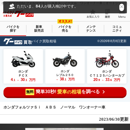
ホンダ(HONDA) フォルツァＳｉ ＡＢＳ ノーマル ワンオーナー車｜オートショップ松元｜新車・中古バイクなら【グーバイク(GooBike)】
84
ただいま、
人が購入検討中です。
バイクを
新車
バイクを
メンテ
コミュ
探す
販売店
売る
ナンス
ニティ
バイク買取相場
※2026年8月8日更新
ホンダ
ホンダ
ホンダ
レブル２５０
ＰＣＸ
ＣＴ１２５ハンターカブ
38
4
30
万円
20
33
.1
万円
万円
.1
.1
～
.9
.6
～
～
簡単30秒!
愛車
相場
を調べる
の
無料
ホンダフォルツァＳｉ ＡＢＳ ノーマル ワンオーナー車
2023/06/30更新