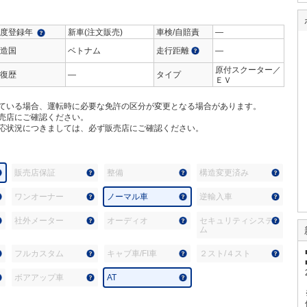
度登録年
新車(注文販売)
車検/自賠責
―
造国
ベトナム
走行距離
―
原付スクーター／
復歴
―
タイプ
ＥＶ
ている場合、運転時に必要な免許の区分が変更となる場合があります。
売店にご確認ください。
応状況につきましては、必ず販売店にご確認ください。
販売店保証
整備
構造変更済み
ワンオーナー
ノーマル車
逆輸入車
社外メーター
オーディオ
セキュリティシステ
ム
フルカスタム
キャブ車/FI車
２スト/４スト
ボアアップ車
AT