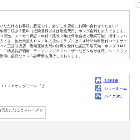
いただけるお客様に販売です。必ずご来店前にお問い合わせください！
各種手続き手数料（近隣登録以外は別途費用）ホンダ盗難も加入できます。
０回迄。メーカー保証２年付で延長２年は保険会社で継続可能。損保ジャパ
入でき、他社乗換えＯＫ！加入後のトラブルは２４時間無料受付ロードサー
ｄａ正規取扱店・近畿運輸支局の許可を受けた認証工場完備・ホンダＨＭＳ
・二輪品質評価者・ライディングアドバイザーなど５名が在籍。バイクリフ
整備に必要なＭＣＳ診断機も所持しております。
店舗詳細
４－Ｄ１２８ホンダワールドビ
ショールーム
バイク(95)
お伝えになるとスムーズで