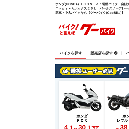
ホンダ(HONDA) ＩＣＯＮ ｅ：電動バイク 自
Ｔｙｐｅ－Ａボックス２６Ｌ パールスノーフレー
新車・中古バイクなら【グーバイク(GooBike)】
バイクを探す
販売店を探す
ホンダ
ホ
ＰＣＸ
レブル
4
30
38
.1
.1
～
～
万円