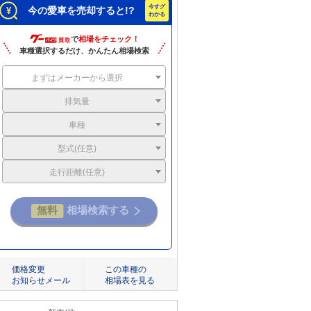
今の愛車を売却すると!?
で
相場をチェック！
車種選択するだけ、かんたん相場検索
まずはメーカーから選択
排気量
車種
型式(任意)
走行距離(任意)
価格変更
この車種の
お知らせメール
相場表を見る