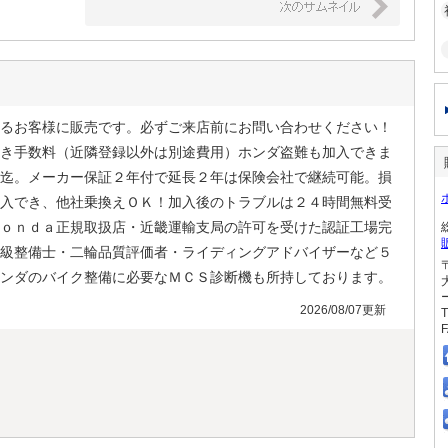
るお客様に販売です。必ずご来店前にお問い合わせください！
き手数料（近隣登録以外は別途費用）ホンダ盗難も加入できま
迄。メーカー保証２年付で延長２年は保険会社で継続可能。損
入でき、他社乗換えＯＫ！加入後のトラブルは２４時間無料受
ｏｎｄａ正規取扱店・近畿運輸支局の許可を受けた認証工場完
級整備士・二輪品質評価者・ライディングアドバイザーなど５
ンダのバイク整備に必要なＭＣＳ診断機も所持しております。
2026/08/07更新
T
F