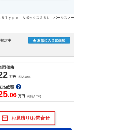
ＳＢＴｙｐｅ－Ａボックス２６Ｌ パールスノー
が検討中
車両価格
22
万円
(税込10%)
支払総額
25
.06
万円
(税込10%)
お見積り/お問合せ