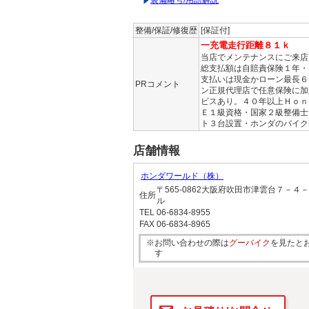
整備/保証/修復歴
[保証付]
一充電走行距離８１ｋ
当店でメンテナンスにご来店
総支払額は自賠責保険１年・
支払いは現金かローン最長６
PRコメント
ン正規代理店で任意保険に加
ビスあり。４０年以上Ｈｏｎ
Ｅ１級資格・国家２級整備士
ト３台設置・ホンダのバイク
店舗情報
ホンダワールド（株）
〒565-0862大阪府吹田市津雲台７－
住所
ル
TEL
06-6834-8955
FAX
06-6834-8965
※お問い合わせの際は
グーバイク
を見たと
す