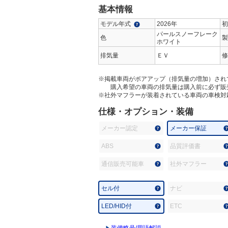
基本情報
モデル年式
2026年
初
パールスノーフレーク
色
製
ホワイト
排気量
ＥＶ
修
※掲載車両がボアアップ（排気量の増加）され
購入希望の車両の排気量は購入前に必ず販
※社外マフラーが装着されている車両の車検対
仕様・オプション・装備
メーカー認定
メーカー保証
ABS
品質評価書
通信販売可能車
社外マフラー
セル付
ナビ
LED/HID付
ETC
装備略号/用語解説