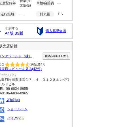
新車(注
初度登録年
車検/自賠責
―
文販売)
―
ＥＶ
走行距離
排気量
印刷する
購入基礎知識
A4版
B5版
販売店情報
ホンダワールド（株）
総合
満足度
4.8
販売店レビューを見る(42件)
〒565-0862
大阪府吹田市津雲台７－４－Ｄ１２８ホンダワ
ールドビル
EL: 06-6834-8955
AX: 06-6834-8965
店舗詳細
ショールーム
バイク(95)