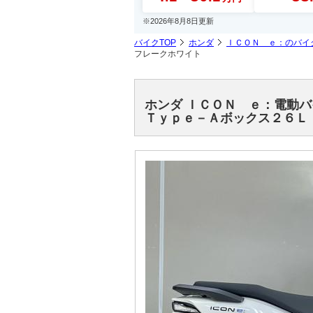
※2026年8月8日更新
バイクTOP
ホンダ
ＩＣＯＮ ｅ：のバイ
フレークホワイト
ホンダ ＩＣＯＮ ｅ：電動
Ｔｙｐｅ－Ａボックス２６Ｌ