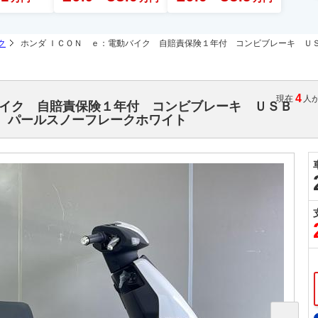
ク
ホンダ ＩＣＯＮ ｅ：電動バイク 自賠責保険１年付 コンビブレーキ Ｕ
4
現在
人
バイク 自賠責保険１年付 コンビブレーキ ＵＳＢ
 パールスノーフレークホワイト