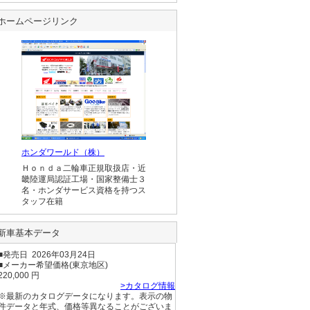
ホームページリンク
ホンダワールド（株）
Ｈｏｎｄａ二輪車正規取扱店・近
畿陸運局認証工場・国家整備士３
名・ホンダサービス資格を持つス
タッフ在籍
新車基本データ
■発売日 2026年03月24日
■メーカー希望価格(東京地区)
220,000 円
>カタログ情報
※最新のカタログデータになります。表示の物
件データと年式、価格等異なることがございま