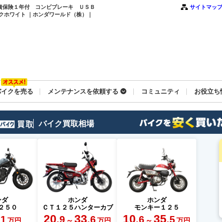
賠責保険１年付 コンビブレーキ ＵＳＢ
サイトマッ
クホワイト ｜ホンダワールド（株）｜
バイクを売る
メンテナンスを依頼する
コミュニティ
お役立ち
バイク買取相場
ンダ
ホンダ
ホンダ
２５０
ＣＴ１２５ハンターカブ
モンキー１２５
20
33
10
35
.1
.9
.6
.6
.5
～
～
万円
万円
万円