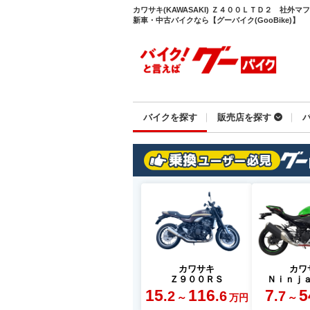
カワサキ(KAWASAKI) Ｚ４００ＬＴＤ２ 社外
新車・中古バイクなら【グーバイク(GooBike)】
バイクを探す
販売店を探す
カワサキ
カワ
Ｚ９００ＲＳ
Ｎｉｎｊ
15
116
7
5
.2
.6
.7
～
～
万円