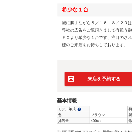
希少な１台
誠に勝手ながら８／１６～８／２０は
弊社の広告をご覧頂きまして有難う御
ＦＸより希少な１台です、注目のされ
様のご来店をお待ちしております。
来店を予約する
基本情報
モデル年式
―
初
色
ブラウン
製
排気量
400cc
修
※掲載車両がボアアップ（排気量の増加）され