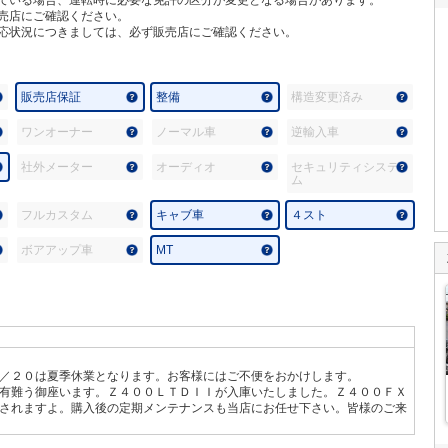
売店にご確認ください。
応状況につきましては、必ず販売店にご確認ください。
販売店保証
整備
構造変更済み
ワンオーナー
ノーマル車
逆輸入車
社外メーター
オーディオ
セキュリティシステ
ム
フルカスタム
キャブ車
４スト
ボアアップ車
MT
]
／２０は夏季休業となります。お客様にはご不便をおかけします。
有難う御座います。Ｚ４００ＬＴＤＩＩが入庫いたしました。Ｚ４００ＦＸ
されますよ。購入後の定期メンテナンスも当店にお任せ下さい。皆様のご来