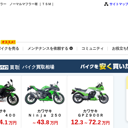
マフラー ノーマルマフラー有 ｜ＴＳＭ｜
サイトマッ
バイクを売る
メンテナンスを依頼する
コミュニティ
お役立ち
バイク買取相場
サキ
カワサキ
カワサキ
ａ ４００
Ｎｉｎｊａ ２５０
ＧＰＺ９００Ｒ
4
43
12
72
.1
.8
.3
.2
～
～
万円
万円
万円