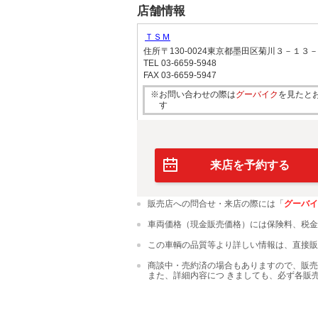
店舗情報
ＴＳＭ
住所
〒130-0024東京都墨田区菊川３－１
TEL
03-6659-5948
FAX
03-6659-5947
※お問い合わせの際は
グーバイク
を見たと
す
来店を予約する
販売店への問合せ・来店の際には「
グーバイ
車両価格（現金販売価格）には保険料、税金
この車輌の品質等より詳しい情報は、直接販
商談中・売約済の場合もありますので、販売
また、詳細内容につ きましても、必ず各販