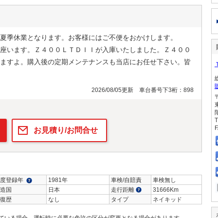
夏季休業となります。お客様にはご不便をおかけします。
座います。Ｚ４００ＬＴＤＩＩが入庫いたしました。Ｚ４００
ますよ。購入後の定期メンテナンスも当店にお任せ下さい。皆
2026/08/05更新 車台番号下3桁：898
T
F
お見積り/お問合せ
度登録年
1981年
車検/自賠責
車検無し
造国
日本
走行距離
31666Km
復歴
なし
タイプ
ネイキッド
ている場合、運転時に必要な免許の区分が変更となる場合があります。