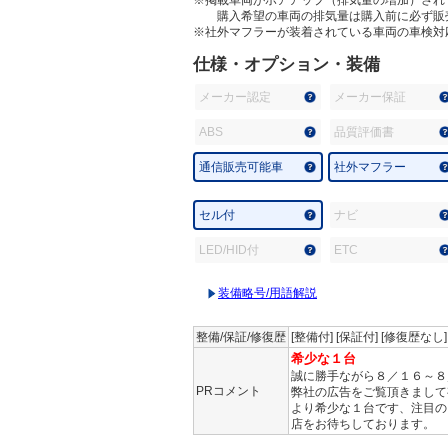
購入希望の車両の排気量は購入前に必ず販
※社外マフラーが装着されている車両の車検対
仕様・オプション・装備
メーカー認定
メーカー保証
ABS
品質評価書
通信販売可能車
社外マフラー
セル付
ナビ
LED/HID付
ETC
装備略号/用語解説
整備/保証/修復歴
[整備付] [保証付] [修復歴なし
希少な１台
誠に勝手ながら８／１６～８
PRコメント
弊社の広告をご覧頂きまして
より希少な１台です、注目の
店をお待ちしております。