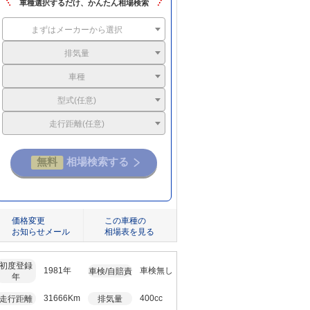
車種選択するだけ、かんたん相場検索
まずはメーカーから選択
排気量
車種
型式(任意)
走行距離(任意)
価格変更
この車種の
お知らせメール
相場表を見る
初度登録
1981年
車検無し
車検/自賠責
年
31666Km
400cc
走行距離
排気量