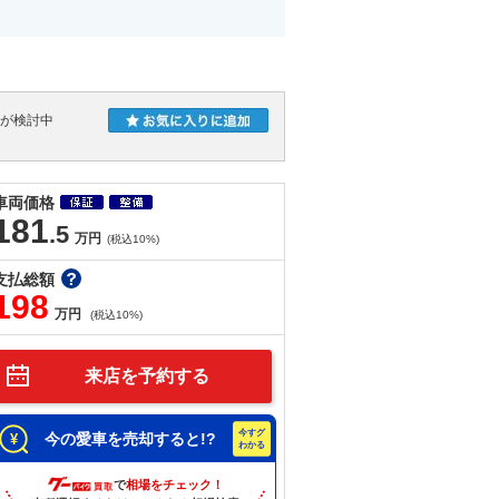
人が検討中
車両価格
181
.5
万円
(税込10%)
支払総額
198
万円
(税込10%)
来店を予約する
今の愛車を売却すると!?
で
相場をチェック！