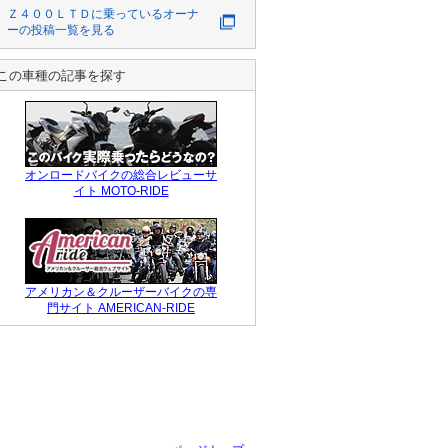
Z750FX3

Ｚ４００ＬＴＤ
に乗っているオーナ
ーの投稿一覧を見る
この後、LTD2はク
ランク回した。

固着無く回る

この車種の記事を探す
（カム周り、シリ
ンダーにオイルた
っぷり入れて1週
間以上放置してあ
りました）

オンロードバイクの総合レビューサ
#
イト MOTO-RIDE
アメリカン＆クルーザーバイクの専
門サイト AMERICAN-RIDE