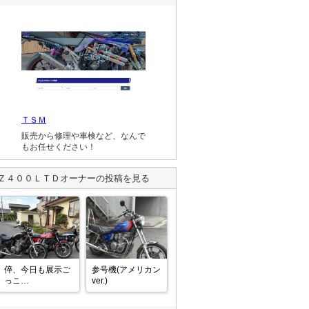
ＴＳＭ
販売から修理や車検など、なんで
もお任せください！
Ｚ４００ＬＴＤ
オーナーの投稿を見る
倅、今日も展示ご
参号機(アメリカン
っこ

ver.)
Z400LTD2

Z400J
