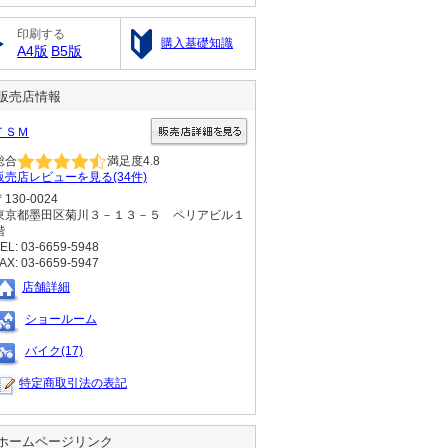
印刷する
購入基礎知識
A4版
B5版
販売店情報
ＴＳＭ
総合
満足度
4.8
販売店レビューを見る(34件)
〒130-0024
東京都墨田区菊川３－１３－５ ペリアビル１
階
EL: 03-6659-5948
AX: 03-6659-5947
店舗詳細
ショールーム
バイク(17)
特定商取引法の表記
ホームページリンク