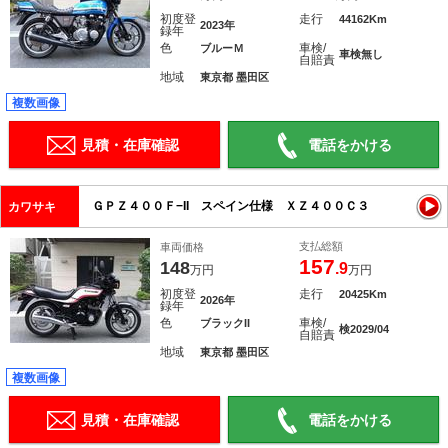
初度登
走行
44162Km
2023年
録年
色
車検/
ブルーＭ
車検無し
自賠責
地域
東京都 墨田区
複数画像
見積・在庫確認
電話をかける
ＧＰＺ４００Ｆ−II スペイン仕様 ＸＺ４００Ｃ３
カワサキ
支払総額
車両価格
157
148
.9
万円
万円
初度登
走行
20425Km
2026年
録年
色
車検/
ブラックII
検2029/04
自賠責
地域
東京都 墨田区
複数画像
見積・在庫確認
電話をかける