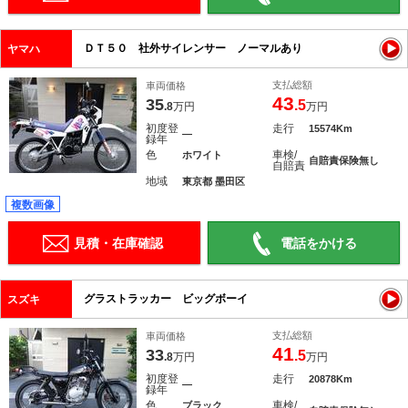
ＤＴ５０ 社外サイレンサー ノーマルあり
ヤマハ
支払総額
車両価格
43
35
.5
.8
万円
万円
初度登
走行
15574Km
―
録年
色
車検/
ホワイト
自賠責保険無し
自賠責
地域
東京都 墨田区
複数画像
見積・在庫確認
電話をかける
グラストラッカー ビッグボーイ
スズキ
支払総額
車両価格
41
33
.5
.8
万円
万円
初度登
走行
20878Km
―
録年
色
車検/
ブラック