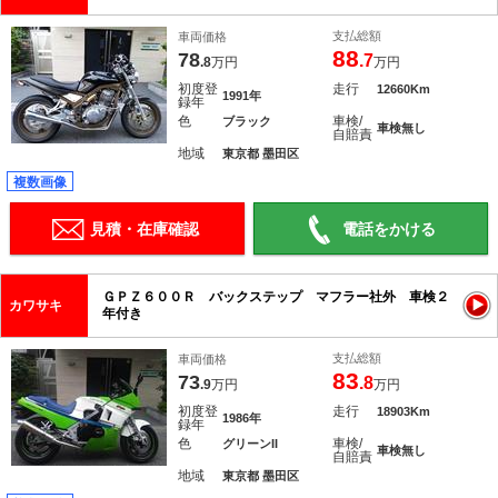
支払総額
車両価格
88
78
.7
.8
万円
万円
初度登
走行
12660Km
1991年
録年
色
車検/
ブラック
車検無し
自賠責
地域
東京都 墨田区
複数画像
見積・在庫確認
電話をかける
ＧＰＺ６００Ｒ バックステップ マフラー社外 車検２
カワサキ
年付き
支払総額
車両価格
83
73
.8
.9
万円
万円
初度登
走行
18903Km
1986年
録年
色
車検/
グリーンII
車検無し
自賠責
地域
東京都 墨田区