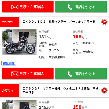
見積・在庫確認
電話をかける
Ｚ４００ＬＴＤ２ 社外マフラー ノーマルマフラー有
カワサキ
支払総額
車両価格
198
181
.5
万円
万円
初度登
走行
31666Km
1981年
録年
色
車検/
ブラウン
車検無し
自賠責
地域
東京都 墨田区
複数画像
見積・在庫確認
電話をかける
Ｚ７５０ＧＰ マフラー社外 ウオタニＳＰ２新品 車検
カワサキ
２年付き
支払総額
車両価格
158
145
.9
万円
万円