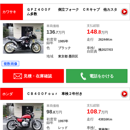
ＧＰＺ４００Ｆ 倒立フォーク ＣＲキャブ 他カスタ
カワサキ
ム多数
支払総額
車両価格
148
136
.8
.7
万円
万円
初度登
走行
26244Km
1985年
録年
色
車検/
ブラック
検2027/03
自賠責
地域
東京都 墨田区
複数画像
見積・在庫確認
電話をかける
ＣＢ４００Ｆｏｕｒ 車検２年付き
ホンダ
支払総額
車両価格
108
98
.7
.8
万円
万円
初度登
走行
43816Km
1997年
録年
色
車検/
レッド
車検無し