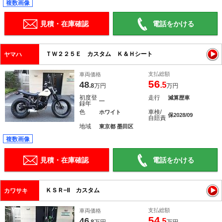
複数画像
見積・在庫確認
電話をかける
ＴＷ２２５Ｅ カスタム Ｋ＆Ｈシート
ヤマハ
支払総額
車両価格
56
48
.5
.8
万円
万円
初度登
走行
減算歴車
―
録年
色
車検/
ホワイト
保2028/09
自賠責
地域
東京都 墨田区
複数画像
見積・在庫確認
電話をかける
ＫＳＲ−II カスタム
カワサキ
支払総額
車両価格
54
46
.5