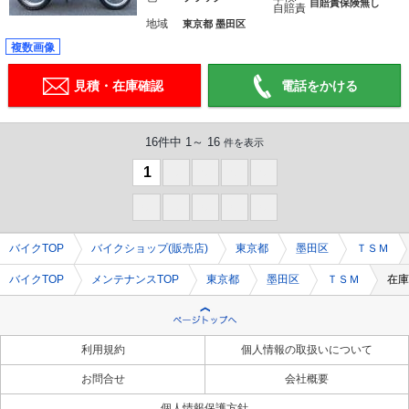
自賠責保険無し
自賠責
地域
東京都 墨田区
複数画像
見積・在庫確認
電話をかける
16件中 1～ 16
件を表示
1
0
0
0
0
0
0
0
0
0
バイクTOP
バイクショップ(販売店)
東京都
墨田区
ＴＳＭ
バイクTOP
メンテナンスTOP
東京都
墨田区
ＴＳＭ
在庫
利用規約
個人情報の取扱いについて
お問合せ
会社概要
個人情報保護方針