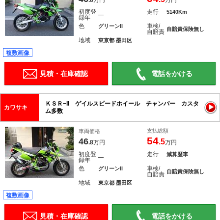
.8
万円
万円
初度登
走行
5140Km
―
録年
色
車検/
グリーンII
自賠責保険無し
自賠責
地域
東京都 墨田区
複数画像
見積・在庫確認
電話をかける
ＫＳＲ−II ゲイルスピードホイール チャンバー カスタ
カワサキ
ム多数
支払総額
車両価格
54
46
.5
.8
万円
万円
初度登
走行
減算歴車
―
録年
色
車検/
グリーンII
自賠責保険無し
自賠責
地域
東京都 墨田区
複数画像
見積・在庫確認
電話をかける