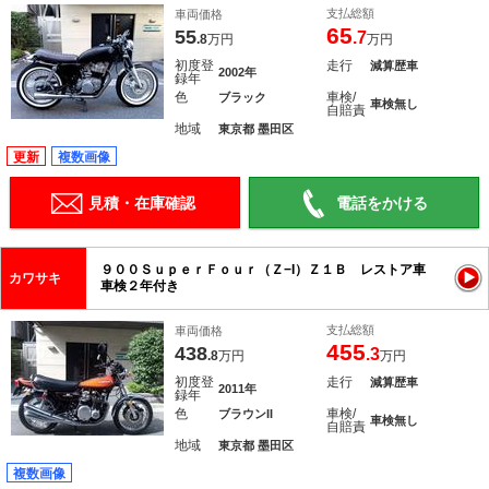
支払総額
車両価格
65
55
.7
.8
万円
万円
初度登
走行
減算歴車
2002年
録年
色
車検/
ブラック
車検無し
自賠責
地域
東京都 墨田区
更新
複数画像
見積・在庫確認
電話をかける
９００ＳｕｐｅｒＦｏｕｒ（Ｚ−I）Ｚ１Ｂ レストア車
カワサキ
車検２年付き
支払総額
車両価格
455
438
.3
.8
万円
万円
初度登
走行
減算歴車
2011年
録年
色
車検/
ブラウンII
車検無し
自賠責
地域
東京都 墨田区
複数画像