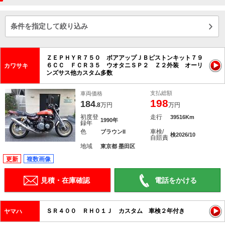
条件を指定して絞り込み
ＺＥＰＨＹＲ７５０ ボアアップＪＢピストンキット７９
６ＣＣ ＦＣＲ３５ ウオタニＳＰ２ Ｚ２外装 オーリ
カワサキ
ンズサス他カスタム多数
支払総額
車両価格
198
184
.8
万円
万円
初度登
走行
39516Km
1990年
録年
色
車検/
ブラウンII
検2026/10
自賠責
地域
東京都 墨田区
更新
複数画像
見積・在庫確認
電話をかける
ＳＲ４００ ＲＨ０１Ｊ カスタム 車検２年付き
ヤマハ