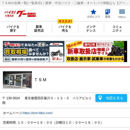
ＴＳＭの在庫一覧(一覧表示)｜新車・中古バイク・二輪車・オートバイ情報なら【グーバイク(GooBike)】
バイクを
新車
バイクを
メンテ
コミュ
探す
販売店
売る
ナンス
ニティ
ＴＳＭ
地図を見る
〒 130-0024 東京都墨田区菊川３－１３－５ ペリアビル１
階
ホームページ:
https://tsm-bike.com/
営業時間: １０：００〜１９：００（日曜日１０：００〜１８：００）