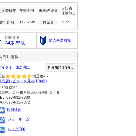
自賠責
初度登録年
年式不明
車検/自賠責
保険無し
11262Km
50cc
走行距離
排気量
印刷する
購入基礎知識
A4版
B5版
販売店情報
バイク王 北九州店
総合
満足度
4.7
販売店レビューを見る(104件)
〒806-0069
福岡県北九州市八幡西区茶売町２－５
EL: 093-632-7880
AX: 093-632-7872
店舗詳細
ショールーム
バイク(80)