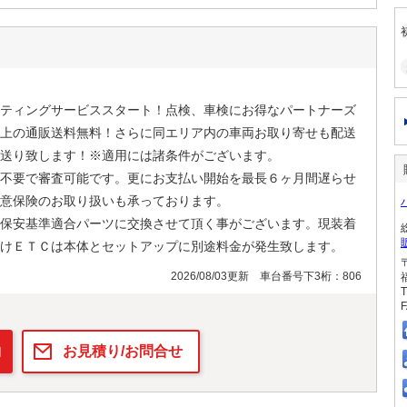
ティングサービススタート！点検、車検にお得なパートナーズ
上の通販送料無料！さらに同エリア内の車両お取り寄せも配送
送り致します！※適用には諸条件がございます。
不要で審査可能です。更にお支払い開始を最長６ヶ月間遅らせ
意保険のお取り扱いも承っております。
保安基準適合パーツに交換させて頂く事がございます。現装着
けＥＴＣは本体とセットアップに別途料金が発生致します。
2026/08/03更新 車台番号下3桁：806
T
F
約
お見積り/お問合せ