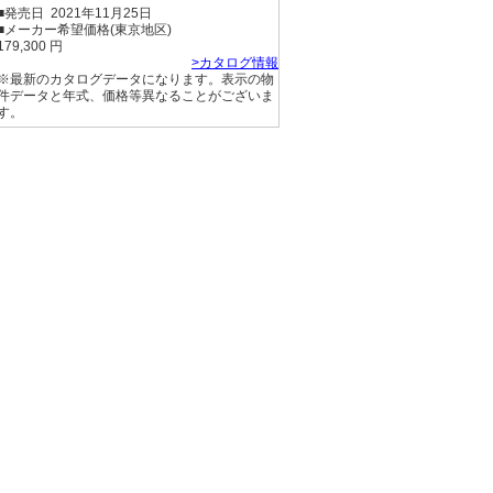
■発売日 2021年11月25日
■メーカー希望価格(東京地区)
179,300 円
>カタログ情報
※最新のカタログデータになります。表示の物
件データと年式、価格等異なることがございま
す。