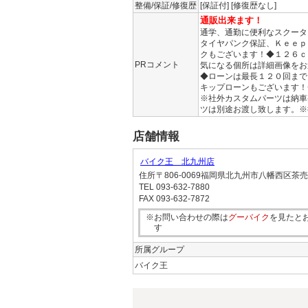
整備/保証/修復歴
[保証付] [修復歴なし]
通販出来ます！
通学、通勤に便利なスクータ
タイヤパンク保証、Ｋｅｅｐ
クもございます！◆１２６ｃ
PRコメント
気になる個所は詳細画像をお
◆ローンは最長１２０回まで
キップローンもございます！
※社外カスタムパーツは納車
ツは別途お渡し致します。※
店舗情報
バイク王 北九州店
住所
〒806-0069福岡県北九州市八幡西区茶
TEL
093-632-7880
FAX
093-632-7872
※お問い合わせの際は
グーバイク
を見たと
す
所属グループ
バイク王