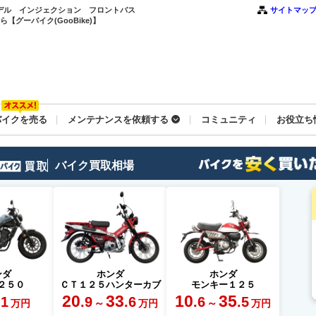
モデル インジェクション フロントバス
サイトマッ
グーバイク(GooBike)】
バイクを売る
メンテナンスを依頼する
コミュニティ
お役立ち
バイク買取相場
ンダ
ホンダ
ホンダ
２５０
ＣＴ１２５ハンターカブ
モンキー１２５
20
33
10
35
.1
.9
.6
.6
.5
～
～
万円
万円
万円