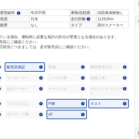
度登録年
年式不明
車検/自賠責
自賠責保険無し
造国
日本
走行距離
11262Km
復歴
なし
タイプ
原付スクーター
ている場合、運転時に必要な免許の区分が変更となる場合があります。
売店にご確認ください。
応状況につきましては、必ず販売店にご確認ください。
販売店保証
整備
構造変更済み
ワンオーナー
ノーマル車
逆輸入車
社外メーター
オーディオ
セキュリティシステ
ム
フルカスタム
FI車
４スト
ボアアップ車
AT