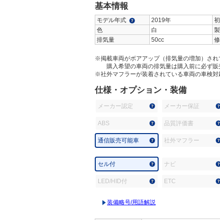
基本情報
モデル年式
2019年
初
色
白
製
排気量
50cc
修
※掲載車両がボアアップ（排気量の増加）され
購入希望の車両の排気量は購入前に必ず販
※社外マフラーが装着されている車両の車検対
仕様・オプション・装備
メーカー認定
メーカー保証
ABS
品質評価書
通信販売可能車
社外マフラー
セル付
ナビ
LED/HID付
ETC
装備略号/用語解説