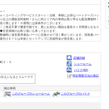
ー！
ｅｒコーティングサービススタート！点検、車検にお得なパートナーズパッ
ｃ以上の通販送料無料！さらに同エリア内の車両お取り寄せも配送費無料！
送り致します！※適用には諸条件がございます。
！ご来店不要で審査可能です。更にお支払い開始を最長６ヶ月間遅らせるス
◆任意保険のお取り扱いも承っております。
整備時に保安基準適合パーツに交換させて頂く事がございます。現装着パー
後付けＥＴＣは本体とセットアップに別途料金が発生致します。
店舗詳細
売町２－５
ショールーム
バイク(80)
特定商取引法の表記
お伝えになるとスムーズで
掲出車両
このグループのショールーム
このグループのバイク