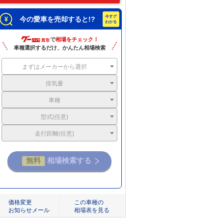
今の愛車を売却すると!?
で
相場をチェック！
車種選択するだけ、かんたん相場検索
まずはメーカーから選択
排気量
車種
型式(任意)
走行距離(任意)
価格変更
この車種の
お知らせメール
相場表を見る