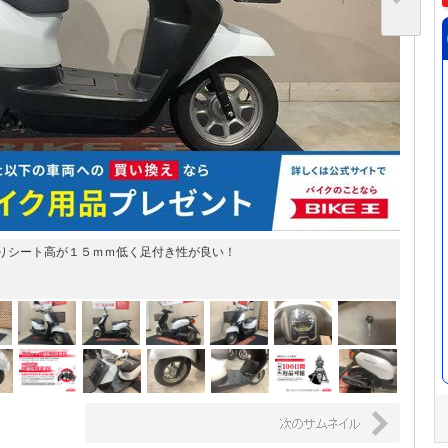
りシート高が１５ｍｍ低く足付き性が良い！