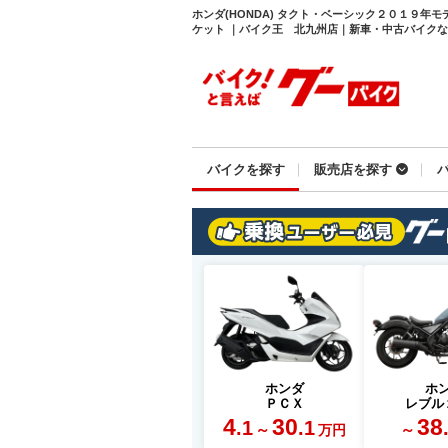
ホンダ(HONDA) タクト・ベーシック２０１９年
ケット ｜バイク王 北九州店｜新車・中古バイクなら【
バイクを探す
販売店を探す
ホンダ
ホ
ＰＣＸ
レブル
4
30
38
.1
.1
～
～
万円