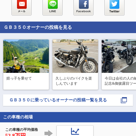
ＧＢ３５０
オーナーの投稿を見る
姪っ子を乗せて
久しぶりのバイクを楽
今日は会社の人の
しんでいます
記念&御披露目ツ
グ✨

CB1000Fっていい
で空冷キャブ車み
ＧＢ３５０
に乗っているオーナーの投稿一覧を見る
な味付けで佇まい
こか懐かしさを感
最新バイク…こり
この車種の相場
分のようなおっさ
イダーには堪らな
この車種の平均価格
です
52.8万円