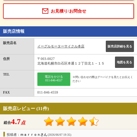
お見積り/お問合せ
販売店情報
販売店名
イーグルモーターサイクル本店
販売店詳細を見る
住所
〒003-0027
地図を見る
北海道札幌市白石区本通１２丁目北１－１５
TEL
電話をかける
※問い合わせの際はグーバイクを見たとお伝えく
011-846-4557
ださい
FAX
011-846-4559
販売店レビュー (31件)
4.7
点
総合
投稿者：
ｍａｒｒｏｎさん
(2026/06/07 19:35)