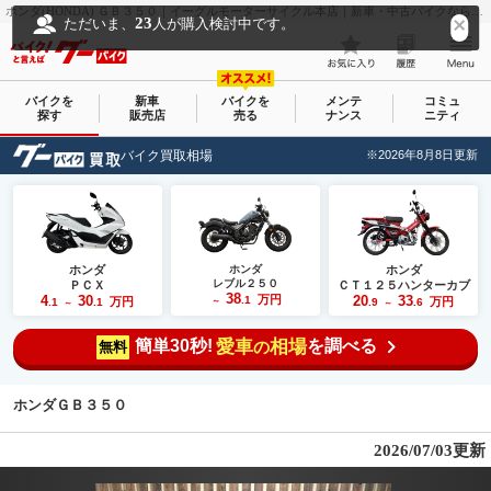
ホンダ(HONDA) ＧＢ３５０｜イーグルモーターサイクル本店｜新車・中古バイクなら【グーバイク(GooBike)】
23
ただいま、
人が購入検討中です。
バイクを
新車
バイクを
メンテ
コミュ
探す
販売店
売る
ナンス
ニティ
バイク買取相場
※2026年8月8日更新
ホンダ
ホンダ
ホンダ
レブル２５０
ＰＣＸ
ＣＴ１２５ハンターカブ
38
4
30
万円
20
33
.1
万円
万円
.1
.1
～
.9
.6
～
～
簡単30秒!
愛車
相場
を調べる
の
無料
ホンダＧＢ３５０
2026/07/03更新