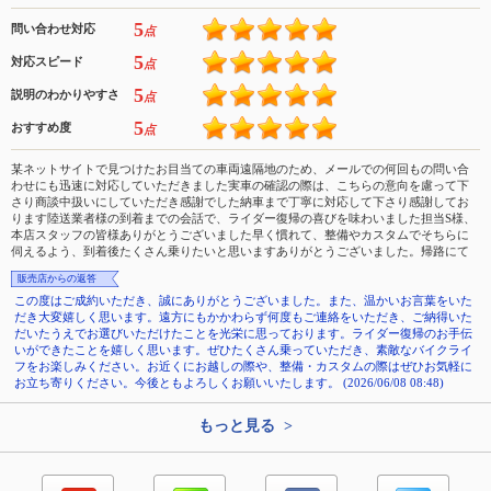
5
問い合わせ対応
点
5
対応スピード
点
5
説明のわかりやすさ
点
5
おすすめ度
点
某ネットサイトで見つけたお目当ての車両遠隔地のため、メールでの何回もの問い合
わせにも迅速に対応していただきました実車の確認の際は、こちらの意向を慮って下
さり商談中扱いにしていただき感謝でした納車まで丁寧に対応して下さり感謝してお
ります陸送業者様の到着までの会話で、ライダー復帰の喜びを味わいました担当S様、
本店スタッフの皆様ありがとうございました早く慣れて、整備やカスタムでそちらに
伺えるよう、到着後たくさん乗りたいと思いますありがとうございました。帰路にて
販売店からの返答
この度はご成約いただき、誠にありがとうございました。また、温かいお言葉をいた
だき大変嬉しく思います。遠方にもかかわらず何度もご連絡をいただき、ご納得いた
だいたうえでお選びいただけたことを光栄に思っております。ライダー復帰のお手伝
いができたことを嬉しく思います。ぜひたくさん乗っていただき、素敵なバイクライ
フをお楽しみください。お近くにお越しの際や、整備・カスタムの際はぜひお気軽に
お立ち寄りください。今後ともよろしくお願いいたします。 (2026/06/08 08:48)
もっと見る >