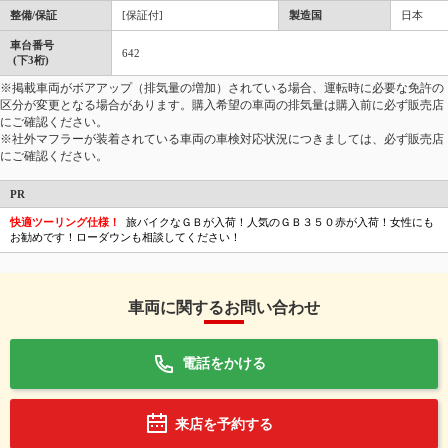
整備/保証
[保証付]
製造国
日本
車台番号
642
(下3桁)
※掲載車両がボアアップ（排気量の増加）されている場合、運転時に必要な免許の
区分が変更となる場合があります。購入希望の車両の排気量は購入前に必ず販売店
にご確認ください。
※社外マフラーが装着されている車両の車検対応状況につきましては、必ず販売店
にご確認ください。
PR
快適ツーリング仕様！
旅バイクなＧＢが入荷！人気のＧＢ３５０赤が入荷！女性にも
お勧めです！ローダウンも相談してください！
車両に関するお問い合わせ
電話をかける
来店を予約する