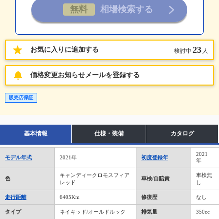
23
お気に入りに追加する
検討中
人
価格変更お知らせメールを登録する
販売店保証
基本情報
仕様・装備
カタログ
2021
モデル年式
2021年
初度登録年
年
キャンディークロモスフィア
車検無
色
車検/自賠責
レッド
し
走行距離
6405Km
修復歴
なし
タイプ
ネイキッド/オールドルック
排気量
350cc