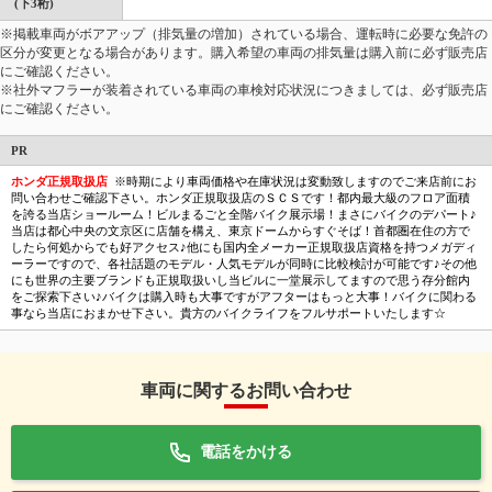
(下3桁)
※掲載車両がボアアップ（排気量の増加）されている場合、運転時に必要な免許の
区分が変更となる場合があります。購入希望の車両の排気量は購入前に必ず販売店
にご確認ください。
※社外マフラーが装着されている車両の車検対応状況につきましては、必ず販売店
にご確認ください。
PR
ホンダ正規取扱店
※時期により車両価格や在庫状況は変動致しますのでご来店前にお
問い合わせご確認下さい。ホンダ正規取扱店のＳＣＳです！都内最大級のフロア面積
を誇る当店ショールーム！ビルまるごと全階バイク展示場！まさにバイクのデパート♪
当店は都心中央の文京区に店舗を構え、東京ドームからすぐそば！首都圏在住の方で
したら何処からでも好アクセス♪他にも国内全メーカー正規取扱店資格を持つメガディ
ーラーですので、各社話題のモデル・人気モデルが同時に比較検討が可能です♪その他
にも世界の主要ブランドも正規取扱いし当ビルに一堂展示してますので思う存分館内
をご探索下さい♪バイクは購入時も大事ですがアフターはもっと大事！バイクに関わる
事なら当店におまかせ下さい。貴方のバイクライフをフルサポートいたします☆
車両に関するお問い合わせ
電話をかける