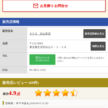
お見積り/お問合せ
販売店情報
販売店名
ＳＣＳ 白山本店
販売店詳細を見る
住所
〒112-0001
地図を見る
東京都文京区白山２－１－１６
TEL
電話をかける
※問い合わせの際はグーバイクを見たとお伝えく
03-3815-6221
ださい
FAX
03-3815-1532
販売店レビュー (60件)
4.9
点
総合
投稿者：
ＨＹＯさん
(2026/04/13 12:28)