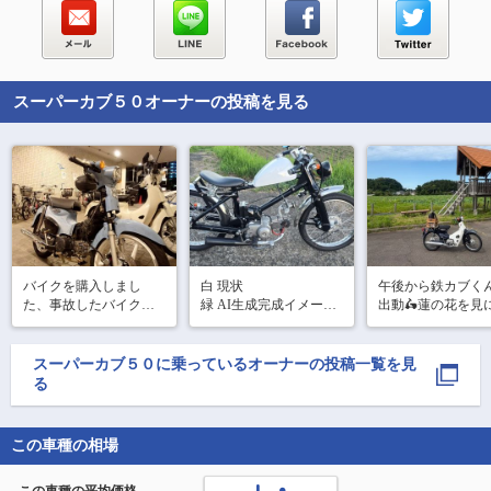
スーパーカブ５０
オーナーの投稿を見る
バイクを購入しまし
白 現状

午後から鉄カブく
た、事故したバイクな
緑 AI生成完成イメージ

出動🛵蓮の花を見
んだから色々な修理を
完成までいつまでかか
きましたが、あま
しなきゃだな。。。一
るのか…完成したらカ
いてない💦そこに
応ここまでが出来て感
ブミーティング行って
散歩をしているお
スーパーカブ５０
に乗っているオーナーの投稿一覧を見
謝します。
みたいですね
ゃんが「見頃は朝
る
早朝にこなければ
よ~」と言われまし
勉強になりました
この車種の相場