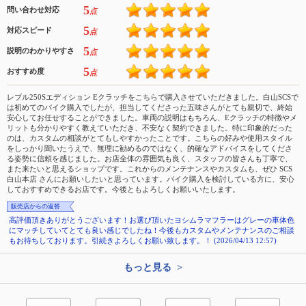
5
問い合わせ対応
点
5
対応スピード
点
5
説明のわかりやすさ
点
5
おすすめ度
点
レブル250Sエディション Eクラッチをこちらで購入させていただきました。白山SCSで
は初めてのバイク購入でしたが、担当してくださった五味さんがとても親切で、終始
安心してお任せすることができました。車両の説明はもちろん、Eクラッチの特徴やメ
リットも分かりやすく教えていただき、不安なく契約できました。特に印象的だった
のは、カスタムの相談がとてもしやすかったことです。こちらの好みや使用スタイル
をしっかり聞いたうえで、無理に勧めるのではなく、的確なアドバイスをしてくださ
る姿勢に信頼を感じました。お店全体の雰囲気も良く、スタッフの皆さんも丁寧で、
また来たいと思えるショップです。これからのメンテナンスやカスタムも、ぜひ SCS
白山本店 さんにお願いしたいと思っています。バイク購入を検討している方に、安心
しておすすめできるお店です。今後ともよろしくお願いいたします。
販売店からの返答
高評価頂きありがとうございます！お選び頂いたヨシムラマフラーはグレーの車体色
にマッチしていてとても良い感じでしたね！今後もカスタムやメンテナンスのご相談
もお待ちしております。引続きよろしくお願い致します。！ (2026/04/13 12:57)
もっと見る >