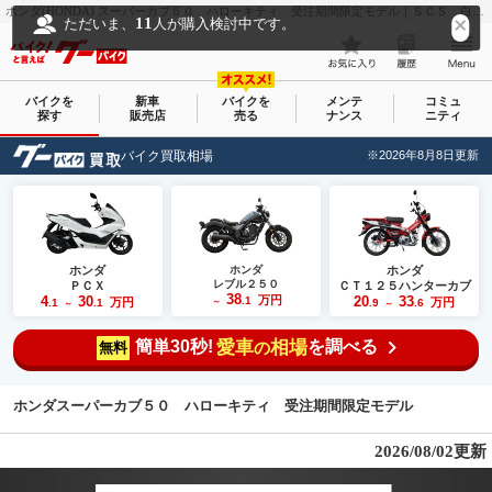
ホンダ(HONDA) スーパーカブ５０ ハローキティ 受注期間限定モデル｜ＳＣＳ 白山本店｜新車・中古バイクなら【グーバイク(GooBike)】
11
ただいま、
人が購入検討中です。
バイクを
新車
バイクを
メンテ
コミュ
探す
販売店
売る
ナンス
ニティ
バイク買取相場
※2026年8月8日更新
ホンダ
ホンダ
ホンダ
レブル２５０
ＰＣＸ
ＣＴ１２５ハンターカブ
38
4
30
万円
20
33
.1
万円
万円
.1
.1
～
.9
.6
～
～
簡単30秒!
愛車
相場
を調べる
の
無料
ホンダスーパーカブ５０ ハローキティ 受注期間限定モデル
2026/08/02更新