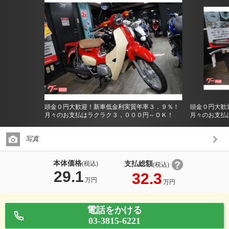
頭金０円大歓迎！新車低金利実質年率３．９％！
頭金０円大歓
月々のお支払はラクラク３，０００円～ＯＫ！
月々のお支払
写真
本体価格
支払総額
(税込)
(税込)
29.1
32.3
万円
万円
電話をかける
03-3815-6221