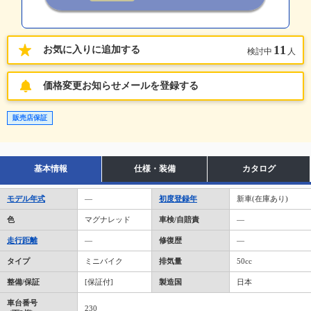
11
お気に入りに追加する
検討中
人
価格変更お知らせメールを登録する
販売店保証
基本情報
仕様・装備
カタログ
モデル年式
―
初度登録年
新車(在庫あり)
色
マグナレッド
車検/自賠責
―
走行距離
―
修復歴
―
タイプ
ミニバイク
排気量
50cc
整備/保証
[保証付]
製造国
日本
車台番号
230