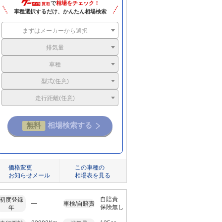
で
相場をチェック！
車種選択するだけ、かんたん相場検索
まずはメーカーから選択
排気量
車種
型式(任意)
走行距離(任意)
価格変更
この車種の
お知らせメール
相場表を見る
自賠責
初度登録
―
車検/自賠責
保険無し
年