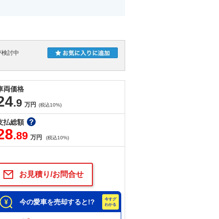
が検討中
車両価格
24
.9
万円
(税込10%)
支払総額
28
.89
万円
(税込10%)
お見積り/お問合せ
今の愛車を売却すると!?