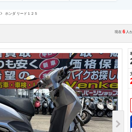
ホンダ リード１２５
6
現在
人