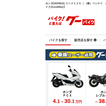
ホンダ(HONDA) リード１２５ ｜（株）ベンケ
イク(GooBike)】
バイクを探す
販売店を探す
ホンダ
ホ
ＰＣＸ
レブル
4
30
38
.1
.1
～
～
万円