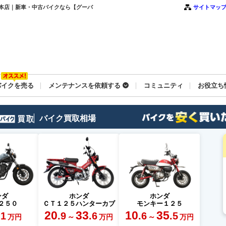
イ 本店｜新車・中古バイクなら【グーバ
サイトマッ
バイクを売る
メンテナンスを依頼する
コミュニティ
お役立ち
バイク買取相場
ンダ
ホンダ
ホンダ
２５０
ＣＴ１２５ハンターカブ
モンキー１２５
20
33
10
35
.1
.9
.6
.6
.5
～
～
万円
万円
万円