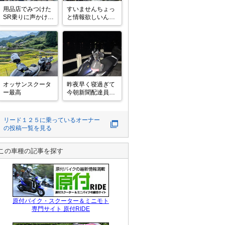
用品店でみつけた
すいませんちょっ
SR乗りに声かけた
と情報欲しいんで
ら、そのまま一緒
すがググッても出
ツーリング

ないので…

SR乗ってきてたら
ドゥカティアポロ
よかった

今は岩下コレクシ
フッ軽そうやし、
ョンにあるみたい
次こそSR
なんですが

俺が10代の時初め
て見たのが鹿児島
オッサンスクータ
昨夜早く寝過ぎて
の山奥の個人の博
ー最高
今朝新聞配達員が
物館だったんです
来る前に目覚めて
が今でもあるん
✨前から気になっ
てた動画を作成す
リード１２５
に乗っているオーナー
る為に　✨超✨変
の投稿一覧を見る
態的時間に出発し
て嵐山の渡月橋ま
で散歩🛵💨　渡月
この車種の記事を探す
橋で動画撮ろうと
思ってたら、沢山
の散歩されてる人
達がいた
原付バイク・スクーター＆ミニモト
専門サイト 原付RIDE