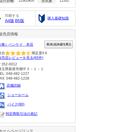
22903Km
125cc
走行距離
排気量
印刷する
購入基礎知識
A4版
B5版
販売店情報
（株）ベンケイ 本店
総合
満足度
4.6
販売店レビューを見る(65件)
〒352-0012
埼玉県新座市畑中３－１－１
EL: 048-482-1227
AX: 048-482-1228
店舗詳細
ショールーム
バイク(80)
特定商取引法の表記
ホームページリンク