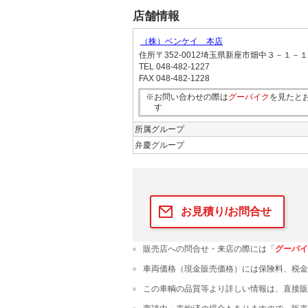
店舗情報
（株）ベンケイ 本店
住所
〒352-0012埼玉県新座市畑中３－１－１
TEL
048-482-1227
FAX
048-482-1228
※お問い合わせの際は
グーバイク
を見たと
す
所属グループ
弁慶グループ
お見積り/お問合せ
販売店への問合せ・来店の際には「
グーバイ
車両価格（現金販売価格）には保険料、税金
この車輌の品質等より詳しい情報は、直接販