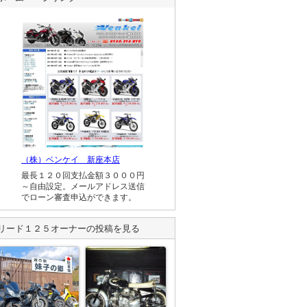
（株）ベンケイ 新座本店
最長１２０回支払金額３０００円
～自由設定。メールアドレス送信
でローン審査申込ができます。
リード１２５
オーナーの投稿を見る