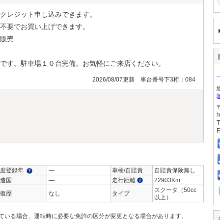
クレジット申し込みできます。
不要でお買い上げできます。
販売
です。駐車場１０台完備。お気軽にご来店ください。
2026/08/07更新 車台番号下3桁：084
T
F
度登録年
―
車検/自賠責
自賠責保険無し
造国
―
走行距離
22903Km
スクータ（50cc
復歴
なし
タイプ
以上）
ている場合、運転時に必要な免許の区分が変更となる場合があります。