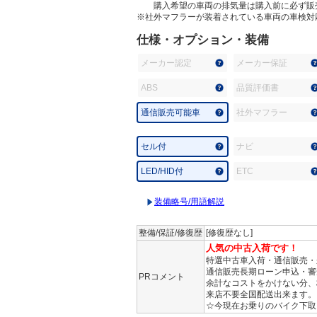
購入希望の車両の排気量は購入前に必ず販
※社外マフラーが装着されている車両の車検対
仕様・オプション・装備
メーカー認定
メーカー保証
ABS
品質評価書
通信販売可能車
社外マフラー
セル付
ナビ
LED/HID付
ETC
装備略号/用語解説
整備/保証/修復歴
[修復歴なし]
人気の中古入荷です！
特選中古車入荷・通信販売・
通信販売長期ローン申込・審
PRコメント
余計なコストをかけない分、
来店不要全国配送出来ます。
☆今現在お乗りのバイク下取