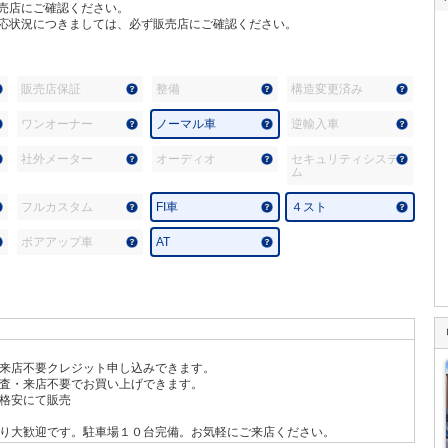
売店にご確認ください。
応状況につきましては、必ず販売店にご確認ください。
販売店保証
整備
構造変更済み
ワンオーナー
ノーマル車
逆輸入車
社外メーター
オーディオ
セキュリティシステ
ム
フルカスタム
FI車
４スト
ボアアップ車
AT
来店不要クレジット申し込みできます。
査・来店不要でお買い上げできます。
格安にて販売
り大歓迎です。駐車場１０台完備。お気軽にご来店ください。