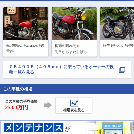
#cb400four #caferacer #過
限界1番シボリ🤣🤣
梅雨の晴れ間☀️

去pic 
明日からまたしばらく
雨らしいので、軽くバ
イク動かしてみました✌️
ＣＢ４００Ｆ（４０８ｃｃ）
に乗っているオーナーの投
稿一覧を見る
この車種の相場
この車種の平均価格
253.3万円
相場表を見る