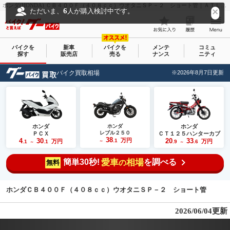
ホンダ(HONDA) ＣＢ４００Ｆ（４０８ｃｃ）ウオタニＳＰ－２ ショート管｜ＡＴＬＡＳ アトラス｜新車・中古バイクなら【グーバイク(GooBike)】
6
ただいま、
人が購入検討中です。
バイクを
新車
バイクを
メンテ
コミュ
探す
販売店
売る
ナンス
ニティ
バイク買取相場
※2026年8月7日更新
ホンダ
ホンダ
ホンダ
レブル２５０
ＰＣＸ
ＣＴ１２５ハンターカブ
38
4
30
万円
20
33
.1
万円
万円
.1
.1
～
.9
.6
～
～
簡単30秒!
愛車
相場
を調べる
の
無料
ホンダＣＢ４００Ｆ（４０８ｃｃ）ウオタニＳＰ－２ ショート管
2026/06/04更新