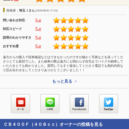
投稿者：
埼玉Ｊさん
(2026/08/01 17:54)
5
問い合わせ対応
点
5
対応スピード
点
5
説明のわかりやすさ
点
5
おすすめ度
点
遠方からの購入で現車確認などはできなかったのですが細かく写真などを送ってくだ
さりとても親切でした。また納車の際は遠方にも関わらず自宅までバイクや納車して
いただきとても助かりました。質問してもすぐ返信してくださり電話でも契約内容な
ど読み合わせをしてくださりありがとうございました！！
もっと見る >
ＣＢ４００Ｆ（４０８ｃｃ）
オーナーの投稿を見る