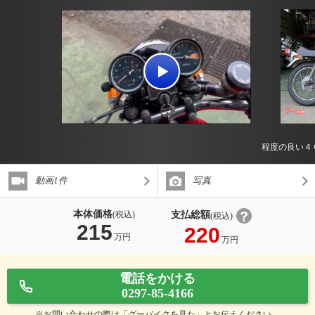
程度の良い４
動画1件
写真
本体価格
支払総額
(税込)
(税込)
215
220
万円
万円
電話をかける
0297-85-4166
※お問い合わせの際は「グーバイクを見た」とお伝えください。