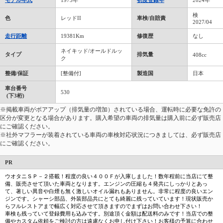
モデル年式
1975年
初度登録年
2024年
検
色
レッドII
車検/自賠責
2027/04
走行距離
19381Km
修復歴
なし
ネイキッド/オールドルッ
タイプ
排気量
408cc
ク
整備/保証
[整備付]
製造国
日本
車台番号
530
(下3桁)
※掲載車両がボアアップ（排気量の増加）されている場合、運転時に必要な免許の
区分が変更となる場合があります。購入希望の車両の排気量は購入前に必ず販売店
にご確認ください。
※社外マフラーが装着されている車両の車検対応状況につきましては、必ず販売店
にご確認ください。
PR
ウオタニＳＰ－２搭載！程度の良い４００Ｆが入庫しました！数年程前に当店にて整
備、販売させて頂いた車両となります。エンジンの圧縮も４発共にしっかりとあっ
て、著しい異音や白煙も無く激しいオイル漏れもありません。非常に程度の良いエン
ジンです。シャーシ部品、外装部品共にとても綺麗に残っていています！現状販売か
らフルレストアまで幅広く対応させて頂きますのでまずはお問い合わせ下さい！
車検も残っていて登録費用も込みです。別途頂く金額は配送料のみです！当店での整
備やカスタム依頼をご検討の方は遠慮なくお申し付け下さい！お客様の予算に合わせ