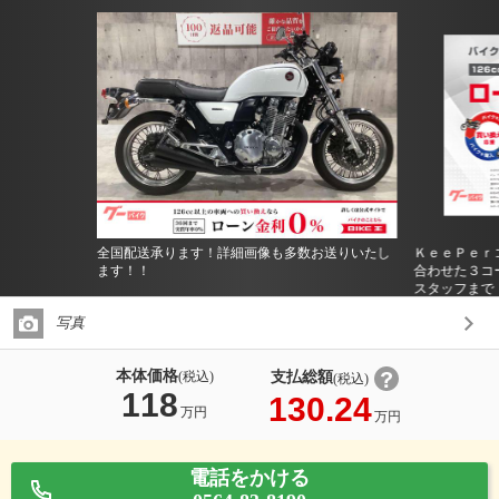
全国配送承ります！詳細画像も多数お送りいたし
ＫｅｅＰｅｒ
ます！！
合わせた３コ
スタッフまで
写真
本体価格
支払総額
(税込)
(税込)
118
130.24
万円
万円
電話をかける