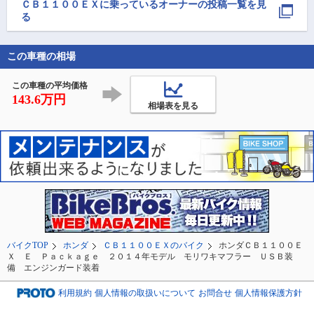
#センフォア

の下手さ加減を改めて
ングとなりました。
ＣＢ１１００ＥＸ
に乗っているオーナーの投稿一覧を見
#カフェレーサー

強く実感

途中でクロワッサ
る
門店を見つけたの
全然体重移動できてな
色々購入(笑)

い、峠のカーブ程度で
この車種の相場
不安になる

明日の朝食に食べ
よう😃
ステップ位置がやや前
この車種の平均価格
よりな気もする（現在
143.6万円
相場表を見る
モリワキ
バイクTOP
ホンダ
ＣＢ１１００ＥＸのバイク
ホンダＣＢ１１００Ｅ
Ｘ Ｅ Ｐａｃｋａｇｅ ２０１４年モデル モリワキマフラー ＵＳＢ装
備 エンジンガード装着
利用規約
個人情報の取扱いについて
お問合せ
個人情報保護方針