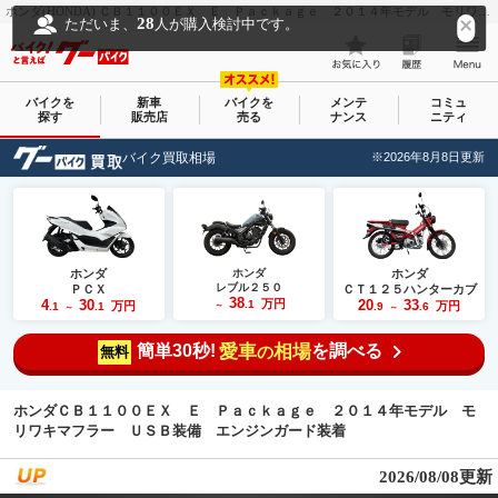
ホンダ(HONDA) ＣＢ１１００ＥＸ Ｅ Ｐａｃｋａｇｅ ２０１４年モデル モリワキマフラー ＵＳＢ装備 エンジンガード装着｜バイク王 岡崎店｜新車・中古バイクなら【グーバイク(GooBike)】
28
ただいま、
人が購入検討中です。
バイクを
新車
バイクを
メンテ
コミュ
探す
販売店
売る
ナンス
ニティ
バイク買取相場
※2026年8月8日更新
ホンダ
ホンダ
ホンダ
レブル２５０
ＰＣＸ
ＣＴ１２５ハンターカブ
38
4
30
万円
20
33
.1
万円
万円
.1
.1
～
.9
.6
～
～
簡単30秒!
愛車
相場
を調べる
の
無料
ホンダＣＢ１１００ＥＸ Ｅ Ｐａｃｋａｇｅ ２０１４年モデル モ
リワキマフラー ＵＳＢ装備 エンジンガード装着
2026/08/08更新