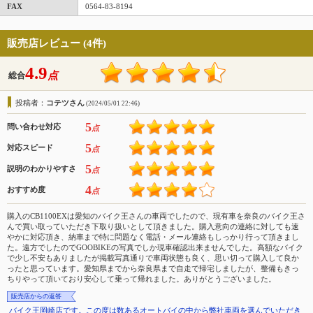
FAX
0564-83-8194
販売店レビュー (4件)
4.9
点
総合
投稿者：
コテツさん
(2024/05/01 22:46)
5
問い合わせ対応
点
5
対応スピード
点
5
説明のわかりやすさ
点
4
おすすめ度
点
購入のCB1100EXは愛知のバイク王さんの車両でしたので、現有車を奈良のバイク王さ
んで買い取っていただき下取り扱いとして頂きました。購入意向の連絡に対しても速
やかに対応頂き、納車まで特に問題なく電話・メール連絡もしっかり行って頂きまし
た。遠方でしたのでGOOBIKEの写真でしか現車確認出来ませんでした。高額なバイク
で少し不安もありましたが掲載写真通りで車両状態も良く、思い切って購入して良か
ったと思っています。愛知県までから奈良県まで自走で帰宅しましたが、整備もきっ
ちりやって頂いており安心して乗って帰れました。ありがとうございました。
販売店からの返答
バイク王岡崎店です。この度は数あるオートバイの中から弊社車両を選んでいただき