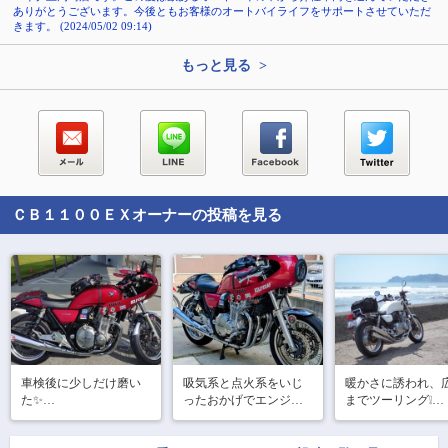
ありがとうございます。今後ともお客様のオートバイライフをサポートさせていただ
きます。 (2024/05/02 09:14)
もっと見る >
ＣＢ１１００ＥＸ
オーナーの投稿を見る
車検後に少しだけ磨い
吸気系と点火系をいじ
暖かさに誘われ、
た✨️

ったおかげでエンジン
までツーリング❕

元気

風が強かったけど
#CB1100カスタム 

その結果、自分の運転
れて気持ち良いツ