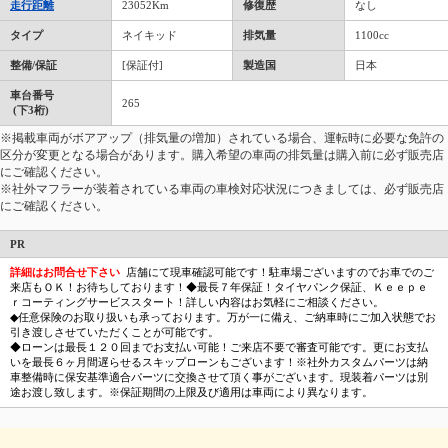
走行距離
23052Km
修復歴
なし
タイプ
ネイキッド
排気量
1100cc
整備/保証
[保証付]
製造国
日本
車台番号
265
(下3桁)
※掲載車両がボアアップ（排気量の増加）されている場合、運転時に必要な免許の
区分が変更となる場合があります。購入希望の車両の排気量は購入前に必ず販売店
にご確認ください。
※社外マフラーが装着されている車両の車検対応状況につきましては、必ず販売店
にご確認ください。
PR
詳細はお問合せ下さい
店舗にて現車確認可能です！駐車場ございますのでお車でのご
来店もＯＫ！お待ちしております！◆最長７年保証！タイヤパンク保証、Ｋｅｅｐｅ
ｒコーティングサービススタート！詳しい内容はお気軽にご相談ください。
◆任意保険のお取り扱いも承っております。万が一に備え、ご納車時にご加入状態でお
引き渡しさせていただくことが可能です。
◆ローンは最長１２０回までお支払い可能！ご来店不要で審査可能です。更にお支払
いを最長６ヶ月間遅らせるスキップローンもございます！※社外カスタムパーツは納
車整備時に保安基準適合パーツに交換させて頂く事がございます。現装着パーツは別
途お渡し致します。※保証期間の上限及び適用は車両により異なります。