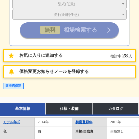
型式(任意)
走行距離(任意)
28
お気に入りに追加する
検討中
人
価格変更お知らせメールを登録する
販売店保証
基本情報
仕様・装備
カタログ
モデル年式
2014年
初度登録年
2016年
色
白
車検/自賠責
車検無し