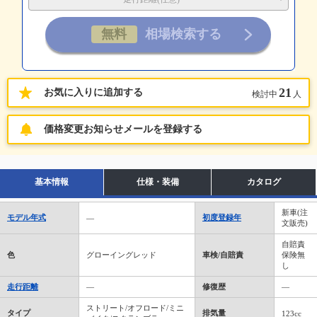
21
お気に入りに追加する
検討中
人
価格変更お知らせメールを登録する
基本情報
仕様・装備
カタログ
新車(注
モデル年式
初度登録年
―
文販売)
自賠責
色
グローイングレッド
車検/自賠責
保険無
し
走行距離
―
修復歴
―
ストリート/オフロード/ミニ
タイプ
排気量
123cc