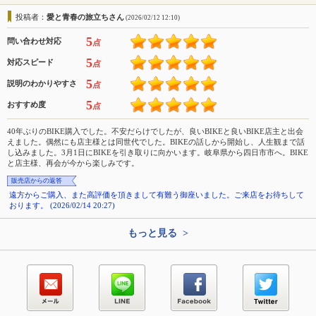
投稿者：
愛と青春の旅立ちさん
(2026/02/12 12:10)
5
問い合わせ対応
点
5
対応スピード
点
5
説明のわかりやすさ
点
5
おすすめ度
点
40年ぶりのBIKE購入でした。不安だらけでしたが、良いBIKEと良いBIKE店主と出会
えました。偶然にも店主様とは同世代でした。BIKEの話しから開始し、人生観まで話
し込みました。3月1日にBIKEを引き取りに向かいます。岐阜県から四日市市へ。BIKE
と店主様、再会が今から楽しみです。
販売店からの返答
遠方からご購入、また高評価を頂きまして有難う御座いました。ご来店をお待ちして
おります。 (2026/02/14 20:27)
もっと見る >