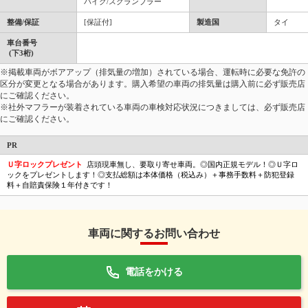
バイク/スクランブラー
整備/保証
[保証付]
製造国
タイ
車台番号
(下3桁)
※掲載車両がボアアップ（排気量の増加）されている場合、運転時に必要な免許の
区分が変更となる場合があります。購入希望の車両の排気量は購入前に必ず販売店
にご確認ください。
※社外マフラーが装着されている車両の車検対応状況につきましては、必ず販売店
にご確認ください。
PR
Ｕ字ロックプレゼント
店頭現車無し、要取り寄せ車両。◎国内正規モデル！◎Ｕ字ロ
ックをプレゼントします！◎支払総額は本体価格（税込み）＋事務手数料＋防犯登録
料＋自賠責保険１年付きです！
車両に関するお問い合わせ
電話をかける