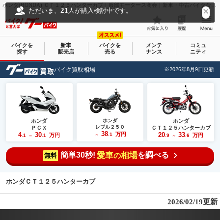
ホンダ(HONDA) ＣＴ１２５ハンターカブ｜服部モータース商会｜新車・中古バイクなら【グーバイク(GooBike)】
21
ただいま、
人が購入検討中です。
バイクを
新車
バイクを
メンテ
コミュ
探す
販売店
売る
ナンス
ニティ
バイク買取相場
※2026年8月9日更新
ホンダ
ホンダ
ホンダ
レブル２５０
ＰＣＸ
ＣＴ１２５ハンターカブ
38
4
30
万円
20
33
.1
万円
万円
.1
.1
～
.9
.6
～
～
簡単30秒!
愛車
相場
を調べる
の
無料
ホンダＣＴ１２５ハンターカブ
2026/02/19更新