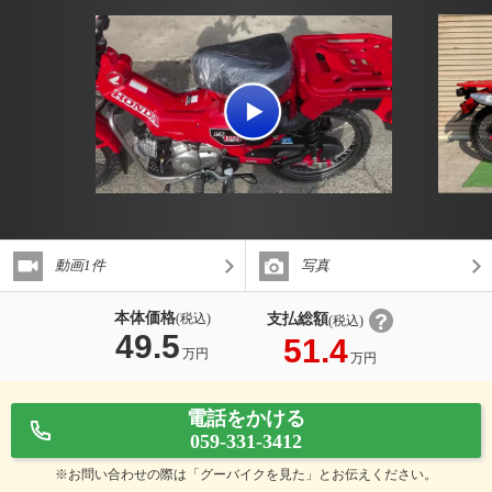
動画1件
写真
本体価格
支払総額
(税込)
(税込)
49.5
51.4
万円
万円
電話をかける
059-331-3412
※お問い合わせの際は「グーバイクを見た」とお伝えください。