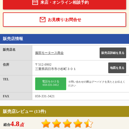
来店・オンライン相談予約
お見積り/お問合せ
販売店情報
販売店名
服部モータース商会
販売店詳細を見る
住所
〒512-0902
地図を見る
三重県四日市市小杉町３０１
TEL
電話をかける
※問い合わせの際はグーバイクを見たとお伝えく
059-331-3412
ださい
FAX
059-331-3421
販売店レビュー (13件)
4.8
点
総合