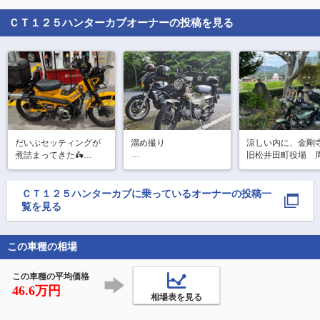
ＣＴ１２５ハンターカブ
オーナーの投稿を見る
だいぶセッティングが
溜め撮り

涼しい内に、金剛
煮詰まってきた🛵

旧松井田町役場　
乗り始めて数日目に親
リッター39キロから47
て帰還
とツーリングに行った
へ。

時のやつです！

燃費にほぼ誤差が無く
ＣＴ１２５ハンターカブ
に乗っているオーナーの投稿一
再現性が高い🤔

覧を見る
乗り始めの5350km前後
燃調MAP切り替え運
から

用…

4週間半くらいで走行距
燃費とパワー両取りた
この車種の相場
離は早くも6450km😢

ぜ💪
そろそろオイル交換も
しないとなぁ...

この車種の平均価格
46.6万円
バイクの
相場表を見る