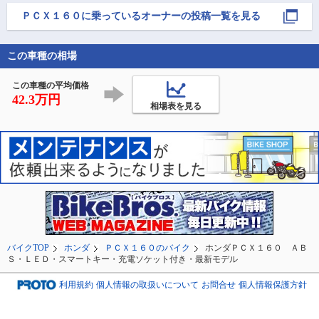
してきました

私の地の利で先頭をさ
ＰＣＸ１６０
に乗っているオーナーの投稿一覧を見る
せてもらえました

この車種の相場
他愛もない話しに盛り
上がりめちゃ楽しかっ
たです!!

この車種の平均価格
良いことだけの珍しい
42.3万円
ツーリングでした🙆

相場表を見る
最後
バイクTOP
ホンダ
ＰＣＸ１６０のバイク
ホンダＰＣＸ１６０ ＡＢ
Ｓ・ＬＥＤ・スマートキー・充電ソケット付き・最新モデル
利用規約
個人情報の取扱いについて
お問合せ
個人情報保護方針