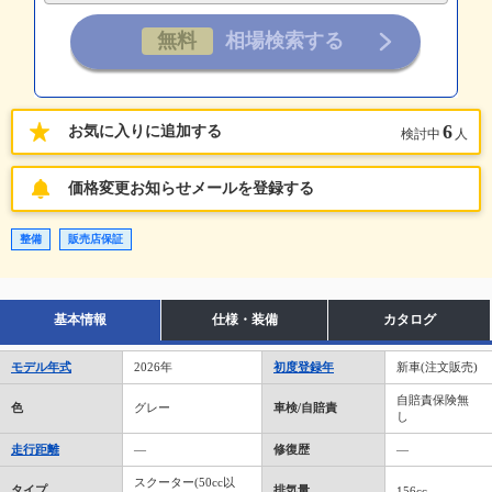
6
お気に入りに追加する
検討中
人
価格変更お知らせメールを登録する
整備
販売店保証
基本情報
仕様・装備
カタログ
モデル年式
2026年
初度登録年
新車(注文販売)
自賠責保険無
色
グレー
車検/自賠責
し
走行距離
―
修復歴
―
スクーター(50cc以
タイプ
排気量
156cc