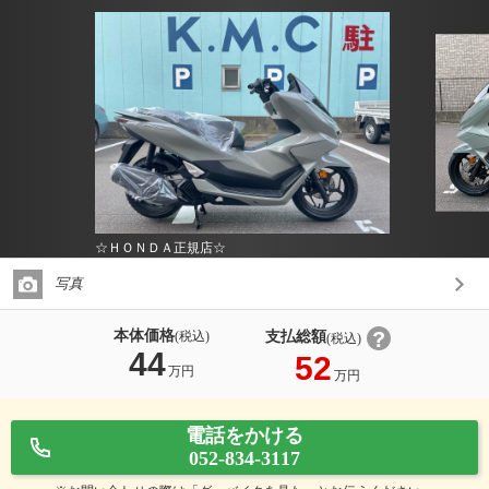
☆ＨＯＮＤＡ正規店☆
写真
本体価格
支払総額
(税込)
(税込)
44
52
万円
万円
電話をかける
052-834-3117