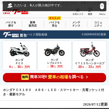
ホンダ(HONDA) ＰＣＸ１６０ ＡＢＳ・ＬＥＤ・スマートキー・充電ソケット付き・最新モデル｜Ｋ．Ｍ．Ｃ｜新車・中古バイクなら【グーバイク(GooBike)】
6
ただいま、
人が購入検討中です。
バイクを
新車
バイクを
メンテ
コミュ
探す
販売店
売る
ナンス
ニティ
バイク買取相場
※2026年8月9日更新
ホンダ
ホンダ
ホンダ
レブル２５０
ＰＣＸ
ＣＴ１２５ハンターカブ
38
4
30
万円
20
33
.1
万円
万円
.1
.1
～
.9
.6
～
～
簡単30秒!
愛車
相場
を調べる
の
無料
ホンダＰＣＸ１６０ ＡＢＳ・ＬＥＤ・スマートキー・充電ソケット付
き・最新モデル
2026/07/12更新