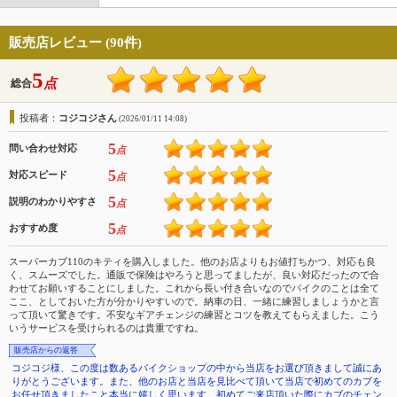
販売店レビュー (90件)
5
点
総合
投稿者：
コジコジさん
(2026/01/11 14:08)
5
問い合わせ対応
点
5
対応スピード
点
5
説明のわかりやすさ
点
5
おすすめ度
点
スーパーカブ110のキティを購入しました。他のお店よりもお値打ちかつ、対応も良
く、スムーズでした。通販で保険はやろうと思ってましたが、良い対応だったので合
わせてお願いすることにしました。これから長い付き合いなのでバイクのことは全て
ここ、としておいた方が分かりやすいので。納車の日、一緒に練習しましょうかと言
って頂いて驚きです。不安なギアチェンジの練習とコツを教えてもらえました。こう
いうサービスを受けられるのは貴重ですね。
販売店からの返答
コジコジ様、この度は数あるバイクショップの中から当店をお選び頂きまして誠にあ
りがとうございます。また、他のお店と当店を見比べて頂いて当店で初めてのカブを
お任せ頂きましたこと本当に嬉しく思います。初めてご来店頂いた際にカブのチェン