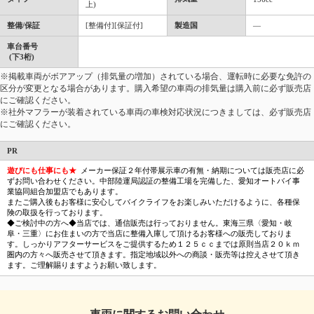
上)
整備/保証
[整備付][保証付]
製造国
―
車台番号
(下3桁)
※掲載車両がボアアップ（排気量の増加）されている場合、運転時に必要な免許の
区分が変更となる場合があります。購入希望の車両の排気量は購入前に必ず販売店
にご確認ください。
※社外マフラーが装着されている車両の車検対応状況につきましては、必ず販売店
にご確認ください。
PR
遊びにも仕事にも★
メーカー保証２年付帯展示車の有無・納期については販売店に必
ずお問い合わせください。中部陸運局認証の整備工場を完備した、愛知オートバイ事
業協同組合加盟店でもあります。
またご購入後もお客様に安心してバイクライフをお楽しみいただけるように、各種保
険の取扱を行っております。
◆ご検討中の方へ◆当店では、通信販売は行っておりません。東海三県〈愛知・岐
阜・三重〉にお住まいの方で当店に整備入庫して頂けるお客様への販売しておりま
す。しっかりアフターサービスをご提供するため１２５ｃｃまでは原則当店２０ｋｍ
圏内の方々へ販売させて頂きます。指定地域以外への商談・販売等は控えさせて頂き
ます。ご理解賜りますようお願い致します。