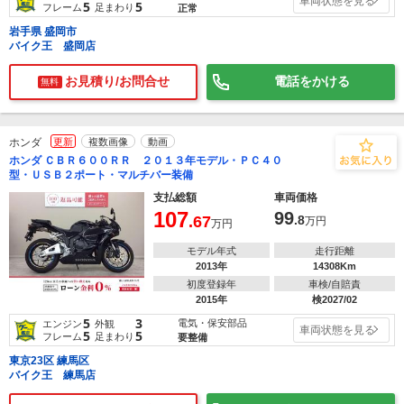
車両状態を見る
5
5
フレーム
足まわり
正常
岩手県 盛岡市
バイク王 盛岡店
お見積り/お問合せ
電話をかける
無料
ホンダ
更新
複数画像
動画
ホンダ ＣＢＲ６００ＲＲ ２０１３年モデル・ＰＣ４０
型・ＵＳＢ２ポート・マルチバー装備
支払総額
車両価格
107
99
.67
.8
万円
万円
モデル年式
走行距離
2013年
14308Km
初度登録年
車検/自賠責
2015年
検2027/02
5
3
電気・保安部品
エンジン
外観
車両状態を見る
5
5
フレーム
足まわり
要整備
東京23区 練馬区
バイク王 練馬店