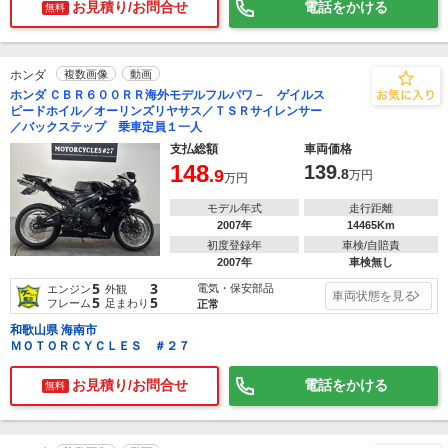
お見積り/お問合せ
電話をかける
無料
ホンダ
複数画像
動画
ホンダ ＣＢＲ６００ＲＲ海外モデルフルパワ－ ゲイルス
ピードホイル／オーリンズリヤサス／ＴＳＲサイレンサー
／バックステップ 乗車定員１一人
支払総額
車両価格
148
139
.9
.8
万円
万円
モデル年式
走行距離
2007年
14465Km
初度登録年
車検/自賠責
2007年
車検無し
5
3
電気・保安部品
エンジン
外観
車両状態を見る
5
5
フレーム
足まわり
正常
和歌山県 海南市
ＭＯＴＯＲＣＹＣＬＥＳ ＃２７
お見積り/お問合せ
電話をかける
無料