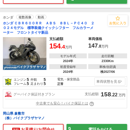
ホンダ
複数画像
動画
ホンダ ＣＢＲ６００ＲＲ ＡＢＳ ８ＢＬ－ＰＣ４０ ２
０２４モデル 標準装備クイックシフター フルカラーメ
ーター フロントタイヤ新品
支払総額
車両価格
154
147
.4
.8
万円
万円
モデル年式
走行距離
2024年
2330Km
初度登録年
車検/自賠責
2024年
検2027/06
5
5
電気・保安部品
エンジン
外観
車両状態を見る
5
5
フレーム
足まわり
正常
158
支払総額
グーバイク保証付きプラン
.22
万円
中古車でも安心！バイク保証とは
岡山県 倉敷市
（株）バイクプラザヤマノ
お見積り/お問合せ
電話をかける
無料