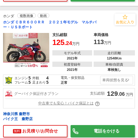
ホンダ
複数画像
動画
ホンダ ＣＢＲ６００ＲＲ ２０２１年モデル マルチバ
ー・ＵＳＢポート
支払総額
車両価格
125
113
.24
万円
万円
モデル年式
走行距離
2021年
12548Km
初度登録年
車検/自賠責
2021年
車検無し
5
4
電気・保安部品
エンジン
外観
車両状態を見る
5
5
フレーム
足まわり
正常
129
支払総額
グーバイク保証付きプラン
.06
万円
中古車でも安心！バイク保証とは
神奈川県 秦野市
バイク王 秦野店
お見積り/お問合せ
電話をかける
無料