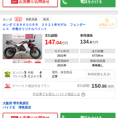
お見積り/お問合せ
電話をかける
無料
ホンダ
更新
複数画像
動画
ホンダ ＣＢＲ６００ＲＲ ２０２１年モデル フェンダー
レス 外装オリジナルペイント
支払総額
車両価格
147
134
.04
.8
万円
万円
モデル年式
走行距離
2021年
5772Km
初度登録年
車検/自賠責
2021年
車検無し
5
4
電気・保安部品
エンジン
外観
車両状態を見る
5
5
フレーム
足まわり
正常
150
支払総額
グーバイク保証付きプラン
.86
万円
中古車でも安心！バイク保証とは
大阪府 堺市美原区
バイク王 堺美原店
お見積り/お問合せ
電話をかける
無料