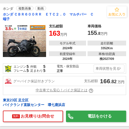
ホンダ
複数画像
動画
ホンダ ＣＢＲ６００ＲＲ ＥＴＣ２．０ マルチバー Ｃ
端子
支払総額
車両価格
163
155
.8
万円
万円
モデル年式
走行距離
2024年
3352Km
初度登録年
車検/自賠責
2024年
検2027/09
5
5
電気・保安部品
エンジン
外観
車両状態を見る
5
5
フレーム
足まわり
正常
166
支払総額
グーバイク保証付きプラン
.82
万円
中古車でも安心！バイク保証とは
東京23区 足立区
バイクランド直販センター 環七鹿浜店
お見積り/お問合せ
電話をかける
無料