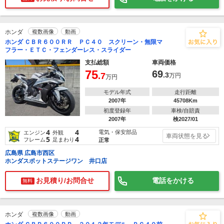
ホンダ
複数画像
動画
ホンダ ＣＢＲ６００ＲＲ ＰＣ４０ スクリーン・無限マ
フラー・ＥＴＣ・フェンダーレス・スライダー
支払総額
車両価格
75
69
.7
.3
万円
万円
モデル年式
走行距離
2007年
45708Km
初度登録年
車検/自賠責
2007年
検2027/01
4
4
電気・保安部品
エンジン
外観
車両状態を見る
5
4
フレーム
足まわり
正常
広島県 広島市西区
ホンダスポットステージワン 井口店
お見積り/お問合せ
電話をかける
無料
ホンダ
複数画像
動画