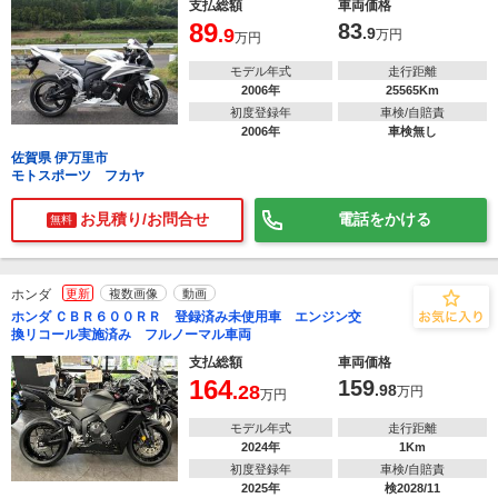
支払総額
車両価格
89
83
.9
.9
万円
万円
モデル年式
走行距離
2006年
25565Km
初度登録年
車検/自賠責
2006年
車検無し
佐賀県 伊万里市
モトスポーツ フカヤ
お見積り/お問合せ
電話をかける
無料
ホンダ
更新
複数画像
動画
ホンダ ＣＢＲ６００ＲＲ 登録済み未使用車 エンジン交
換リコール実施済み フルノーマル車両
支払総額
車両価格
164
159
.28
.98
万円
万円
モデル年式
走行距離
2024年
1Km
初度登録年
車検/自賠責
2025年
検2028/11