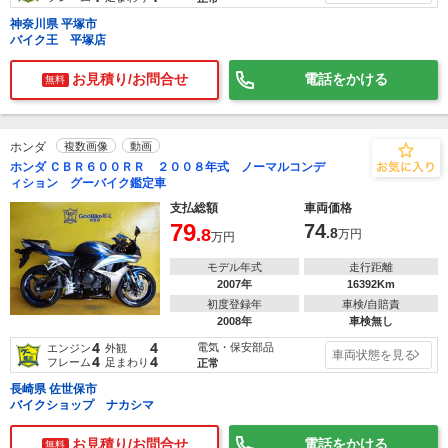
神奈川県 平塚市
バイク王 平塚店
お見積り/お問合せ
電話をかける
無料
ホンダ
複数画像
動画
ホンダ ＣＢＲ６００ＲＲ ２００８年式 ノーマルコンデ
ィション グーバイク鑑定車
支払総額
車両価格
79
74
.8
.8
万円
万円
モデル年式
走行距離
2007年
16392Km
初度登録年
車検/自賠責
2008年
車検無し
4
4
電気・保安部品
エンジン
外観
車両状態を見る
4
4
フレーム
足まわり
正常
長崎県 佐世保市
バイクショップ ナカシマ
お見積り/お問合せ
電話をかける
無料