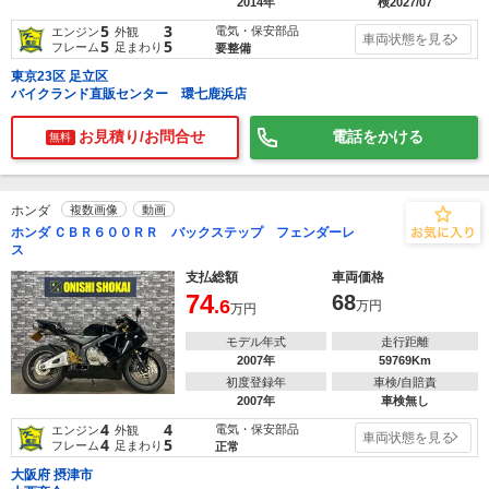
2014年
検2027/07
5
3
電気・保安部品
エンジン
外観
車両状態を見る
5
5
フレーム
足まわり
要整備
東京23区 足立区
バイクランド直販センター 環七鹿浜店
お見積り/お問合せ
電話をかける
無料
ホンダ
複数画像
動画
ホンダ ＣＢＲ６００ＲＲ バックステップ フェンダーレ
ス
支払総額
車両価格
74
68
.6
万円
万円
モデル年式
走行距離
2007年
59769Km
初度登録年
車検/自賠責
2007年
車検無し
4
4
電気・保安部品
エンジン
外観
車両状態を見る
4
5
フレーム
足まわり
正常
大阪府 摂津市