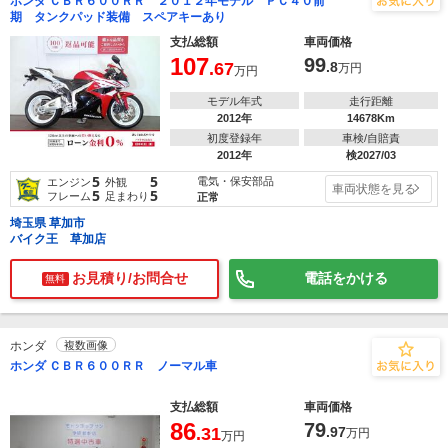
ホンダ ＣＢＲ６００ＲＲ ２０１２年モデル ＰＣ４０前
期 タンクパッド装備 スペアキーあり
支払総額
車両価格
107
99
.67
.8
万円
万円
モデル年式
走行距離
2012年
14678Km
初度登録年
車検/自賠責
2012年
検2027/03
5
5
電気・保安部品
エンジン
外観
車両状態を見る
5
5
フレーム
足まわり
正常
埼玉県 草加市
バイク王 草加店
お見積り/お問合せ
電話をかける
無料
ホンダ
複数画像
ホンダ ＣＢＲ６００ＲＲ ノーマル車
支払総額
車両価格
86
79
.31
.97
万円
万円