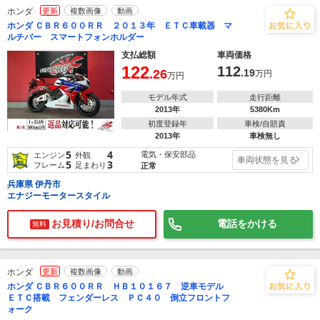
ホンダ
更新
複数画像
動画
ホンダ ＣＢＲ６００ＲＲ ２０１３年 ＥＴＣ車載器 マ
ルチバー スマートフォンホルダー
支払総額
車両価格
122
112
.26
.19
万円
万円
モデル年式
走行距離
2013年
5380Km
初度登録年
車検/自賠責
2013年
車検無し
5
4
電気・保安部品
エンジン
外観
車両状態を見る
5
3
フレーム
足まわり
正常
兵庫県 伊丹市
エナジーモータースタイル
お見積り/お問合せ
電話をかける
無料
ホンダ
更新
複数画像
動画
ホンダ ＣＢＲ６００ＲＲ ＨＢ１０１６７ 逆車モデル
ＥＴＣ搭載 フェンダーレス ＰＣ４０ 倒立フロントフ
ォーク