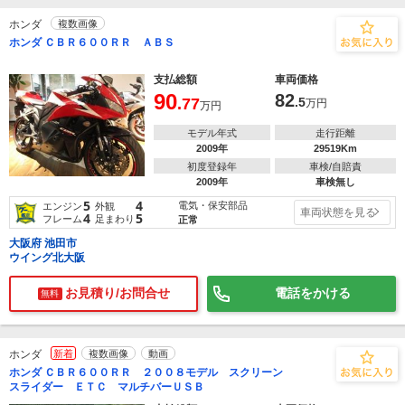
ホンダ
複数画像
ホンダ ＣＢＲ６００ＲＲ ＡＢＳ
支払総額
車両価格
90
82
.77
.5
万円
万円
モデル年式
走行距離
2009年
29519Km
初度登録年
車検/自賠責
2009年
車検無し
5
4
電気・保安部品
エンジン
外観
車両状態を見る
4
5
フレーム
足まわり
正常
大阪府 池田市
ウイング北大阪
お見積り/お問合せ
電話をかける
無料
ホンダ
新着
複数画像
動画
ホンダ ＣＢＲ６００ＲＲ ２００８モデル スクリーン
スライダー ＥＴＣ マルチバーＵＳＢ