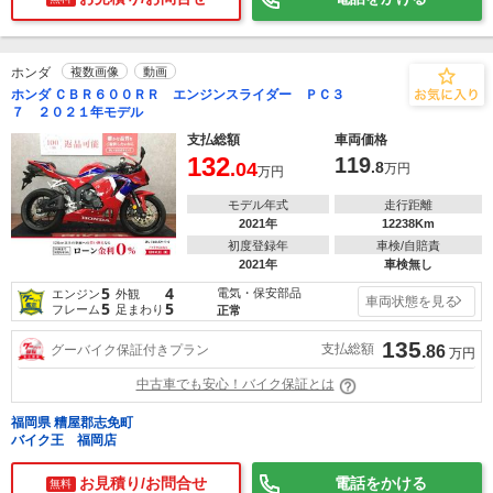
ホンダ
複数画像
動画
ホンダ ＣＢＲ６００ＲＲ エンジンスライダー ＰＣ３
７ ２０２１年モデル
支払総額
車両価格
132
119
.04
.8
万円
万円
モデル年式
走行距離
2021年
12238Km
初度登録年
車検/自賠責
2021年
車検無し
5
4
電気・保安部品
エンジン
外観
車両状態を見る
5
5
フレーム
足まわり
正常
135
支払総額
グーバイク保証付きプラン
.86
万円
中古車でも安心！バイク保証とは
福岡県 糟屋郡志免町
バイク王 福岡店
お見積り/お問合せ
電話をかける
無料