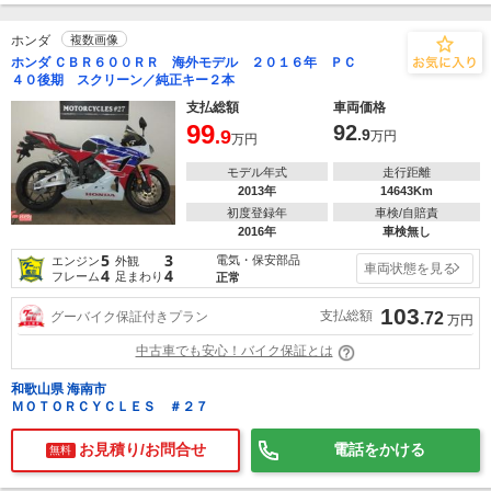
ホンダ
複数画像
ホンダ ＣＢＲ６００ＲＲ 海外モデル ２０１６年 ＰＣ
４０後期 スクリーン／純正キー２本
支払総額
車両価格
99
92
.9
.9
万円
万円
モデル年式
走行距離
2013年
14643Km
初度登録年
車検/自賠責
2016年
車検無し
5
3
電気・保安部品
エンジン
外観
車両状態を見る
4
4
フレーム
足まわり
正常
103
支払総額
グーバイク保証付きプラン
.72
万円
中古車でも安心！バイク保証とは
和歌山県 海南市
ＭＯＴＯＲＣＹＣＬＥＳ ＃２７
お見積り/お問合せ
電話をかける
無料