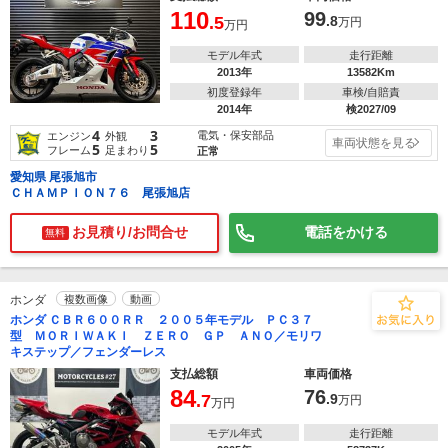
110
99
.5
.8
万円
万円
モデル年式
走行距離
2013年
13582Km
初度登録年
車検/自賠責
2014年
検2027/09
4
3
電気・保安部品
エンジン
外観
車両状態を見る
5
5
フレーム
足まわり
正常
愛知県 尾張旭市
ＣＨＡＭＰＩＯＮ７６ 尾張旭店
お見積り/お問合せ
電話をかける
無料
ホンダ
複数画像
動画
ホンダ ＣＢＲ６００ＲＲ ２００５年モデル ＰＣ３７
型 ＭＯＲＩＷＡＫＩ ＺＥＲＯ ＧＰ ＡＮＯ／モリワ
キステップ／フェンダーレス
支払総額
車両価格
84
76
.7
.9
万円
万円
モデル年式
走行距離