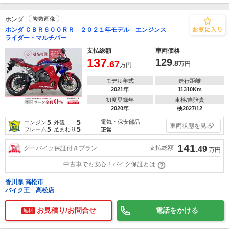
ホンダ
複数画像
ホンダ ＣＢＲ６００ＲＲ ２０２１年モデル エンジンス
ライダー・マルチバー
支払総額
車両価格
137
129
.67
.8
万円
万円
モデル年式
走行距離
2021年
11310Km
初度登録年
車検/自賠責
2020年
検2027/12
5
5
電気・保安部品
エンジン
外観
車両状態を見る
5
5
フレーム
足まわり
正常
141
支払総額
グーバイク保証付きプラン
.49
万円
中古車でも安心！バイク保証とは
香川県 高松市
バイク王 高松店
お見積り/お問合せ
電話をかける
無料