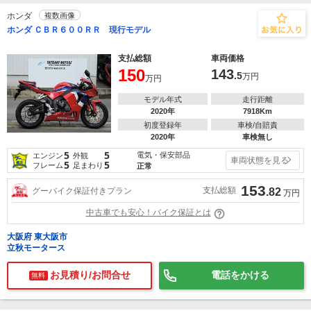
ホンダ
複数画像
ホンダ ＣＢＲ６００ＲＲ 現行モデル
支払総額
車両価格
150
143
.5
万円
万円
モデル年式
走行距離
2020年
7918Km
初度登録年
車検/自賠責
2020年
車検無し
5
5
電気・保安部品
エンジン
外観
車両状態を見る
5
5
フレーム
足まわり
正常
153
支払総額
グーバイク保証付きプラン
.82
万円
中古車でも安心！バイク保証とは
大阪府 東大阪市
立秋モータース
お見積り/お問合せ
電話をかける
無料