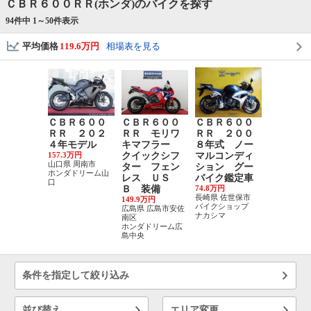
ＣＢＲ６００ＲＲ(ホンダ)のバイクを探す
94件中 1～
50
件表示
平均価格
119.6万円
相場表を見る
ＣＢＲ６００
ＣＢＲ６００
ＣＢＲ６００
ＣＢＲ６
ＲＲ ２０２
ＲＲ モリワ
ＲＲ ２００
ＲＲ ２
４年モデル
キマフラー
８年式 ノー
３年 Ｅ
157.3万円
クイックシフ
マルコンディ
車載器 
山口県 周南市
ター フェン
ション グー
チバー 
ホンダドリーム山
レス ＵＳ
バイク鑑定車
ートフォ
口
Ｂ 装備
74.8万円
ルダー
長崎県 佐世保市
149.9万円
112.19万円
バイクショップ
広島県 広島市安佐
兵庫県 伊丹
ナカシマ
南区
エナジーモ
ホンダドリーム広
スタイル
島中央
条件を指定して絞り込み
並び替え
エリア変更