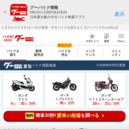
グーバイク情報
PROTO CORPORATION
表示
日本最大級の中古バイク検索アプリ
ＣＢＲ６００ＲＲ(ホンダ)の新車・中古バイクを探すなら【グーバイク(GooBike)】
バイクを
新車
バイクを
メンテ
コミュ
探す
販売店
売る
ナンス
ニティ
バイク買取相場
※2026年8月6日更新
ホンダ
ホンダ
ホンダ
レブル２５０
ＰＣＸ
ＣＴ１２５ハンターカブ
38
4
30
万円
20
33
.1
万円
万円
.1
.1
～
.9
.6
～
～
簡単30秒!
愛車
相場
を調べる
の
無料