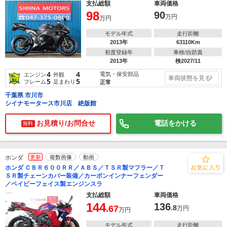
支払総額
車両価格
98
90
万円
万円
モデル年式
走行距離
2013年
63110Km
初度登録年
車検/自賠責
2013年
検2027/11
4
4
電気・保安部品
エンジン
外観
車両状態を見る
5
5
フレーム
足まわり
正常
千葉県 市川市
シイナモータース市川店 絶版館
お見積り/お問合せ
電話をかける
無料
ホンダ
更新
複数画像
動画
ホンダ ＣＢＲ６００ＲＲ／ＡＢＳ／ＴＳＲ製マフラー／Ｔ
ＳＲ製チェーンカバー装備／カーボンインナーフェンダー
／ベイビーフェイス製エンジンスラ
支払総額
車両価格
144
136
.67
.8
万円
万円
モデル年式
走行距離