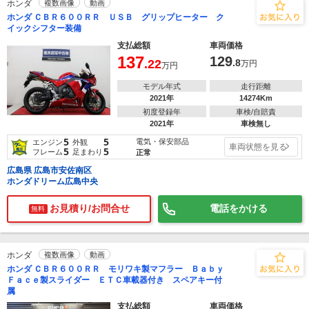
ホンダ
複数画像
動画
ホンダ ＣＢＲ６００ＲＲ ＵＳＢ グリップヒーター ク
イックシフター装備
支払総額
車両価格
137
129
.22
.8
万円
万円
モデル年式
走行距離
2021年
14274Km
初度登録年
車検/自賠責
2021年
車検無し
5
5
電気・保安部品
エンジン
外観
車両状態を見る
5
5
フレーム
足まわり
正常
広島県 広島市安佐南区
ホンダドリーム広島中央
お見積り/お問合せ
電話をかける
無料
ホンダ
複数画像
動画
ホンダ ＣＢＲ６００ＲＲ モリワキ製マフラー Ｂａｂｙ
Ｆａｃｅ製スライダー ＥＴＣ車載器付き スペアキー付
属
支払総額
車両価格