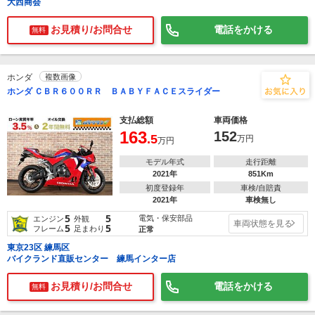
大西商会
お見積り/お問合せ
電話をかける
無料
ホンダ
複数画像
ホンダ ＣＢＲ６００ＲＲ ＢＡＢＹＦＡＣＥスライダー
支払総額
車両価格
163
152
.5
万円
万円
モデル年式
走行距離
2021年
851Km
初度登録年
車検/自賠責
2021年
車検無し
5
5
電気・保安部品
エンジン
外観
車両状態を見る
5
5
フレーム
足まわり
正常
東京23区 練馬区
バイクランド直販センター 練馬インター店
お見積り/お問合せ
電話をかける
無料