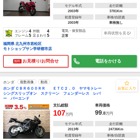
モデル年式
走行距離
2003年
3781Km
初度登録年
車検/自賠責
2003年
車検無し
4
4
電気・保安部品
エンジン
外観
車両状態を見る
5
5
フレーム
足まわり
正常
福岡県 北九州市若松区
モトショップサン学研都市店
お見積り/お問合せ
電話をかける
無料
ホンダ
複数画像
動画
ホンダ ＣＢＲ６００ＲＲ ＥＴＣ２．０ ヤマモトレー
シングスリップオン スクリーン フェンダーレス レバ
ー バーエンド
支払総額
車両価格
107
99
.8
万円
万円
モデル年式
走行距離
2013年
24736Km
初度登録年
車検/自賠責