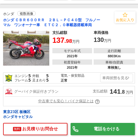
ホンダ
複数画像
ホンダ ＣＢＲ６００ＲＲ ２ＢＬ－ＰＣ４０型 フルノー
マル ワンオーナー車 ＥＴＣ２．０車載器搭載車両
支払総額
車両価格
137
130
.98
万円
万円
モデル年式
走行距離
2021年
8803Km
初度登録年
車検/自賠責
2021年
車検無し
5
5
電気・保安部品
エンジン
外観
車両状態を見る
5
5
フレーム
足まわり
正常
141
支払総額
グーバイク保証付きプラン
.8
万円
中古車でも安心！バイク保証とは
東京23区 板橋区
ホンダキャピタル
お見積り/お問合せ
電話をかける
無料