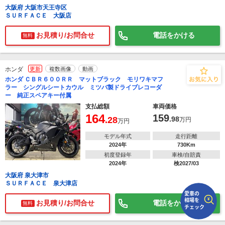
大阪府 大阪市天王寺区
ＳＵＲＦＡＣＥ 大阪店
で
相場をチェック！
車種選択するだけ、かんたん相場検索
お見積り/お問合せ
電話をかける
無料
まずはメーカーを選択する
ホンダ
更新
複数画像
動画
排気量
ホンダ ＣＢＲ６００ＲＲ マットブラック モリワキマフ
ラー シングルシートカウル ミツバ製ドライブレコーダ
車種
ー 純正スペアキー付属
支払総額
車両価格
型式(任意)
164
159
.28
.98
万円
万円
走行距離(任意)
モデル年式
走行距離
2024年
730Km
初度登録年
車検/自賠責
2024年
検2027/03
大阪府 泉大津市
ＳＵＲＦＡＣＥ 泉大津店
お見積り/お問合せ
電話をかける
無料