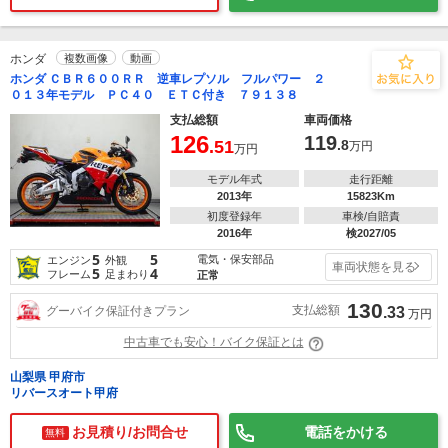
ホンダ
複数画像
動画
ホンダ ＣＢＲ６００ＲＲ 逆車レプソル フルパワー ２
０１３年モデル ＰＣ４０ ＥＴＣ付き ７９１３８
支払総額
車両価格
126
119
.51
.8
万円
万円
モデル年式
走行距離
2013年
15823Km
初度登録年
車検/自賠責
2016年
検2027/05
5
5
電気・保安部品
エンジン
外観
車両状態を見る
5
4
フレーム
足まわり
正常
130
支払総額
グーバイク保証付きプラン
.33
万円
中古車でも安心！バイク保証とは
山梨県 甲府市
リバースオート甲府
お見積り/お問合せ
電話をかける
無料