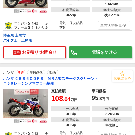
―
9342Km
初度登録年
車検/自賠責
2022年
検2027/04
5
5
電気・保安部品
エンジン
外観
車両状態を見る
5
5
フレーム
足まわり
正常
埼玉県 上尾市
バイク王 上尾店
お見積り/お問合せ
電話をかける
無料
ホンダ
更新
複数画像
動画
ホンダ ＣＢＲ６００ＲＲ ＭＲＡ製スモークスクリーン・
ＴＢＲレーシングマフラー装備
支払総額
車両価格
108
95
.04
.8
万円
万円
モデル年式
走行距離
2013年
25285Km
初度登録年
車検/自賠責
2015年
車検無し
5
4
電気・保安部品
エンジン
外観