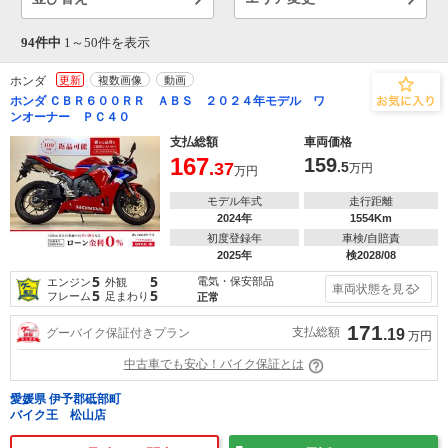
94件中
1～
50
件を表示
ホンダ
更新
複数画像
動画
ホンダ ＣＢＲ６００ＲＲ ＡＢＳ ２０２４年モデル ワ
ンオーナー ＰＣ４０
支払総額
車両価格
167
159
.37
.5
万円
万円
モデル年式
走行距離
2024年
1554Km
初度登録年
車検/自賠責
2025年
検2028/08
5
5
電気・保安部品
エンジン
外観
車両状態を見る
5
5
フレーム
足まわり
正常
171
支払総額
グーバイク保証付きプラン
.19
万円
中古車でも安心！バイク保証とは
愛媛県 伊予郡砥部町
バイク王 松山店