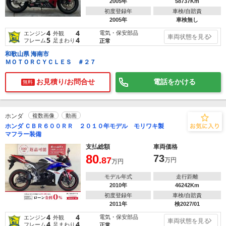
2005年
58737Km
初度登録年
車検/自賠責
2005年
車検無し
4
4
電気・保安部品
エンジン
外観
車両状態を見る
5
4
フレーム
足まわり
正常
和歌山県 海南市
ＭＯＴＯＲＣＹＣＬＥＳ ＃２７
お見積り/お問合せ
電話をかける
無料
ホンダ
複数画像
動画
ホンダ ＣＢＲ６００ＲＲ ２０１０年モデル モリワキ製
マフラー装備
支払総額
車両価格
80
73
.87
万円
万円
モデル年式
走行距離
2010年
46242Km
初度登録年
車検/自賠責
2011年
検2027/01
4
4
電気・保安部品
エンジン
外観
車両状態を見る
4
4
フレーム
足まわり
正常