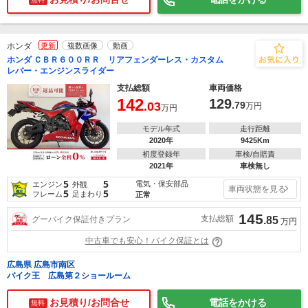
ホンダ
更新
複数画像
動画
ホンダ ＣＢＲ６００ＲＲ リアフェンダーレス・カスタム
レバー・エンジンスライダー
支払総額
車両価格
142
129
.03
.79
万円
万円
モデル年式
走行距離
2020年
9425Km
初度登録年
車検/自賠責
2021年
車検無し
5
5
電気・保安部品
エンジン
外観
車両状態を見る
5
5
フレーム
足まわり
正常
145
支払総額
グーバイク保証付きプラン
.85
万円
中古車でも安心！バイク保証とは
広島県 広島市南区
バイク王 広島第２ショールーム
お見積り/お問合せ
電話をかける
無料