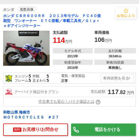
ホンダ
複数画像
ホンダ ＣＢＲ６００ＲＲ ２０１３年モデル ＰＣ４０後
期型 ワンオーナー ＥＴＣ搭載／車載工具有／ＧＩｐｒ
ｏギアインジケーター
支払総額
車両価格
114
106
万円
万円
モデル年式
走行距離
2013年
3634Km
初度登録年
車検/自賠責
2016年
車検無し
5
5
電気・保安部品
エンジン
外観
車両状態を見る
5
5
フレーム
足まわり
正常
117
支払総額
グーバイク保証付きプラン
.82
万円
中古車でも安心！バイク保証とは
和歌山県 海南市
ＭＯＴＯＲＣＹＣＬＥＳ ＃２７
お見積り/お問合せ
電話をかける
無料